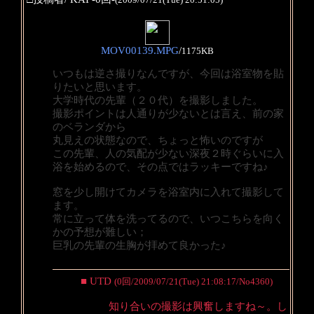
MOV00139.MPG
/
1175KB
いつもは逆さ撮りなんですが、今回は浴室物を貼
りたいと思います。
大学時代の先輩（２０代）を撮影しました。
撮影ポイントは人通りが少ないとは言え、前の家
のベランダから
丸見えの状態なので、ちょっと怖いのですが
この先輩、人の気配が少ない深夜２時ぐらいに入
浴を始めるので、その点ではラッキーですね♪
窓を少し開けてカメラを浴室内に入れて撮影して
ます。
常に立って体を洗ってるので、いつこちらを向く
かの予想が難しい；
巨乳の先輩の生胸が拝めて良かった♪
■ UTD
(0回/2009/07/21(Tue) 21:08:17/No4360)
知り合いの撮影は興奮しますね～。し