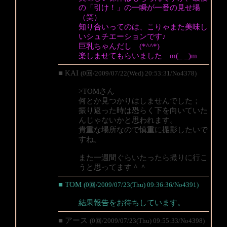
の「引け！」の一瞬が一番の見せ場
（笑）
知り合いってのは、こりゃまた美味し
いシュチエーションです♪
巨乳ちゃんだし (*^^*)
楽しませてもらいました m(_ _)m
■ KAI
(0回/2009/07/22(Wed) 20:53:31/No4378)
>TOMさん
何とか見つかりはしませんでした；
振り返った時は恐らく下を向いていた
んじゃないかと思われます。
貴重な場所なので慎重に撮影したいで
すね。
また一週間ぐらいたったら撮りに行こ
うと思ってます＾＾
■ TOM
(0回/2009/07/23(Thu) 09:36:36/No4391)
結果報告をお待ちしています。
■ アース
(0回/2009/07/23(Thu) 09:55:33/No4398)