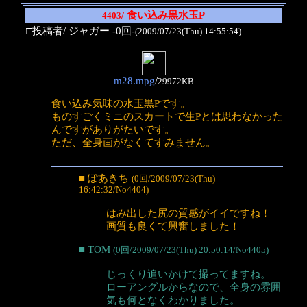
/ 食い込み黒水玉P
4403
□投稿者/ ジャガー -0回-
(2009/07/23(Thu) 14:55:54)
m28.mpg
/
29972KB
食い込み気味の水玉黒Pです。
ものすごくミニのスカートで生Pとは思わなかった
んですがありがたいです。
ただ、全身画がなくてすみません。
■ ぽあきち
(0回/2009/07/23(Thu)
16:42:32/No4404)
はみ出した尻の質感がイイですね！
画質も良くて興奮しました！
■ TOM
(0回/2009/07/23(Thu) 20:50:14/No4405)
じっくり追いかけて撮ってますね。
ローアングルからなので、全身の雰囲
気も何となくわかりました。