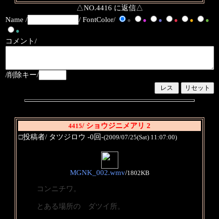
△NO.4416 に返信△
Name /
/ FontColor/
●
●
●
●
●
●
●
コメント/
/削除キー/
/ ショウジニメアリ 2
4415
□投稿者/ タツジロウ -0回-
(2009/07/25(Sat) 11:07:00)
MGNK_002.wmv
/
1802KB
コンニチワ。
とある場所の ダツイ所。