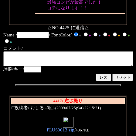
最強コンビが最高でした！
ゴチになります！！
△NO.4425 に返信△
Name /
/ FontColor/
●
●
●
●
●
●
●
コメント/
/削除キー/
/ 逆さ撮り
4417
□投稿者/ おしる -0回-
(2009/07/25(Sat) 22:15:21)
PLUS0013.zip
/
4067KB