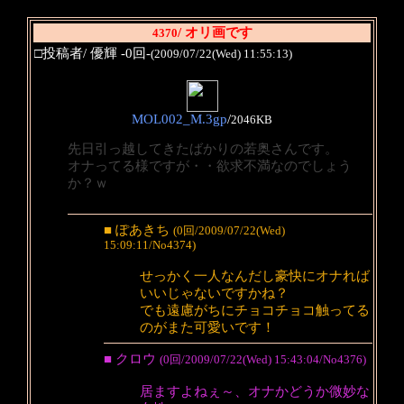
/ オリ画です
4370
□投稿者/ 優輝 -0回-
(2009/07/22(Wed) 11:55:13)
MOL002_M.3gp
/
2046KB
先日引っ越してきたばかりの若奥さんです。
オナってる様ですが・・欲求不満なのでしょう
か？ｗ
■ ぽあきち
(0回/2009/07/22(Wed)
15:09:11/No4374)
せっかく一人なんだし豪快にオナれば
いいじゃないですかね？
でも遠慮がちにチョコチョコ触ってる
のがまた可愛いです！
■ クロウ
(0回/2009/07/22(Wed) 15:43:04/No4376)
居ますよねぇ～、オナかどうか微妙な