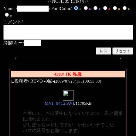
△NO.4385 に返信△
Name /
/ FontColor/
●
●
●
●
●
●
●
コメント/
/削除キー/
/ JK 私服
4383
□投稿者/ REVO -0回-
(2009/07/23(Thu) 00:55:33)
MVI_0412.AVI
/
11705KB
本屋にて。本に夢中になっていたので、割と簡単
に撮れました。
少しぽっちゃり目ですが、かわいい子でした。
パスの延長をお願いします。