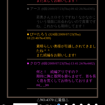
また宜しくお願いします！
■ アース
(0回/2009/07/23(Thu) 09:42:26/No4395)
若奥さんエロそうですね！なかなかこ
ういう場面に出会わないので貴重です
ね。これからも期待してます！
■ ぴーたろう
(324回/2009/07/23(Thu)
10:23:40/No4399)
素晴らしい奥様が引越しされてきまし
たね＾＾
また続編をお願いします!
■ クロウ
(0回/2009/07/23(Thu) 13:41:24/No4402)
何と！ 続編アリですの？
期待に胸と股間を膨らませて、首を長
く息を荒くしてお待ちしております
m(_ _)m
△NO.4370 に返信△