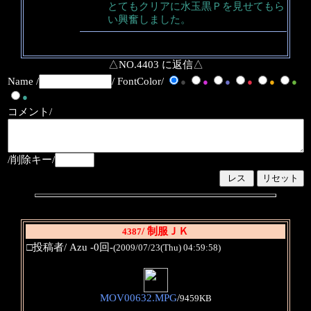
とてもクリアに水玉黒Ｐを見せてもら
い興奮しました。
△NO.4403 に返信△
Name /
/ FontColor/
●
●
●
●
●
●
●
コメント/
/削除キー/
/ 制服ＪＫ
4387
□投稿者/ Azu -0回-
(2009/07/23(Thu) 04:59:58)
MOV00632.MPG
/
9459KB