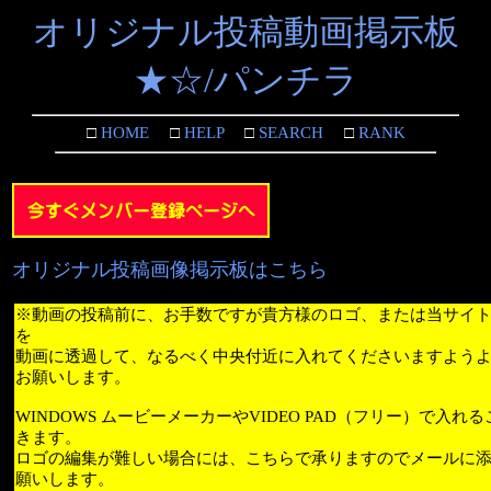
オリジナル投稿動画掲示板
★☆/パンチラ
□
HOME
□
HELP
□
SEARCH
□
RANK
オリジナル投稿画像掲示板はこちら
※動画の投稿前に、お手数ですが貴方様のロゴ、または当サイ
を
動画に透過して、なるべく中央付近に入れてくださいますよう
お願いします。
WINDOWS ムービーメーカーやVIDEO PAD（フリー）で入れ
きます。
ロゴの編集が難しい場合には、こちらで承りますのでメールに
願いします。