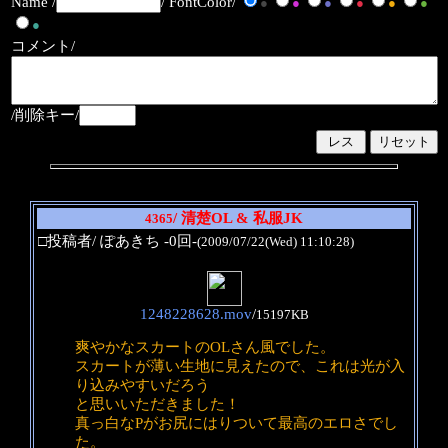
Name /
/ FontColor/
●
●
●
●
●
●
●
コメント/
/削除キー/
/ 清楚OL & 私服JK
4365
□投稿者/ ぽあきち -0回-
(2009/07/22(Wed) 11:10:28)
1248228628.mov
/
15197KB
爽やかなスカートのOLさん風でした。
スカートが薄い生地に見えたので、これは光が入
り込みやすいだろう
と思いいただきました！
真っ白なPがお尻にはりついて最高のエロさでし
た。