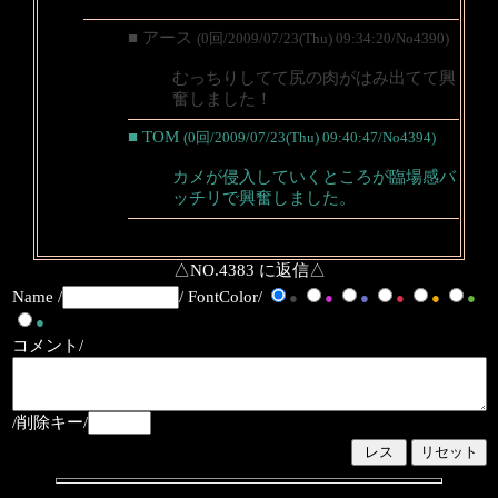
■ アース
(0回/2009/07/23(Thu) 09:34:20/No4390)
むっちりしてて尻の肉がはみ出てて興
奮しました！
■ TOM
(0回/2009/07/23(Thu) 09:40:47/No4394)
カメが侵入していくところが臨場感バ
ッチリで興奮しました。
△NO.4383 に返信△
Name /
/ FontColor/
●
●
●
●
●
●
●
コメント/
/削除キー/