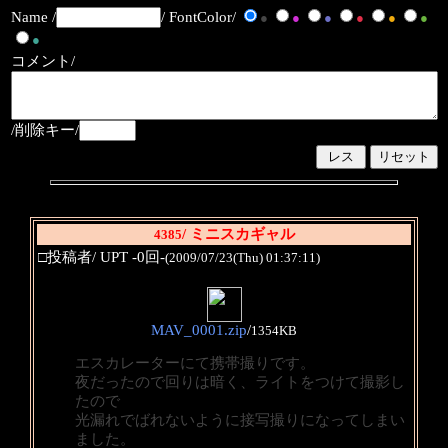
Name /
/ FontColor/
●
●
●
●
●
●
●
コメント/
/削除キー/
/ ミニスカギャル
4385
□投稿者/ UPT -0回-
(2009/07/23(Thu) 01:37:11)
MAV_0001.zip
/
1354KB
エスカレーターにて携帯撮りです。
夜だったので回りは暗く、ライトをつけて撮影し
たので
光漏れでばれないように接写撮りになってしまい
ました。