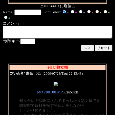
△NO.4410 に返信△
Name /
/ FontColor/
●
●
●
●
●
●
●
コメント/
/削除キー/
/ 熟女様
4408
□投稿者/ 東条 -0回-
(2009/07/23(Thu) 22:45:43)
MOV00108.MPG
/
2650KB
知り合いの保険屋さんでぽっちゃり熟女様です。
図書館で資料を探す手伝いをしながら
しっかり頂きました。