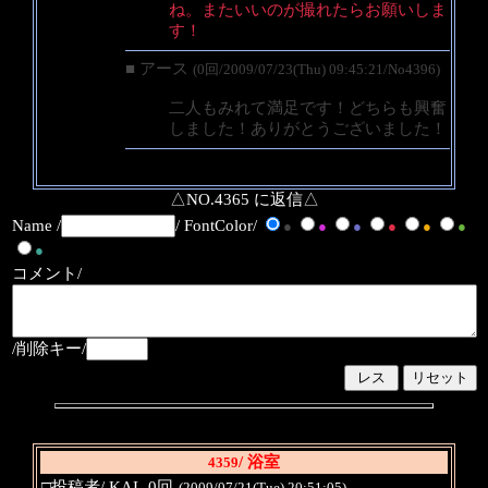
ね。またいいのが撮れたらお願いしま
す！
■ アース
(0回/2009/07/23(Thu) 09:45:21/No4396)
二人もみれて満足です！どちらも興奮
しました！ありがとうございました！
△NO.4365 に返信△
Name /
/ FontColor/
●
●
●
●
●
●
●
コメント/
/削除キー/
/ 浴室
4359
□投稿者/ KAI -0回-
(2009/07/21(Tue) 20:51:05)