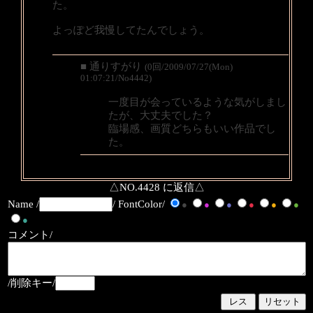
た。
よっぽど我慢してたんでしょう。
■ 通りすがり
(0回/2009/07/27(Mon)
01:07:21/No4442)
一度目が会っているような気がしまし
たが、大丈夫でした？
臨場感、画質どちらもいい作品でし
た。
△NO.4428 に返信△
Name /
/ FontColor/
●
●
●
●
●
●
●
コメント/
/削除キー/