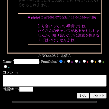
ドキドキしましたがこの調子でもうちょっといけ
るかもしれません。
■ pipipi
(0回/2009/07/26(Sun) 19:04:09/No4429)
知り合いっていい環境ですね。
たくさんのチャンスがあるかもしれま
せんが、知り合いだけに注意を施さな
くてはいけませんよね。
△NO.4408 に返信△
Name /
/ FontColor/
●
●
●
●
●
●
●
コメント/
/削除キー/