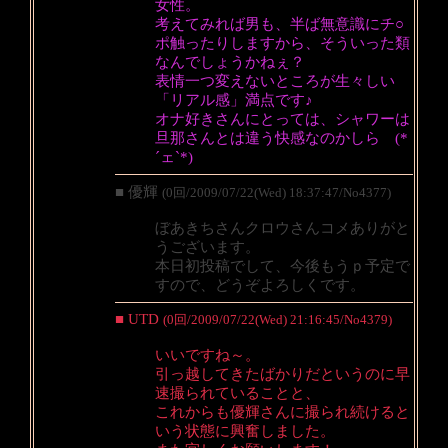
女性。
考えてみれば男も、半ば無意識にチ○
ポ触ったりしますから、そういった類
なんでしょうかねぇ？
表情一つ変えないところが生々しい
「リアル感」満点です♪
オナ好きさんにとっては、シャワーは
旦那さんとは違う快感なのかしら (*
´ェ`*)
■ 優輝
(0回/2009/07/22(Wed) 18:37:47/No4377)
ぼあきちさんクロウさんコメありがと
うございます。
本日初投稿でして、今後もうｐ予定で
すので、どうぞよろしくです。
■ UTD
(0回/2009/07/22(Wed) 21:16:45/No4379)
いいですね～。
引っ越してきたばかりだというのに早
速撮られていることと、
これからも優輝さんに撮られ続けると
いう状態に興奮しました。