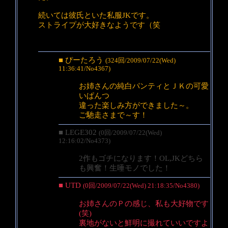
続いては彼氏といた私服JKです。
ストライプが大好きなようです（笑
■ ぴーたろう
(324回/2009/07/22(Wed)
11:36:41/No4367)
お姉さんの純白パンティとＪＫの可愛
いぱんつ
違った楽しみ方ができました～。
ご馳走さまで～す！
■ LEGE302
(0回/2009/07/22(Wed)
12:16:02/No4373)
2作もゴチになります！OL,JKどちら
も興奮！生唾モノでした！
■ UTD
(0回/2009/07/22(Wed) 21:18:35/No4380)
お姉さんのＰの感じ、私も大好物です
(笑)
裏地がないと鮮明に撮れていいですよ