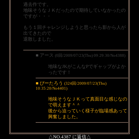
過去作です。
地味そうなＪＫだったので期待していなかったの
ですが・・・
もう１回チャレンジしようと思ったら影から人が
出てきたので
退散しました。
■ アース
(0回/2009/07/23(Thu) 09:29:30/No4388)
地味なJKがこんなPでギャップがよか
ったです！
■ ぴーたろう
(324回/2009/07/23(Thu)
10:35:20/No4401)
地味そうなＪＫって真面目な感じなの
で萌えます＾＾
後から迫っていく様子が臨場感あって
興奮しました。
△NO.4387 に返信△