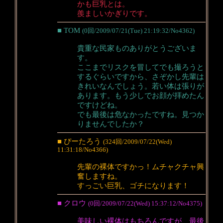
かも巨乳とは。
羨ましいかぎりです。
■ TOM
(0回/2009/07/21(Tue) 21:19:32/No4362)
貴重な民家ものありがとうございま
す。
ここまでリスクを冒してでも撮ろうと
するぐらいですから、さぞかし先輩は
きれいなんでしょう。若い体は張りが
あります。もう少しでお顔が拝めたん
ですけどね。
でも最後は危なかったですね。見つか
りませんでしたか？
■ ぴーたろう
(324回/2009/07/22(Wed)
11:31:18/No4366)
先輩の裸体ですかっ！ムチャクチャ興
奮しますね。
すっごい巨乳、ゴチになります！
■ クロウ
(0回/2009/07/22(Wed) 15:37:12/No4375)
美味しい裸体はもちろんですが、最後