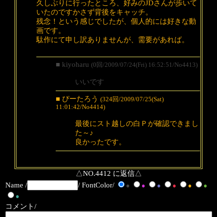
久しぶりに行ったところ、好みのJDさんが歩いて
いたのですかさず背後をキャッチ。
残念！という感じでしたが、個人的には好きな動
画です。
駄作にて申し訳ありませんが、需要があれば。
■ kiyoharu
(0回/2009/07/24(Fri) 16:52:51/No4413)
いいです
■ ぴーたろう
(324回/2009/07/25(Sat)
11:01:42/No4414)
最後にスト越しの白Ｐが確認できまし
た～♪
良かったです。
△NO.4412 に返信△
Name /
/ FontColor/
●
●
●
●
●
●
●
コメント/