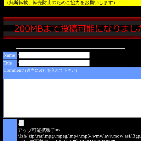
（無断転載、転売防止のためご協力をお願いします）
Name
/
Title
/
Comment/
(適当に改行を入れて下さい)
/
アップ可能拡張子=>
/.lzh/.zip/.rar/.mpg/.mpeg/.mp4/.mp3/.wmv/.avi/.mov/.asf/.3gp