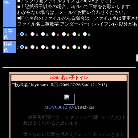
■アップ可能ファイルサイズは200MBまでです。
File
■上記拡張子以外の場合、zip/lzhで圧縮をお願いします。
わからない場合は、メールでお問い合わせください。
■同じ名前のファイルがある場合は、ファイル名は変更さ
ファイル名に英数字 アンダーバー(_) ハイフン(-) 以外
文字
/
■
■
■
■
■
■
■
色
枠線
/
■
■
■
■
■
■
■
色
/ 若い子トイレ
4428
□投稿者/ kiyoharu -0回-
(2009/07/26(Sun) 17:12:15)
MOV00613.AVI
/
18437KB
放尿音鮮明です。イヤフォンで聞いていただけ
ればよくわかると思います。
大人なのに股間を押さえて走って入っていきまし