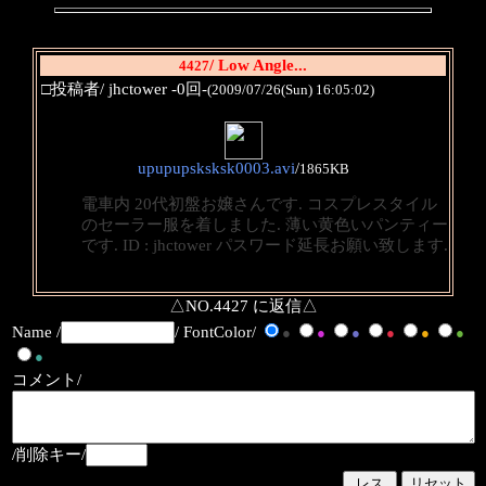
/ Low Angle...
4427
□投稿者/ jhctower -0回-
(2009/07/26(Sun) 16:05:02)
upupupsksksk0003.avi
/
1865KB
電車内 20代初盤お嬢さんです. コスプレスタイル
のセーラー服を着しました. 薄い黄色いパンティー
です. ID : jhctower パスワード延長お願い致します.
△NO.4427 に返信△
Name /
/ FontColor/
●
●
●
●
●
●
●
コメント/
/削除キー/