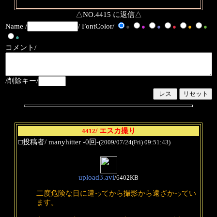
△NO.4415 に返信△
Name /
/ FontColor/
●
●
●
●
●
●
●
コメント/
/削除キー/
/ エスカ撮り
4412
□投稿者/ manyhitter -0回-
(2009/07/24(Fri) 09:51:43)
upload3.avi
/
6402KB
二度危険な目に遭ってから撮影から遠ざかってい
ます。