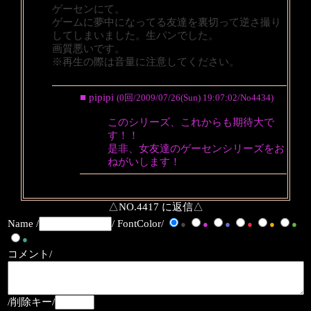
ゲーセンにて。
ゲームに夢中になってる友達を裏切って逆さ撮り
してしまいました。生パンでした。
画質悪いです。
※再生の際は音量に注意してください。
■ pipipi
(0回/2009/07/26(Sun) 19:07:02/No4434)
このシリーズ、これからも期待大で
す！！
是非、女友達のゲーセンシリーズをお
ねがいします！
△NO.4417 に返信△
Name /
/ FontColor/
●
●
●
●
●
●
●
コメント/
/削除キー/