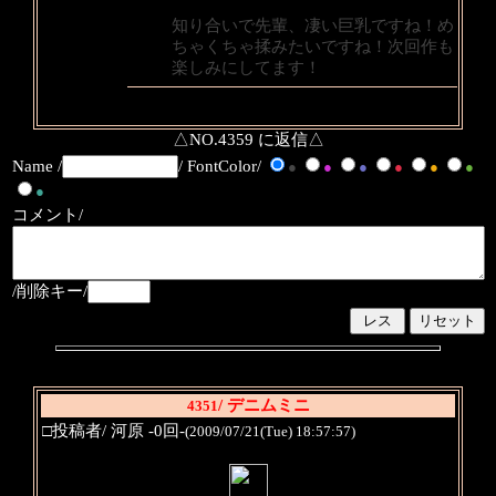
知り合いで先輩、凄い巨乳ですね！め
ちゃくちゃ揉みたいですね！次回作も
楽しみにしてます！
△NO.4359 に返信△
Name /
/ FontColor/
●
●
●
●
●
●
●
コメント/
/削除キー/
/ デニムミニ
4351
□投稿者/ 河原 -0回-
(2009/07/21(Tue) 18:57:57)