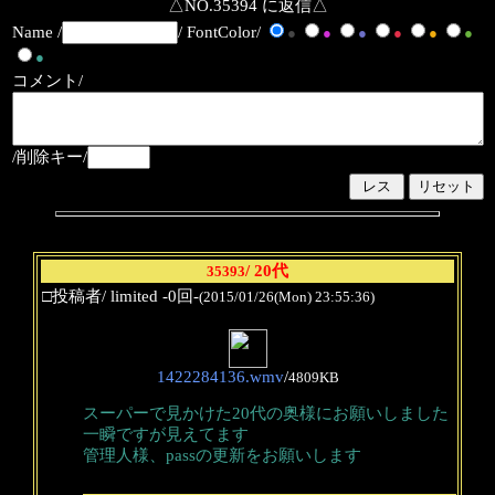
△NO.35394 に返信△
Name /
/ FontColor/
●
●
●
●
●
●
●
コメント/
/削除キー/
/ 20代
35393
□投稿者/ limited -0回-
(2015/01/26(Mon) 23:55:36)
1422284136.wmv
/
4809KB
スーパーで見かけた20代の奥様にお願いしました
一瞬ですが見えてます
管理人様、passの更新をお願いします