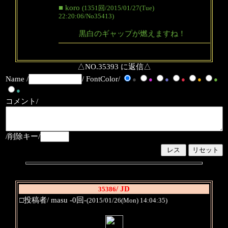
■ koro
(1351回/2015/01/27(Tue)
22:20:06/No35413)
黒白のギャップが燃えますね！
△NO.35393 に返信△
Name /
/ FontColor/
●
●
●
●
●
●
●
コメント/
/削除キー/
/ JD
35386
□投稿者/ masu -0回-
(2015/01/26(Mon) 14:04:35)