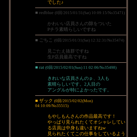
でした♪
■ redblue
(0回/2015/01/31(Sat) 10:09:15/No35471)
かわいい店員さんの隙をついた
Pチラ素晴らしいですね
■ ごちこ
(0回/2015/01/31(Sat) 12:32:31/No35474)
見ごたえ抜群ですね
生P店員最高ですね
■ rat
(0回/2015/02/01(Sun) 11:02:06/No35498)
きれいな店員さんのｐ、3人も
素晴らしいです。2人目の
アングルが特によかったです。
■ ザック
(0回/2015/02/02(Mon)
04:10:09/No35515)
もやしもんさんの作品最高です！
やっぱり見られたくてオシャレしてい
る店員は中身も違いますねw
見られたくてこの仕事をしているよう