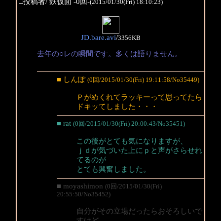
□投稿者/ 鉄仮面 -0回-
(2015/01/30(Fri) 18:10:23)
JD.bare.avi
/
3356KB
去年の○レの瞬間です。多くは語りません。
■ しんぽ
(0回/2015/01/30(Fri) 19:11:58/No35449)
Ｐがめくれてラッキーって思ってたら
ドキッてしました・・・
■ rat
(0回/2015/01/30(Fri) 20:00:43/No35451)
この後がとても気になりますが、
ｊｄが気づいた上にｐと声がさらせれ
てるのが
とても興奮しました。
■ moyashimon
(0回/2015/01/30(Fri)
20:55:50/No35452)
自分がその立場だったらおそろしいで
すけど、