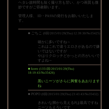
ヘタレ故時間も短く撮り方も甘い、かつ画質も微
妙ですがご容赦願います。
管理人様、 ID・PASSの発行をお願いいたしま
す。
■ ごちこ
(0回/2015/01/29(Thu) 12:39:30/No35425)
確かに多いですね～
これはこれで違うエロさがあるので嫌
いではないですが
やはりクロッチどかっとの方がいいで
すよね～
■ koro
(1351回/2015/01/29(Thu)
18:19:43/No35426)
黒いニーソがさらに興奮をあおります
ね
■ POPO
(0回/2015/01/29(Thu) 23:43:43/No35432)
きれいな脚から見えるPは最高ですね
ニーソもえろいです