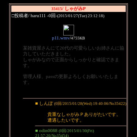
/ しゃがみP
35415
□投稿者/ haru111 -0回-
(2015/01/27(Tue) 23:12:18)
p11.wmv
/
4755KB
某雑貨屋さんにて20代の可愛らしいお姉さんに協
力していただきました。
しゃがみなので正面からしっかりと確認できま
す。
管理人様、passの更新よろしくお願いいたしま
す。
■ しんぽ
(0回/2015/01/28(Wed) 19:40:06/No35422)
貴重なしゃがみＰありがたいです。
遭遇したいです。
■ odin0088
(0回/2015/01/30(Fri)
21:57:20/No35454)