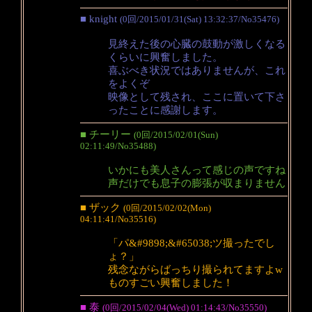
■ knight
(0回/2015/01/31(Sat) 13:32:37/No35476)
見終えた後の心臓の鼓動が激しくなる
くらいに興奮しました。
喜ぶべき状況ではありませんが、これ
をよくぞ
映像として残され、ここに置いて下さ
ったことに感謝します。
■ チーリー
(0回/2015/02/01(Sun)
02:11:49/No35488)
いかにも美人さんって感じの声ですね
声だけでも息子の膨張が収まりません
■ ザック
(0回/2015/02/02(Mon)
04:11:41/No35516)
「パ&#9898;&#65038;ツ撮ったでし
ょ？」
残念ながらばっちり撮られてますよw
ものすごい興奮しました！
■ 泰
(0回/2015/02/04(Wed) 01:14:43/No35550)