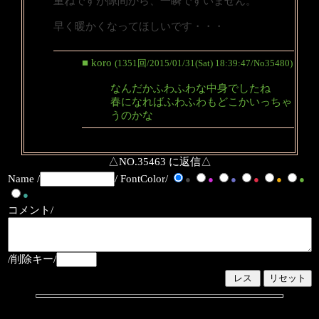
重ねですが隙間から、一瞬ですいません。
早く暖かくなってほしいです・・・
■ koro
(1351回/2015/01/31(Sat) 18:39:47/No35480)
なんだかふわふわな中身でしたね
春になればふわふわもどこかいっちゃ
うのかな
△NO.35463 に返信△
Name /
/ FontColor/
●
●
●
●
●
●
●
コメント/
/削除キー/