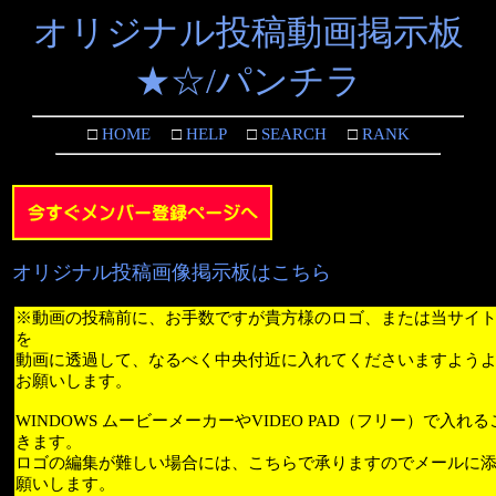
オリジナル投稿動画掲示板
★☆/パンチラ
□
HOME
□
HELP
□
SEARCH
□
RANK
オリジナル投稿画像掲示板はこちら
※動画の投稿前に、お手数ですが貴方様のロゴ、または当サイ
を
動画に透過して、なるべく中央付近に入れてくださいますよう
お願いします。
WINDOWS ムービーメーカーやVIDEO PAD（フリー）で入れ
きます。
ロゴの編集が難しい場合には、こちらで承りますのでメールに
願いします。