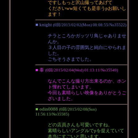
ですしもっと沢山撮ってあげて
くださいww短くても是非うpお願いし
ます！
■ knight
(0回/2015/02/02(Mon) 08:08:55/No35522)
チラところかガッツリ鳥じゃありませ
んか。
３人目の子の雰囲気と純白にやられま
した。
ごちそうさまでした。
■ 泰
(0回/2015/02/04(Wed) 01:13:11/No35549)
なんでこんな撮り方出来るのか、ホン
ト憧れてしまいます。
今回も素晴らしい映像をありがとうご
ざいました。
■ odin0088
(0回/2015/02/08(Sun)
11:56:13/No35585)
どの店員さんも可愛いですね。
素晴らしいアングルでpを捉えていて
本当にすごいと思います。