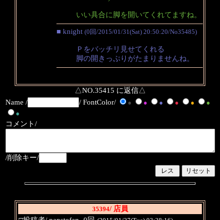
いい具合に脚を開いてくれてますね。
■ knight
(0回/2015/01/31(Sat) 20:50:20/No35485)
Ｐをバッチリ見せてくれる
脚の開きっぷりがたまりませんね。
△NO.35415 に返信△
Name /
/ FontColor/
●
●
●
●
●
●
●
コメント/
/削除キー/
/ 店員
35394
□投稿者/ panstofan -0回-