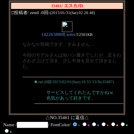
/ エスカJD
35461
□投稿者/ zend -0回-
(2015/01/31(Sat) 02:26:48)
1422638808.wmv
/
12501KB
なかなか投稿できず、すみません…
今回のモデルさんは短パン履きでしたが、足をわ
ざわざ上げて頂き、少し中身を見せて頂きまし
た。
■ rat
(0回/2015/02/01(Sun) 10:53:53/No35497)
サービスしてくれたんですかねｗ
色気があって好きです。
△NO.35461 に返信△
Name /
/ FontColor/
●
●
●
●
●
●
●