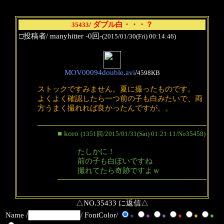
/ ダブル白・・・？
35433
□投稿者/ manyhitter -0回-
(2015/01/30(Fri) 00:14:46)
MOV00094double.avi
/
4598KB
ストックですみません。夏に撮ったものです。
よくよく確認したら一つ前の子も白みたいで、両
方うまく撮れれば良かったんですが。。
■ koro
(1351回/2015/01/31(Sat) 01:21:11/No35458)
たしかに！
前の子も白ぽいですね
撮れてたら奇跡ですよｗ
△NO.35433 に返信△
Name /
/ FontColor/
●
●
●
●
●
●