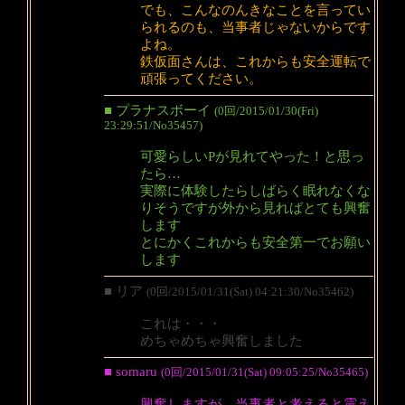
でも、こんなのんきなことを言ってい
られるのも、当事者じゃないからです
よね。
鉄仮面さんは、これからも安全運転で
頑張ってください。
■ プラナスボーイ
(0回/2015/01/30(Fri)
23:29:51/No35457)
可愛らしいPが見れてやった！と思っ
たら…
実際に体験したらしばらく眠れなくな
りそうですが外から見ればとても興奮
します
とにかくこれからも安全第一でお願い
します
■ リア
(0回/2015/01/31(Sat) 04:21:30/No35462)
これは・・・
めちゃめちゃ興奮しました
■ somaru
(0回/2015/01/31(Sat) 09:05:25/No35465)
興奮しますが、当事者と考えると震え