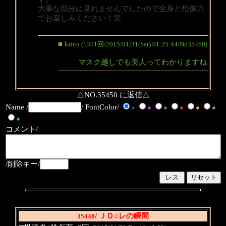
大事な部分は見れませんでしたので全身と想像力
でお楽しみください！笑
■ koro
(1351回/2015/01/31(Sat) 01:25:44/No35460)
マスク越しでも美人ってわかりますね
△NO.35450 に返信△
Name /
/ FontColor/
●
●
●
●
●
●
●
コメント/
/削除キー/
/ ＪＤ○レの瞬間
35448