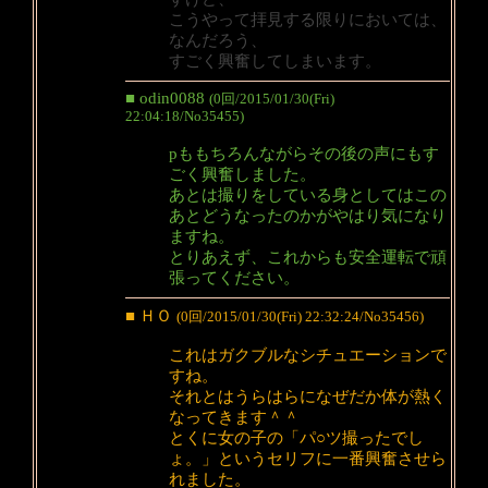
こうやって拝見する限りにおいては、
なんだろう、
すごく興奮してしまいます。
■ odin0088
(0回/2015/01/30(Fri)
22:04:18/No35455)
pももちろんながらその後の声にもす
ごく興奮しました。
あとは撮りをしている身としてはこの
あとどうなったのかがやはり気になり
ますね。
とりあえず、これからも安全運転で頑
張ってください。
■ ＨＯ
(0回/2015/01/30(Fri) 22:32:24/No35456)
これはガクブルなシチュエーションで
すね。
それとはうらはらになぜだか体が熱く
なってきます＾＾
とくに女の子の「パ○ツ撮ったでし
ょ。」というセリフに一番興奮させら
れました。