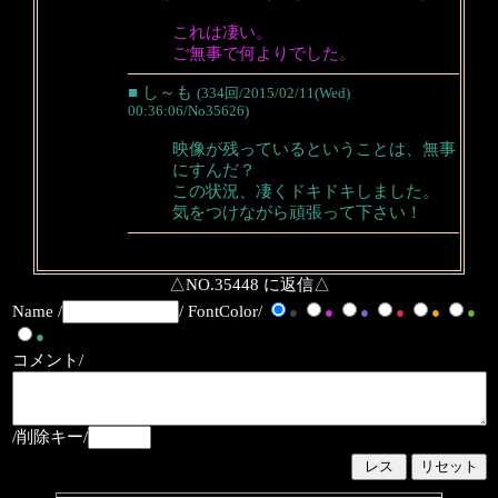
これは凄い。
ご無事で何よりでした。
■ し～も
(334回/2015/02/11(Wed)
00:36:06/No35626)
映像が残っているということは、無事
にすんだ？
この状況、凄くドキドキしました。
気をつけながら頑張って下さい！
△NO.35448 に返信△
Name /
/ FontColor/
●
●
●
●
●
●
●
コメント/
/削除キー/