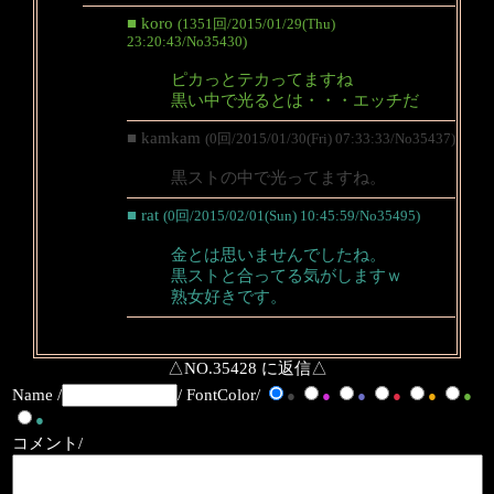
■ koro
(1351回/2015/01/29(Thu)
23:20:43/No35430)
ピカっとテカってますね
黒い中で光るとは・・・エッチだ
■ kamkam
(0回/2015/01/30(Fri) 07:33:33/No35437)
黒ストの中で光ってますね。
■ rat
(0回/2015/02/01(Sun) 10:45:59/No35495)
金とは思いませんでしたね。
黒ストと合ってる気がしますｗ
熟女好きです。
△NO.35428 に返信△
Name /
/ FontColor/
●
●
●
●
●
●
●
コメント/