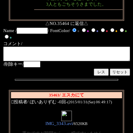
3人ともごちそうさまでした。
△NO.35464 に返信△
Name /
/ FontColor/
●
●
●
●
●
●
●
コメント/
/削除キー/
/ エスカにて
35463
□投稿者/ ぼいありずむ -0回-
(2015/01/31(Sat) 06:49:17)
IMG_3343.avi
/
6520KB