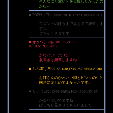
そんなに可愛いＰを自慢したかったの
かな～
■ POPO
(0回/2015/01/29(Thu) 23:41:48/No35431)
フロントのほうまで見えてて興奮しま
すね
ごちそうさまです
■ オクワン
(0回/2015/01/30(Fri)
00:59:56/No35434)
かわいいPですね
股開きは興奮しますね
■ しんぽ
(0回/2015/01/30(Fri) 01:57:25/No35436)
お姉さんのかわいい脚とピンクの生P
同時に楽しめてよかったです。
■ リア
(0回/2015/01/30(Fri) 16:34:56/No35439)
かなり開いてますね
ばっちり見させてもらいました