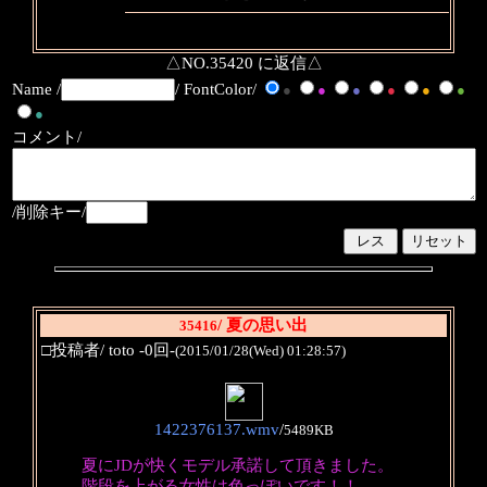
△NO.35420 に返信△
Name /
/ FontColor/
●
●
●
●
●
●
●
コメント/
/削除キー/
/ 夏の思い出
35416
□投稿者/ toto -0回-
(2015/01/28(Wed) 01:28:57)
1422376137.wmv
/
5489KB
夏にJDが快くモデル承諾して頂きました。
階段を上がる女性は色っぽいです！！