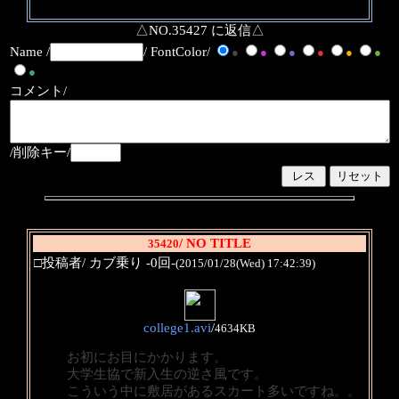
△NO.35427 に返信△
Name /
/ FontColor/
●
●
●
●
●
●
●
コメント/
/削除キー/
/ NO TITLE
35420
□投稿者/ カブ乗り -0回-
(2015/01/28(Wed) 17:42:39)
college1.avi
/
4634KB
お初にお目にかかります。
大学生協で新入生の逆さ風です。
こういう中に敷居があるスカート多いですね。。