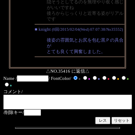
隠そうとしてるのを無理やり覗く感じ
がいいですね
後ろからじっくりと近寄る姿がリアル
です
■ knight
(0回/2015/02/04(Wed) 07:07:38/No35552)
後姿の雰囲気とお尻を包む黒Ｐの具合
が
とても良くて興奮しました。
△NO.35416 に返信△
Name /
/ FontColor/
●
●
●
●
●
●
●
コメント/
/削除キー/