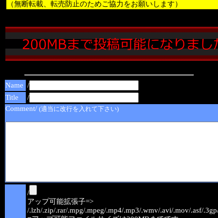
（無断転載、転売防止のためご協力をお願いします）
Name
/
Title
/
Comment/
(適当に改行を入れて下さい)
/
アップ可能拡張子=>
/.lzh/.zip/.rar/.mpg/.mpeg/.mp4/.mp3/.wmv/.avi/.mov/.asf/.3gp