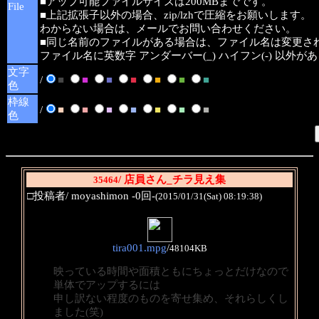
■アップ可能ファイルサイズは200MBまでです。
File
■上記拡張子以外の場合、zip/lzhで圧縮をお願いします。
わからない場合は、メールでお問い合わせください。
■同じ名前のファイルがある場合は、ファイル名は変更さ
ファイル名に英数字 アンダーバー(_) ハイフン(-) 以外
文字
/
■
■
■
■
■
■
■
色
枠線
/
■
■
■
■
■
■
■
色
/ 店員さん_チラ見え集
35464
□投稿者/ moyashimon -0回-
(2015/01/31(Sat) 08:19:38)
tira001.mpg
/
48104KB
映っている時間や面積ともにちょっとだけなので
単体でアップするには
申し訳ない程度のものを寄せ集め、それらしくし
ました(笑)