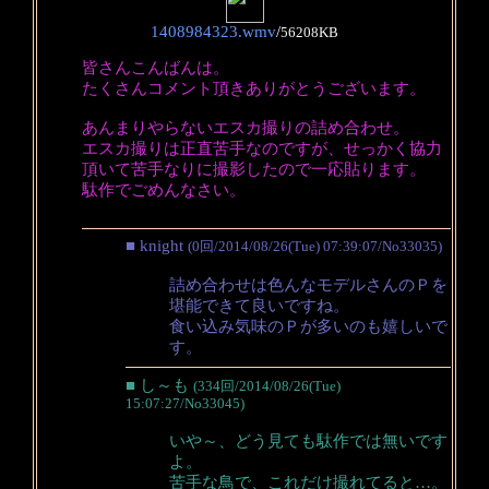
1408984323.wmv
/
56208KB
皆さんこんばんは。
たくさんコメント頂きありがとうございます。
あんまりやらないエスカ撮りの詰め合わせ。
エスカ撮りは正直苦手なのですが、せっかく協力
頂いて苦手なりに撮影したので一応貼ります。
駄作でごめんなさい。
■ knight
(0回/2014/08/26(Tue) 07:39:07/No33035)
詰め合わせは色んなモデルさんのＰを
堪能できて良いですね。
食い込み気味のＰが多いのも嬉しいで
す。
■ し～も
(334回/2014/08/26(Tue)
15:07:27/No33045)
いや～、どう見ても駄作では無いです
よ。
苦手な鳥で、これだけ撮れてると…。