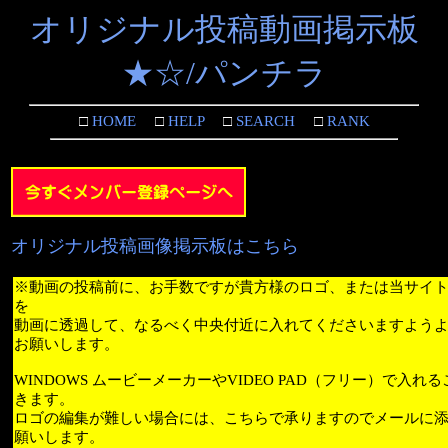
オリジナル投稿動画掲示板
★☆/パンチラ
□
HOME
□
HELP
□
SEARCH
□
RANK
オリジナル投稿画像掲示板はこちら
※動画の投稿前に、お手数ですが貴方様のロゴ、または当サイ
を
動画に透過して、なるべく中央付近に入れてくださいますよう
お願いします。
WINDOWS ムービーメーカーやVIDEO PAD（フリー）で入れ
きます。
ロゴの編集が難しい場合には、こちらで承りますのでメールに
願いします。