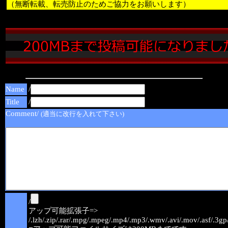
（無断転載、転売防止のためご協力をお願いします）
Name
/
Title
/
Comment/
(適当に改行を入れて下さい)
/
アップ可能拡張子=>
/.lzh/.zip/.rar/.mpg/.mpeg/.mp4/.mp3/.wmv/.avi/.mov/.asf/.3gp