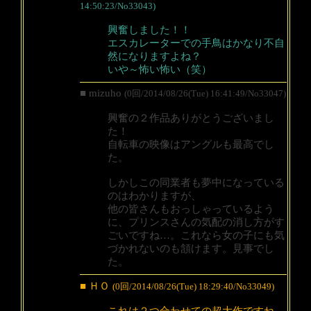
14:50:23/No33043)
興奮しました！！
エスカレーターでの手鳥はかなり不自
然になりますよね？
いや～怖い怖い（笑）
■ mizuho
(0回/2014/08/26(Tue) 16:41:49/No33047)
興奮の２作品ありがとうございまし
た！
自転車の映像はアングルも最高でし
た。
しかしこの同業者も夢中になっている
のはわかりますが、
他の皆さんもおっしゃっているよう
に、プリンスさんの気配の消し方がす
ごいですね…。これなら女の子にも気
づかれないのも頷けます。見事でし
た。
■ ＨＯ
(0回/2014/08/26(Tue) 18:29:40/No33049)