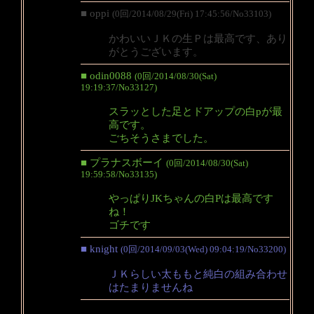
■ oppi
(0回/2014/08/29(Fri) 17:45:56/No33103)
かわいいＪＫの生Ｐは最高です、あり
がとうございます。
■ odin0088
(0回/2014/08/30(Sat)
19:19:37/No33127)
スラッとした足とドアップの白pが最
高です。
ごちそうさまでした。
■ プラナスボーイ
(0回/2014/08/30(Sat)
19:59:58/No33135)
やっぱりJKちゃんの白Pは最高です
ね！
ゴチです
■ knight
(0回/2014/09/03(Wed) 09:04:19/No33200)
ＪＫらしい太ももと純白の組み合わせ
はたまりませんね