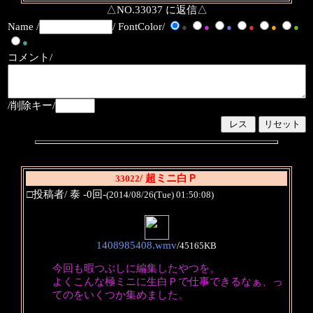
△NO.33037 に返信△
Name /
/ FontColor/
●
●
●
●
●
●
●
コメント/
/削除キー/
/ 超ミニ白Ｐ
33022
□投稿者/ 泰 -0回-
(2014/08/26(Tue) 01:50:08)
1408985408.wmv
/
45165KB
今回も暇つぶしに編集したやつを。
よくこんな極ミニに生白Ｐで仕事できるなぁ、っ
てのをいくつか集めました。