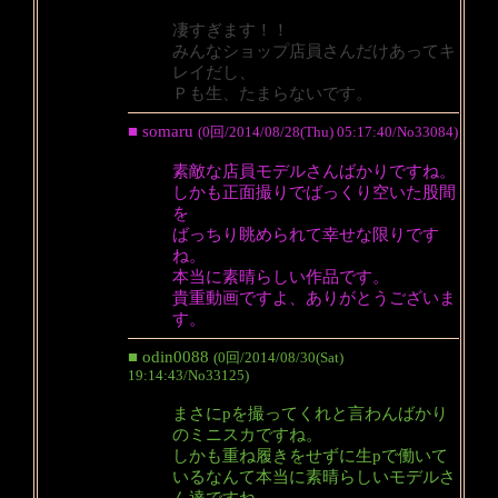
凄すぎます！！
みんなショップ店員さんだけあってキ
レイだし、
Ｐも生、たまらないです。
■ somaru
(0回/2014/08/28(Thu) 05:17:40/No33084)
素敵な店員モデルさんばかりですね。
しかも正面撮りでばっくり空いた股間
を
ばっちり眺められて幸せな限りです
ね。
本当に素晴らしい作品です。
貴重動画ですよ、ありがとうございま
す。
■ odin0088
(0回/2014/08/30(Sat)
19:14:43/No33125)
まさにpを撮ってくれと言わんばかり
のミニスカですね。
しかも重ね履きをせずに生pで働いて
いるなんて本当に素晴らしいモデルさ
ん達ですね。