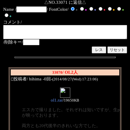
△NO.33071 に返信△
Name /
/ FontColor/
●
●
●
●
●
●
●
コメント/
/削除キー/
/ OL2人
33070
□投稿者/ hihima -0回-
(2014/08/27(Wed) 17:23:06)
ol1.rar
/
19650KB
エスカで撮りました。それぞれは短いですが、生p
が映っております。
両方とも20代後半のきれいな方でした。