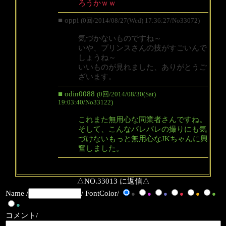
ろうかｗｗ
■ oppi
(0回/2014/08/27(Wed) 17:36:27/No33072)
気づかないものですね～
いや、プリンスさんの技がすごいんで
しょうね～
いいものが見れました、ありがとうご
ざいます。
■ odin0088
(0回/2014/08/30(Sat)
19:03:40/No33122)
これまた無用心な同業者さんですね。
そして、こんなバレバレの撮りにも気
づけないもっと無用心なJKちゃんに興
奮しました。
△NO.33013 に返信△
Name /
/ FontColor/
●
●
●
●
●
●
●
コメント/