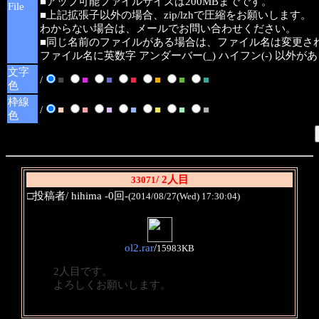
■アップ可能ファイルサイズは200MBまでです。
File
■上記拡張子以外の場合、zip/lzhで圧縮をお願いします。
わからない場合は、メールでお問い合わせください。
■同じ名前のファイルがある場合は、ファイル名は変更さ
ファイル名に英数字 アンダーバー(_) ハイフン(-) 以外
文字
/
■
■
■
■
■
■
■
色
枠線
/
■
■
■
■
■
■
■
色
/ 2人目
33071
□投稿者/ hihima -0回-
(2014/08/27(Wed) 17:30:04)
ol2.rar
/
15983KB
2人目です。
よろしくお願いします。