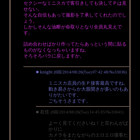
セクシーなミニスカで客引きしても決してＰは見
せない。
そんな自信もあって撮影を了承してくれたのでし
ょう。
しかしそんな油断が命取りとなり全員丸見えで
す。
詰め合わせばかり作ってたらあっという間に貼る
ものがなくなっちゃいますね。
そろそろバラに戻しますか。
■ knight
(0回/2014/08/26(Tue) 07:42:48/No33036)
ミニスカ店員の生Ｐ接客最高ですね。
動き易さからか大股開きが多いのもあ
りがたいです。
ごちそうさまです。
■ 在住
(0回/2014/08/26(Tue) 14:45:05/No33041)
よーく見てくださいね！と言わんがば
かりに
カメラをまたながらのエロエロ接客た