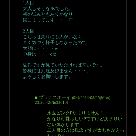
1人目
大人しそうなJKでした。
初の試みともありかなり
縮こまってます・・・汗
2人目
こちらは周りにも人がいなく
全く気づく様子もなかったので
大胆に・・・・w
中身は・・・orz
駄作ですが見ていただければ幸いです。
皆様には到底及びません・・・。
よろしくお願いします。
■ プラナスボーイ
(0回/2014/08/25(Mon)
23:39:42/No33019)
水玉ピンクPたまりません！
かなり可愛らしいPですけどあまりい
ない気がします
二人目の方は残念ですが太ももがえっ
ちいです