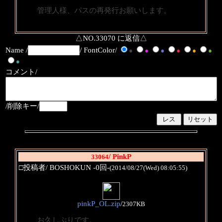
管理人様、パスの再発行お願いします。
△NO.33070 に返信△
Name /
/ FontColor/
●
●
●
●
●
●
●
コメント/
/削除キー/
/ PinkP
33064
□投稿者/ BOSHOKUN -0回-
(2014/08/27(Wed) 08:05:55)
pinkP_OL.zip
/
2307KB
お久しぶりです。