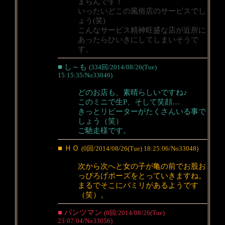
まらんです！
いったいどこの風俗店のサービスでし
ょう(笑)
こんなサービス精神旺盛な店が近所に
あったらひいきにしてしまいそうで
す。
■ し～も
(334回/2014/08/26(Tue)
15:15:35/No33046)
どのお店も、素晴らしいですね♪
このミニで生P、そして笑顔…
きっとリピーターがたくさんいる事で
しょう（笑）
ご馳走様です。
■ ＨＯ
(0回/2014/08/26(Tue) 18:25:06/No33048)
次から次へと女の子が亀の前でお股お
っぴろげポーズをとっていきますね。
まるでそこにバミリがあるようです
（笑）。
■ パンツマン
(0回/2014/08/26(Tue)
23:07:04/No33056)