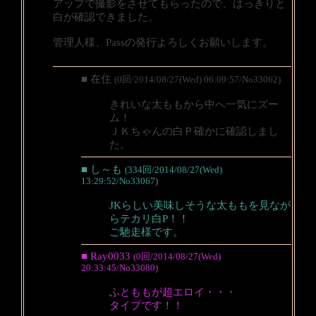
アップで撮影をさせてもらったので、はっきりと
白が確認できました。
管理人様、Passの発行よろしくお願いします。
■ 在住
(0回/2014/08/27(Wed) 06:09:57/No33062)
きれいな太ももから中へ一気にズー
ム！
ＪＫちゃんの白Ｐ確かに確認しまし
た。
■ し～も
(334回/2014/08/27(Wed)
13:29:52/No33067)
JKらしい美味しそうな太ももを見なが
らテカリ白P！！
ご馳走様です。
■ Ray0033
(0回/2014/08/27(Wed)
20:33:45/No33080)
ふとももが超エロイ・・・
タイプです！！