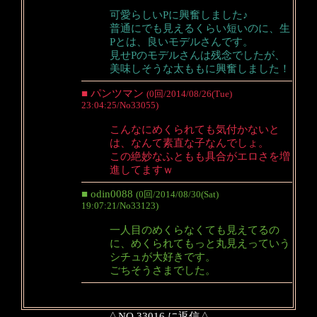
可愛らしいPに興奮しました♪
普通にでも見えるくらい短いのに、生
Pとは、良いモデルさんです。
見せPのモデルさんは残念でしたが、
美味しそうな太ももに興奮しました！
■ パンツマン
(0回/2014/08/26(Tue)
23:04:25/No33055)
こんなにめくられても気付かないと
は、なんて素直な子なんでしょ。
この絶妙なふともも具合がエロさを増
進してますｗ
■ odin0088
(0回/2014/08/30(Sat)
19:07:21/No33123)
一人目のめくらなくても見えてるの
に、めくられてもっと丸見えっていう
シチュが大好きです。
ごちそうさまでした。
△NO.33016 に返信△