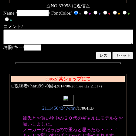
△NO.33058 に返信△
Name /
/ FontColor/
●
●
●
●
●
●
●
コメント/
/削除キー/
/ 某ショップにて
33052
□投稿者/ haru99 -0回-
(2014/08/26(Tue) 22:21:17)
2111456434.wmv
/
17864KB
彼氏とお買い物中の２０代のギャルにモデルをお
願いしました。
ノーガードだったので重ねと思ったら・・・！
もっとお願いすればよかったと悔やまれます。