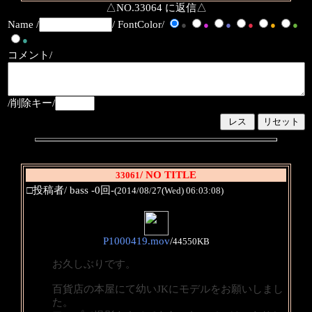
△NO.33064 に返信△
Name /
/ FontColor/
●
●
●
●
●
●
●
コメント/
/削除キー/
/ NO TITLE
33061
□投稿者/ bass -0回-
(2014/08/27(Wed) 06:03:08)
P1000419.mov
/
44550KB
お久しぶりです。
百貨店の本屋にて幼いJKにモデルをお願いしまし
た。