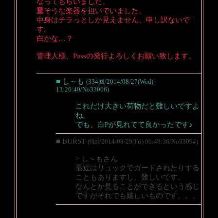
なってもらいました。
重そうな楽器を担いでいました。
中身はチラっとしか見えません、申し訳ないで
す。
白かな…？
管理人様、Passの発行よろしくお願い致します。
■ し～も
(334回/2014/08/27(Wed)
13:26:40/No33066)
これだけ大きい荷物だと難しいですよ
ね。
でも、白Pが見れてて良かったです♪
■ BURST
(0回/2014/08/29(Fri) 00:48:36/No33094)
> し～もさん
最近はリュックでガードされたりする
こともありますし、難しいです。
なんとか見ることができるという感じ
ですがそれでも嬉しいものです。。。