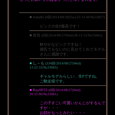
■ wasabi
(0回/2014/08/26(Tue) 23:13:49/No33057)
ピンクの生P最高です！
■ 在住
(0回/2014/08/27(Wed) 06:15:33/No33063)
鮮やかなピンクですね！
彼氏でもないのに見せてくれてモデル
さんに感謝です。
■ し～も
(334回/2014/08/27(Wed)
13:22:33/No33065)
ギャルモデルらしい、生Pですね。
ご馳走様です。
■ Ray0033
(0回/2014/08/27(Wed)
20:35:00/No33081)
この子すごい可愛いかんじがするんで
すが・・・
お顔がもっとみたい・・・