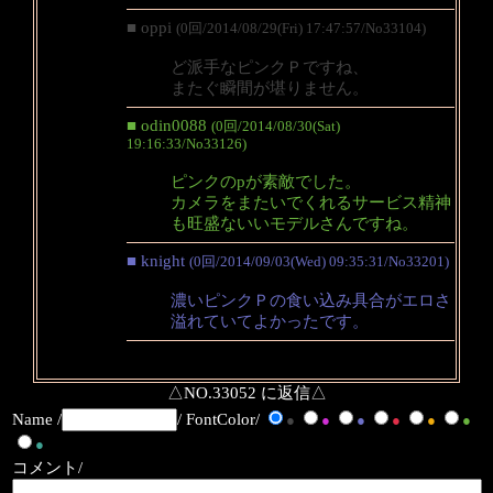
■ oppi
(0回/2014/08/29(Fri) 17:47:57/No33104)
ど派手なピンクＰですね、
またぐ瞬間が堪りません。
■ odin0088
(0回/2014/08/30(Sat)
19:16:33/No33126)
ピンクのpが素敵でした。
カメラをまたいでくれるサービス精神
も旺盛ないいモデルさんですね。
■ knight
(0回/2014/09/03(Wed) 09:35:31/No33201)
濃いピンクＰの食い込み具合がエロさ
溢れていてよかったです。
△NO.33052 に返信△
Name /
/ FontColor/
●
●
●
●
●
●
●
コメント/