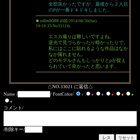
全部良かったですが、最後から２人目
のPが一番ドキドキしました。
■ odin0088
(0回/2014/08/30(Sat)
19:10:35/No33124)
エスカ撮りは難しいですよね。
逆光で見づらかったり暗かったりで、
私にはここに貼れるような作品はなか
なか撮れません。
どのモデルさんもしっかりとpが捉え
られていて良かったと思います。
△NO.33021 に返信△
Name /
/ FontColor/
●
●
●
●
●
●
●
コメント/
/削除キー/