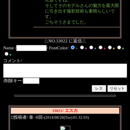
そしてそのモデルさんの魅力を最大限
に引き出す撮影技術も素晴らしいで
す。
ごちそうさまでした。
△NO.33022 に返信△
Name /
/ FontColor/
●
●
●
●
●
●
●
コメント/
/削除キー/
/ エスカ
33021
□投稿者/ 泰 -0回-
(2014/08/26(Tue) 01:32:03)