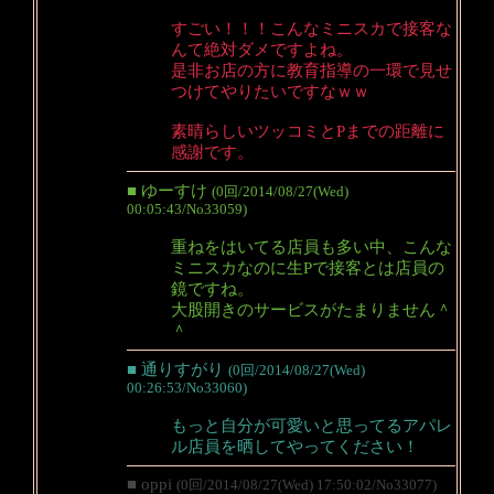
すごい！！！こんなミニスカで接客な
んて絶対ダメですよね。
是非お店の方に教育指導の一環で見せ
つけてやりたいですなｗｗ
素晴らしいツッコミとPまでの距離に
感謝です。
■ ゆーすけ
(0回/2014/08/27(Wed)
00:05:43/No33059)
重ねをはいてる店員も多い中、こんな
ミニスカなのに生Pで接客とは店員の
鏡ですね。
大股開きのサービスがたまりません＾
＾
■ 通りすがり
(0回/2014/08/27(Wed)
00:26:53/No33060)
もっと自分が可愛いと思ってるアパレ
ル店員を晒してやってください！
■ oppi
(0回/2014/08/27(Wed) 17:50:02/No33077)