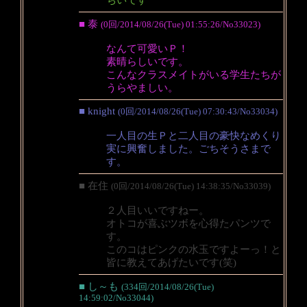
■ 泰
(0回/2014/08/26(Tue) 01:55:26/No33023)
なんて可愛いＰ！
素晴らしいです。
こんなクラスメイトがいる学生たちが
うらやましい。
■ knight
(0回/2014/08/26(Tue) 07:30:43/No33034)
一人目の生Ｐと二人目の豪快なめくり
実に興奮しました。ごちそうさまで
す。
■ 在住
(0回/2014/08/26(Tue) 14:38:35/No33039)
２人目いいですねー。
オトコが喜ぶツボを心得たパンツで
す。
このコはピンクの水玉ですよーっ！と
皆に教えてあげたいです(笑)
■ し～も
(334回/2014/08/26(Tue)
14:59:02/No33044)