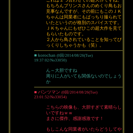
これは２つ合わせての超大作ですね。
もちろんプリンスさんのめくり鳥もお
見事なんですが、その前にもこのＪＫ
ちゃんは同業者にもばっちり撮られて
いたというのが格別のスパイスです。
ＪＫちゃんにもぜひこの超大作を見て
もらいたものです。
２人から鳥されていることを知ってび
っくりしちゃうかも（笑）。
■ korochan
(0回/2014/08/26(Tue)
19:37:02/No33050)
ん～大胆ですね
周りに人がいても関係ないのでしょう
か
■ パンツマン
(0回/2014/08/26(Tue)
23:01:52/No33054)
こちらの映像も、大胆すぎて素晴らし
いですねｗｗ
まさに傑作、感謝感激です！
もしこんな同業者がいたらどうしてや