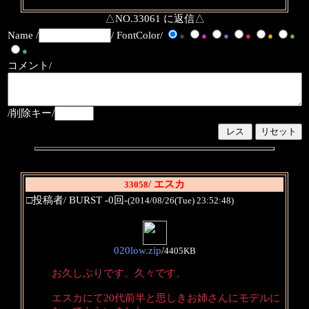
△NO.33061 に返信△
Name /
/ FontColor/
●
●
●
●
●
●
●
コメント/
/削除キー/
/ エスカ
33058
□投稿者/ BURST -0回-
(2014/08/26(Tue) 23:52:48)
020low.zip
/
4405KB
お久しぶりです。久々です。
エスカにて20代前半と思しきお姉さんにモデルに