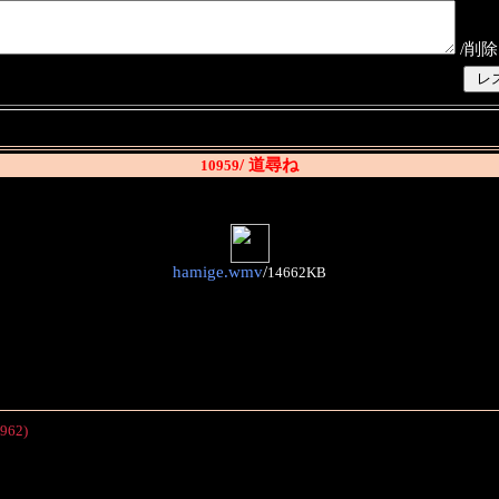
/削除
/ 道尋ね
10959
hamige.wmv
/
14662KB
962)