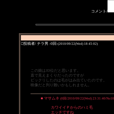
コメント/
□投稿者/ チラ男 -0回-
(2010/09/22(Wed) 18:45:02)
この娘はJD位だと思います。
直で見えまくりだったのですが
ビックリしたのは毛がはみ出ていたのです。
映像だと判り難いかもしれません。
■ マサムネ
(0回/2010/09/22(Wed) 23:31:40/No10
カワイイＰからのハミ毛
エッチですね