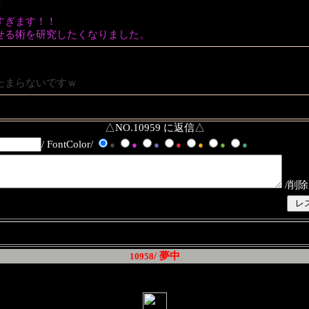
！
すぎます！！
せる術を研究したくなりました。
たまらないですｗ
△NO.10959 に返信△
/ FontColor/
●
●
●
●
●
●
●
/削除
/ 夢中
10958