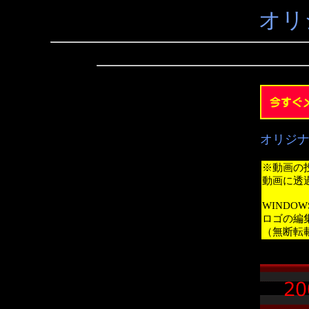
オリ
オリジ
※動画の
動画に透
WINDO
ロゴの編
（無断転