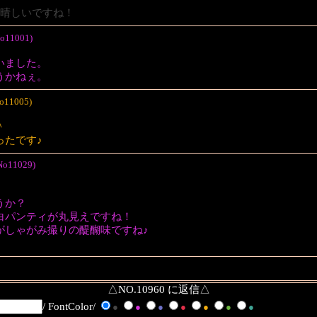
素晴しいですね！
No11001)
いました。
うかねぇ。
No11005)
＾
ったです♪
No11029)
うか？
白パンティが丸見えですね！
がしゃがみ撮りの醍醐味ですね♪
△NO.10960 に返信△
/ FontColor/
●
●
●
●
●
●
●