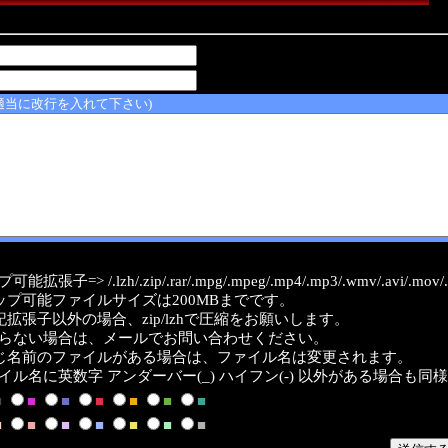
適当に改行を入れて下さい)
能拡張子=> /.lzh/.zip/.rar/.mpg/.mpeg/.mp4/.mp3/.wmv/.avi/.mov/.a
ップ可能ファイルサイズは200MBまでです。
記拡張子以外の場合、zip/lzhで圧縮をお願いします。
らない場合は、メールでお問い合わせください。
じ名前のファイルがある場合は、ファイル名は変更されます。
イル名に英数字 アンダーバー(_) ハイフン(-) 以外がある場合も同
■
■
■
■
■
■
■
■
■
■
■
■
■
■