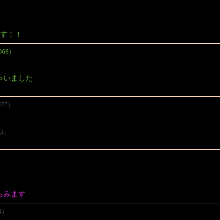
です！！
968)
ゃいました
977)
ね。
らみます
4)