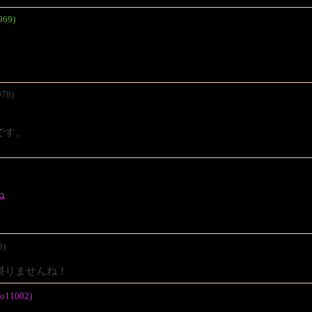
969)
978)
です。
ね
3)
堪りませんね！
No11002)