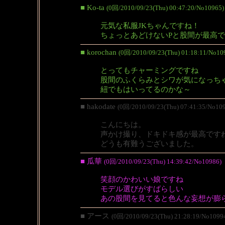
■ Ko-ta
(0回/2010/09/23(Thu) 00:47:20/No10965)
元気な私服JKちゃんですね！
ちょっとあどけないPと股間が最高
■ korochan
(0回/2010/09/23(Thu) 01:18:11/No10
とってもチャーミングですね
股間のふくらみとシワが気になっち
紐でもはいってるのかな～
■ hakodate
(0回/2010/09/23(Thu) 07:41:35/No10
こんにちは。
声かけ撮り、ドキドキ感が最高です
どうも有難うございました。
■ 瓜華
(0回/2010/09/23(Thu) 14:39:42/No10986)
笑顔のかわいい娘ですね
モデル選びがすばらしい
あの股間を見てると色んな妄想が膨
■ アース
(0回/2010/09/23(Thu) 21:28:19/No1099