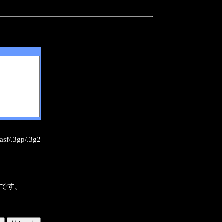
sf/.3gp/.3g2
様です。