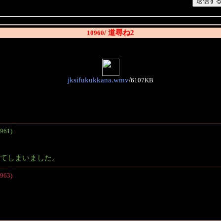
/ 道尋ね2
10960
jksifukukkana.wmv
/
6107KB
961)
してしまいました。
963)