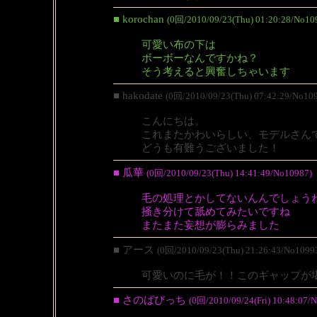
■ korochan
(0回/2010/09/23(Thu) 01:20:28/No10
可愛い布の下は
ボーボーなんですかね？
そう考えると興奮しちゃいます
■ hakodate
(0回/2010/09/23(Thu) 07:42:29/No10
こんにちは。
これまたかわいらしい、モデルさん
どうも有難うございました！
■ 瓜華
(0回/2010/09/23(Thu) 14:41:49/No10987)
毛の処理とかしてないんんでしょう
掻き分けて舐めてみたいですね
またまた妄想が膨らみました
■ アース
(0回/2010/09/23(Thu) 21:26:43/No1099
可愛いのに毛が！！このギャップが
■ さのばびっち
(0回/2010/09/24(Fri) 10:48:07/