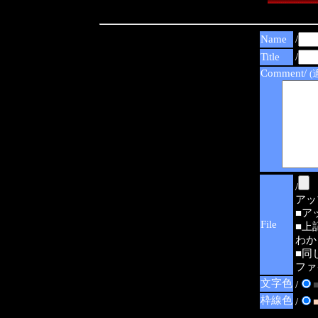
Name
/
Title
/
Comment/
(
/
アップ可
■ア
File
■上
わか
■同
ファ
文字色
/
枠線色
/