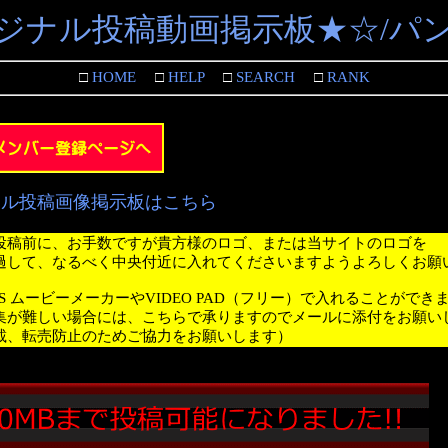
ジナル投稿動画掲示板★☆/パ
□
HOME
□
HELP
□
SEARCH
□
RANK
ナル投稿画像掲示板はこちら
投稿前に、お手数ですが貴方様のロゴ、または当サイトのロゴを
過して、なるべく中央付近に入れてくださいますようよろしくお願
WS ムービーメーカーやVIDEO PAD（フリー）で入れることができ
集が難しい場合には、こちらで承りますのでメールに添付をお願い
載、転売防止のためご協力をお願いします）