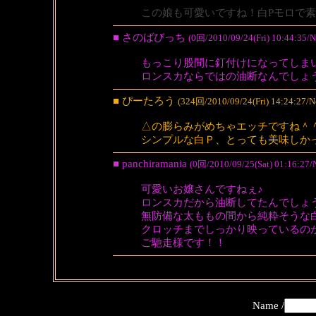
この娘も可愛いですね！白Pモロで
■ さのばびっち
(0回/2010/09/24(Fri) 10:44:35/
もっこり股間に釘付けになってしま
ロンスカならではの油断なんでしょ
■ ぴーたろう
(324回/2010/09/24(Fri) 14:24:27/
△の膨らみがめちゃエッチですね＾
シンプルな白Ｐ、とっても美味しか
■ panchiramania
(0回/2010/09/25(Sat) 01:16:27/
可愛いお嬢さんですねぇ♪
ロンスカだから油断してたんでしょ
無防備な太ももの間から純粋そうな
クロッチまでしっかり映っているの
ご馳走様です！！
Name /