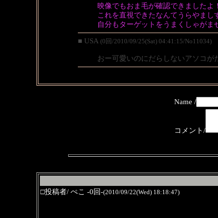
映像でもおま毛が確認できましたよ
これを直視できたなんてうらやまし
自分もターゲットをうまくしゃがま
■ USA
(0回/2010/09/25(Sat) 04:41:15/No11034)
おー可愛いのにだらしないアソコが
Name /
コメント/
□投稿者/ ぺこ -0回-
(2010/09/22(Wed) 18:18:47)