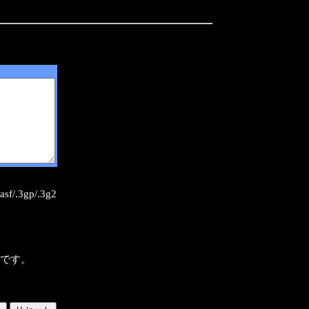
sf/.3gp/.3g2
様です。