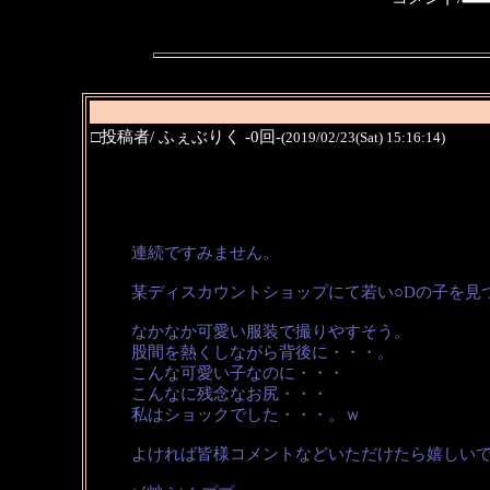
□投稿者/ ふぇぶりく -0回-
(2019/02/23(Sat) 15:16:14)
連続ですみません。
某ディスカウントショップにて若い○Dの子を見
なかなか可愛い服装で撮りやすそう。
股間を熱くしながら背後に・・・。
こんな可愛い子なのに・・・
こんなに残念なお尻・・・
私はショックでした・・・。ｗ
よければ皆様コメントなどいただけたら嬉しい