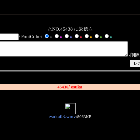
・
△NO.45438 に返信△
/ FontColor/
●
●
●
●
●
●
●
/削除
/ esuka
45436
esuka03.wmv
/
8963KB