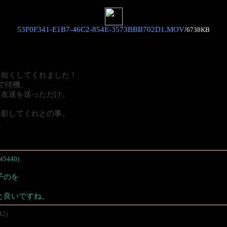
53F0F341-E1B7-46C2-854E-3573BBB702D1.MOV
/
6738KB
ト短くしてくれました！
で待機。
と友達を送っただけ。
撮影してくれとの事。
た
45440)
子のを
と良いですね。
42)