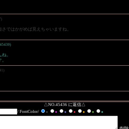
7)
短さではかがめば見えちゃいますね。
45439)
んね。
す。
41)
△NO.45436 に返信△
/ FontColor/
●
●
●
●
●
●
●
/削除