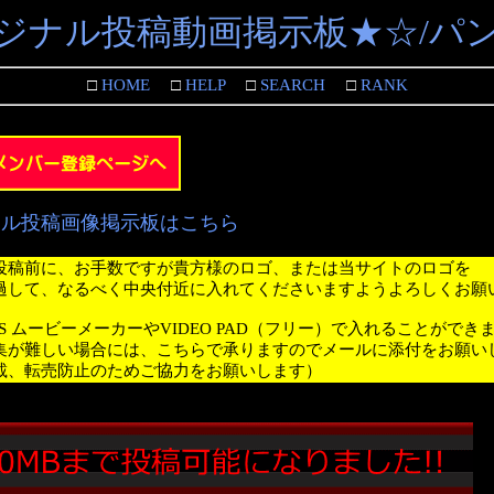
ジナル投稿動画掲示板★☆/パ
□
HOME
□
HELP
□
SEARCH
□
RANK
ナル投稿画像掲示板はこちら
投稿前に、お手数ですが貴方様のロゴ、または当サイトのロゴを
過して、なるべく中央付近に入れてくださいますようよろしくお願
WS ムービーメーカーやVIDEO PAD（フリー）で入れることができ
集が難しい場合には、こちらで承りますのでメールに添付をお願い
載、転売防止のためご協力をお願いします）