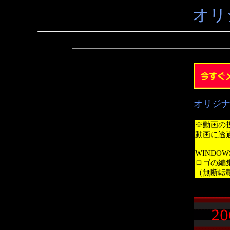
オリ
オリジ
※動画の
動画に透
WINDO
ロゴの編
（無断転