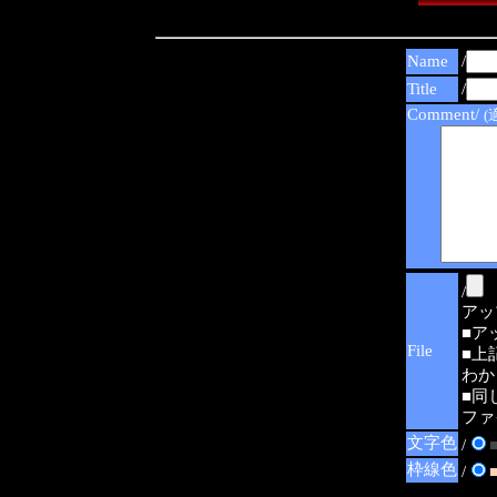
Name
/
Title
/
Comment/
(
/
アップ可
■ア
File
■上
わか
■同
ファ
文字色
/
枠線色
/