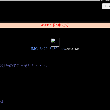
/ ド○キにて
45431
IMG_3429_3430.mov
/
20337KB
つけたのでこっそりと・・・。
です。