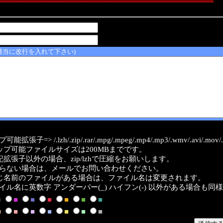
適当に改行を入れて下さい)
能拡張子=> /.lzh/.zip/.rar/.mpg/.mpeg/.mp4/.mp3/.wmv/.avi/.mov/.a
ップ可能ファイルサイズは200MBまでです。
記拡張子以外の場合、zip/lzhで圧縮をお願いします。
らない場合は、メールでお問い合わせください。
じ名前のファイルがある場合は、ファイル名は変更されます。
イル名に英数字 アンダーバー(_) ハイフン(-) 以外がある場合も同
■
■
■
■
■
■
■
■
■
■
■
■
■
■