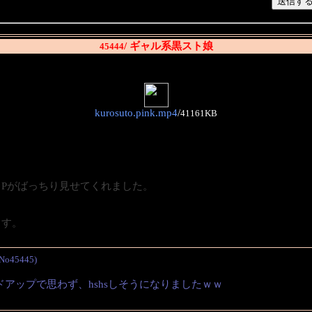
/ ギャル系黒スト娘
45444
kurosuto.pink.mp4
/
41161KB
Pがばっちり見せてくれました。
ます。
/No45445)
アップで思わず、hshsしそうになりましたｗｗ