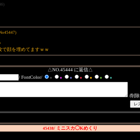
46)
/No45447)
＾
攻で顔を埋めてますｗｗ
△NO.45444 に返信△
/ FontColor/
●
●
●
●
●
●
●
/削除
/ ミニスカ◯Kめくり
45438