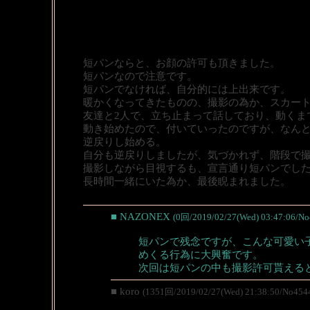
短パンならと、お顔の許可も頂きました。
短パンなので注意です。
短パンでなければ、自分的には上出来です。
暖かくなってきたものの、撮影の為か、スカー
友達と2人で、立ち止まって話しており、動くま
動き始めたので、付いていったのですが、なん
逆戻りし始める。
自分も逆戻りしましたが、気づかれず、階段で
撮影しながら目視するも、宣言通り短パンでし
長時間一緒にいた為か、最後睨まれました。
■ NAZONEX
(0回/2019/02/27(Wed) 03:47:06/No
短パンで残念ですが、こんな可愛い
めくる行為に大興奮です。
次回は短パンの中も撮影許可貰える
■ koro
(1351回/2019/02/27(Wed) 21:38:50/No454