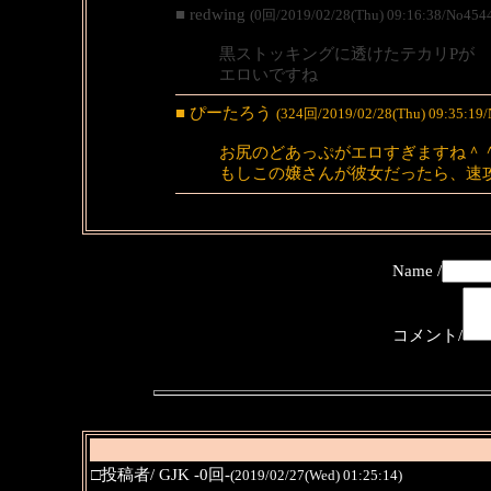
■ redwing
(0回/2019/02/28(Thu) 09:16:38/No454
黒ストッキングに透けたテカリPが
エロいですね
■ ぴーたろう
(324回/2019/02/28(Thu) 09:35:19
お尻のどあっぷがエロすぎますね＾
もしこの嬢さんが彼女だったら、速
Name /
コメント/
□投稿者/ GJK -0回-
(2019/02/27(Wed) 01:25:14)