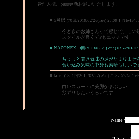
管理人様、pass更新お願いいたします。
■ 6号機
(70回/2019/02/26(Tue) 23:39:14/No4543
今どきのお姉さんって感じで、この
スタイルが良くてPもエッチです！
■ NAZONEX
(0回/2019/02/27(Wed) 03:42:01/No
ちょっと開き気味の足がたまりませ
食い込み気味の中身も素晴らしいで
■ koro
(1351回/2019/02/27(Wed) 21:37:57/No454
白いスカートに美脚がまぶしい
頬ずりしたいくらいです
Name /
コメント/