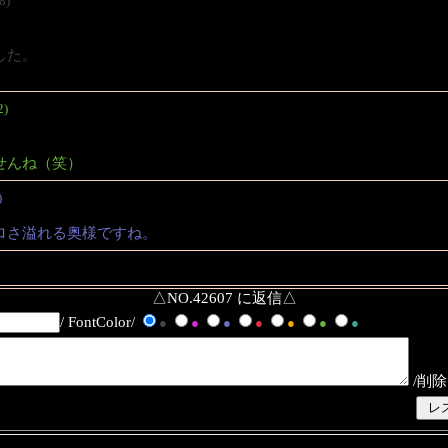
8)
した。
2)
せんね（笑）
)
ロさ溢れる奥様ですね。
△NO.42607 に返信△
/ FontColor/
●
●
●
●
●
●
●
/削除