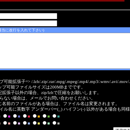
適当に改行を入れて下さい)
能拡張子=> /.lzh/.zip/.rar/.mpg/.mpeg/.mp4/.mp3/.wmv/.avi/.mov/.a
ップ可能ファイルサイズは200MBまでです。
記拡張子以外の場合、zip/lzhで圧縮をお願いします。
らない場合は、メールでお問い合わせください。
じ名前のファイルがある場合は、ファイル名は変更されます。
イル名に英数字 アンダーバー(_) ハイフン(-) 以外がある場合も同
■
■
■
■
■
■
■
■
■
■
■
■
■
■