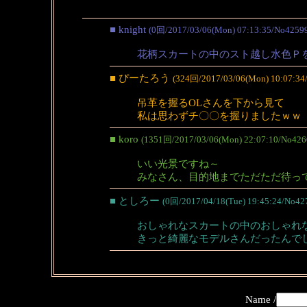
■ knight
(0回/2017/03/06(Mon) 07:13:35/No4259
花柄スカートの中のスト越し水色Ｐ
■ ぴーたろう
(324回/2017/03/06(Mon) 10:07:34
吊革を握るOLさんを下から見て
私は思わずチ〇〇を握りましたｗｗ
■ koro
(1351回/2017/03/06(Mon) 22:07:10/No426
いい光景ですね～
みなさん、目的地までただただ待っ
■ としろー
(0回/2017/04/18(Tue) 19:45:24/No42
おしゃれなスカートの中のおしゃれ
きっと綺麗なモデルさんだったんで
Name /