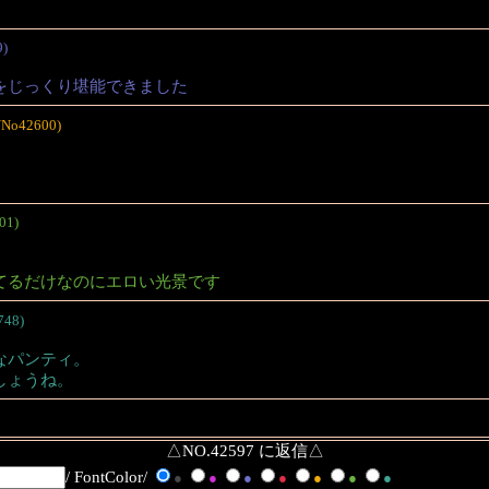
9)
をじっくり堪能できました
/No42600)
01)
てるだけなのにエロい光景です
748)
なパンティ。
しょうね。
△NO.42597 に返信△
/ FontColor/
●
●
●
●
●
●
●