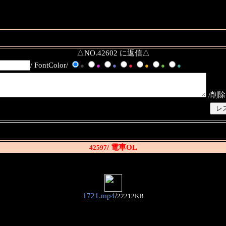
△NO.42602 に返信△
/ FontColor/
●
●
●
●
●
●
●
/削除
/ 電車OL
42597
1721.mp4
/
22212KB