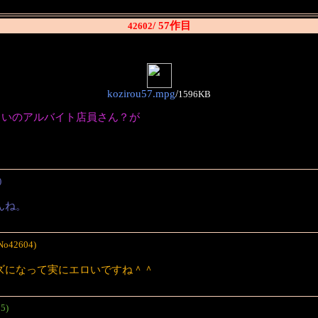
/ 57作目
42602
kozirou57.mpg
/
1596KB
らいのアルバイト店員さん？が
)
んね。
No42604)
ズになって実にエロいですね＾＾
5)