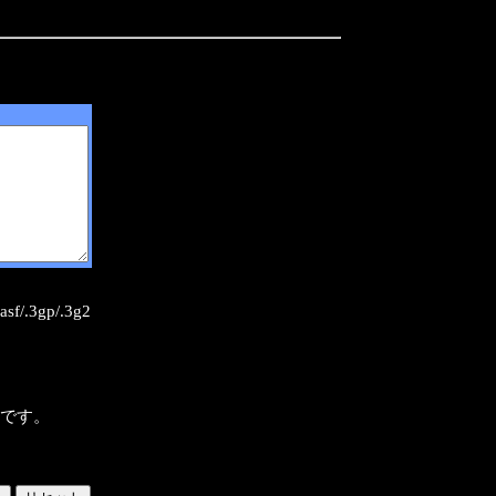
sf/.3gp/.3g2
様です。