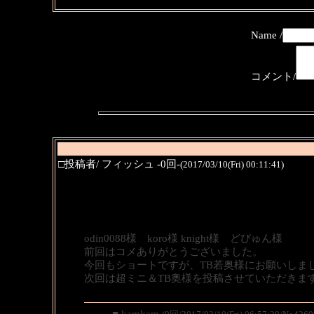
Name /
コメント/
□投稿者/ フィッシュ -0回-
(2017/03/10(Fri) 00:11:41)
odin0088様 koro様 knight様 どぴゅん様
前回はコメありがとうございました。
今回もショートですが、TB若奥様にお願いしま
次回は超ミニ＆TB奥様を投稿させていただきま
■ kamkam