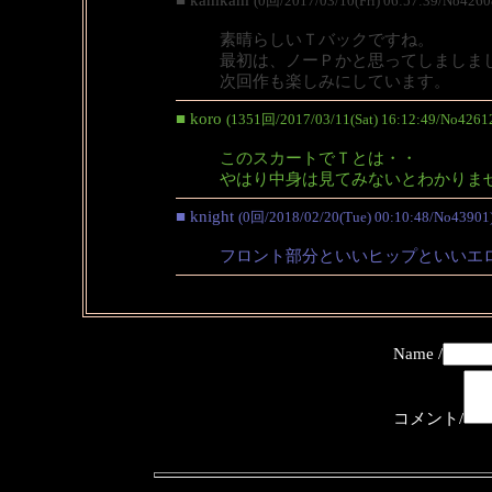
(0回/2017/03/10(Fri) 06:57:39/No4260
素晴らしいＴバックですね。
最初は、ノーＰかと思ってしましま
次回作も楽しみにしています。
■ koro
(1351回/2017/03/11(Sat) 16:12:49/No4261
このスカートでＴとは・・
やはり中身は見てみないとわかりま
■ knight
(0回/2018/02/20(Tue) 00:10:48/No43901
フロント部分といいヒップといいエ
Name /
コメント/