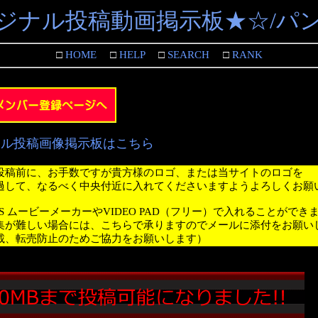
ジナル投稿動画掲示板★☆/パ
□
HOME
□
HELP
□
SEARCH
□
RANK
ナル投稿画像掲示板はこちら
投稿前に、お手数ですが貴方様のロゴ、または当サイトのロゴを
過して、なるべく中央付近に入れてくださいますようよろしくお願
WS ムービーメーカーやVIDEO PAD（フリー）で入れることができ
集が難しい場合には、こちらで承りますのでメールに添付をお願い
載、転売防止のためご協力をお願いします）