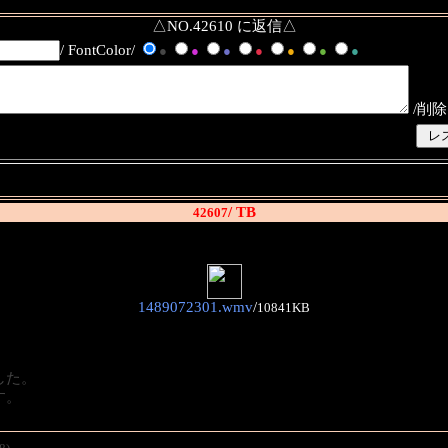
△NO.42610 に返信△
/ FontColor/
●
●
●
●
●
●
●
/削除
/ TB
42607
1489072301.wmv
/
10841KB
した。
す。