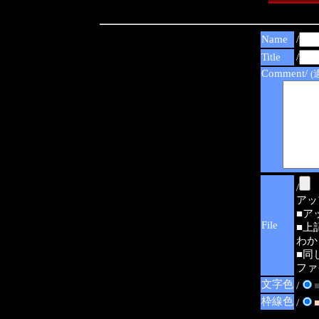
Name
/
Title
/
Comment/
(
/
アップ可
■ア
File
■上
わか
■同
ファ
文字色
/
枠線色
/