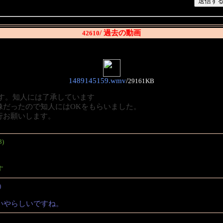
/ 過去の動画
42610
1489145159.wmv
/
29161KB
す。知人には了承しています
像だったので知人にはOKをもらいました。
行お願いします。
3)
す
)
いやらしいですね。