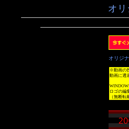
オリ
オリジ
※動画の
動画に透
WINDO
ロゴの編
（無断転