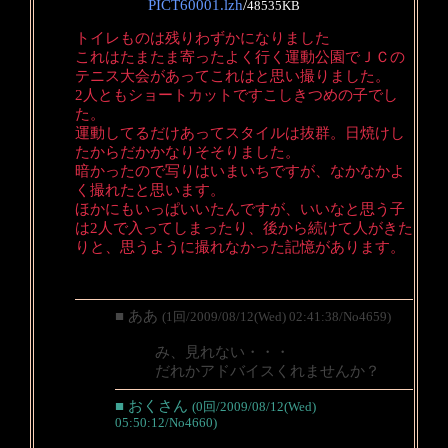
PICT60001.lzh
/
48535KB
トイレものは残りわずかになりました
これはたまたま寄ったよく行く運動公園でＪＣの
テニス大会があってこれはと思い撮りました。
2人ともショートカットですこしきつめの子でし
た。
運動してるだけあってスタイルは抜群。日焼けし
たからだかかなりそそりました。
暗かったので写りはいまいちですが、なかなかよ
く撮れたと思います。
ほかにもいっぱいいたんですが、いいなと思う子
は2人で入ってしまったり、後から続けて人がきた
りと、思うように撮れなかった記憶があります。
■ ああ
(1回/2009/08/12(Wed) 02:41:38/No4659)
み、見れない・・・
だれかアドバイスくれませんか？
■ おくさん
(0回/2009/08/12(Wed)
05:50:12/No4660)