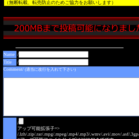
（無断転載、転売防止のためご協力をお願いします）
Name
/
Title
/
Comment/
(適当に改行を入れて下さい)
/
アップ可能拡張子=>
/.lzh/.zip/.rar/.mpg/.mpeg/.mp4/.mp3/.wmv/.avi/.mov/.asf/.3gp