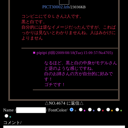
PICT30002.lzh
/
23036KB
コンビニにてＯＬさん2人です。
黒と白です。
自分的には逆なイメージだったんですが、これば
っかりは見ないとわかりませんね。人はみかけに
よりません
■ pipipi
(0回/2009/08/18(Tue) 15:09:57/No4705)
なるほど、黒と白の中身がモデルさん
と逆のような感じですね。
白のお姉さんの方が自分的に好みで
す！
ゴチです！
△NO.4674 に返信△
Name /
/ FontColor/
●
●
●
●
●
●
●
コメント/