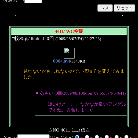
/ WC空爆
4611
□投稿者/ limited -0回-
(2009/08/07(Fri) 22:27:23)
0004.avi
/
1348KB
見れないかもしれないので、拡張子を変えてみま
した。
■ あさい
(0回/2009/08/10(Mon) 09:55:57/No4641)
短いけど、、、なかなか良いアングル
ですね、興奮しました
△NO.4611 に返信△
Name /
/ FontColor/
●
●
●
●
●
●