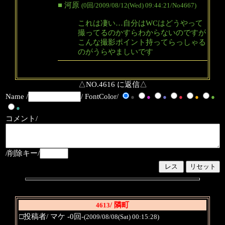
■ 河原
(0回/2009/08/12(Wed) 09:44:21/No4667)
これは凄い…自分はWCはどうやって
撮ってるのかすらわからないのですが
こんな撮影ポイント持ってらっしゃる
のがうらやましいです
△NO.4616 に返信△
Name /
/ FontColor/
●
●
●
●
●
●
●
コメント/
/削除キー/
/ 隣町
4613
□投稿者/ マケ -0回-
(2009/08/08(Sat) 00:15:28)