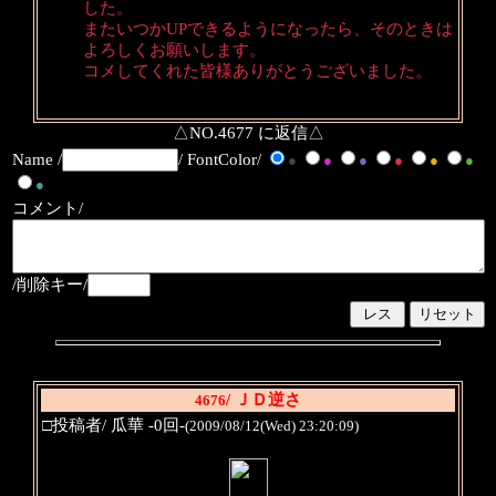
した。
またいつかUPできるようになったら、そのときは
よろしくお願いします。
コメしてくれた皆様ありがとうございました。
△NO.4677 に返信△
Name /
/ FontColor/
●
●
●
●
●
●
●
コメント/
/削除キー/
/ ＪＤ逆さ
4676
□投稿者/ 瓜華 -0回-
(2009/08/12(Wed) 23:20:09)