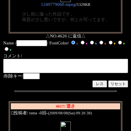
1249779060.mpeg
/
1329KB
少し前に撮った作品です。
画質が少し悪いですが、何とか写ってます。
△NO.4626 に返信△
Name /
/ FontColor/
●
●
●
●
●
●
●
コメント/
/削除キー/
/ 逆さ
4617
□投稿者/ rana -0回-
(2009/08/08(Sat) 09:26:38)