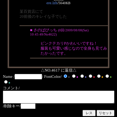
ere.lzh
/
5640KB
某百貨店にて
20前後のキレイな子でした
■ さのばびっち
(0回/2009/08/08(Sat)
10:45:49/No4622)
ピンクテカリPかわいいですね！
服装も可愛い感じなので全身も見てみ
たかったです。
△NO.4617 に返信△
Name /
/ FontColor/
●
●
●
●
●
●
●
コメント/
/削除キー/