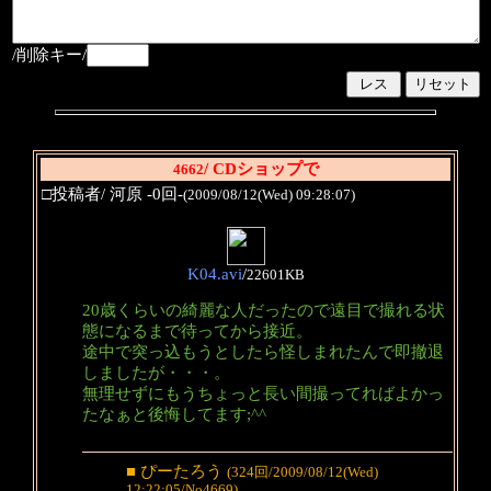
/削除キー/
/ CDショップで
4662
□投稿者/ 河原 -0回-
(2009/08/12(Wed) 09:28:07)
K04.avi
/
22601KB
20歳くらいの綺麗な人だったので遠目で撮れる状
態になるまで待ってから接近。
途中で突っ込もうとしたら怪しまれたんで即撤退
しましたが・・・。
無理せずにもうちょっと長い間撮ってればよかっ
たなぁと後悔してます;^^
■ ぴーたろう
(324回/2009/08/12(Wed)
12:22:05/No4669)