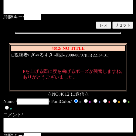
/削除キー/
/ NO TITLE
4612
□投稿者/ ぎゃるすき -0回-
(2009/08/07(Fri) 22:34:31)
Pを上げる際に腰を曲げるポーズが興奮しますね。
ありがとうございました。
△NO.4612 に返信△
Name /
/ FontColor/
●
●
●
●
●
●
●
コメント/
/削除キー/