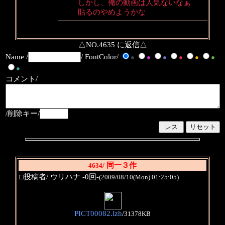
しかし、俺の動画は人気ないなぁ
貼るのやめようかな
△NO.4635 に返信△
Name /
/ FontColor/
●
●
●
●
●
●
●
コメント/
/削除キー/
/ 同一３作
4634
□投稿者/ ウリハナ -0回-
(2009/08/10(Mon) 01:25:05)
PICT00082.lzh
/
31378KB