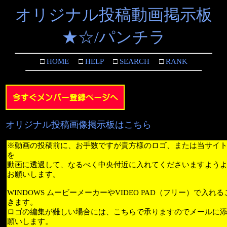
オリジナル投稿動画掲示板
★☆/パンチラ
□
HOME
□
HELP
□
SEARCH
□
RANK
オリジナル投稿画像掲示板はこちら
※動画の投稿前に、お手数ですが貴方様のロゴ、または当サイ
を
動画に透過して、なるべく中央付近に入れてくださいますよう
お願いします。
WINDOWS ムービーメーカーやVIDEO PAD（フリー）で入れ
きます。
ロゴの編集が難しい場合には、こちらで承りますのでメールに
願いします。