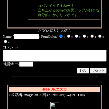
白パンイイですねー！
立ち上がるの時のお尻アップが好きな
自分的にかなりツボです
△NO.4628 に返信△
Name /
/ FontColor/
●
●
●
●
●
●
●
コメント/
/削除キー/
/ JKエスカ
4626
□投稿者/ magician -0回-
(2009/08/09(Sun) 09:51:00)