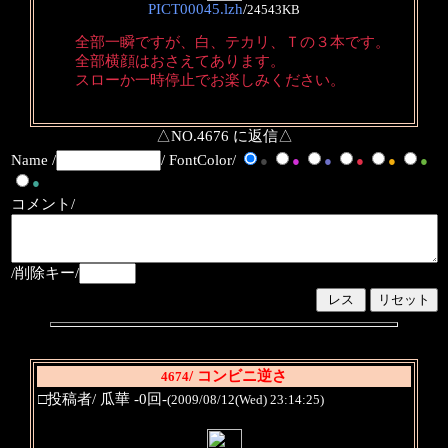
PICT00045.lzh
/
24543KB
全部一瞬ですが、白、テカリ、Ｔの３本です。
全部横顔はおさえてあります。
スローか一時停止でお楽しみください。
△NO.4676 に返信△
Name /
/ FontColor/
●
●
●
●
●
●
●
コメント/
/削除キー/
/ コンビニ逆さ
4674
□投稿者/ 瓜華 -0回-
(2009/08/12(Wed) 23:14:25)