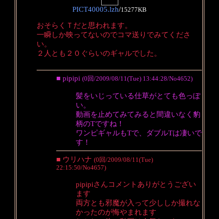
PICT40005.lzh
/
15277KB
おそらくＴだと思われます。
一瞬しか映ってないのでコマ送りでみてくださ
い。
２人とも２０ぐらいのギャルでした。
■ pipipi
(0回/2009/08/11(Tue) 13:44:28/No4652)
髪をいじっている仕草がとても色っぽ
い。
動画を止めてみてみると間違いなく豹
柄のTですね！
ワンピギャルもTで、ダブルTは凄いで
す！
■ ウリハナ
(0回/2009/08/11(Tue)
22:15:50/No4657)
pipipiさんコメントありがとうござい
ます
両方とも邪魔が入って少ししか撮れな
かったのが悔やまれます