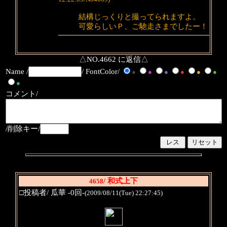
結構じっくりと撮ってられますよ。
可愛らしいＰ、ご馳走さまでしたー！
△NO.4662 に返信△
Name /
/ FontColor/
●
●
●
●
●
●
●
コメント/
/削除キー/
/ 和式上下
4658
□投稿者/ 瓜華 -0回-
(2009/08/11(Tue) 22:27:45)