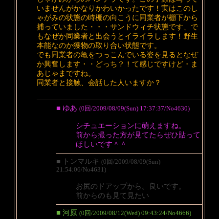
いませんがかなりかわいかったです！実はこのし
ゃがみの状態の時棚の向こうに同業者が棚下から
捕っていました・・・サンドウィチ状態です、で
もなぜか同業者と出会うとイライラします！野生
本能なのか獲物の取り合い状態です。
でも同業者の亀をつっこんでいる姿を見るとなぜ
か興奮します・・どっち？！て感じですけど・ま
あじゃまですね。
同業者と接触、会話した人いますか？
■ ゆあ
(0回/2009/08/09(Sun) 17:37:37/No4630)
シチュエーションに萌えますね。
前から撮った方が見てたらぜひ貼って
ほしいです＾＾
■ トンマルキ
(0回/2009/08/09(Sun)
21:54:06/No4631)
お尻のドアップから。良いです。
前からのも見て見たい
■ 河原
(0回/2009/08/12(Wed) 09:43:24/No4666)