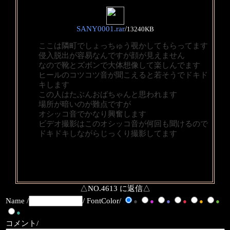
SANY0001.rar
/
13240KB
ここは隣町でしょっちゅう覗かしてもらってます
侵入脱出が容易なんですが顔が見えません
なので靴とズボンで大体想像して楽しんでます
ヒールのコツコツ音が聞こえると若そうでドキド
キします
この人はたぶんおばちゃんと思われます
場所が暗いのが難点ですが
オシッコ音でかなり興奮します
ビデオ撮影はこのオシッコ音が何回も聞けるので
ドキドキしながらじっくり撮影してます
△NO.4613 に返信△
Name /
/ FontColor/
●
●
●
●
●
●
●
コメント/