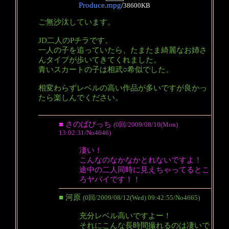
Produce.mpg
/
38600KB
ご無沙汰しています。
JD二人のPチラです。
一人の子を追っていたら、たまたま綺麗なお姉さ
んタイプが歩いてきてくれました。
青いスカートの子は相武○希似でした。
相変わらずレベルの高い作品が多いですが良かっ
たら楽しんでください。
■ さのばびっち
(0回/2009/08/10(Mon)
13:02:31/No4646)
凄い！
こんなのなかなかとれないですよ！
途中の二人同時に見えちゃってるとこ
ろヤバイです！！
■ 河原
(0回/2009/08/12(Wed) 09:42:55/No4665)
充分レベル高いですよー！
それにこんな長時間撮れるのは凄いで