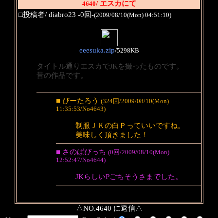
/ エスカにて
4640
□投稿者/ diabro23 -0回-
(2009/08/10(Mon) 04:51:10)
eeesuka.zip
/
5298KB
タイトル通りエスカでJKを撮ったものです。
昔の作品です。
■ ぴーたろう
(324回/2009/08/10(Mon)
11:35:53/No4643)
制服ＪＫの白Ｐっていいですね。
美味しく頂きました！
■ さのばびっち
(0回/2009/08/10(Mon)
12:52:47/No4644)
JKらしいPごちそうさまでした。
△NO.4640 に返信△