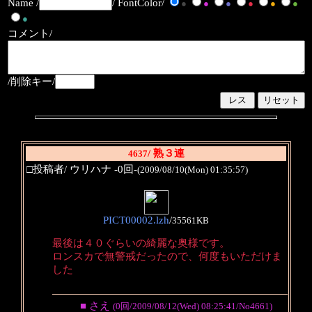
Name /
/ FontColor/
●
●
●
●
●
●
●
コメント/
/削除キー/
/ 熟３連
4637
□投稿者/ ウリハナ -0回-
(2009/08/10(Mon) 01:35:57)
PICT00002.lzh
/
35561KB
最後は４０ぐらいの綺麗な奥様です。
ロンスカで無警戒だったので、何度もいただけま
した
■ さえ
(0回/2009/08/12(Wed) 08:25:41/No4661)