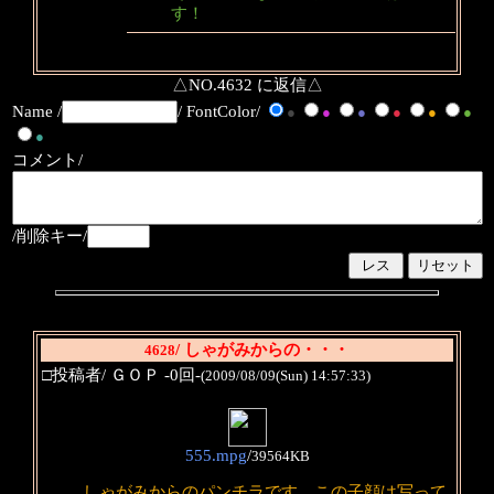
す！
△NO.4632 に返信△
Name /
/ FontColor/
●
●
●
●
●
●
●
コメント/
/削除キー/
/ しゃがみからの・・・
4628
□投稿者/ ＧＯＰ -0回-
(2009/08/09(Sun) 14:57:33)
555.mpg
/
39564KB
しゃがみからのパンチラです。この子顔は写って