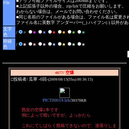
■アップ可能ファイルサイズは200MBまでです。
File
■上記拡張子以外の場合、zip/lzhで圧縮をお願いします。
わからない場合は、メールでお問い合わせください。
■同じ名前のファイルがある場合は、ファイル名は変更さ
ファイル名に英数字 アンダーバー(_) ハイフン(-) 以外
文字
/
■
■
■
■
■
■
■
色
枠線
/
■
■
■
■
■
■
■
色
/ 空爆
4677
□投稿者/ 瓜華 -0回-
(2009/08/13(Thu) 00:36:15)
PICT00019.lzh
/
39378KB
熟女の空爆2本です
例によって暗いですが、よっかたら
これにてしばらく投稿できないので、連張りしま