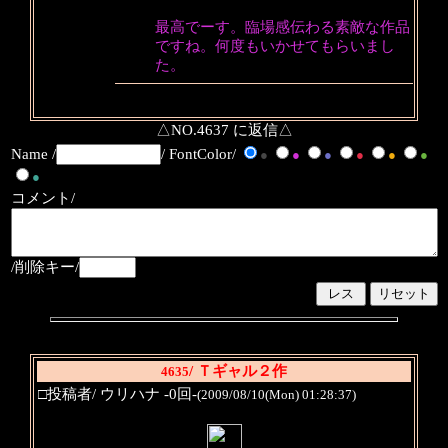
最高でーす。臨場感伝わる素敵な作品
ですね。何度もいかせてもらいまし
た。
△NO.4637 に返信△
Name /
/ FontColor/
●
●
●
●
●
●
●
コメント/
/削除キー/
/ Ｔギャル２作
4635
□投稿者/ ウリハナ -0回-
(2009/08/10(Mon) 01:28:37)