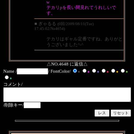
w
テカリpを長い間見れてうれしいで
す。
■ ぎゃるる
(0回/2009/08/11(Tue)
17:45:02/No4654)
テカリはギャル定番ですね、ありがと
うございました^-^
△NO.4648 に返信△
Name /
/ FontColor/
●
●
●
●
●
●
●
コメント/
/削除キー/