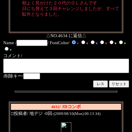
朝よく見かけた２０代のＯＬさんです
日にち替えて３回チャレンジしましたが、すべて
駄作となりました。
△NO.4634 に返信△
Name /
/ FontColor/
●
●
●
●
●
●
●
コメント/
/削除キー/
/ JDコンボ
4632
□投稿者/ 地デジ -0回-
(2009/08/10(Mon) 00:13:34)