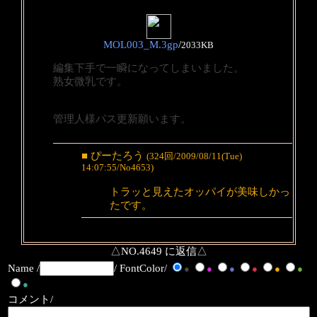
MOL003_M.3gp
/
2033KB
編集下手で一瞬になってしまいました。
熟女微乳です。
管理人様パス更新願います。
■ ぴーたろう
(324回/2009/08/11(Tue)
14:07:55/No4653)
トラッと見えたオッパイが美味しかっ
たです。
△NO.4649 に返信△
Name /
/ FontColor/
●
●
●
●
●
●
●
コメント/