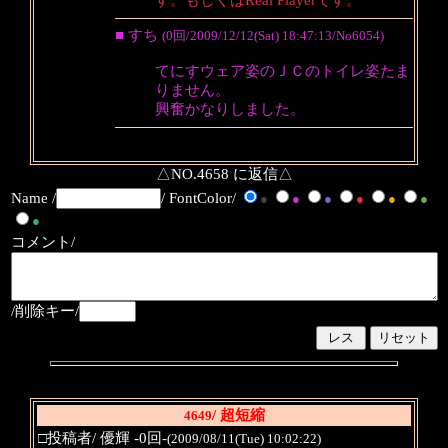
す。もしくはReal Playerです。
■ すち
(0回/2009/12/12(Sat) 18:47:13/No6054)
てにすウェア姿のＪＣのトイレ姿たま
りません。
興奮かなりしました。
△NO.4658 に返信△
Name /
/ FontColor/
●
●
●
●
●
●
●
コメント/
/削除キー/
/ 超短縮
4649
□投稿者/ 優輝 -0回-
(2009/08/11(Tue) 10:02:22)