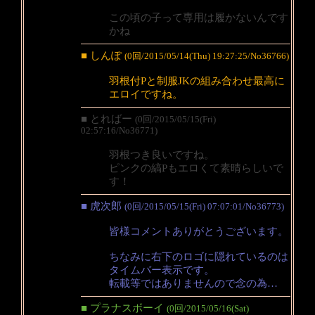
この頃の子って専用は履かないんです
かね
■ しんぽ
(0回/2015/05/14(Thu) 19:27:25/No36766)
羽根付Pと制服JKの組み合わせ最高に
エロイですね。
■ とればー
(0回/2015/05/15(Fri)
02:57:16/No36771)
羽根つき良いですね。
ピンクの縞Pもエロくて素晴らしいで
す！
■ 虎次郎
(0回/2015/05/15(Fri) 07:07:01/No36773)
皆様コメントありがとうございます。
ちなみに右下のロゴに隠れているのは
タイムバー表示です。
転載等ではありませんので念の為…
■ プラナスボーイ
(0回/2015/05/16(Sat)