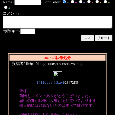
Name /
/ FontColor/
●
●
●
●
●
●
●
コメント/
/削除キー/
/ 駄作処分
36752
□投稿者/ 瓜華 -0回-
(2015/05/12(Tue) 02:51:07)
14110335-13.avi
/
28472KB
皆様
前回もコメントありがとうございました。
思いのほか駄作に反響があり驚いております。
個人的には顔鳥ないものはすべて駄作です。
今回も駄作にお付き合いください。