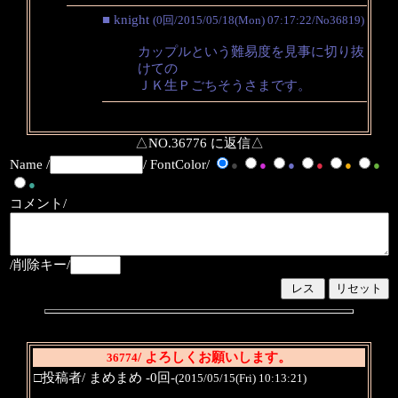
■ knight
(0回/2015/05/18(Mon) 07:17:22/No36819)
カップルという難易度を見事に切り抜
けての
ＪＫ生Ｐごちそうさまです。
△NO.36776 に返信△
Name /
/ FontColor/
●
●
●
●
●
●
●
コメント/
/削除キー/
/ よろしくお願いします。
36774
□投稿者/ まめまめ -0回-
(2015/05/15(Fri) 10:13:21)