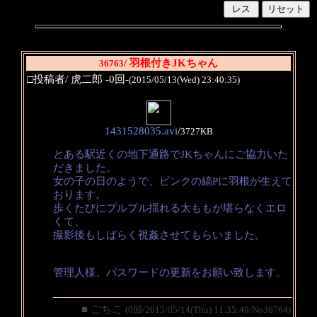
/ 羽根付きJKちゃん
36763
□投稿者/ 虎二郎 -0回-
(2015/05/13(Wed) 23:40:35)
1431528035.avi
/
3727KB
とある駅近くの地下通路でJKちゃんにご協力いた
だきました。
女の子の日のようで、ピンクの縞Pに羽根が生えて
おります。
歩くたびにプルプル揺れる太ももが堪らなくエロ
くて、
撮影後もしばらく視姦させてもらいました。
管理人様、パスワードの更新をお願い致します。
■ ごちこ
(0回/2015/05/14(Thu) 11:35:40/No36764)