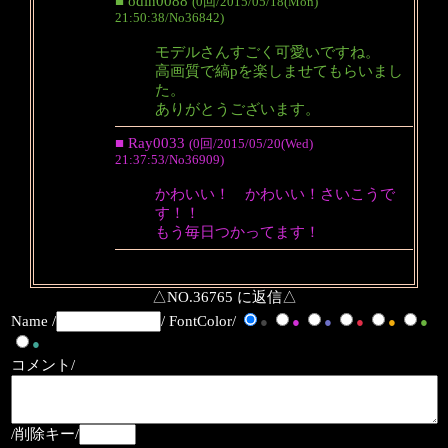
■ odin0088
(0回/2015/05/18(Mon)
21:50:38/No36842)
モデルさんすごく可愛いですね。
高画質で縞pを楽しませてもらいまし
た。
ありがとうございます。
■ Ray0033
(0回/2015/05/20(Wed)
21:37:53/No36909)
かわいい！ かわいい！さいこうで
す！！
もう毎日つかってます！
△NO.36765 に返信△
Name /
/ FontColor/
●
●
●
●
●
●
●
コメント/
/削除キー/