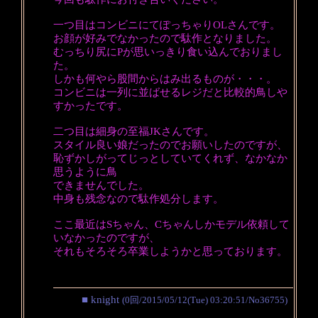
一つ目はコンビニにてぽっちゃりOLさんです。
お顔が好みでなかったので駄作となりました。
むっちり尻にPが思いっきり食い込んでおりまし
た。
しかも何やら股間からはみ出るものが・・・。
コンビニは一列に並ばせるレジだと比較的鳥しや
すかったです。
二つ目は細身の至福JKさんです。
スタイル良い娘だったのでお願いしたのですが、
恥ずかしがってじっとしていてくれず、なかなか
思うように鳥
できませんでした。
中身も残念なので駄作処分します。
ここ最近はSちゃん、Cちゃんしかモデル依頼して
いなかったのですが、
それもそろそろ卒業しようかと思っております。
■ knight
(0回/2015/05/12(Tue) 03:20:51/No36755)