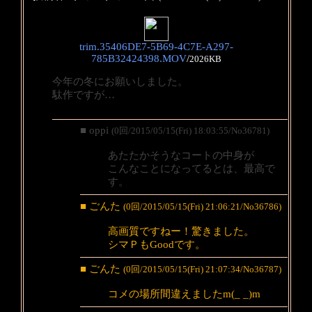
trim.35406DE7-5B69-4C7E-A297-
785B32424398.MOV
/
2026KB
今年の冬にお願いしました。
駄作ですが…
■ oppi
(0回/2015/05/15(Fri) 18:03:55/No36781)
あたたかそうなコートの中身が
こんなことになってるとは、最高で
す。
■ ごんた
(0回/2015/05/15(Fri) 21:06:21/No36786)
高画質ですねー！驚きました。
シマＰもGoodです。
■ ごんた
(0回/2015/05/15(Fri) 21:07:34/No36787)
コメの場所間違えましたm(_ _)m