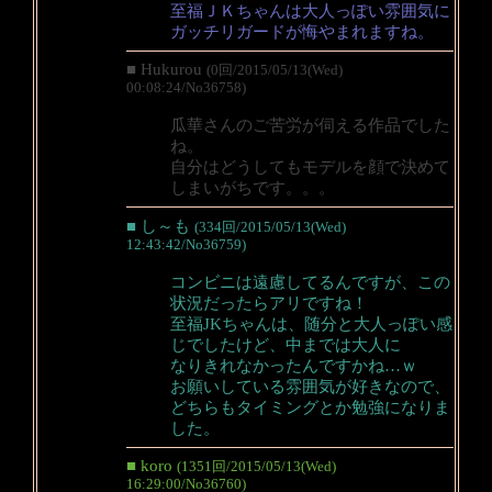
至福ＪＫちゃんは大人っぽい雰囲気に
ガッチリガードが悔やまれますね。
■ Hukurou
(0回/2015/05/13(Wed)
00:08:24/No36758)
瓜華さんのご苦労が伺える作品でした
ね。
自分はどうしてもモデルを顔で決めて
しまいがちです。。。
■ し～も
(334回/2015/05/13(Wed)
12:43:42/No36759)
コンビニは遠慮してるんですが、この
状況だったらアリですね！
至福JKちゃんは、随分と大人っぽい感
じでしたけど、中までは大人に
なりきれなかったんですかね…ｗ
お願いしている雰囲気が好きなので、
どちらもタイミングとか勉強になりま
した。
■ koro
(1351回/2015/05/13(Wed)
16:29:00/No36760)