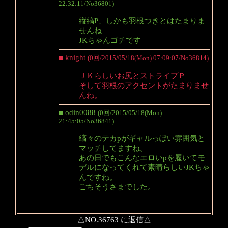
22:32:11/No36801)
縦縞P、しかも羽根つきとはたまりま
せんね
JKちゃんゴチです
■ knight
(0回/2015/05/18(Mon) 07:09:07/No36814)
ＪＫらしいお尻とストライプＰ
そして羽根のアクセントがたまりませ
んね。
■ odin0088
(0回/2015/05/18(Mon)
21:45:05/No36841)
縞々のテカpがギャルっぽい雰囲気と
マッチしてますね。
あの日でもこんなエロいpを履いてモ
デルになってくれて素晴らしいJKちゃ
んですね。
ごちそうさまでした。
△NO.36763 に返信△