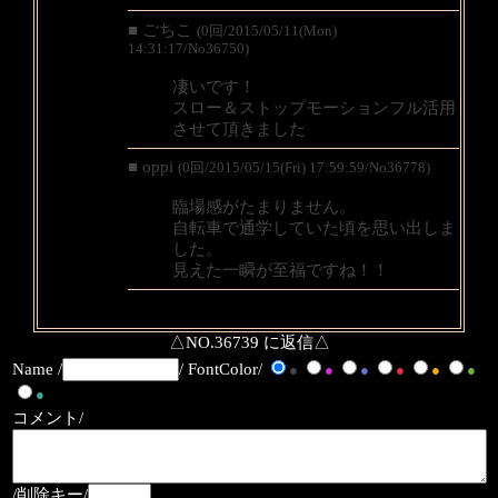
■ ごちこ
(0回/2015/05/11(Mon)
14:31:17/No36750)
凄いです！
スロー＆ストップモーションフル活用
させて頂きました
■ oppi
(0回/2015/05/15(Fri) 17:59:59/No36778)
臨場感がたまりません。
自転車で通学していた頃を思い出しま
した。
見えた一瞬が至福ですね！！
△NO.36739 に返信△
Name /
/ FontColor/
●
●
●
●
●
●
●
コメント/
/削除キー/