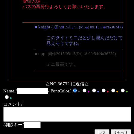
管理人様
パスの再発行よろしくお願いいたします。
■ knight
(0回/2015/05/11(Mon) 09:13:14/No36747)
このタイトミニだと少し屈んだだけで
見えそうですね。
■ oppi
(0回/2015/05/15(Fri) 18:00:54/No36779)
ミニ最高です。
△NO.36732 に返信△
Name /
/ FontColor/
●
●
●
●
●
●
●
コメント/
/削除キー/