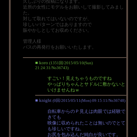
久しぶりの投稿になります。
近所の女性にモデルをお願いして撮影してみまし
た。
対して取れてはいないのですが、
珍しいパターンではありますので
賑やかしとしてお収めください。
管理人様
パスの再発行をお願いいたします。
■ koro
(1351回/2015/05/10(Sun)
21:24:31/No36743)
すごい！見えちゃうものですね
やっぱりちゃんとサドルに敷かないと
いけませんねｗ
■ knight
(0回/2015/05/11(Mon) 09:15:11/No36748)
自転車からのＰ見えは肉眼では経験で
きても
映像に収められたことは無いのでとて
も珍しいですね。
お尻を包み込んだ純白が良いです。