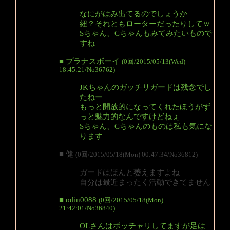
なにがはみ出てるのでしょうか
紐？それともローターだったりしてｗ
Sちゃん、Cちゃんもみてみたいもので
すね
■ プラナスボーイ
(0回/2015/05/13(Wed)
18:45:21/No36762)
JKちゃんのガッチリガードは残念でし
たねー
もっと開放的になってくれたほうがず
っと魅力的なんですけどねぇ
Sちゃん、Cちゃんのものは私も気にな
ります
■ 健
(0回/2015/05/18(Mon) 00:47:34/No36812)
ガードはほんと萎えますよね
自分は最近まったく活動できてません
■ odin0088
(0回/2015/05/18(Mon)
21:42:01/No36840)
OLさんはポッチャリしてますが足は