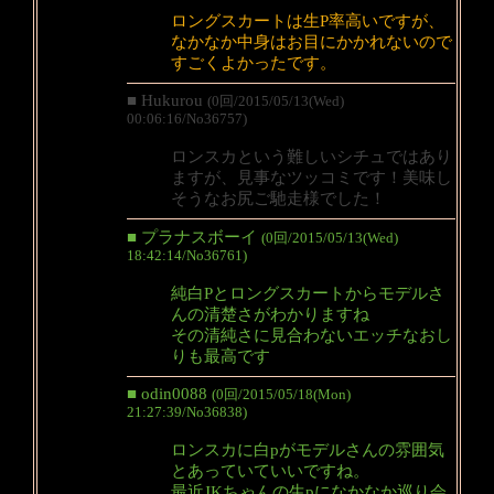
ロングスカートは生P率高いですが、
なかなか中身はお目にかかれないので
すごくよかったです。
■ Hukurou
(0回/2015/05/13(Wed)
00:06:16/No36757)
ロンスカという難しいシチュではあり
ますが、見事なツッコミです！美味し
そうなお尻ご馳走様でした！
■ プラナスボーイ
(0回/2015/05/13(Wed)
18:42:14/No36761)
純白Pとロングスカートからモデルさ
んの清楚さがわかりますね
その清純さに見合わないエッチなおし
りも最高です
■ odin0088
(0回/2015/05/18(Mon)
21:27:39/No36838)
ロンスカに白pがモデルさんの雰囲気
とあっていていいですね。
最近JKちゃんの生pになかなか巡り会