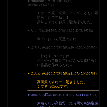
■ Hukurou
(0回/2015/05/15(Fri)
16:36:24/No36777)
モデルの質、光量、アングルともに素
晴らしいですね！！
美味しそうなお尻ご馳走様でした。
■ リア
(0回/2015/05/15(Fri) 18:35:23/No36782)
全てにおいて完璧ですね
■ ふとし
(0回/2015/05/15(Fri) 20:46:56/No36785)
これはすごいですね！
どうやって撮影すればこんな素晴らし
い作品が作れるんだｗ
■ ごんた
(0回/2015/05/15(Fri) 21:07:45/No36788)
高画質ですねー！驚きました。
シマＰもGoodです。
■ somaru
(0回/2015/05/16(Sat) 12:23:14/No36794)
素晴らしい高画質。短時間でも満足感