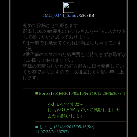
IMG_0344_S.mov
/
5808KB
初めて投稿させて戴きます。
顔出しOKの綺麗系のモデルさんを中心にスカウト
して参りたいと思っております。
Pは一瞬でも魅せてくれれば満足しちゃってます
（笑
2世代前のスマホのため画質も期待できずお恥ずか
しい限りでありますが…
皆様の素晴らしい作品群を励みに日々精進してい
く所存でありますので、以後宜しくお願い申し上
げます。
■ koro
(1351回/2015/05/15(Fri) 19:12:26/No36784)
かわいいですね～
しっかりと写っていて感動しました
またお願いします
■ し～も
(334回/2015/05/16(Sat)
14:07:25/No36797)