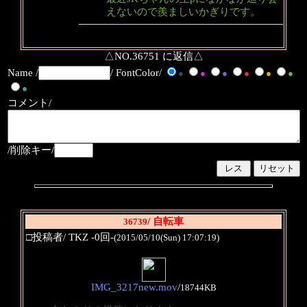
えないので羨ましいかぎりです。
△NO.36751 に返信△
Name /
/ FontColor/
●
●
●
●
●
●
●
コメント/
/削除キー/
/ 自転車
36739
□投稿者/ TKZ -0回-
(2015/05/10(Sun) 17:07:19)
IMG_3217new.mov
/
18744KB