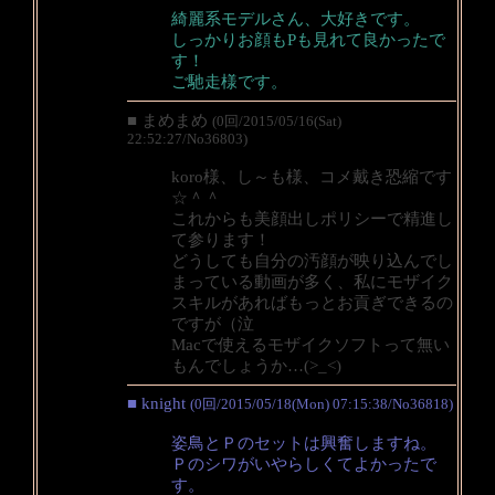
綺麗系モデルさん、大好きです。
しっかりお顔もPも見れて良かったで
す！
ご馳走様です。
■ まめまめ
(0回/2015/05/16(Sat)
22:52:27/No36803)
koro様、し～も様、コメ戴き恐縮です
☆＾＾
これからも美顔出しポリシーで精進し
て参ります！
どうしても自分の汚顔が映り込んでし
まっている動画が多く、私にモザイク
スキルがあればもっとお貢ぎできるの
ですが（泣
Macで使えるモザイクソフトって無い
もんでしょうか…(>_<)
■ knight
(0回/2015/05/18(Mon) 07:15:38/No36818)
姿鳥とＰのセットは興奮しますね。
Ｐのシワがいやらしくてよかったで
す。