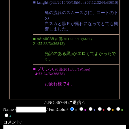
■ knight
(0回/2015/05/18(Mon) 07:12:32/No36816)
鳥の流れのスムーズさに、コートの下
の
白スカと黒Ｐが露わになってとても興
奮しました。
■ odin0088
(0回/2015/05/18(Mon)
21:55:33/No36843)
光沢のある黒pがエロくてよかったで
す。
■ プリンス
(0回/2015/05/19(Tue)
14:53:24/No36878)
お疲れ様です。
△NO.36769 に返信△
Name /
/ FontColor/
●
●
●
●
●
●
●
コメント/