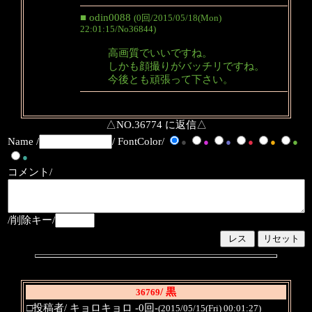
■ odin0088
(0回/2015/05/18(Mon)
22:01:15/No36844)
高画質でいいですね。
しかも顔撮りがバッチリですね。
今後とも頑張って下さい。
△NO.36774 に返信△
Name /
/ FontColor/
●
●
●
●
●
●
●
コメント/
/削除キー/
/ 黒
36769
□投稿者/ キョロキョロ -0回-
(2015/05/15(Fri) 00:01:27)