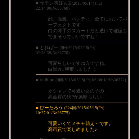
■ サテン嗜好
(0回/2015/05/14(Thu)
22:14:00/No36768)
顔、服装、パンティ、全てにおいてパ
ーフェクトです
白の薄手のスカートだと透けて確認も
できそうでいいですね！
■ とればー
(0回/2015/05/15(Fri)
02:53:39/No36770)
可愛らしいですね方ですね。
白黒Pに興奮しました！
■ redblue
(0回/2015/05/15(Fri) 06:00:18/No36772)
オシャレで可愛い女の子の
高画質の縞Pが素晴らしい！
■ ぴーたろう
(324回/2015/05/15(Fri)
10:27:01/No36775)
可愛いくてメチャ萌え～です。
高画質で楽しめました♪