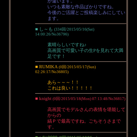
が違います。
いつも素敵な作品ばかりですね。
今後のご活躍とご投稿楽しみにしてい
ます。
■ し～も
(334回/2015/05/16(Sat)
14:00:26/No36796)
素晴らしいですね♪
高画質で可愛い子の生Pを見れて大満
足です！
■ RUMIKA
(0回/2015/05/17(Sun)
02:26:17/No36805)
あら～～～！！
これは良い！！！！！
■ knight
(0回/2015/05/18(Mon) 07:13:48/No36817)
高画質でモデルさんの表情を堪能して
からの
縞Ｐで最高ですね。ごちそうさまで
す。