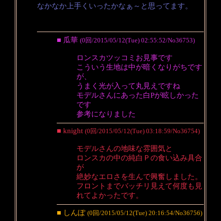
なかなか上手くいったかなぁ～と思ってます。
■ 瓜華
(0回/2015/05/12(Tue) 02:55:52/No36753)
ロンスカツッコミお見事です
こういう生地は中が暗くなりがちです
が、
うまく光が入って丸見えですね
モデルさんにあった白Pが眩しかった
です
参考になりました
■ knight
(0回/2015/05/12(Tue) 03:18:59/No36754)
モデルさんの地味な雰囲気と
ロンスカの中の純白Ｐの食い込み具合
が
絶妙なエロさを生んで興奮しました。
フロントまでバッチリ見えて何度も見
れてよかったです。
■ しんぽ
(0回/2015/05/12(Tue) 20:16:54/No36756)