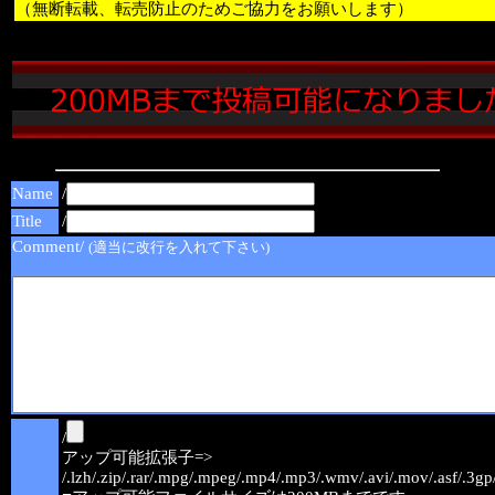
（無断転載、転売防止のためご協力をお願いします）
Name
/
Title
/
Comment/
(適当に改行を入れて下さい)
/
アップ可能拡張子=>
/.lzh/.zip/.rar/.mpg/.mpeg/.mp4/.mp3/.wmv/.avi/.mov/.asf/.3gp