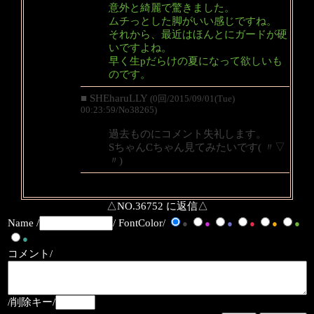
意外と綺麗で驚きました。
ムチっとした脚がいい感じですね。
それから、最近はほんとにガードが硬
いですよね。
早く生pだらけの夏になって欲しいも
のです。
■ SHEharuLLY
(0回/2015/09/01(Tue)
00:23:59/No38265)
過去ものにコメント失礼します。
SちゃんCちゃん見てみたいです( 〃▽
〃)
△NO.36752 に返信△
Name /
/ FontColor/
●
●
●
●
●
●
●
コメント/
/削除キー/