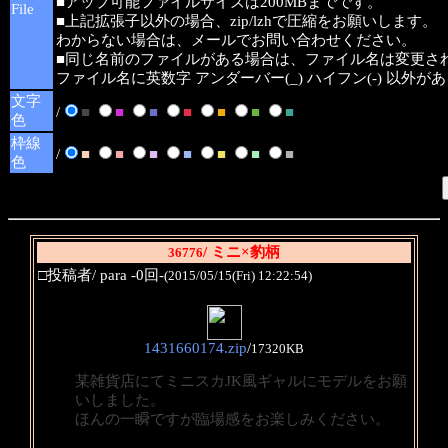
■アップ可能ファイルサイズは200MBまでです。
File
■上記拡張子以外の場合、zip/lzhで圧縮をお願いします。
わからない場合は、メールでお問い合わせください。
■同じ名前のファイルがある場合は、ファイル名は変更さ
ファイル名に英数字 アンダーバー(_) ハイフン(-) 以外
文字
/
■
■
■
■
■
■
■
色
枠線
/
■
■
■
■
■
■
■
色
/ ミニ×豹柄
36776
□投稿者/ para -0回-
(2015/05/15(Fri) 12:22:54)
1431660174.zip
/
17320KB
某雑貨店にてミニスカJK風ギャルにモデルをお願
いしました。
ほんの一瞬ですが臨場感をお楽しみください。