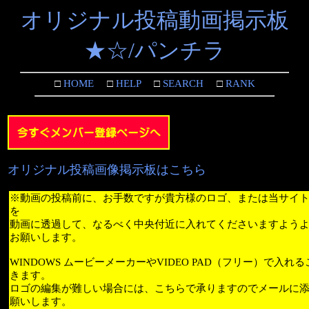
オリジナル投稿動画掲示板
★☆/パンチラ
□
HOME
□
HELP
□
SEARCH
□
RANK
オリジナル投稿画像掲示板はこちら
※動画の投稿前に、お手数ですが貴方様のロゴ、または当サイ
を
動画に透過して、なるべく中央付近に入れてくださいますよう
お願いします。
WINDOWS ムービーメーカーやVIDEO PAD（フリー）で入れ
きます。
ロゴの編集が難しい場合には、こちらで承りますのでメールに
願いします。