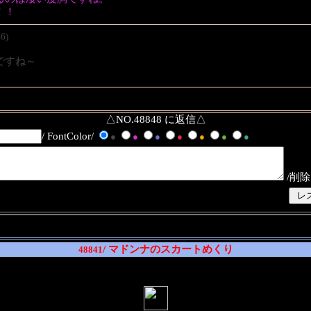
！！
6)
ですね～
△NO.48848 に返信△
/ FontColor/
●
●
●
●
●
●
●
/削除
/ マドンナのスカートめくり
48841