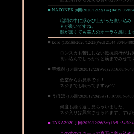
■ NAZONEX
(0回/2020/12/22(Tue) 04:39:05/No
暗闇の中に浮かび上がった食い込み
Ｐが良いですね。
顔が無くても美人のオーラを感じま
■ koro
(1351回/2020/12/23(Wed) 21:44:36/No488
ロンスカも苦にしない抵抗飛行がお
食い込んでしっかりと筋までみせて
■ 芋焼酎
(164回/2020/12/23(Wed) 23:16:08/No48
低空からお見事です！
スジまでも映ってますね^^/
■ うほほ
(135回/2020/12/26(Sat) 13:07:00/No488
何度も繰り返し見ちゃいました。
スジ入りは興奮させられます、すば
■ TAKA2020
(1回/2020/12/26(Sat) 18:51:54/No4
この丈のスカートの真下に突っ込め