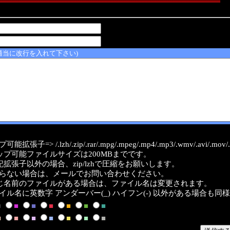
適当に改行を入れて下さい)
能拡張子=> /.lzh/.zip/.rar/.mpg/.mpeg/.mp4/.mp3/.wmv/.avi/.mov/.a
ップ可能ファイルサイズは200MBまでです。
記拡張子以外の場合、zip/lzhで圧縮をお願いします。
らない場合は、メールでお問い合わせください。
じ名前のファイルがある場合は、ファイル名は変更されます。
イル名に英数字 アンダーバー(_) ハイフン(-) 以外がある場合も同
■
■
■
■
■
■
■
■
■
■
■
■
■
■