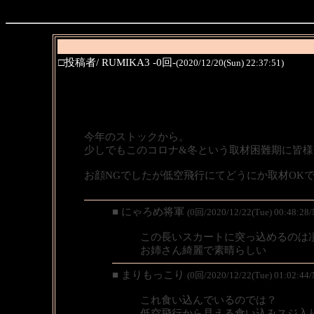
□投稿者/ RUMIKA3 -0回-
(2020/12/20(Sun) 22:37:51)
今年のストックから。
少しでもこのコロナ&冬という取材困難期に皆様
お顔NGでしたが低空飛行にてどうにか取材OK
■ にゃろめ将軍
(0回/2020/12/22(Tue) 00:48:28
この長いスカートに突っ込めるのは
お姉さん綺麗で素晴らしい
■ まりもっこり
(0回/2020/12/22(Tue) 01:02:44
これ食い込んでいるのでは？
低空飛行から見える食い込みスジ入