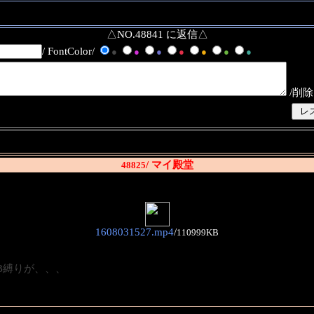
△NO.48841 に返信△
/ FontColor/
●
●
●
●
●
●
●
/削除
/ マイ殿堂
48825
1608031527.mp4
/
110999KB
B縛りが、、、