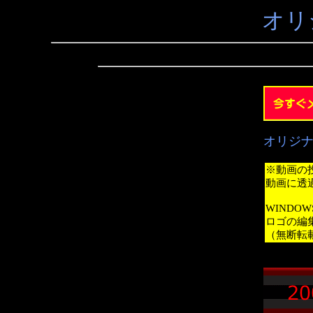
オリ
オリジ
※動画の
動画に透
WINDO
ロゴの編
（無断転