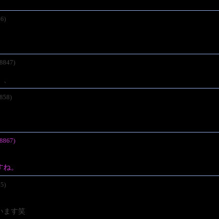
6)
8847)
、、
858)
8867)
すね。
5)
います笑