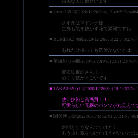
綺麗な人に似合います
■ koro
(1351回/2020/12/20(Sun) 13:49:59/No4884
さすがはマドンナ様
生身も気を抜かず花で満開ですね
■ RUMIKA3
(0回/2020/12/20(Sun) 22:34:02/No4
あれだけ捲っても気付かないとは、
■ 芋焼酎
(164回/2020/12/23(Wed) 23:21:23/No48
流石鉄仮面さん！
めくり技がすごいです！
■ TAKA2020
(1回/2020/12/26(Sat) 18:54:57/No4
凄い技術と高画質！！
可愛らしい花柄のパンツが丸見えで
■ 闇天使
(0回/2022/01/03(Mon) 01:27:31/No4954
足開きすぎなんですけど！
もう少し気をつけたほうがいいと思