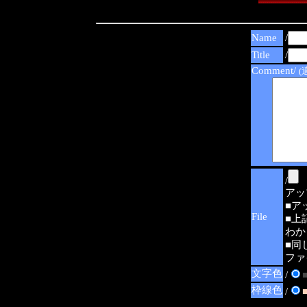
Name
/
Title
/
Comment/
(
/
アップ可
■ア
File
■上
わか
■同
ファ
文字色
/
枠線色
/