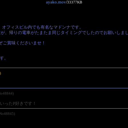
ayako.mov
/
33377KB
、オフィスビル内でも有名なマドンナです。
すが、帰りの電車がたまたま同じタイミングでしたのでお願いしま
ぞご賞味くださいませ！
ます。
)
No48844)
いったP好きです！
/No48845)