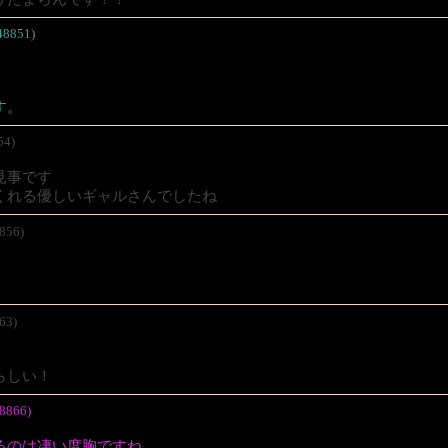
48851)
す。
54)
見事です
くれる優しいギャルさんでしたね
856)
63)
らしい！
8866)
るのは凄い度胸ですね。