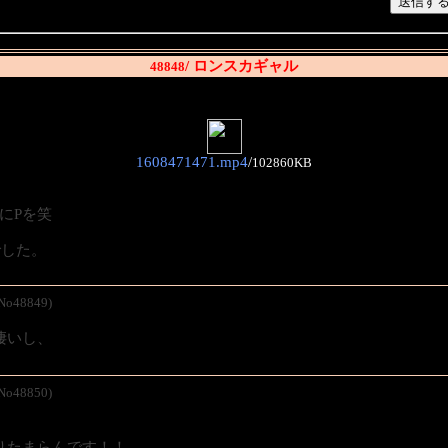
/ ロンスカギャル
48848
1608471471.mp4
/
102860KB
にPを笑
でした。
/No48849)
凄いし、
/No48850)
りたまらんです！！