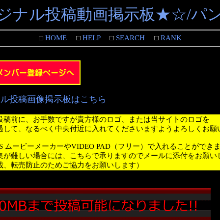
ジナル投稿動画掲示板★☆/パ
□
HOME
□
HELP
□
SEARCH
□
RANK
ナル投稿画像掲示板はこちら
投稿前に、お手数ですが貴方様のロゴ、または当サイトのロゴを
過して、なるべく中央付近に入れてくださいますようよろしくお願
WS ムービーメーカーやVIDEO PAD（フリー）で入れることができ
集が難しい場合には、こちらで承りますのでメールに添付をお願い
載、転売防止のためご協力をお願いします）