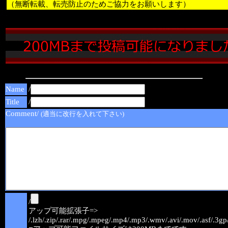
（無断転載、転売防止のためご協力をお願いします）
Name
/
Title
/
Comment/
(適当に改行を入れて下さい)
/
アップ可能拡張子=>
/.lzh/.zip/.rar/.mpg/.mpeg/.mp4/.mp3/.wmv/.avi/.mov/.asf/.3gp