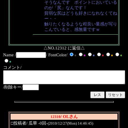
そうなんです ポイントにおいている
のが「尻」なんです！
貧弱な尻はどうも好きになれなくてね
ー・・
触りたくなるような程良い量感が写り
こんでいると、感無量ですｗ
△NO.12312 に返信△
Name /
/ FontColor/
●
●
●
●
●
●
●
コメント/
/削除キー/
/ OLさん
12310
□投稿者/ 瓜華 -0回-
(2010/12/27(Mon) 14:46:45)