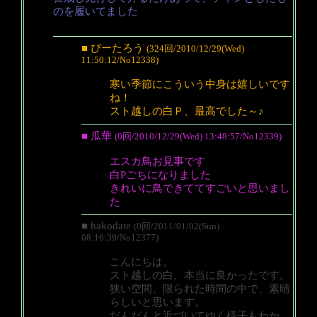
のを履いてました
■ ぴーたろう
(324回/2010/12/29(Wed)
11:50:12/No12338)
寒い季節にこういう中身は嬉しいです
ね！
スト越しの白Ｐ、最高でした～♪
■ 瓜華
(0回/2010/12/29(Wed) 13:48:57/No12339)
エスカ鳥お見事です
白Pごちになりました
きれいに鳥できててすごいと思いまし
た
■ hakodate
(0回/2011/01/02(Sun)
08:16:39/No12377)
こんにちは。
スト越しの白、本当に良かったです。
狭い空間、限られた時間の中で、素晴
らしいと思います。
だんだんと近づいてゆく様子もわか