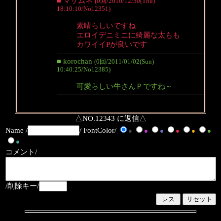
■ マサムネ
(0回/2010/12/30(Thu)
18:10:10/No12351)
素晴らしいですね
エロイデニミニに綺麗な太もも
カワイイPが良いです
■ korochan
(0回/2011/01/02(Sun)
10:40:25/No12385)
可愛らしい牛さんＰですね～
△NO.12343 に返信△
Name /
/ FontColor/
●
●
●
●
●
●
●
コメント/
/削除キー/