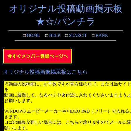
オリジナル投稿動画掲示板
★☆/パンチラ
□
HOME
□
HELP
□
SEARCH
□
RANK
オリジナル投稿画像掲示板はこちら
※動画の投稿前に、お手数ですが貴方様のロゴ、または当サイ
を
動画に透過して、なるべく中央付近に入れてくださいますよう
お願いします。
WINDOWS ムービーメーカーやVIDEO PAD（フリー）で入れ
きます。
ロゴの編集が難しい場合には、こちらで承りますのでメールに
願いします。