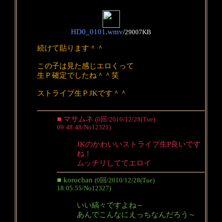
HD0_0101.wmv
/
29007KB
続けて貼ります＾＾
この子は見た感じエロくって
生Ｐ確定でしたね＾＾笑
ストライプ生ＰJKです＾＾
■ マサムネ
(0回/2010/12/28(Tue)
09:48:48/No12321)
JKのかわいいストライプ生P良いです
ね！
ムッチリしててエロイ
■ korochan
(0回/2010/12/28(Tue)
18:05:55/No12327)
いい縞々ですよね～
あんでこんなにえっちなんだろう～