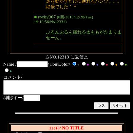
足を動かすたびに捩れるパンツ。。。
絶景でした＾＾
■ rocky007
(0回/2010/12/28(Tue)
19:19:56/No12331)
ぷるんぷるん揺れる太ももがたまりま
せーん。
△NO.12319 に返信△
Name /
/ FontColor/
●
●
●
●
●
●
●
コメント/
/削除キー/
/ NO TITLE
12318