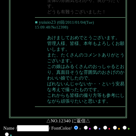
全体の雰囲気もわかり、良かったで
す。
どうも有難うございました！
■ yuiuio23
(0回/2011/01/04(Tue)
15:09:48/No12398)
あけましておめでとうございます。
管理人様、皆様、本年もよろしくお願
いします。
また、たくさんのコメントありがとう
ございます。
この娘はみるくさんのおっしゃるとお
り、真面目そうな雰囲気のおさげのか
わいい娘でしたので、
ばれないんじゃないか・・という安易
な考えで撮ったものです。
これからも皆様の撮り方等も参考にし
ながら頑張りたいと思います。
△NO.12340 に返信△
Name /
/ FontColor/
●
●
●
●
●
●
●