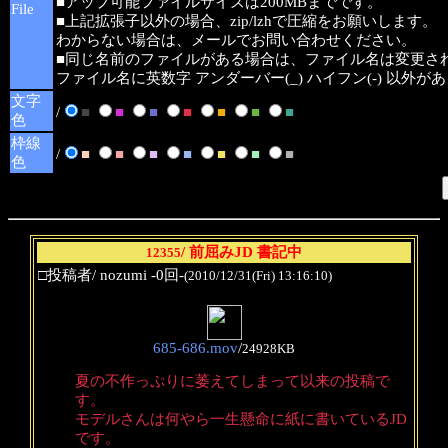
■アップ可能ファイルサイズは200MBまでです。
File
■上記拡張子以外の場合、zip/lzhで圧縮をお願いします。
わからない場合は、メールでお問い合わせください。
■同じ名前のファイルがある場合は、ファイル名は変更さ
ファイル名に英数字 アンダーバー(_) ハイフン(-) 以外
文字
/
■
■
■
■
■
■
■
色
枠線
/
■
■
■
■
■
■
■
色
/ 前屈みJD 書記中
12355
□投稿者/ nozumi -0回-
(2010/12/31(Fri) 13:16:10)
685-686.mov
/
24928KB
夏の不作っぷりに萎えてしまって以来の投稿で
す。
モデルさんは何やら一生懸命に紙に書いているJD
です。