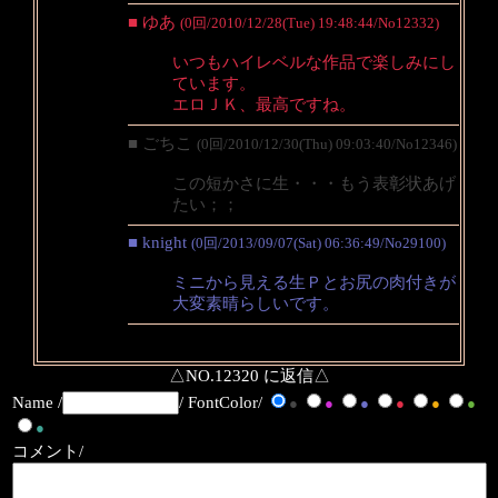
■ ゆあ
(0回/2010/12/28(Tue) 19:48:44/No12332)
いつもハイレベルな作品で楽しみにし
ています。
エロＪＫ、最高ですね。
■ ごちこ
(0回/2010/12/30(Thu) 09:03:40/No12346)
この短かさに生・・・もう表彰状あげ
たい；；
■ knight
(0回/2013/09/07(Sat) 06:36:49/No29100)
ミニから見える生Ｐとお尻の肉付きが
大変素晴らしいです。
△NO.12320 に返信△
Name /
/ FontColor/
●
●
●
●
●
●
●
コメント/