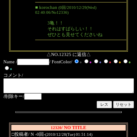
■ korochan
(0回/2010/12/29(Wed)
02:40:06/No12336)
3亀！！
それはすばらしい！！
ぜひとも見せてくださいね
△NO.12325 に返信△
Name /
/ FontColor/
●
●
●
●
●
●
●
コメント/
/削除キー/
/ NO TITLE
12320
□投稿者/ N -0回-
(2010/12/28(Tue) 01:51:14)