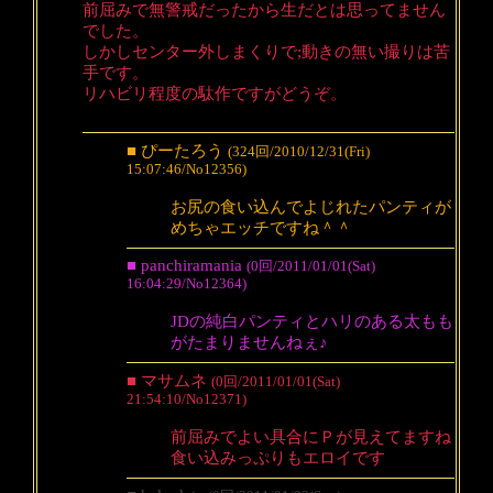
前屈みで無警戒だったから生だとは思ってません
でした。
しかしセンター外しまくりで;動きの無い撮りは苦
手です。
リハビリ程度の駄作ですがどうぞ。
■ ぴーたろう
(324回/2010/12/31(Fri)
15:07:46/No12356)
お尻の食い込んでよじれたパンティが
めちゃエッチですね＾＾
■ panchiramania
(0回/2011/01/01(Sat)
16:04:29/No12364)
JDの純白パンティとハリのある太もも
がたまりませんねぇ♪
■ マサムネ
(0回/2011/01/01(Sat)
21:54:10/No12371)
前屈みでよい具合にＰが見えてますね
食い込みっぷりもエロイです