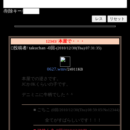
/削除キー/
/ 本屋で・・・
12343
□投稿者/ takuchan -0回-
(2010/12/30(Thu) 07:31:35)
0627.wmv
/
24911KB
本屋での逆さです。
JCかJKくらいの子です。
デニミニに牛柄でした＾＾
■ ごちこ
(0回/2010/12/30(Thu) 08:59:05/No12344)
全てがすばらしいです！！！