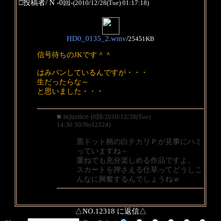
□投稿者/ N -0回-
(2010/12/28(Tue) 01:17:18)
HD0_0135_2.wmv
/
25451KB
信号待ちのJKです＾＾
はみパンしているんですが・・・
生だったらな～
と思いました・・・
■ injustice
(0回/2010/12/28(Tue)
14:30:50/No12324)
黒ドット柄の白テカリＰが見事にハミ
っていますね～
重ねでも充分楽しめる作品ですよ。
スカートを押さえる仕草ってどうしこ
んなに興奮するんでしょうねｗ
△NO.12318 に返信△