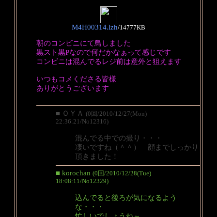
M4H00314.lzh
/
14777KB
朝のコンビニにて鳥しました
黒スト黒Pなので何だかなぁって感じです
コンビニは混んでるレジ前は意外と狙えます
いつもコメくださる皆様
ありがとうございます
■ ＯＹＡ
(0回/2010/12/27(Mon)
22:36:21/No12316)
混んでる中での撮り・・・
凄いですね（＾＾） 顔までしっかり
頂きました！
■ korochan
(0回/2010/12/28(Tue)
18:08:11/No12329)
込んでると後ろが気になるよう
な・・・
忙しいでしょうね～