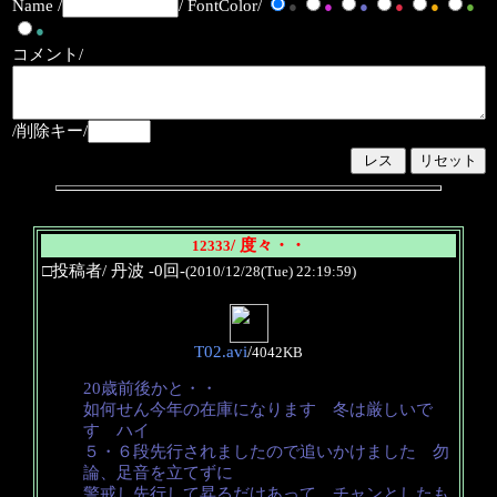
Name /
/ FontColor/
●
●
●
●
●
●
●
コメント/
/削除キー/
/ 度々・・
12333
□投稿者/ 丹波 -0回-
(2010/12/28(Tue) 22:19:59)
T02.avi
/
4042KB
20歳前後かと・・
如何せん今年の在庫になります 冬は厳しいで
す ハイ
５・６段先行されましたので追いかけました 勿
論、足音を立てずに
警戒し先行して昇るだけあって、チャンとしたも