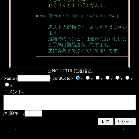
せくせくと出て行くなんて。
■ tst
(0回/2010/12/30(Thu) 12:47:12/No12348)
黒スト大好物です。ありがとうござい
ます。
混雑時のコンビニは確かにおいしいけ
ど手鳥は難易度高いですよね。
更に姿鳥までされていて凄いです。
△NO.12310 に返信△
Name /
/ FontColor/
●
●
●
●
●
●
●
コメント/
/削除キー/