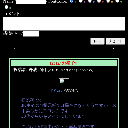
Name /
/ FontColor/
●
●
●
●
●
●
●
コメント/
/削除キー/
/ お初です
12312
□投稿者/ 丹波 -0回-
(2010/12/27(Mon) 16:27:35)
T01.avi
/
3532KB
初投稿です
JK主流の当掲示板では異色になりそうですが、お
手柔らかにヨロシクです
20代ぐらいをメインにしています
これは20代前半かな・・重ね履きです