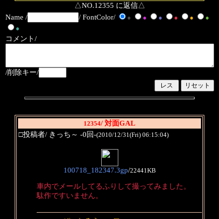
△NO.12355 に返信△
Name /
/ FontColor/
●
●
●
●
●
●
●
コメント/
/削除キー/
/ 対面GAL
12354
□投稿者/ きっち～ -0回-
(2010/12/31(Fri) 06:15:04)
100718_182347.3gp
/
22441KB
車内でメールしてるふりして撮ってみました。
駄作ですいません。