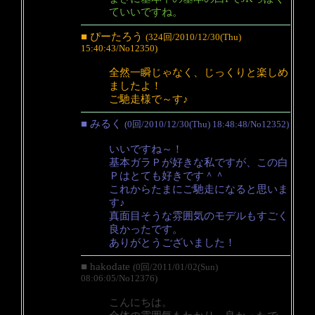
ていいですね。
■ ぴーたろう
(324回/2010/12/30(Thu)
15:40:43/No12350)
全然一瞬じゃなく、じっくりと楽しめ
ましたよ！
ご馳走様で～す♪
■ みるく
(0回/2010/12/30(Thu) 18:48:48/No12352)
いいですね～！
基本ガラＰが好きな私ですが、この白
Ｐはとても好きです＾＾
これからたまにご馳走になると思いま
す♪
真面目そうな雰囲気のモデルもすごく
良かったです。
ありがとうございました！
■ hakodate
(0回/2011/01/02(Sun)
08:06:05/No12376)
こんにちは。