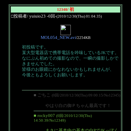
/ 初
12340
□投稿者/ yuiuio23 -0回-
(2010/12/30(Thu) 01:04:35)
MOL054_NEW.avi
/
2254KB
初投稿です。
某大型電器店で携帯電話を吟味しているJKです。
なにぶん初めての撮影なので、一瞬の撮影しかで
きませんでした。
皆様のお眼鏡にかなわないかもしれませんが、
今後ともよろしくお願いします。
■ ごちこ
(0回/2010/12/30(Thu) 09:00:15/No12345)
やはり白の御Ｐちゃん最高です！
■ rocky007
(0回/2010/12/30(Thu)
14:50:39/No12349)
まさに基本中の基本の白PでJKっぽく