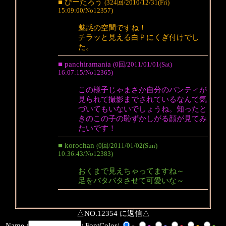
■ ぴーたろう
(324回/2010/12/31(Fri)
15:09:00/No12357)
魅惑の空間ですね！
チラッと見える白Ｐにくぎ付けでし
た。
■ panchiramania
(0回/2011/01/01(Sat)
16:07:15/No12365)
この様子じゃまさか自分のパンティが
見られて撮影までされているなんて気
づいてもいないでしょうね。知ったと
きのこの子の恥ずかしがる顔が見てみ
たいです！
■ korochan
(0回/2011/01/02(Sun)
10:36:43/No12383)
おくまで見えちゃってますね～
足をバタバタさせて可愛いな～
△NO.12354 に返信△
Name /
/ FontColor/
●
●
●
●
●
●