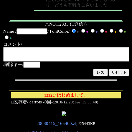
り、どうも有難うございました。
△NO.12333 に返信△
Name /
/ FontColor/
●
●
●
●
●
●
●
コメント/
/削除キー/
/ はじめまして。
12325
□投稿者/ carrots -0回-
(2010/12/28(Tue) 15:53:48)
20080415_165400.zip
/
25443KB