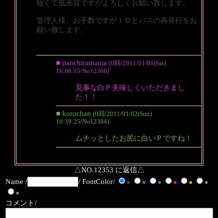
短くて低画質ですがよろしくお願い致します。
管理人様、お手数ですがＩＤとパスの再発行をお
願い致します。
■ panchiramania
(0回/2011/01/01(Sat)
16:08:15/No12366)
見事な白Ｐ美味しくいただきまし
た！！
■ korochan
(0回/2011/01/02(Sun)
10:39:25/No12384)
ムチッとしたお尻に白いＰですね！
△NO.12353 に返信△
Name /
/ FontColor/
●
●
●
●
●
●
●
コメント/