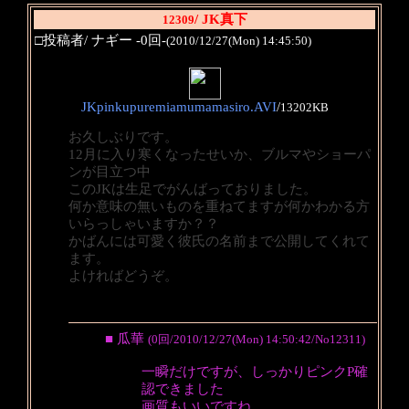
/ JK真下
12309
□投稿者/ ナギー -0回-
(2010/12/27(Mon) 14:45:50)
JKpinkupuremiamumamasiro.AVI
/
13202KB
お久しぶりです。
12月に入り寒くなったせいか、ブルマやショーパ
ンが目立つ中
このJKは生足でがんばっておりました。
何か意味の無いものを重ねてますが何かわかる方
いらっしゃいますか？？
かばんには可愛く彼氏の名前まで公開してくれて
ます。
よければどうぞ。
■ 瓜華
(0回/2010/12/27(Mon) 14:50:42/No12311)
一瞬だけですが、しっかりピンクP確
認できました
画質もいいですね