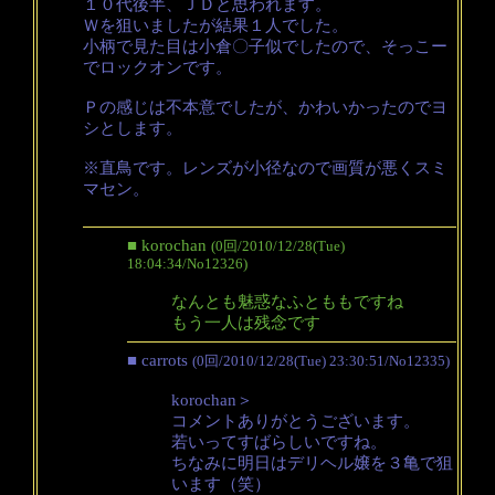
１０代後半、ＪＤと思われます。
Ｗを狙いましたが結果１人でした。
小柄で見た目は小倉〇子似でしたので、そっこー
でロックオンです。
Ｐの感じは不本意でしたが、かわいかったのでヨ
シとします。
※直鳥です。レンズが小径なので画質が悪くスミ
マセン。
■ korochan
(0回/2010/12/28(Tue)
18:04:34/No12326)
なんとも魅惑なふとももですね
もう一人は残念です
■ carrots
(0回/2010/12/28(Tue) 23:30:51/No12335)
korochan＞
コメントありがとうございます。
若いってすばらしいですね。
ちなみに明日はデリヘル嬢を３亀で狙
います（笑）