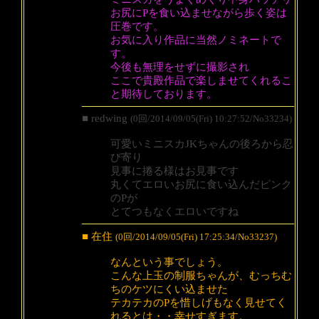
お尻にPを食い込ませながら歩く姿は
圧巻です。
お気に入り作品に当然ノミネートで
す。
今後も無理をせずに撮影され
ここで貴殿作品で楽しませてくれるこ
と期待しております。
■ redwing
(0回/2014/09/05(Fri) 10:27:52/No33234)
可愛いミニスカJKちゃんの後ろから忍
び寄り
見事に捲る様はお見事です
丸くてエロいお尻に食い込んだピンク
のPが
とてつもなくエロいですね
■ 在住
(0回/2014/09/05(Fri) 17:25:34/No33237)
なんという事でしょう。
こんな上玉の制服ちゃんが、むっちむ
ちのケツにくい込ませた
テカテカのPを惜しげもなく見せてく
れるとは・・幸せすぎます。