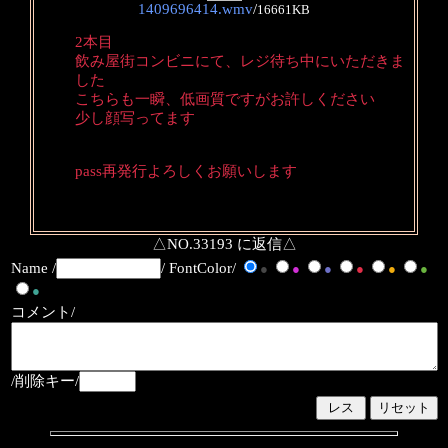
1409696414.wmv
/
16661KB
2本目
飲み屋街コンビニにて、レジ待ち中にいただきま
した
こちらも一瞬、低画質ですがお許しください
少し顔写ってます
pass再発行よろしくお願いします
△NO.33193 に返信△
Name /
/ FontColor/
●
●
●
●
●
●
●
コメント/
/削除キー/