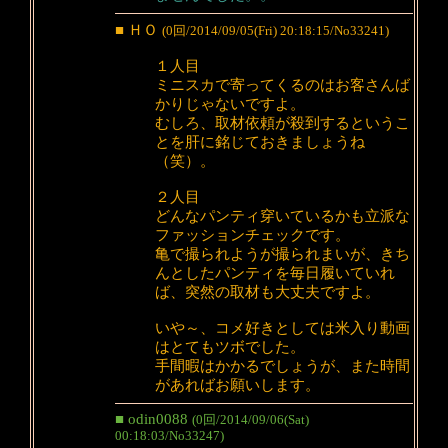
■ ＨＯ
(0回/2014/09/05(Fri) 20:18:15/No33241)
１人目
ミニスカで寄ってくるのはお客さんば
かりじゃないですよ。
むしろ、取材依頼が殺到するというこ
とを肝に銘じておきましょうね
（笑）。
２人目
どんなパンティ穿いているかも立派な
ファッションチェックです。
亀で撮られようが撮られまいが、きち
んとしたパンティを毎日履いていれ
ば、突然の取材も大丈夫ですよ。
いや～、コメ好きとしては米入り動画
はとてもツボでした。
手間暇はかかるでしょうが、また時間
があればお願いします。
■ odin0088
(0回/2014/09/06(Sat)
00:18:03/No33247)