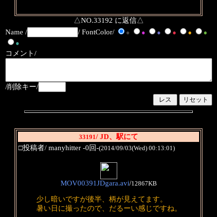
△NO.33192 に返信△
Name /
/ FontColor/
●
●
●
●
●
●
●
コメント/
/削除キー/
/ JD、駅にて
33191
□投稿者/ manyhitter -0回-
(2014/09/03(Wed) 00:13:01)
MOV00391JDgara.avi
/
12867KB
少し暗いですが後半、柄が見えてます。
暑い日に撮ったので、だるーい感じですね。