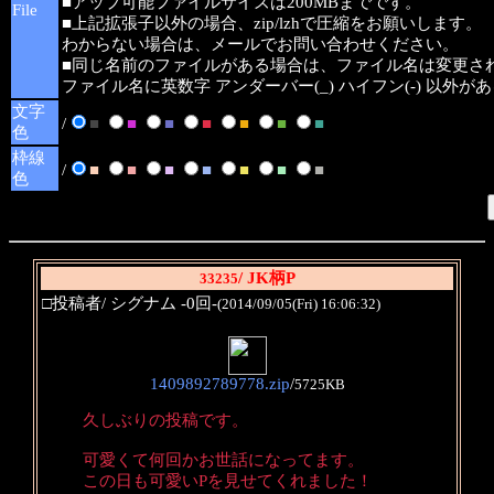
■アップ可能ファイルサイズは200MBまでです。
File
■上記拡張子以外の場合、zip/lzhで圧縮をお願いします。
わからない場合は、メールでお問い合わせください。
■同じ名前のファイルがある場合は、ファイル名は変更さ
ファイル名に英数字 アンダーバー(_) ハイフン(-) 以外
文字
/
■
■
■
■
■
■
■
色
枠線
/
■
■
■
■
■
■
■
色
/ JK柄P
33235
□投稿者/ シグナム -0回-
(2014/09/05(Fri) 16:06:32)
1409892789778.zip
/
5725KB
久しぶりの投稿です。
可愛くて何回かお世話になってます。
この日も可愛いPを見せてくれました！