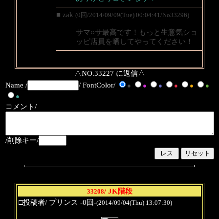
■ zak
(0回/2014/09/09(Tue) 00:04:41/No33296)
サマ○サ最高です！もっと生意気ショ
ッピ店員を晒してやってください！
△NO.33227 に返信△
Name /
/ FontColor/
●
●
●
●
●
●
●
コメント/
/削除キー/
/ JK階段
33208
□投稿者/ プリンス -0回-
(2014/09/04(Thu) 13:07:30)