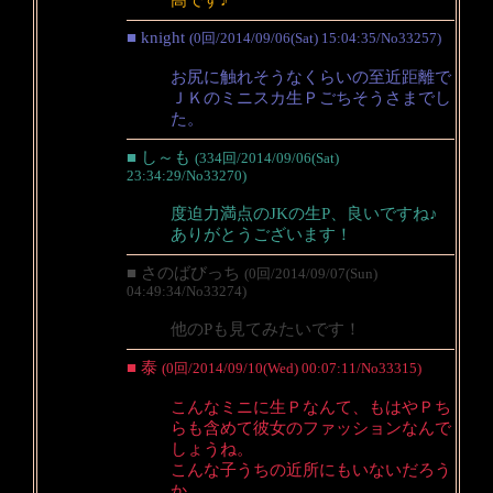
高です♪
■ knight
(0回/2014/09/06(Sat) 15:04:35/No33257)
お尻に触れそうなくらいの至近距離で
ＪＫのミニスカ生Ｐごちそうさまでし
た。
■ し～も
(334回/2014/09/06(Sat)
23:34:29/No33270)
度迫力満点のJKの生P、良いですね♪
ありがとうございます！
■ さのばびっち
(0回/2014/09/07(Sun)
04:49:34/No33274)
他のPも見てみたいです！
■ 泰
(0回/2014/09/10(Wed) 00:07:11/No33315)
こんなミニに生Ｐなんて、もはやＰち
らも含めて彼女のファッションなんで
しょうね。
こんな子うちの近所にもいないだろう
か。