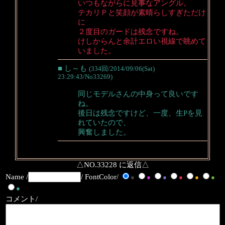
いつもながらに見事なアングル。
テカリＰと笑顔が素晴らしすぎただけ
に
２度目のガードは残念ですね。
けしからんと余計エロい視線で眺めて
いました。
■ し～も
(334回/2014/09/06(Sat)
23:29:43/No33269)
同じモデルさんの中身って良いです
ね。
後日は残念ですけど、一度、生Pを見
れていたので、
興奮しました。
△NO.33228 に返信△
Name /
/ FontColor/
●
●
●
●
●
●
●
コメント/