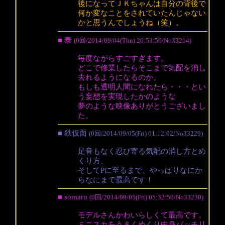
後になってＪＫちゃんは自分の背後で
何か変なことをされていたんじゃない
かと思うんでしょうね（笑）。
■ 泰
(0回/2014/09/04(Thu) 20:53:56/No33214)
毎度ながらすごすぎます。
どこで修業したらそこまで気配を消し
去れるようになるのか。
もしも透明人間になれたら・・・とい
う妄想を実現したかのような
夢のような映像ありがとうございまし
た。
■ 鉄仮面
(0回/2014/09/05(Fri) 01:12:02/No33229)
足音もなく忍び寄る気配の消し方とめ
くり方、
そしてPに至るまで、やっぱりなにか
らなにまで最高です！
■ somaru
(0回/2014/09/05(Fri) 05:32:50/No33230)
モデルさんかわいらしくて最高です。
ミニスカをうまくめくり中身バッチリ