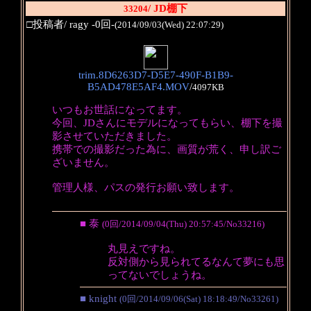
/ JD棚下
33204
□投稿者/ ragy -0回-
(2014/09/03(Wed) 22:07:29)
trim.8D6263D7-D5E7-490F-B1B9-
B5AD478E5AF4.MOV
/
4097KB
いつもお世話になってます。
今回、JDさんにモデルになってもらい、棚下を撮
影させていただきました。
携帯での撮影だった為に、画質が荒く、申し訳ご
ざいません。
管理人様、パスの発行お願い致します。
■ 泰
(0回/2014/09/04(Thu) 20:57:45/No33216)
丸見えですね。
反対側から見られてるなんて夢にも思
ってないでしょうね。
■ knight
(0回/2014/09/06(Sat) 18:18:49/No33261)