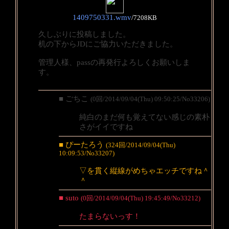
1409750331.wmv
/
7208KB
久しぶりに投稿しました。
机の下からJDにご協力いただきました。
管理人様、passの再発行よろしくお願いしま
す。
■ ごちこ
(0回/2014/09/04(Thu) 09:50:25/No33206)
純白のまだ何も覚えてない感じの素朴
さがイイですね
■ ぴーたろう
(324回/2014/09/04(Thu)
10:09:53/No33207)
▽を貫く縦線がめちゃエッチですね＾
＾
■ suto
(0回/2014/09/04(Thu) 19:45:49/No33212)
たまらないっす！