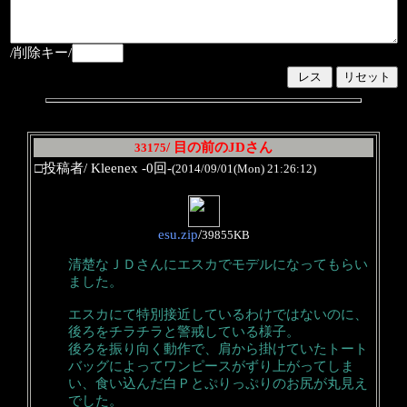
/削除キー/
/ 目の前のJDさん
33175
□投稿者/ Kleenex -0回-
(2014/09/01(Mon) 21:26:12)
esu.zip
/
39855KB
清楚なＪＤさんにエスカでモデルになってもらい
ました。
エスカにて特別接近しているわけではないのに、
後ろをチラチラと警戒している様子。
後ろを振り向く動作で、肩から掛けていたトート
バッグによってワンピースがずり上がってしま
い、食い込んだ白Ｐとぷりっぷりのお尻が丸見え
でした。