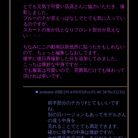
とても元気で可愛い店員さんに協力いただき、撮
影しました。
ブルーのＰが見えっぱなしでとても気に入ってい
るのですが、
スカートの形が仇となりフロント部分が見えな
い・・・
ちなみにこの動画以前他所に貼ったかもしれない
ので、ちょっと編集しなおしてます。
後半に後日再撮影した分を追加してみました。
こっちは微妙な中身ですが・・・
でも服装は可愛いので、雰囲気だけでも味わって
頂ければ幸いです。
■ somaru
(0回/2014/09/05(Fri) 05:40:58/No33232)
前半部分のテカリPとてもいいです
ね。
別の日バージョンもあってモデルさん
の違う中身を
見れることでとても満足できます。
確かに後半の中身は微妙ですが。
十分満足作品です。ありがとうござい