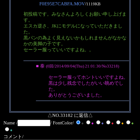
F0E95E7CABFA.MOV
/
1119KB
初投稿です。みなさんよろしくお願い申し上げま
す。
エスカ逆さ、JKにモデルになっていただきまし
た。
黒パンの為よく見えないかもしれませんがなかな
かの美脚の子です。
セーラー服っていいですよね。。
■ 泰
(0回/2014/09/04(Thu) 21:01:30/No33218)
セーラー服ってホントいいですよね。
黒は少し残念でしたがいい眺めでし
た。
ありがとうございました。
△NO.33182 に返信△
Name /
/ FontColor/
●
●
●
●
●
●
●
コメント/