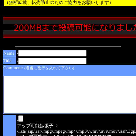
（無断転載、転売防止のためご協力をお願いします）
Name
/
Title
/
Comment/
(適当に改行を入れて下さい)
/
アップ可能拡張子=>
/.lzh/.zip/.rar/.mpg/.mpeg/.mp4/.mp3/.wmv/.avi/.mov/.asf/.3gp