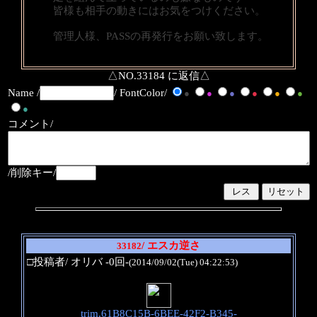
皆様も相手の動きにはお気をつけください。
管理人様、PASSの再発行をお願い致します。
△NO.33184 に返信△
Name /
/ FontColor/
●
●
●
●
●
●
●
コメント/
/削除キー/
/ エスカ逆さ
33182
□投稿者/ オリバ -0回-
(2014/09/02(Tue) 04:22:53)
trim.61B8C15B-6BEE-42F2-B345-