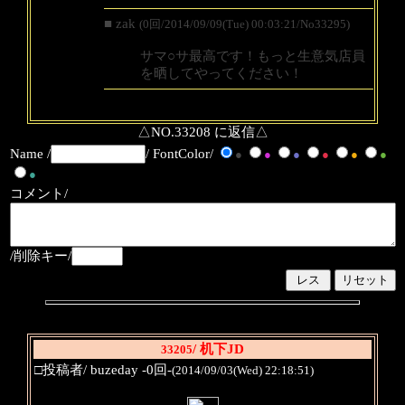
■ zak
(0回/2014/09/09(Tue) 00:03:21/No33295)
サマ○サ最高です！もっと生意気店員
を晒してやってください！
△NO.33208 に返信△
Name /
/ FontColor/
●
●
●
●
●
●
●
コメント/
/削除キー/
/ 机下JD
33205
□投稿者/ buzeday -0回-
(2014/09/03(Wed) 22:18:51)