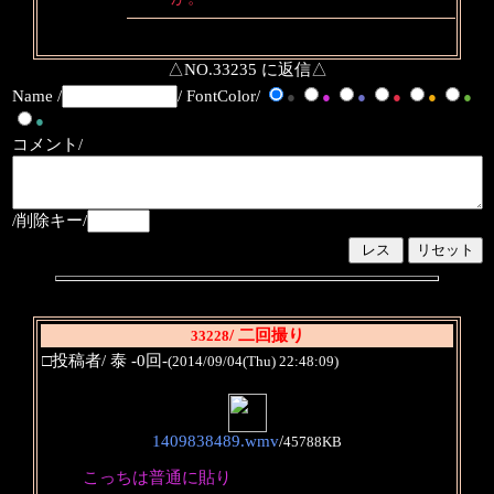
△NO.33235 に返信△
Name /
/ FontColor/
●
●
●
●
●
●
●
コメント/
/削除キー/
/ 二回撮り
33228
□投稿者/ 泰 -0回-
(2014/09/04(Thu) 22:48:09)
1409838489.wmv
/
45788KB
こっちは普通に貼り