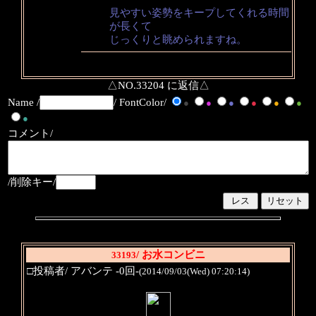
見やすい姿勢をキープしてくれる時間
が長くて
じっくりと眺められますね。
△NO.33204 に返信△
Name /
/ FontColor/
●
●
●
●
●
●
●
コメント/
/削除キー/
/ お水コンビニ
33193
□投稿者/ アバンテ -0回-
(2014/09/03(Wed) 07:20:14)