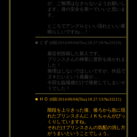
が、ご無理はなさらないようお願いし
ます。身の安全を第一でいいと思いま
す。
ところでアングルといい流れといい素
晴らしいですね…！
■ くず
(0回/2014/09/04(Thu) 18:57:20/No33210)
最近初投稿した新人です。
プリンスさんの神業に度肝を抜かれま
した！
無理はしないでほしいですが、作品で
ヌキたいという葛藤が…
今回も臨場感だけで発射してしまいそ
うでした！
■ ＨＯ
(0回/2014/09/04(Thu) 19:27:13/No33211)
階段を上りきった後、後ろから急に現
れたプリンスさんにＪＫちゃんがびっ
くりしていますね。
それだけプリンスさんの気配の消し方
がうまいということでしょう。