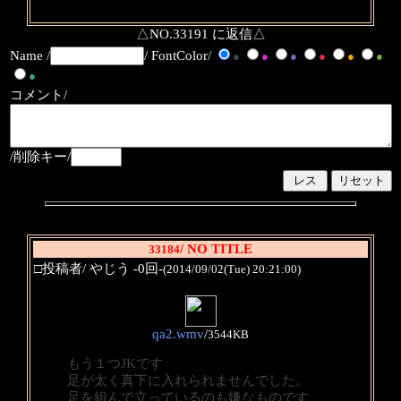
△NO.33191 に返信△
Name /
/ FontColor/
●
●
●
●
●
●
●
コメント/
/削除キー/
/ NO TITLE
33184
□投稿者/ やじう -0回-
(2014/09/02(Tue) 20:21:00)
qa2.wmv
/
3544KB
もう１つJKです
足が太く真下に入れられませんでした。
足を組んで立っているのも嫌なものです