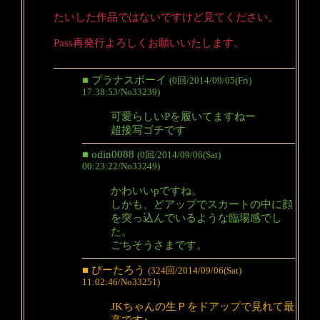
たいした作品ではないですけど見てください。
Pass再発行よろしくお願いいたします。
■ プラナスボーイ
(0回/2014/09/05(Fri)
17:38:53/No33239)
可愛らしいPを履いてますねー
超接写ゴチです
■ odin0088
(0回/2014/09/06(Sat)
00:23:22/No33249)
かわいいpですね。
しかも、どアップでスカートの中に顔
を突っ込んでいるような臨場感でし
た。
ごちそうさまです。
■ ぴーたろう
(324回/2014/09/06(Sat)
11:02:46/No33251)
JKちゃんの生Ｐをドアップで見れて最