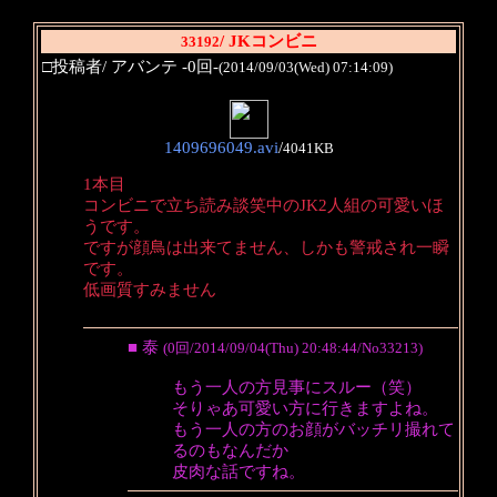
/ JKコンビニ
33192
□投稿者/ アバンテ -0回-
(2014/09/03(Wed) 07:14:09)
1409696049.avi
/
4041KB
1本目
コンビニで立ち読み談笑中のJK2人組の可愛いほ
うです。
ですが顔鳥は出来てません、しかも警戒され一瞬
です。
低画質すみません
■ 泰
(0回/2014/09/04(Thu) 20:48:44/No33213)
もう一人の方見事にスルー（笑）
そりゃあ可愛い方に行きますよね。
もう一人の方のお顔がバッチリ撮れて
るのもなんだか
皮肉な話ですね。