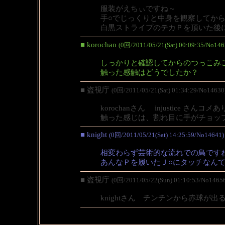
服装がえちぃですね～
手○でじっくりと中身を観察してか
白黒ストライプのテカＰを頂いた後
■ korochan
(0回/2011/05/21(Sat) 00:09:35/No146
しっかりと確認してからのつっこみ
触った感触はどうでしたか？
■ 盗視庁
(0回/2011/05/21(Sat) 01:34:29/No14630
korochanさん injustice さ
触った感じは、割れ目に手がチョッ
■ knight
(0回/2011/05/21(Sat) 14:25:59/No14641)
相変わらず芸術的な流れでの鳥です
あんなＰを履いたＪ○にタッチなん
■ 盗視庁
(0回/2011/05/22(Sun) 01:10:53/No1465
knightさん チンチンから赤球が