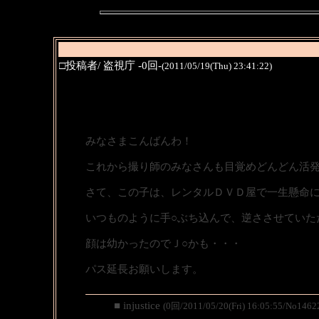
□投稿者/ 盗視庁 -0回-
(2011/05/19(Thu) 23:41:22)
みなさまこんばんわ！
これから撮り師のみなさんも目覚めどんどん活
さて、この子は、レンタルＤＶＤ屋で一生懸命
いつものように手○ぶち込んで、逆ささせていた
顔は幼かったのでＪ○かも・・・
パス延長お願いします。
■ injustice
(0回/2011/05/20(Fri) 16:05:55/No1462