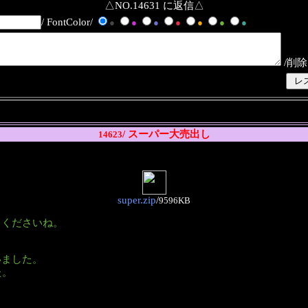
△NO.14631 に返信△
/ FontColor/
●
●
●
●
●
●
●
/削除
/ スーパー大売出し
14623
super.zip
/
9596KB
てくださいね。
いました。
た。