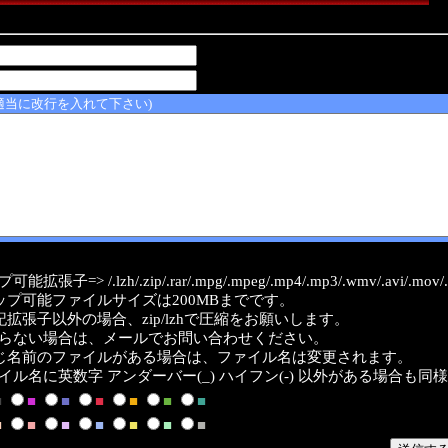
適当に改行を入れて下さい)
能拡張子=> /.lzh/.zip/.rar/.mpg/.mpeg/.mp4/.mp3/.wmv/.avi/.mov/.a
ップ可能ファイルサイズは200MBまでです。
記拡張子以外の場合、zip/lzhで圧縮をお願いします。
らない場合は、メールでお問い合わせください。
じ名前のファイルがある場合は、ファイル名は変更されます。
イル名に英数字 アンダーバー(_) ハイフン(-) 以外がある場合も同
■
■
■
■
■
■
■
■
■
■
■
■
■
■