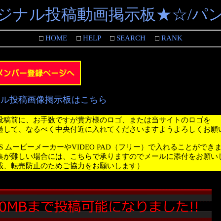
ジナル投稿動画掲示板★☆/パ
□
HOME
□
HELP
□
SEARCH
□
RANK
ナル投稿画像掲示板はこちら
投稿前に、お手数ですが貴方様のロゴ、または当サイトのロゴを
過して、なるべく中央付近に入れてくださいますようよろしくお願
WS ムービーメーカーやVIDEO PAD（フリー）で入れることができ
集が難しい場合には、こちらで承りますのでメールに添付をお願い
載、転売防止のためご協力をお願いします）