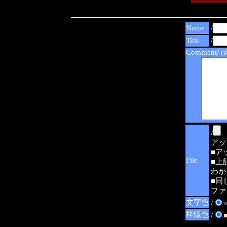
Name
/
Title
/
Comment/
(
/
アップ可
■ア
File
■上
わか
■同
ファ
文字色
/
枠線色
/