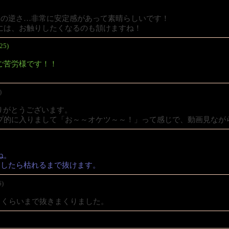
らの逆さ…非常に安定感があって素晴らしいです！
には、お触りしたくなるのも頷けますね！
25)
ご苦労様です！！
)
んコメありがとうございます。
プ的に入りまして「お～～オケツ～～！」って感じで、動画見なが
ね。
てしたら枯れるまで抜けます。
6)
出るくらいまで抜きまくりました。