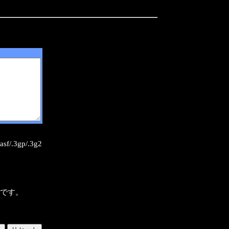
sf/.3gp/.3g2
様です。