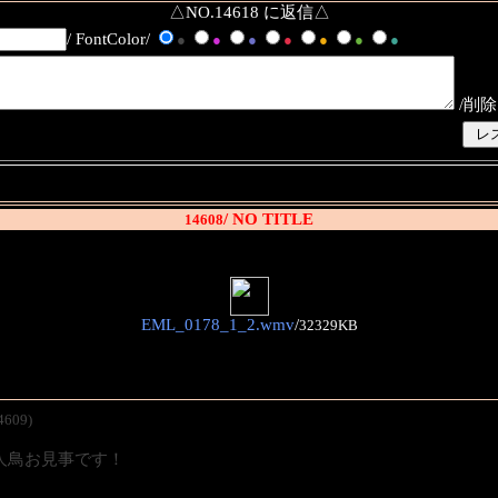
△NO.14618 に返信△
/ FontColor/
●
●
●
●
●
●
●
/削除
/ NO TITLE
14608
EML_0178_1_2.wmv
/
32329KB
4609)
人鳥お見事です！