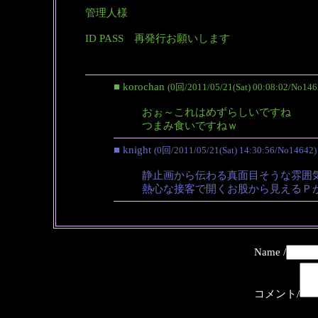
管理人様
ID PASS 再発行お願いします
■ korochan
(0回/2011/05/21(Sat) 00:08:02/No146
おぉ～これはめずらしいですね
つまみ食いですねｗ
■ knight
(0回/2011/05/21(Sat) 14:30:56/No14642)
静止画から伝わる真面目そうな雰囲
熱心な接客で開くお股から見えるＰ
Name /
コメント/