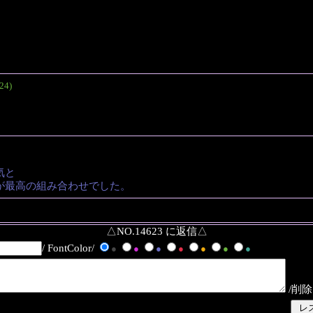
24)
気と
が最高の組み合わせでした。
△NO.14623 に返信△
/ FontColor/
●
●
●
●
●
●
●
/削除