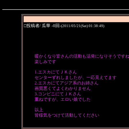
□投稿者/ 瓜華 -0回-
(2011/05/21(Sat) 01:38:49)
暖かくなり皆さんの活動も活発になりそうです
楽しみです
1.エスカにてＪＫさん
センターずれしましたが、一応見えてます
2.エスカにてアジア系のお姉さん
画質悪くてよくわかりません
3.コンビニにてＪＫさん
重ねですが、エロい娘でした
以上
皆様気をつけて活動してください