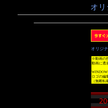
オリ
オリジ
※動画の
動画に透
WINDO
ロゴの編
（無断転