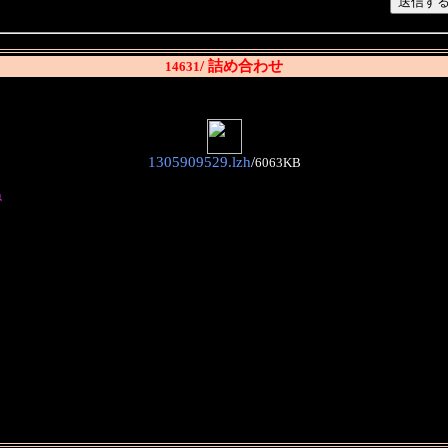
/ 詰め合わせ
14631
1305909529.lzh
/
6063KB
ね