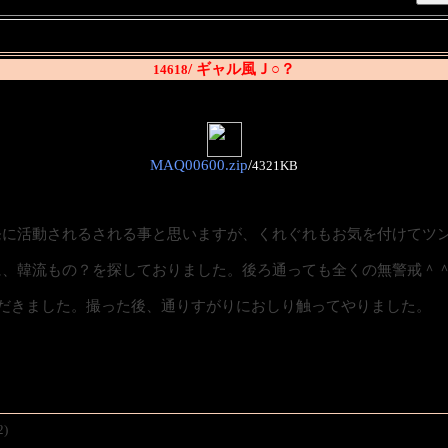
/ ギャル風Ｊ○？
14618
MAQ00600.zip
/
4321KB
発に活動されるされる事と思いますが、くれぐれもお気を付けてツ
に、韓流もの？を探しておりました。後ろ通っても全くの無警戒＾
だきました。撮った後、通りすがりにおしり触ってやりました。
2)