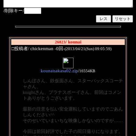
/削除キー/
/ kounai
26823
□投稿者/ chickenman -0回-
(2013/04/21(Sun) 09:05:59)
kounaisakasa02.zip
/
16554KB
しんぽさん、鉄仮面さん、スターバックスコーチ
ャさん、
knightさん、プラナスボーイさん、前回はコメン
トありがとうございます。
最新の注意を払い安全運転していますのでごあん
しんください^^
そのせいでいまいちな映像しかないのですが……
今回は前回好評でした子の同日撮りになります。