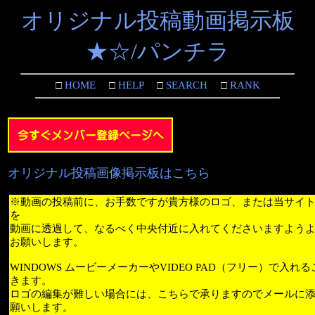
オリジナル投稿動画掲示板
★☆/パンチラ
□
HOME
□
HELP
□
SEARCH
□
RANK
オリジナル投稿画像掲示板はこちら
※動画の投稿前に、お手数ですが貴方様のロゴ、または当サイ
を
動画に透過して、なるべく中央付近に入れてくださいますよう
お願いします。
WINDOWS ムービーメーカーやVIDEO PAD（フリー）で入れ
きます。
ロゴの編集が難しい場合には、こちらで承りますのでメールに
願いします。