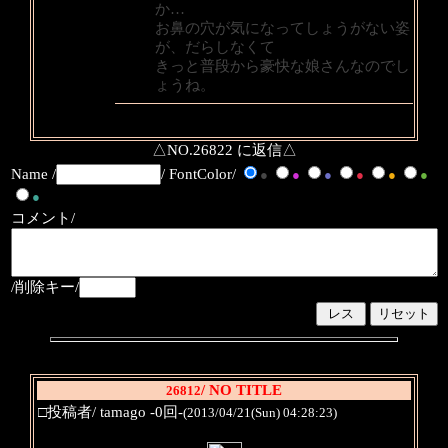
か…
お鼻の穴が気になってしょうがない姿
が、だらしなくて
きっと普段から豪快な娘さんなのでし
ょうね。
△NO.26822 に返信△
Name /
/ FontColor/
●
●
●
●
●
●
●
コメント/
/削除キー/
/ NO TITLE
26812
□投稿者/ tamago -0回-
(2013/04/21(Sun) 04:28:23)