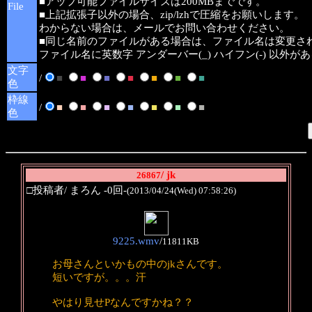
■アップ可能ファイルサイズは200MBまでです。
File
■上記拡張子以外の場合、zip/lzhで圧縮をお願いします。
わからない場合は、メールでお問い合わせください。
■同じ名前のファイルがある場合は、ファイル名は変更さ
ファイル名に英数字 アンダーバー(_) ハイフン(-) 以外
文字
/
■
■
■
■
■
■
■
色
枠線
/
■
■
■
■
■
■
■
色
/ jk
26867
□投稿者/ まろん -0回-
(2013/04/24(Wed) 07:58:26)
9225.wmv
/
11811KB
お母さんといかもの中のjkさんです。
短いですが。。。汗
やはり見せPなんですかね？？