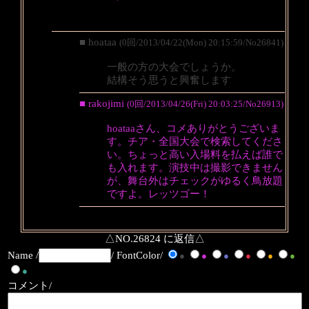
■ hoataa
(0回/2013/04/22(Mon) 20:15:59/No26841)
一般の方の大会でしょうか。
結構そう思うと興奮します
■ rakojimi
(0回/2013/04/26(Fri) 20:03:25/No26913)
hoataaさん、コメありがとうございま
す。チア・全国大会で検索してくださ
い。ちょっと高い入場料を払えば誰で
も入れます。演技中は撮影できません
が、舞台外はチェックがゆるく鳥放題
ですよ。レッツゴー！
△NO.26824 に返信△
Name /
/ FontColor/
●
●
●
●
●
●
●
コメント/