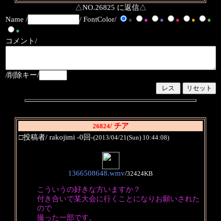
△NO.26825 に返信△
Name /
/ FontColor/
●
●
●
●
●
●
●
コメント/
/削除キー/
/ チア
26824
□投稿者/ rakojimi -0回-
(2013/04/21(Sun) 10:44:08)
1366508648.wmv
/
32424KB
こういうの好きな方いますか？
付き合いで某大会に行くことになりお願いされた
ので
撮った一部です。