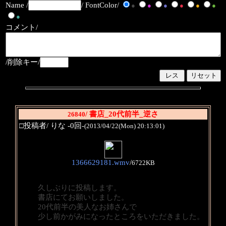
Name /
/ FontColor/
●
●
●
●
●
●
●
コメント/
/削除キー/
/ 書店_20代前半_逆さ
26840
□投稿者/ りな -0回-
(2013/04/22(Mon) 20:13:01)
1366629181.wmv
/
6722KB
久しぶりに投稿します。
書店にてお願いしました。
20代前半の美人なお姉さんで
少し前かがみになったところをいただきました。