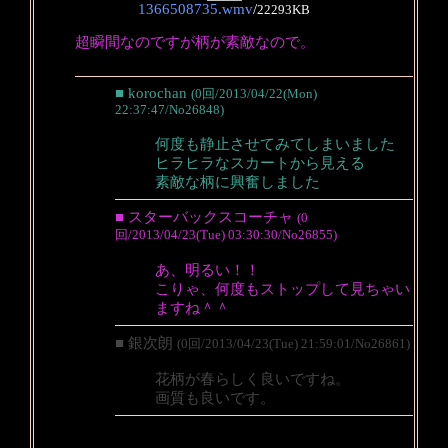
1366508735.wmv
/
22293KB
超瞬間なのですが柄が素敵なので。
■ korochan
(0回/2013/04/22(Mon)
22:37:47/No26848)
何度も静止させてみてしまいました
ヒラヒラなスカートから見える
素敵な柄に興奮しました
■ スターバックスコーチャ
(0
回/2013/04/23(Tue) 03:30:30/No26855)
あ、明るい！！
こりゃ、何度もストップして見ちゃい
ますね＾＾
■ 銀次朗
(0回/2013/04/23(Tue) 21:59:01/No26861)
花柄が春らしく良いですね。
画質も良いです。