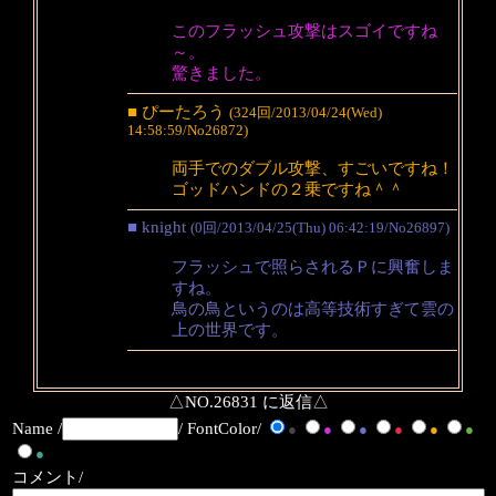
このフラッシュ攻撃はスゴイですね
～。
驚きました。
■ ぴーたろう
(324回/2013/04/24(Wed)
14:58:59/No26872)
両手でのダブル攻撃、すごいですね！
ゴッドハンドの２乗ですね＾＾
■ knight
(0回/2013/04/25(Thu) 06:42:19/No26897)
フラッシュで照らされるＰに興奮しま
すね。
鳥の鳥というのは高等技術すぎて雲の
上の世界です。
△NO.26831 に返信△
Name /
/ FontColor/
●
●
●
●
●
●
●
コメント/