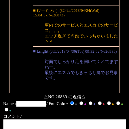
■ ぴーたろう
(324回/2013/04/24(Wed)
15:04:37/No26873)
車内でのサービスとエスカでのサービ
ス。。。
エッチ過ぎて即効でいっちゃいました
＾＾
■ knight
(0回/2013/04/30(Tue) 09:32:52/No26985)
対面でしっかり足を開いてくれてます
ねー。
最後にエスカでもきっちり鳥でお見事
です。
△NO.26839 に返信△
Name /
/ FontColor/
●
●
●
●
●
●
●
コメント/