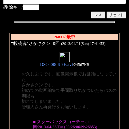
/削除キー/
/ 最中
26831
□投稿者/ さかさクン -0回-
(2013/04/21(Sun) 17:41:53)
DSC00006-7E.avi
/
24567KB
お久しぶりです、画像掲示板でお世話になってい
た
さかさクンです。
初めての動画編集で手間取り気がついたらパスの
期限も
切れてしまいました。
管理人さん再発行をお願いします。
■ スターバックスコーチャ
(0
回/2013/04/23(Tue) 03:26:06/No26853)