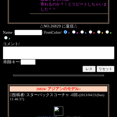
寄れるのか？！とリピートしちゃいま
した＾＾
△NO.26829 に返信△
Name /
/ FontColor/
●
●
●
●
●
●
●
コメント/
/削除キー/
/ アジアンのモデル♪
26826
□投稿者/ スターバックスコーチャ -0回-
(2013/04/21(Sun)
11:46:57)