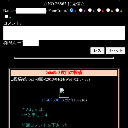
△NO.26867 に返信△
Name /
/ FontColor/
●
●
●
●
●
●
●
コメント/
/削除キー/
/ 3度目の投稿
26865
□投稿者/ orz -0回-
(2013/04/24(Wed) 02:57:33)
1366739853.zip
/
11372KB
こんばんは。
orzと申します。
前回コメントを下さった