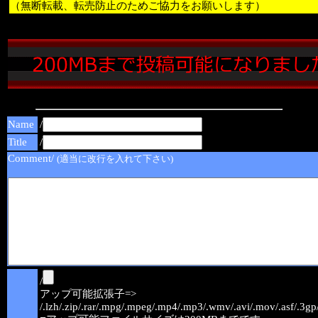
（無断転載、転売防止のためご協力をお願いします）
Name
/
Title
/
Comment/
(適当に改行を入れて下さい)
/
アップ可能拡張子=>
/.lzh/.zip/.rar/.mpg/.mpeg/.mp4/.mp3/.wmv/.avi/.mov/.asf/.3gp