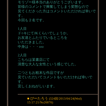
モリゾー様本当のありがとうございます。
皆様のコメントで興奮してしまう変態なので
見てくださった方はコメントいただければ幸いで
す。
今回も２名です。
1人目
ド○キにてJKくらいでしょうか。
お友達とふたりでいるところを
いただきました。
中身は・・・orz
2人目
こちらは某書店にて
清楚な大人な女性という感じでした。
二つともお粗末な作品ですが
見ていただいてコメントをいただければ幸いで
す。
宜しくおねがしいます。
■ ぴーたろう
(324回/2013/04/24(Wed)
15:17:21/No26876)