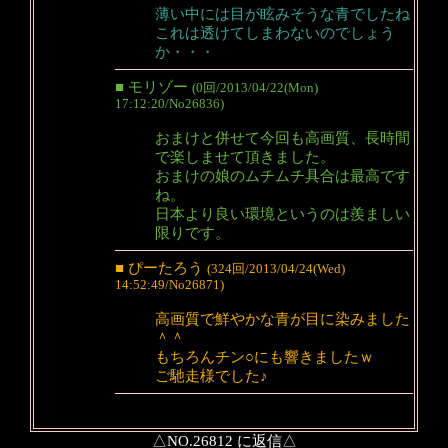
薄い中には目が眩みそうな青でしたね
これは透けてしまわないのでしょう
か・・・
■ モリゾー
(0回/2013/04/22(Mon)
17:12:20/No26836)
おまけと併せて今回も高画質、長時間
で楽しませて頂きました。
おまけの娘のムチムチ具合は最高です
ね。
日本より良い環境というのは羨ましい
限りです。
■ ぴーたろう
(324回/2013/04/24(Wed)
14:52:49/No26871)
高画質で鮮やかな青が目に染みました
＾＾
もちろんチン○にも響きましたｗ
ご馳走様でした♪
△NO.26812 に返信△