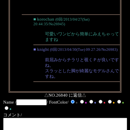
■ korochan
(0回/2013/04/27(Sat)
20:44:35/No26945)
可愛いワンピから簡単にみえちゃって
ますね
■ knight
(0回/2013/04/30(Tue) 09:27:26/No26983)
前屈みからチラリと覗くＰが良いです
ね。
スラッとした脚が綺麗なモデルさんで
すね。
△NO.26840 に返信△
Name /
/ FontColor/
●
●
●
●
●
●
●
コメント/