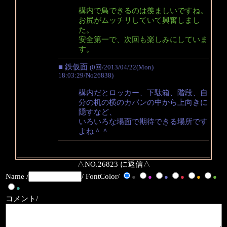
構内で鳥できるのは羨ましいですね。
お尻がムッチリしていて興奮しまし
た。
安全第一で、次回も楽しみにしていま
す。
■ 鉄仮面
(0回/2013/04/22(Mon)
18:03:29/No26838)
構内だとロッカー、下駄箱、階段、自
分の机の横のカバンの中から上向きに
隠すなど、
いろいろな場面で期待できる場所です
よね＾＾
△NO.26823 に返信△
Name /
/ FontColor/
●
●
●
●
●
●
●
コメント/