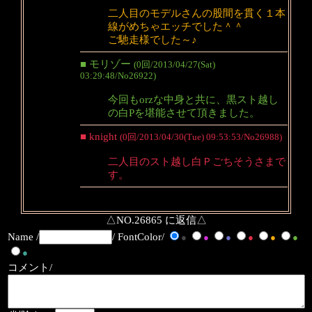
二人目のモデルさんの股間を貫く１本
線がめちゃエッチでした＾＾
ご馳走様でした～♪
■ モリゾー
(0回/2013/04/27(Sat)
03:29:48/No26922)
今回もorzな中身と共に、黒スト越し
の白Pを堪能させて頂きました。
■ knight
(0回/2013/04/30(Tue) 09:53:53/No26988)
二人目のスト越し白Ｐごちそうさまで
す。
△NO.26865 に返信△
Name /
/ FontColor/
●
●
●
●
●
●
●
コメント/