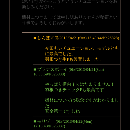
短いですががっこうというシチュエーションをお
楽しみください。
機材につきましては申し訳ありませんが秘密とい
う事でよろしくおねがいします。
■ しんぽ
(0回/2013/04/21(Sun) 13:48:44/No26828)
今回もシチュエーション、モデルとも
に最高でした。
羽根つき生Pも興奮しました。
■ プラナスボーイ
(0回/2013/04/21(Sun)
16:35:59/No26830)
やっぱり構内ｊｋはたまりません！
羽根つきチェックPも最高です
機材については残念ですがわかりまし
た
安全第一ですしね
■ モリゾー
(0回/2013/04/22(Mon)
17:16:43/No26837)