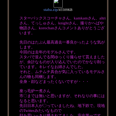
staba.zip
/
45509KB
スターバックスコーチャさん、kamkamさん、altri
さん、てっしゅさん、knightさん、撮りかへばや
物語さん、korochanさんコメントありがとうござ
います。
先日のはたぶん最高過去一番良かったような気が
します。
今回のは去年のモデルさんです。
スタバで並んでる間ゆっくり撮らせて貰えました
が、余計なものが入り込んでいたのでかなり削っ
ています。キレイなお姉さんでした。
それと、ムチムチ具合が気に入っているモデルさ
んの物も同梱します。
全身・顔などまったくないですが・・・
座っ毛炉ー煮さん
市〇までは無いと思いますが、それなりの事には
なると思います。
先日日本人が〇っていましたね、地下鉄で。現地
のTwitterみたいなもので
顔を思いっきり晒されてました。安全第一です