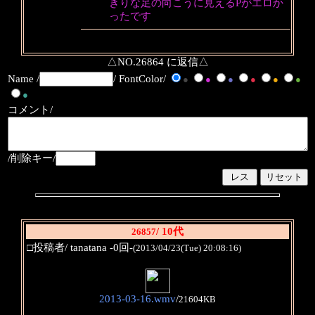
きりな足の向こうに見えるPがエロか
ったです
△NO.26864 に返信△
Name /
/ FontColor/
●
●
●
●
●
●
●
コメント/
/削除キー/
/ 10代
26857
□投稿者/ tanatana -0回-
(2013/04/23(Tue) 20:08:16)
2013-03-16.wmv
/
21604KB