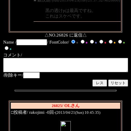
■ 銀次朗
(0回/2013/04/23(Tue) 21:57:52/No26860)
黒の透けpは最高ですね。
これはスケベです。
△NO.26826 に返信△
Name /
/ FontColor/
●
●
●
●
●
●
●
コメント/
/削除キー/
/ OLさん
26825
□投稿者/ rakojimi -0回-
(2013/04/21(Sun) 10:45:35)