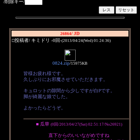
/削除キー/
/ JD
26864
□投稿者/ キミドリ -0回-
(2013/04/24(Wed) 01:24:36)
0824.zip
/
15975KB
皆様お疲れ様です。
久しぶりにお邪魔させていただきます。
キュロットの隙間から少しですが白Pです。
脚が綺麗な娘でした。
よかったらどうぞ。
■ 瓜華
(0回/2013/04/27(Sat) 02:51:17/No26921)
直下からのいいながめですね