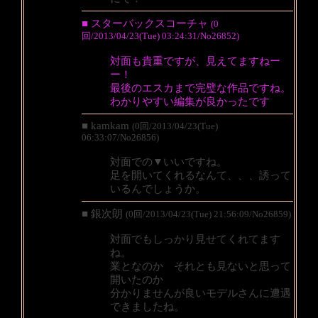
■ スターバックスコーチャ
(0
回/2013/04/23(Tue) 03:24:31/No26852)
対面も貴重ですが、見えてますねー
ー！
最後のエスカまで完璧な作品ですね。
わかりやすい編集が良かったです
■ kamkam
(0回/2013/04/23(Tue)
06:33:07/No26856)
対面での▼いいですね。
足を開いてくれるなんて、、、誘って
いるんでしょうか。
■ 銀次朗
(0回/2013/04/23(Tue) 21:56:09/No26859)
対面でもしっかり見せてくれてます
ね。
業となのか それとも見ないと思って
開いたのか
分かりませんが良いモデルさんに遭遇
できましたね。