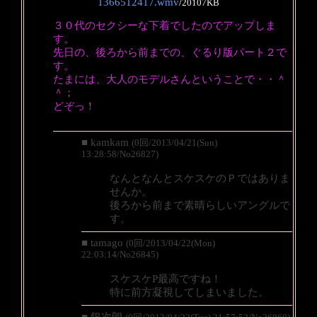
1366512417.wmv
/
20107KB
３０代のセクシーな下着でしたのでアップしま
す。
先日の、後ろから前までの、ぐるり版パート２で
す。
たまには、大人のモデルさんということで・・＾
＾；
どぞっ！
■ kamkam
(0回/2013/04/21(Sun)
13:28:58/No26827)
なんとなんとスケスケのＰではありま
せんか。
後ろから前まで素晴らしいアングルで
す。
■ tamago
(0回/2013/04/22(Mon)
22:03:14/No26845)
スケスケP最高ですね！
特に前方凝視してしまいました。