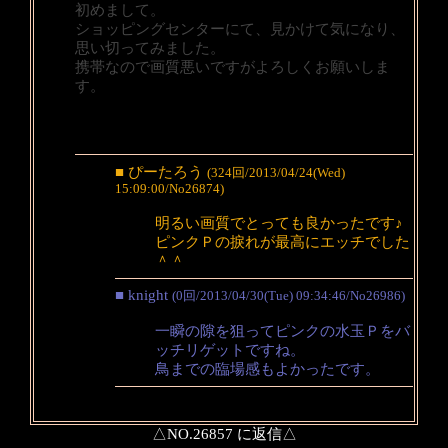
初めまして。
ショッピングセンターにて、見かけて気になり、
思い切ってみました。
携帯なので画質悪いですがよろしくお願いしま
す。
■ ぴーたろう
(324回/2013/04/24(Wed)
15:09:00/No26874)
明るい画質でとっても良かったです♪
ピンクＰの捩れが最高にエッチでした
＾＾
■ knight
(0回/2013/04/30(Tue) 09:34:46/No26986)
一瞬の隙を狙ってピンクの水玉Ｐをバ
ッチリゲットですね。
鳥までの臨場感もよかったです。
△NO.26857 に返信△