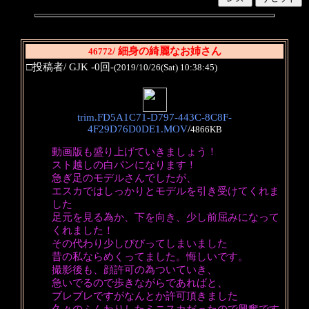
/ 細身の綺麗なお姉さん
46772
□投稿者/ GJK -0回-
(2019/10/26(Sat) 10:38:45)
trim.FD5A1C71-D797-443C-8C8F-
4F29D76D0DE1.MOV
/
4866KB
動画版も盛り上げていきましょう！
スト越しの白パンになります！
急ぎ足のモデルさんでしたが、
エスカではしっかりとモデルを引き受けてくれま
した
足元を見る為か、下を向き、少し前屈みになって
くれました！
その代わり少しびびってしまいました
昔の私ならめくってました。悔しいです。
撮影後も、顔許可の為ついていき、
急いでるので歩きながらであればと、
ブレブレですがなんとか許可頂きました