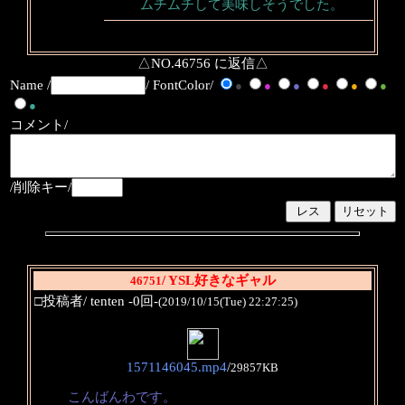
ムチムチして美味しそうでした。
△NO.46756 に返信△
Name /
/ FontColor/
●
●
●
●
●
●
●
コメント/
/削除キー/
/ YSL好きなギャル
46751
□投稿者/ tenten -0回-
(2019/10/15(Tue) 22:27:25)
1571146045.mp4
/
29857KB
こんばんわです。