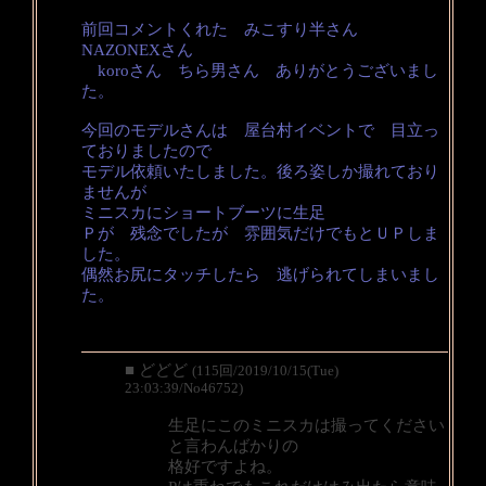
前回コメントくれた みこすり半さん
NAZONEXさん
koroさん ちら男さん ありがとうございまし
た。
今回のモデルさんは 屋台村イベントで 目立っ
ておりましたので
モデル依頼いたしました。後ろ姿しか撮れており
ませんが
ミニスカにショートブーツに生足
Ｐが 残念でしたが 雰囲気だけでもとＵＰしま
した。
偶然お尻にタッチしたら 逃げられてしまいまし
た。
■ どどど
(115回/2019/10/15(Tue)
23:03:39/No46752)
生足にこのミニスカは撮ってください
と言わんばかりの
格好ですよね。