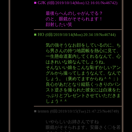
■ GJK
(0回/2019/10/14(Mon) 12:16:01/No46742)
最後らへんのしゃがんでる？
のと、眼鏡がそそられます！
顔射したい笑
■ HO
(0回/2019/10/14(Mon) 20:34:19/No46744)
気の強そうなお顔をしているのに、ち
ら男さんの持つ地図帳を熱心に見て、
一生懸命道案内してくれるなんて、心
はきれいな娘なんでしょうね。
そんないい娘をこんな恥ずかしいアン
グルから撮ってしまうなんて、なんで
しょう。（褒めてますからね＾＾；）
良心があだとなり縦筋くっきりのパン
スト逆さを撮られた彼女には白液をた
っぷりとプレゼントさせていただきま
しょう＾＾
■ tenten
(0回/2019/10/15(Tue) 21:47:25/No46749)
いやらしいお姉さんですね
眼鏡がそそられます。安藤さく〇を若