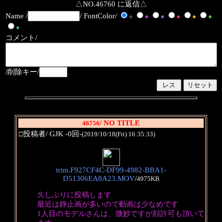
△NO.46760 に返信△
Name /
/ FontColor/
●
●
●
●
●
●
●
コメント/
/削除キー/
/ NO TITLE
46756
□投稿者/ GJK -0回-
(2019/10/18(Fri) 16:35:33)
trim.F927CF4C-DF99-4982-BBA1-
D51306EA8A23.MOV
/
4975KB
久しぶりに投稿します
最近は静止画が多いので動画は少なめです
1人目のモデルさんは、微妙ですが顔許可も頂いて