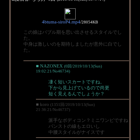
4btuma-siroP4.mp4
/
28054KB
この娘はバブル期を思い出させるスタイルでし
た。
中身は激しいのを期待しましたが意外に白でし
た。
■ NAZONEX
(0回/2019/10/13(Sun)
19:02:21/No46734)
凄く短いスカートですね。
下から見上げているので尚更
短く見えるんでしょうか？
■ koro
(1351回/2019/10/13(Sun)
21:36:21/No46737)
派手なボディコン？ミニワンピですね
パンストの線もエロいし
中腰スタイルがナイスです