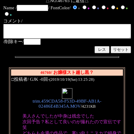
△NO.46765 に返信△
Name /
/ FontColor/
●
●
●
●
●
●
●
コメント/
/削除キー/
/ お嬢様スト越し黒？
46760
□投稿者/ GJK -0回-
(2019/10/19(Sat) 13:25:28)
trim.459CDA58-F53D-49BF-AB1A-
02486E4B345A.MOV
/
4231KB
美人さんでしたが中身は残念でした
次回予告？私として良いのが撮れたので宣伝です
笑
どちらも今週の作品で、寒い中ミニスカで細身で