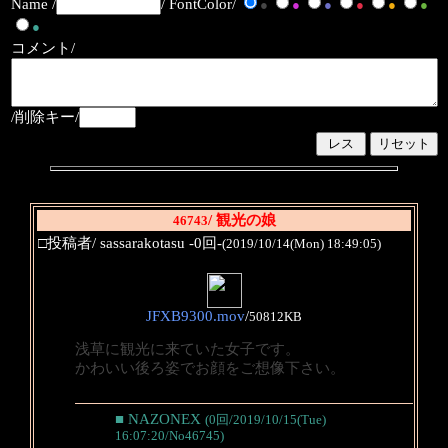
Name /
/ FontColor/
●
●
●
●
●
●
●
コメント/
/削除キー/
/ 観光の娘
46743
□投稿者/ sassarakotasu -0回-
(2019/10/14(Mon) 18:49:05)
JFXB9300.mov
/
50812KB
浅草に観光に来ていた女子です。
かわいい後ろ姿でお顔をご想像下さい。
■ NAZONEX
(0回/2019/10/15(Tue)
16:07:20/No46745)