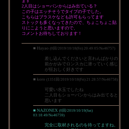
ます
2人目はショーパンからはみ出ている？
この子はエッチそうでタイプの子でした。
こちらはブラスケなども許可もらってます
ストックも多くなってきたので、ちょこちょこ貼
りにこようと思いますので、
コメントお待ちしております！
■ Hayao
(0回/2019/10/18(Fri) 20:49:05/No46757)
差し込んでくださいと言わんばかりの
前かがみでロンスカに潜っていく感じ
が狂おしく好きです
■ koro
(1351回/2019/10/18(Fri) 21:28:57/No46758)
可愛い水玉でしたね
二人目もショーパンからはみ出てると
思います
■ NAZONEX
(0回/2019/10/19(Sat)
03:18:49/No46759)
完全に取材されるのを待ってますね。