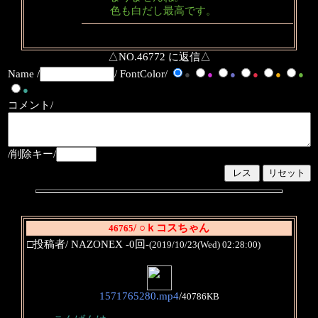
色も白だし最高です。
△NO.46772 に返信△
Name /
/ FontColor/
●
●
●
●
●
●
●
コメント/
/削除キー/
/ ○ｋコスちゃん
46765
□投稿者/ NAZONEX -0回-
(2019/10/23(Wed) 02:28:00)
1571765280.mp4
/
40786KB