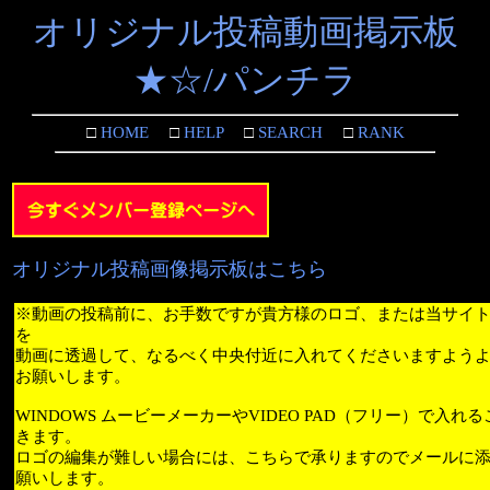
オリジナル投稿動画掲示板
★☆/パンチラ
□
HOME
□
HELP
□
SEARCH
□
RANK
オリジナル投稿画像掲示板はこちら
※動画の投稿前に、お手数ですが貴方様のロゴ、または当サイ
を
動画に透過して、なるべく中央付近に入れてくださいますよう
お願いします。
WINDOWS ムービーメーカーやVIDEO PAD（フリー）で入れ
きます。
ロゴの編集が難しい場合には、こちらで承りますのでメールに
願いします。