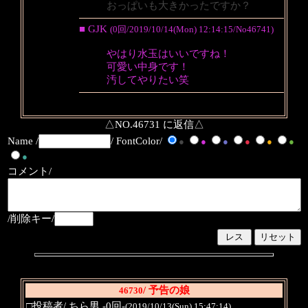
おっぱいも大きかったですか？
■ GJK
(0回/2019/10/14(Mon) 12:14:15/No46741)
やはり水玉はいいですね！
可愛い中身です！
汚してやりたい笑
△NO.46731 に返信△
Name /
/ FontColor/
●
●
●
●
●
●
●
コメント/
/削除キー/
/ 予告の娘
46730
□投稿者/ ちら男 -0回-
(2019/10/13(Sun) 15:47:14)