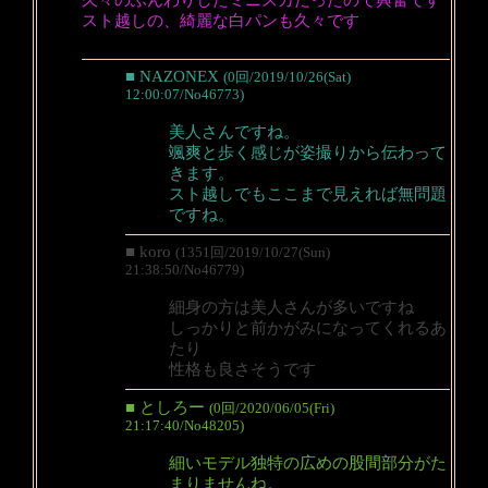
久々のふんわりしたミニスカだったので興奮です
スト越しの、綺麗な白パンも久々です
■ NAZONEX
(0回/2019/10/26(Sat)
12:00:07/No46773)
美人さんですね。
颯爽と歩く感じが姿撮りから伝わって
きます。
スト越しでもここまで見えれば無問題
ですね。
■ koro
(1351回/2019/10/27(Sun)
21:38:50/No46779)
細身の方は美人さんが多いですね
しっかりと前かがみになってくれるあ
たり
性格も良さそうです
■ としろー
(0回/2020/06/05(Fri)
21:17:40/No48205)
細いモデル独特の広めの股間部分がた
まりませんね。