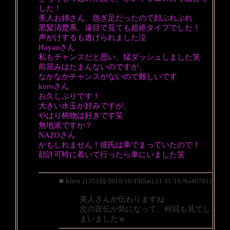
した！
美人お姉さん、急ぎ足だったので顔ぶれぶれ
黒髪清楚系、遠目で見ても超絶タイプでした！
声がけするも逃げられました泣
Hayaoさん
私もチャンスだと思い、猛ダッシュしました笑
前屈みはたまんないのですが、
なかなかチャンスがないので難しいです
koroさん
お久しぶりです！
大きい水玉が好みですが、
やはり柄物は好きです笑
無地派ですか？
NAZOさん
かもしれません！彼氏は車でまっていたので！
顔許可時に着いて行ったら車にいました笑
■ koro
(1351回/2019/10/19(Sat) 21:41:16/No46761)
美人さんが伝わりますね
次の宣伝が気になって、何回も見てし
まいましたｗ