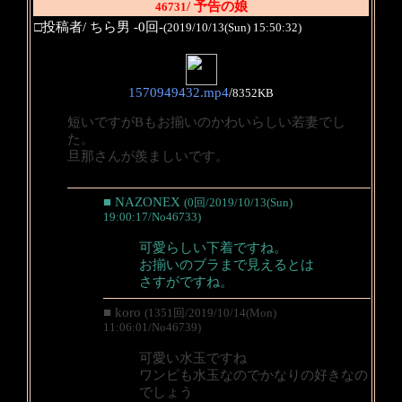
/ 予告の娘
46731
□投稿者/ ちら男 -0回-
(2019/10/13(Sun) 15:50:32)
1570949432.mp4
/
8352KB
短いですがBもお揃いのかわいらしい若妻でし
た。
旦那さんが羨ましいです。
■ NAZONEX
(0回/2019/10/13(Sun)
19:00:17/No46733)
可愛らしい下着ですね。
お揃いのブラまで見えるとは
さすがですね。
■ koro
(1351回/2019/10/14(Mon)
11:06:01/No46739)
可愛い水玉ですね
ワンピも水玉なのでかなりの好きなの
でしょう