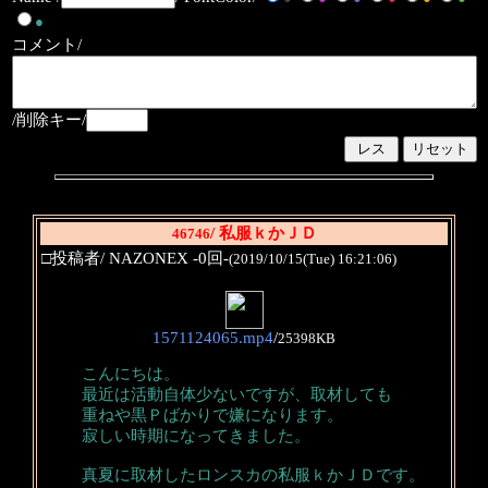
●
コメント/
/削除キー/
/ 私服ｋかＪＤ
46746
□投稿者/ NAZONEX -0回-
(2019/10/15(Tue) 16:21:06)
1571124065.mp4
/
25398KB
こんにちは。
最近は活動自体少ないですが、取材しても
重ねや黒Ｐばかりで嫌になります。
寂しい時期になってきました。
真夏に取材したロンスカの私服ｋかＪＤです。