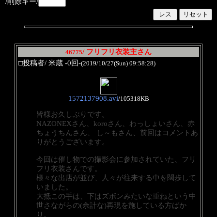
/削除キー/
/ フリフリ衣装主さん
46775
□投稿者/ 米蔵 -0回-
(2019/10/27(Sun) 09:58:28)
1572137908.avi
/
105318KB
皆様お久しぶりです。
NAZONEXさん、koroさん、わっしょいさん、赤
ちょうちんさん、 し～もさん、前回はコメントあ
りがとうございます。
今回は催し物での撮影会に参加されていた、フリ
フリ衣装さんです。
様々な出店が並び、人々が往来する中を闊歩して
いました。
大抵この手は、下はズボンみたいな重ねという中
世さながらの(余計な)再現を施している方ばか
り。