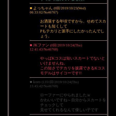
■ よっちゃん
(0回/2019/10/23(Wed)
06:33:02/No46767)
お洒落する年頃ですから、せめてスカ
ートも短くして
Pもテカリと派手にしたかったんでし
ょう。
■ JKファン
(0回/2019/10/24(Thu)
12:41:43/No46768)
やっぱKコスは短いスカートでないと
いけませんね。
この短さでテカリを披露できるKコス
モデルはサイコーです!!
■ koro
(1351回/2019/10/24(Thu)
15:45:42/No46769)
ローファーにやられましたｗ
かわいいですね～自分からスカートを
チェックして
見せてくれるなんて優しい子です