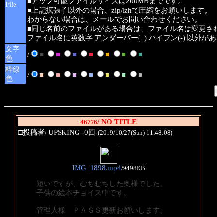
■アップ可能ファイルサイズは200MBまでです。
File
■上記拡張子以外の場合、zip/lzhで圧縮をお願いします。
わからない場合は、メールでお問い合わせください。
■同じ名前のファイルがある場合は、ファイル名は変更さ
ファイル名に英数字 アンダーバー(_) ハイフン(-) 以外
文字
/
■
■
■
■
■
■
■
色
枠線
/
■
■
■
■
■
■
■
色
/ NO TITLE
46776
□投稿者/ UPSKING -0回-
(2019/10/27(Sun) 11:48:08)
IMG_1898.mp4
/
9498KB
短いですが、むちむちした奥様でした。
子供の絵本チョイス中です。
管理人様 ＰＡＳＳ更新お願いします。