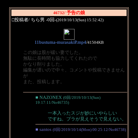
/ 予告の娘
46732
□投稿者/ ちら男 -0回-
(2019/10/13(Sun) 15:52:42)
11bustuma-murasakiP.mp4
/
41504KB
この娘は股が緩い妻でした。
無駄に長時間も協力してくれたので
かなり削りました。
編集が遅いので中々、コメントや投稿できません
が
また、投稿します。
■ NAZONEX
(0回/2019/10/13(Sun)
19:17:11/No46735)
一本入ったスジが妙にいやらしい
ですね。ブラが見えそうで見えない。
■ santos
(0回/2019/10/14(Mon) 00:25:12/No46738)