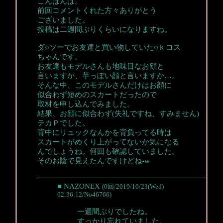
こんばんは。
前回コメントくれた方々ありがとう
ございました。
投稿は二週間ぶりくらいになりますね。
ダ○ソーでお友達と買い物していた○ｋコス
ちゃんです。
お友達もモデルさんも地味目なお顔と
言いますか、芋っぽい顔と言いますか…。
そんな中、このモデルさんだけはお顔に
似合わず短めのスカートだったので
取材を申し込んでみました。
結果、お顔に似合わず(失礼ですね、すみません)
テカＰでした。
背中にリュックなんかを背負ってる時は
スカートがめくり上がってないか気になる
んでしょうね。何回も確認していました。
そのお陰で見えたんですけどね-w
■ NAZONEX
(0回/2019/10/23(Wed)
02:36:12/No46766)
一週間ぶりでしたね。
すっかり忘れていました。