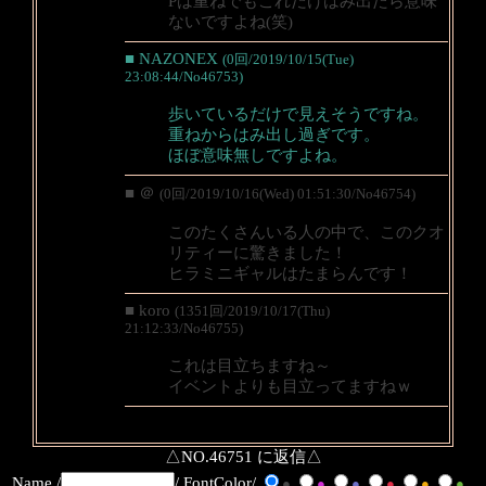
Pは重ねでもこれだけはみ出たら意味
ないですよね(笑)
■ NAZONEX
(0回/2019/10/15(Tue)
23:08:44/No46753)
歩いているだけで見えそうですね。
重ねからはみ出し過ぎです。
ほぼ意味無しですよね。
■ ＠
(0回/2019/10/16(Wed) 01:51:30/No46754)
このたくさんいる人の中で、このクオ
リティーに驚きました！
ヒラミニギャルはたまらんです！
■ koro
(1351回/2019/10/17(Thu)
21:12:33/No46755)
これは目立ちますね～
イベントよりも目立ってますねｗ
△NO.46751 に返信△
Name /
/ FontColor/
●
●
●
●
●
●