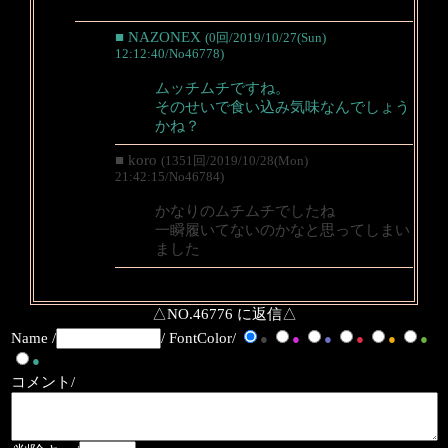
■ NAZONEX
(0回/2019/10/27(Sun)
12:12:40/No46778)
ムッチムチですね。
そのせいで食い込み気味なんでしょう
かね？
■ koro
(1351回/2019/10/28(Mon)
21:42:15/No46784)
かなりのムチムチでしたね
一瞬履いてないのかなと思ってしまい
ました
△NO.46776 に返信△
Name /
/ FontColor/
●
●
●
●
●
●
●
コメント/