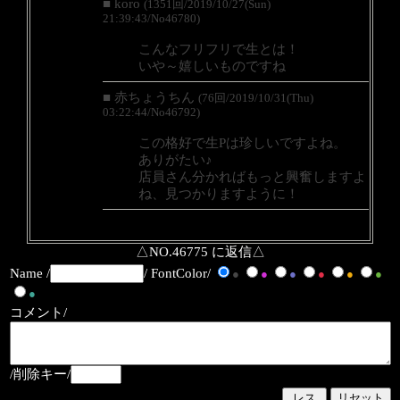
■ koro
(1351回/2019/10/27(Sun)
21:39:43/No46780)
こんなフリフリで生とは！
いや～嬉しいものですね
■ 赤ちょうちん
(76回/2019/10/31(Thu)
03:22:44/No46792)
この格好で生Pは珍しいですよね。
ありがたい♪
店員さん分かればもっと興奮しますよ
ね、見つかりますように！
△NO.46775 に返信△
Name /
/ FontColor/
●
●
●
●
●
●
●
コメント/
/削除キー/