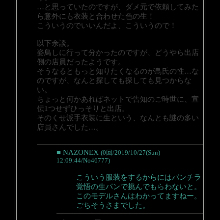
…と思っていたのですが、ダメ元で依頼してみた
ら意外にも衣装と合わせた色の生！
こういうのでいいんだよ、こういうので！
以下余談。
姿鳥しに行って分かったのですが、どうやら出店
側の店員だったようです。
そうなるともっと知りたくなるのが鳥氏の性…な
のですが、なんと探しても探しても見つからな
い。
ちょっと何かあればネットで告知のご時世に、宣
伝1つせずひっそりと出店。
そのくせ派手衣装に生という、なんとも謎の多い
店員さんでした…。
■ NAZONEX
(0回/2019/10/27(Sun)
12:09:44/No46777)
こういう服装をするからにはパンチラ
覚悟の生パンで挑んでもらわないと。
このモデルさんはわかってますねー。
ごちそうさまでした。