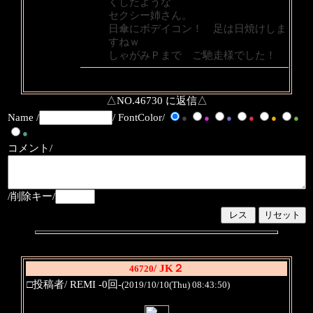
くしたような
セクシー姉さん。
日傘にボデイコン！ 足は日焼けしま
すねｗ
しゃがみＰまで ご馳走様でした！
△NO.46730 に返信△
Name /
/ FontColor/
●
●
●
●
●
●
●
コメント/
/削除キー/
/ JK２
46720
□投稿者/ REMI -0回-
(2019/10/10(Thu) 08:43:50)