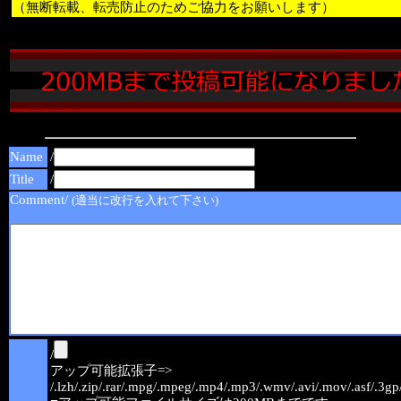
（無断転載、転売防止のためご協力をお願いします）
Name
/
Title
/
Comment/
(適当に改行を入れて下さい)
/
アップ可能拡張子=>
/.lzh/.zip/.rar/.mpg/.mpeg/.mp4/.mp3/.wmv/.avi/.mov/.asf/.3gp