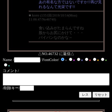
あの有名な方ではないですか!?再び見
れるなんて光栄です!!
■ koro
(1351回/2019/10/14(Mon)
11:06:47/No46740)
食い込みがたまらんですね
股からお尻にかけて・・・
パイパンなのかな～
△NO.46732 に返信△
Name /
/ FontColor/
●
●
●
●
●
●
●
コメント/
/削除キー/