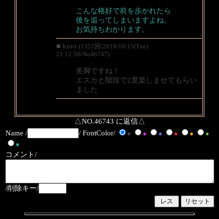
こんな格好で前を歩かれたら
後を追ってしまいますよね。
お気持ちわかります。
■ koro
(1351回/2019/10/15(Tue)
21:12:50/No46747)
美脚ですね！
エスカと階段で2度楽しませてもらい
ました
△NO.46743 に返信△
Name /
/ FontColor/
●
●
●
●
●
●
●
コメント/
/削除キー/