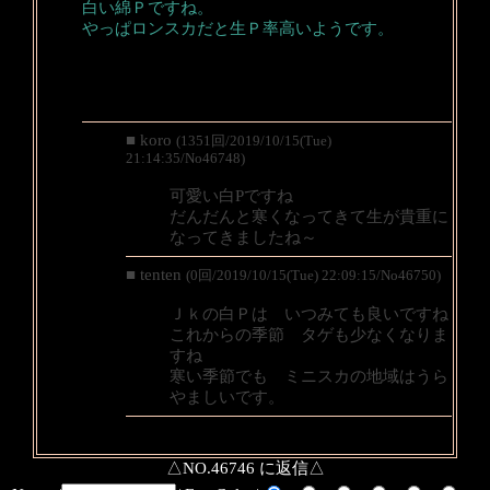
白い綿Ｐですね。
やっぱロンスカだと生Ｐ率高いようです。
■ koro
(1351回/2019/10/15(Tue)
21:14:35/No46748)
可愛い白Pですね
だんだんと寒くなってきて生が貴重に
なってきましたね～
■ tenten
(0回/2019/10/15(Tue) 22:09:15/No46750)
Ｊｋの白Ｐは いつみても良いですね
これからの季節 タゲも少なくなりま
すね
寒い季節でも ミニスカの地域はうら
やましいです。
△NO.46746 に返信△