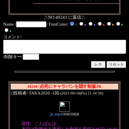
△NO.49243 に返信△
Name /
/ FontColor/
●
●
●
●
●
●
●
コメント/
/削除キー/
/ 必死にキャラパンを隠す制服JK
49240
□投稿者/ TAKA2020 -1回-
(2021/06/18(Fri) 21:34:50)
jk.mp4
/
69050KB
皆様、こんばんは。