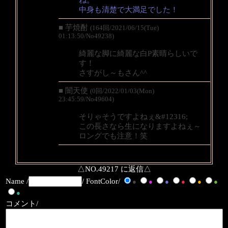
中身も清楚で大満足でした！
■ 芋焼酎
(164回/2021/06/15(Tue)
01:13:50/No49238)
綺麗な脚に綺麗な白P素晴らしいで
す！
さすがし～もさん^^
■ 闇天使
(0回/2022/01/03(Mon)
23:45:59/No49604)
そりゃそうですよねぇ&#12316;
この長さなら生になりますよねぇ～
ロングでも注意！笑
△NO.49217 に返信△
Name /
/ FontColor/
●
●
●
●
●
●
●
コメント/