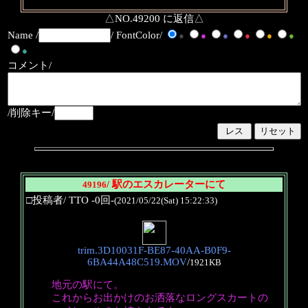
△NO.49200 に返信△
Name /
/ FontColor/
●
●
●
●
●
●
●
コメント/
/削除キー/
/ 駅のエスカレーターにて
49196
□投稿者/ TTO -0回-
(2021/05/22(Sat) 15:22:33)
trim.3D10031F-BE87-40AA-B0F9-
6BA44A48C519.MOV
/
1921KB
地元の駅にて。
これからお出かけのお洒落なロングスカートの