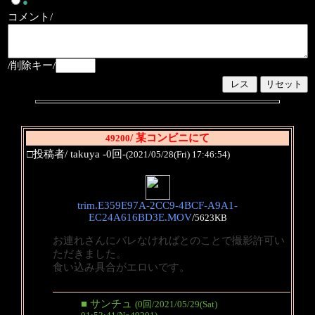
●
コメント/
/削除キー/
/ 某コンビニにて
49200
□投稿者/ takuya -0回-
(2021/05/28(Fri) 17:46:54)
trim.E359E97A-2CC9-4BCF-A9A1-
EC24A616BD3E.MOV
/
5623KB
お連れさんにバレなければとのことで撮影許可い
ただきました。
食い込み具合がエロいです。
■ サンチュ
(0回/2021/05/29(Sat)