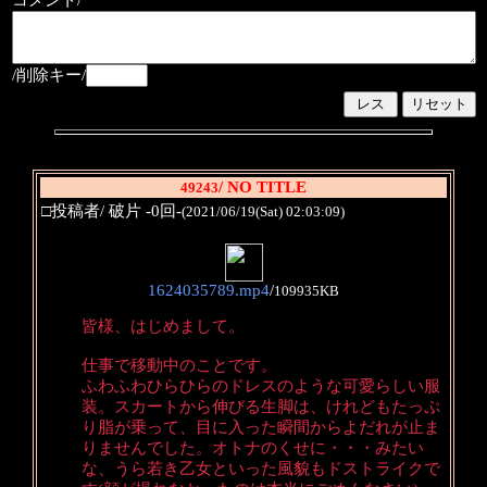
コメント/
/削除キー/
/ NO TITLE
49243
□投稿者/ 破片 -0回-
(2021/06/19(Sat) 02:03:09)
1624035789.mp4
/
109935KB
皆様、はじめまして。
仕事で移動中のことです。
ふわふわひらひらのドレスのような可愛らしい服
装。スカートから伸びる生脚は、けれどもたっぷ
り脂が乗って、目に入った瞬間からよだれが止ま
りませんでした。オトナのくせに・・・みたい
な、うら若き乙女といった風貌もドストライクで