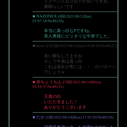
イメージどおり白Ｐが良いですね
素晴らしいです
■ NAZONEX
(0回/2021/06/12(Sat)
03:07:18/No49226)
本当に真っ白なPですね。
美人奥様にピッタリな中身でした。
■ koro
(1351回/2021/06/12(Sat) 10:09:50/No49227)
良い脚をしてますね
そして中身は真っ白
これは淑女が夜には・・・のパターン
でしょうｗ
■ 赤ちょうちん
(76回/2021/06/14(Mon)
01:16:37/No49231)
王道の白
いただきました！
ありがとうございます
■ たか
(1回/2021/06/14(Mon) 17:05:03/No49236)