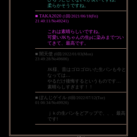
柔らかそうですね。
■ TAKA2020
(1回/2021/06/18(Fri)
21:40:11/No49241)
これは素晴らしいですね。
可愛いJKちゃんの生pに染みまでつい
てきて、最高です。
■ 闇天使
(0回/2022/01/03(Mon)
23:49:28/No49606)
JK様、昔はゴロゴロいた生パンも今と
なっては…
やるだけ後悔するというものです…
素晴らしすぎます！！
■ ぽんじゲイル
(0回/2022/07/12(Tue)
01:06:34/No49926)
ｊｋの生パンをどアップで、、、最高
です!