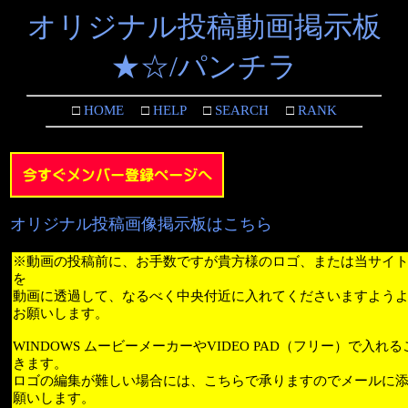
オリジナル投稿動画掲示板
★☆/パンチラ
□
HOME
□
HELP
□
SEARCH
□
RANK
オリジナル投稿画像掲示板はこちら
※動画の投稿前に、お手数ですが貴方様のロゴ、または当サイ
を
動画に透過して、なるべく中央付近に入れてくださいますよう
お願いします。
WINDOWS ムービーメーカーやVIDEO PAD（フリー）で入れ
きます。
ロゴの編集が難しい場合には、こちらで承りますのでメールに
願いします。