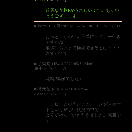
01:53:41/No49201)
綺麗な花柄Pがうれしいです。ありが
とうございます。
■ koro
(1351回/2021/05/29(Sat) 06:11:06/No49203)
おっと、かわいい下着にライナー付き
ですかね
最後にお顔まで拝見できるとは・・・
さすがです
■ 芋焼酎
(164回/2021/05/31(Mon)
00:47:35/No49207)
花柄P素敵でした♪
■ 闇天使
(0回/2022/01/03(Mon)
23:38:06/No49601)
コンビニというシチュ、ロングスカー
トという難しい状況の中で
よくぞやっていただきました。感服で
す…