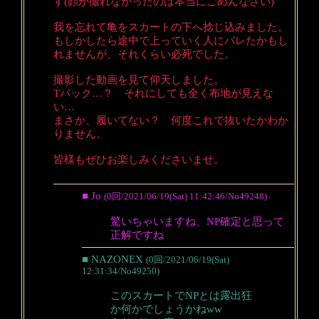
す(顔が撮れなかったのは本当にごめんなさい)
我を忘れて亀をスカートの下へ捻じ込みました。
もしかしたら途中で上っていく人にバレたかもし
れませんが、それくらい必死でした。
撮影した動画を見て仰天しました。
Tバック…？ それにしても全く布地が見えな
い…
まさか、履いてない？ 何度これで抜いたかわか
りません。
皆様もぜひお楽しみくださいませ。
■ Jo
(0回/2021/06/19(Sat) 11:42:46/No49248)
驚いちゃいますね、NP確定と思って
正解ですね
■ NAZONEX
(0回/2021/06/19(Sat)
12:31:34/No49250)
このスカートでNPとは露出狂
か何かでしょうかねww