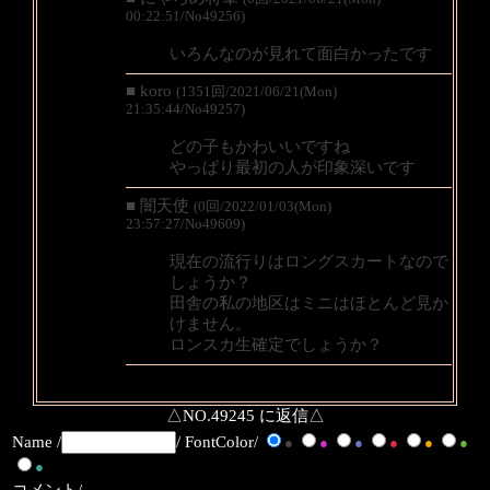
00:22:51/No49256)
いろんなのが見れて面白かったです
■ koro
(1351回/2021/06/21(Mon)
21:35:44/No49257)
どの子もかわいいですね
やっぱり最初の人が印象深いです
■ 闇天使
(0回/2022/01/03(Mon)
23:57:27/No49609)
現在の流行りはロングスカートなので
しょうか？
田舎の私の地区はミニはほとんど見か
けません。
ロンスカ生確定でしょうか？
△NO.49245 に返信△
Name /
/ FontColor/
●
●
●
●
●
●
●