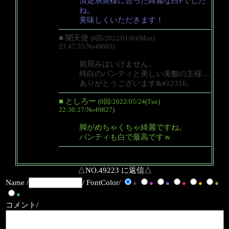
清楚系奥様に合った綺麗な白Pでした
ね。
美味しくいただきます！
■ 闇天使
(0回/2022/01/03(Mon)
23:47:55/No49605)
前屈みはいけません。
純白のパンティと美しい美貌の主様…
ありがとうございます&#12316;
■ としろー
(0回/2022/05/24(Tue)
22:30:27/No49827)
脚がめちゃくちゃ綺麗ですね。
パンティも白で最高ですｗ
△NO.49223 に返信△
Name /
/ FontColor/
●
●
●
●
●
●
●
コメント/