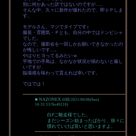
別に何かあった訳ではないのですが…。
そんな中、久々に新作が撮れたので、即ＵＰしま
す。
モデルさん、マジでタイプです♪
服装・雰囲気・Ｐとも、自分の中ではドンピシャ
でした。
なので、撮影会を一回しかお願いできなかったの
が悔しいです…。
やはりヒヨってるみたいｗ
平地での手鳥は、なかなか状況が揃わないと厳し
いですが、
臨場感を味わって貰えれば幸いです。
ではでは！
■ NAZONEX
(0回/2021/06/06(Sun)
16:33:53/No49218)
白Pご馳走様でした。
まだシーズン始まったばかり、徐々に
慣れていけば良いと思いますよ。