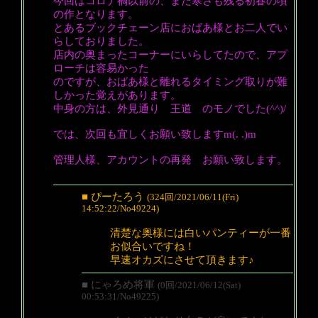
今回はコロナ禍以前の、まだ寒さも残る初春の頃
の作となります。
とあるブックチェーン店におばあ様とお二人でい
らしておりました。
店内の奥まったコーナーにいらしてたので、アプ
ローチは容易かった
のですが、おばあ様と離れるタイミング取りが難
しかった覚えがあります。
中身の方は、外見通り 王道 のモノでした(^^)/
では、次回も宜しくお願い致しますm(. .)m
管理人様、アカウントの再発 お願い致します。
■ ぴーたろう
(324回/2021/06/11(Fri)
14:52:22/No49224)
清楚な奥様には白いパンティーが一番
お似合いですね！
早速オカズにさせて頂きます♪
■ にゃろめ将軍
(0回/2021/06/12(Sat)
00:53:31/No49225)