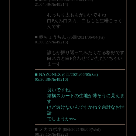
21:04:49/No49214)
むっちり太ももがいいですね
白Pんみ白スカ、白ももと生唾ごっく
んです
■ 赤ちょうちん
(76回/2021/06/04(Fri)
01:00:27/No49215)
誰もが振り返ってみたくなる格好です
白スカと白P合わせていただいちゃい
まーす
■ NAZONEX
(0回/2021/06/05(Sat)
05:30:38/No49216)
良いですね。
結構スカートの生地が薄そうに見えま
す
けど透けないんですかね？余計なお世
話
でしょうかww
■ メカカポネ
(0回/2021/06/09(Wed)
00:28:15/No49222)