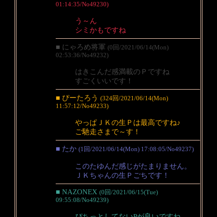
01:14:35/No49230)
う～ん
シミかもですね
■ にゃろめ将軍
(0回/2021/06/14(Mon)
02:53:36/No49232)
はきこんだ感満載のＰですね
すごくいいです！
■ ぴーたろう
(324回/2021/06/14(Mon)
11:57:12/No49233)
やっぱＪＫの生Ｐは最高ですね♪
ご馳走さまで～す！
■ たか
(1回/2021/06/14(Mon) 17:08:05/No49237)
このたゆんだ感じがたまりません。
ＪＫちゃんの生Ｐごちです！
■ NAZONEX
(0回/2021/06/15(Tue)
09:55:08/No49239)
ぴちっとしてないPが良いですね。