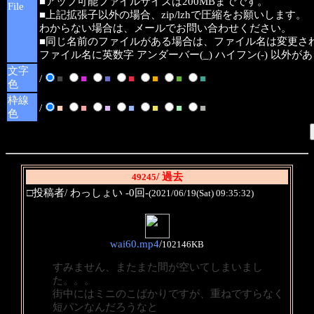
■アップ可能ファイルサイズは200MBまでです。
File
■上記拡張子以外の場合、zip/lzhで圧縮をお願いします。
わからない場合は、メールでお問い合わせください。
■同じ名前のファイルがある場合は、ファイル名は変更さ
ファイル名に英数字 アンダーバー(_) ハイフン(-) 以外
文字
/
■
■
■
■
■
■
■
色
枠線
/
■
■
■
■
■
■
■
色
/ 過去
49245
□投稿者/ わっしょい -0回-
(2021/06/19(Sat) 09:35:32)
wai60.mp4
/
102146KB
すみません、またまた間が空いてしまいまし
た。。。
街中にはミニのこばかりですが、重ねですらなく
短パンなんだろうなと