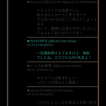
■ koro
(1351回/2021/06/19(Sat) 02:23:48/No49244)
ドストライクな光景でした
短すぎのスカートに手でガード
でも完ぺきではなくて見えてしまって
るｗ
そして、最後には見えやすいようにし
てもらえてありがたいです！
■ NAZONEX
(0回/2021/06/19(Sat)
12:33:27/No49251)
一生懸命押さえてますけど、無駄
でしたね。カラフルなPが丸見え！
■ にゃろめ将軍
(0回/2021/06/20(Sun)
00:52:35/No49252)
キャラパンは恥ずかしい
っていう仕草がもう最高！
■ tarou123
(0回/2021/06/20(Sun)
18:39:01/No49255)
〇げていくところを見るとお気づきな