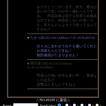
ありがとうございます。昨今、重ねが
多いので良いのが中々撮れへんです
ね。 作品自体は逆さも対面も結構あ
るのてすが、画質良くないの多いで
す。皆さんどんなカメラ使ってるんで
すかね？
■ たか
(1回/2021/06/14(Mon) 17:01:39/No49234)
白スカに合わせて白Ｐを履いてくれた
お洒落ちゃんですね！
無防備感がたまりません！
■ 闇天使
(0回/2022/01/03(Mon)
23:43:32/No49603)
警戒心の強い女性も多い中、、警戒な
しの足広げ
攻撃はたまらんですねぇ
△NO.49209 に返信△
Name /
/ FontColor/
●
●
●
●
●
●