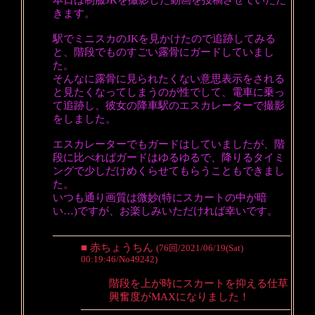
本日は制服JKを撮影した動画を投稿させていただ
きます。
駅でミニスカのJKを見かけたので追跡してみる
と、階段でものすごい露骨にガードしていまし
た。
そんなに露骨に見られたくない意思表示をされる
と見たくなってしまうのが性でして、電車に乗っ
て追跡し、彼女の降車駅のエスカレーターで撮影
をしました。
エスカレーターでもガードはしていましたが、階
段に比べればガードはゆるゆるで、降りるタイミ
ングで少しだけめくらせてもらうこともできまし
た。
いつも通り画質は微妙(特にスカートの中が暗
い…)ですが、お楽しみいただければ幸いです。
■ 赤ちょうちん
(76回/2021/06/19(Sat)
00:19:46/No49242)
階段を上が時にスカートを抑える仕草
興奮度がMAXになりました！