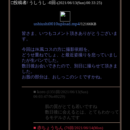
□投稿者/ うしうし -0回-
(2021/06/13(Sun) 00:33:25)
ushiushi0010upload.mp4
/
12166KB
皆さま、いつもコメント頂きありがとうございま
す。
今回はJK風コスの方に撮影依頼を。
どうせ重ねでしょ、と最近姿撮りを怠っていまし
たが生パンでした。
数日後お会いできたので、別日に撮らせて頂きま
した。
お股の部分は、おしっこのシミですかね。
■ koro
(1351回/2021/06/13(Sun)
06:03:47/No49229)
肌の質がとても若いですね
数日後に会えるとは、とてもわかって
るモデルさんです
■ 赤ちょうちん
(76回/2021/06/14(Mon)