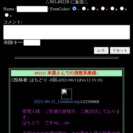
△NO.49228 に返信△
Name /
/ FontColor/
●
●
●
●
●
●
●
コメント/
/削除キー/
/ 本屋さんでの清楚系奥様♪
49223
□投稿者/ はちどり -0回-
(2021/06/11(Fri) 12:35:10)
2021-06-11_Untitled.mp4
/
22569KB
管理人様、ご常連の皆様方、ご無沙汰しておりま
す。
はちどり ですm(_ _)m