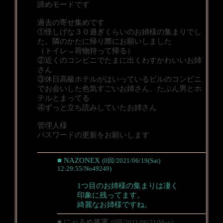
諦めモードです
過去の寄せ集めです
①怪しげな３０過ぎくらいのお姉様の集まりでし
た。隣のかたに帰り際にお願いしました
（トイレ→荷物持って帰る）
②近くのコンビニでたまに出くわすかわいいお姉
さん
③休日高級ホテルがはいっているビルのコンビニ
でお会いした色気すごいお姉さん、たぶん男とホ
テルとまってる
④ずっと立ち読みしていたお姉さん
管理人様
パスワードの更新をお願いします
■ NAZONEX
(0回/2021/06/19(Sat)
12:29:55/No49249)
1つ目のお姉様の集まりは凄く
印象に残ってます。
綺麗なお姉様ですね。
■ にゃろめ将軍
(0回/2021/06/21(Mon)