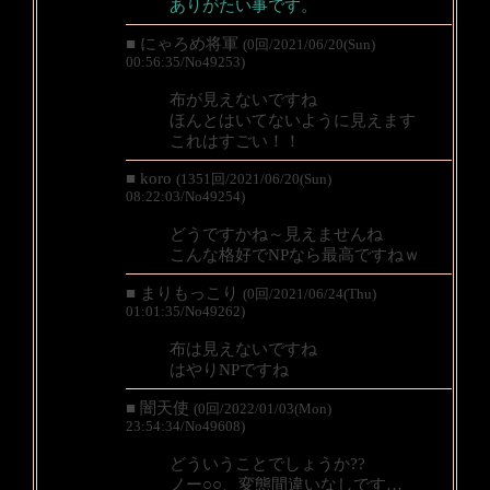
ありがたい事です。
■ にゃろめ将軍
(0回/2021/06/20(Sun)
00:56:35/No49253)
布が見えないですね
ほんとはいてないように見えます
これはすごい！！
■ koro
(1351回/2021/06/20(Sun)
08:22:03/No49254)
どうですかね～見えませんね
こんな格好でNPなら最高ですねｗ
■ まりもっこり
(0回/2021/06/24(Thu)
01:01:35/No49262)
布は見えないですね
はやりNPですね
■ 闇天使
(0回/2022/01/03(Mon)
23:54:34/No49608)
どういうことでしょうか??
ノー○○、変態間違いなしです…