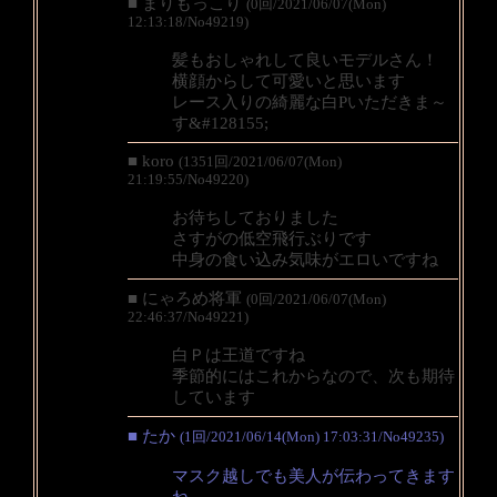
■ まりもっこり
(0回/2021/06/07(Mon)
12:13:18/No49219)
髪もおしゃれして良いモデルさん！
横顔からして可愛いと思います
レース入りの綺麗な白Pいただきま～
す&#128155;
■ koro
(1351回/2021/06/07(Mon)
21:19:55/No49220)
お待ちしておりました
さすがの低空飛行ぶりです
中身の食い込み気味がエロいですね
■ にゃろめ将軍
(0回/2021/06/07(Mon)
22:46:37/No49221)
白Ｐは王道ですね
季節的にはこれからなので、次も期待
しています
■ たか
(1回/2021/06/14(Mon) 17:03:31/No49235)
マスク越しでも美人が伝わってきます
ね。