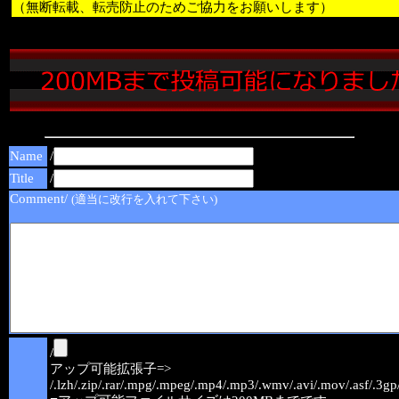
（無断転載、転売防止のためご協力をお願いします）
Name
/
Title
/
Comment/
(適当に改行を入れて下さい)
/
アップ可能拡張子=>
/.lzh/.zip/.rar/.mpg/.mpeg/.mp4/.mp3/.wmv/.avi/.mov/.asf/.3gp