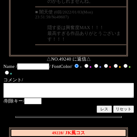
のかもしれませんね。
■ 闇天使
(0回/2022/01/03(Mon)
23:51:59/No49607)
隠す姿は興奮度MAX！！！
最高すぎる作品ありがとうございま
す！！！
△NO.49240 に返信△
Name /
/ FontColor/
●
●
●
●
●
●
●
コメント/
/削除キー/
/ JK風コス
49228