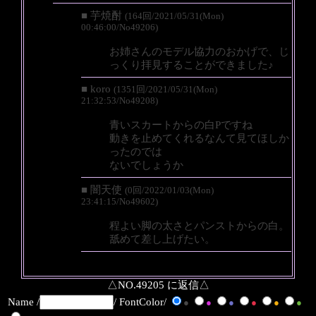
■ 芋焼酎
(164回/2021/05/31(Mon)
00:46:00/No49206)
お姉さんのモデル協力のおかげで、じ
っくり拝見することができました♪
■ koro
(1351回/2021/05/31(Mon)
21:32:53/No49208)
青いスカートからの白Pですね
動きを止めてくれるなんて見てほしか
ったのでは
ないでしょうか
■ 闇天使
(0回/2022/01/03(Mon)
23:41:15/No49602)
程よい脚の太さとパンストからの白。
舐めて差し上げたい。
△NO.49205 に返信△
Name /
/ FontColor/
●
●
●
●
●
●