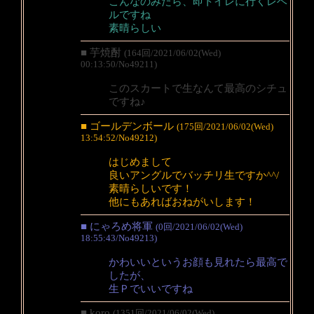
こんなのみたら、即トイレに行くレベ
ルですね
素晴らしい
■ 芋焼酎
(164回/2021/06/02(Wed)
00:13:50/No49211)
このスカートで生なんて最高のシチュ
ですね♪
■ ゴールデンボール
(175回/2021/06/02(Wed)
13:54:52/No49212)
はじめまして
良いアングルでバッチリ生ですか^^/
素晴らしいです！
他にもあればおねがいします！
■ にゃろめ将軍
(0回/2021/06/02(Wed)
18:55:43/No49213)
かわいいというお顔も見れたら最高で
したが、
生Ｐでいいですね
■ koro
(1351回/2021/06/02(Wed)