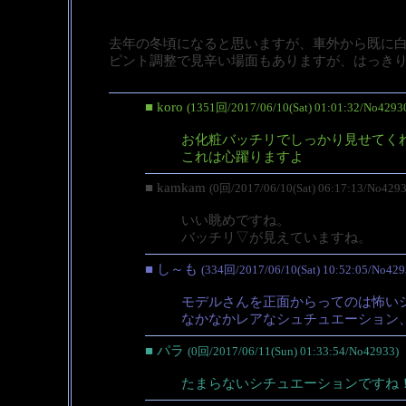
去年の冬頃になると思いますが、車外から既に
ピント調整で見辛い場面もありますが、はっき
■ koro
(1351回/2017/06/10(Sat) 01:01:32/No4293
お化粧バッチリでしっかり見せてく
これは心躍りますよ
■ kamkam
(0回/2017/06/10(Sat) 06:17:13/No4293
いい眺めですね。
バッチリ▽が見えていますね。
■ し～も
(334回/2017/06/10(Sat) 10:52:05/No429
モデルさんを正面からってのは怖い
なかなかレアなシュチュエーション
■ パラ
(0回/2017/06/11(Sun) 01:33:54/No42933)
たまらないシチュエーションですね