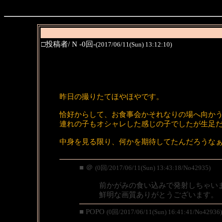
□投稿者/ N -0回-
(2017/06/11(Sun) 13:12:10)
昨日の撮りたてほやほやです。
恰好からして、お食事会かそれなりの場へ向か
連れの子もオシャレした感じの子でしたが生足
中身を見る限り、何かを期待してたんだろうな
■ ＠
(0回/2017/06/11(Sun) 13:43:18/No42935)
前かがみの食い込みで発射しちゃい
鮮明な画質ありがとうございます。
■ POPO
(0回/2017/06/11(Sun) 16:41:41/No42936)