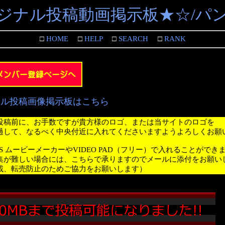
ジナル投稿動画掲示板★☆/パ
□
HOME
□
HELP
□
SEARCH
□
RANK
ナル投稿画像掲示板はこちら
投稿前に、お手数ですが貴方様のロゴ、または当サイトのロゴを
過して、なるべく中央付近に入れてくださいますようよろしくお願
WS ムービーメーカーやVIDEO PAD（フリー）で入れることができ
集が難しい場合には、こちらで承りますのでメールに添付をお願い
載、転売防止のためご協力をお願いします）