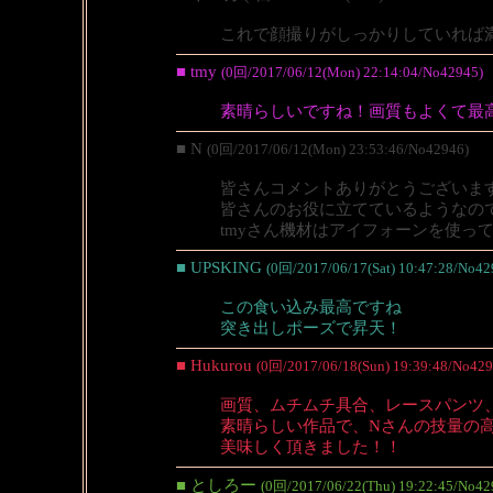
これで顔撮りがしっかりしていれば
■ tmy
(0回/2017/06/12(Mon) 22:14:04/No42945)
素晴らしいですね！画質もよくて最
■ N
(0回/2017/06/12(Mon) 23:53:46/No42946)
皆さんコメントありがとうございま
皆さんのお役に立てているようなの
tmyさん機材はアイフォーンを使っ
■ UPSKING
(0回/2017/06/17(Sat) 10:47:28/No42
この食い込み最高ですね
突き出しポーズで昇天！
■ Hukurou
(0回/2017/06/18(Sun) 19:39:48/No429
画質、ムチムチ具合、レースパンツ
素晴らしい作品で、Nさんの技量の
美味しく頂きました！！
■ としろー
(0回/2017/06/22(Thu) 19:22:45/No42