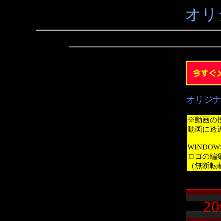
オリ
オリジ
※動画の
動画に透
WINDO
ロゴの編
（無断転