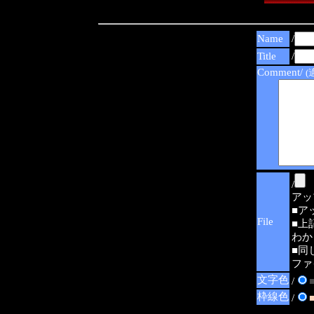
Name
/
Title
/
Comment/
(
/
アップ可
■ア
File
■上
わか
■同
ファ
文字色
/
枠線色
/