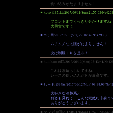
食い込みがたまりません！
■ koro
(1351回/2017/06/11(Sun) 21:55:03/No4293
フロントまでくっきり分かりますね
大興奮ですよ
■ m
(0回/2017/06/11(Sun) 22:16:37/No42939)
ムチムチな太腿がたまりません！
次は制服ＪＫを是非！
■ kamkam
(0回/2017/06/12(Mon) 05:43:41/No42
これは素晴らしいですね。
レースの食い込んだＰが最高です。
■ し～も
(334回/2017/06/12(Mon) 09:38:03/No42
大好きな清楚系♪
お姿も見れて、こんな素敵な中身ま
ありがとうございます。
■ ヤマガ
(0回/2017/06/12(Mon) 11:52:02/No4294