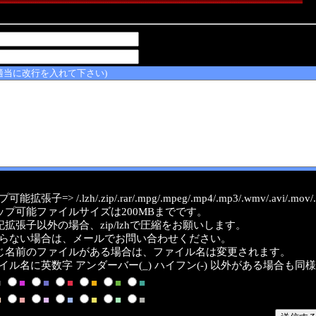
適当に改行を入れて下さい)
能拡張子=> /.lzh/.zip/.rar/.mpg/.mpeg/.mp4/.mp3/.wmv/.avi/.mov/.a
ップ可能ファイルサイズは200MBまでです。
記拡張子以外の場合、zip/lzhで圧縮をお願いします。
らない場合は、メールでお問い合わせください。
じ名前のファイルがある場合は、ファイル名は変更されます。
イル名に英数字 アンダーバー(_) ハイフン(-) 以外がある場合も同
■
■
■
■
■
■
■
■
■
■
■
■
■
■