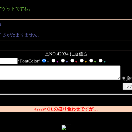
にゲットですね。
)
ロさがたまりません。
△NO.42934 に返信△
/ FontColor/
●
●
●
●
●
●
●
/削除
/ OLの盛り合わせですが…
42929