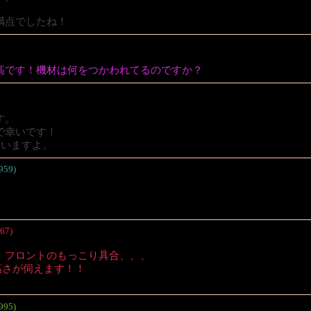
満点でしたね！
高です！機材は何をつかわれてるのですか？
す。
で幸いです！
ていますよ。
959)
67)
、フロントのもっこり具合、、、
高さが伺えます！！
995)