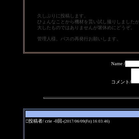
久しぶりに投稿します。
ひょんなことから機材を貰い試し撮りしました
大したものではありませんが箸休めにどうぞ。
管理人様、パスの再発行お願いします。
Name /
コメント/
□投稿者/ crie -0回-
(2017/06/09(Fri) 16:03:46)