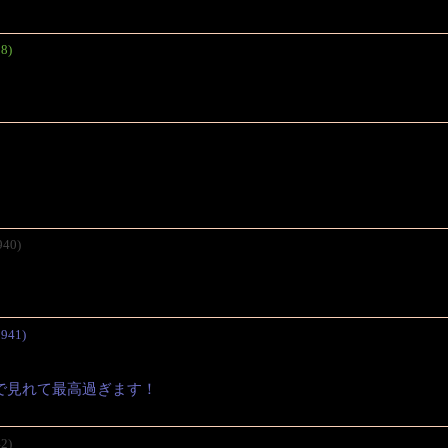
8)
940)
941)
で見れて最高過ぎます！
2)