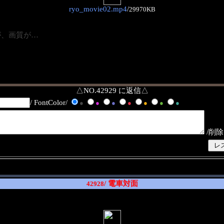
ryo_movie02.mp4
/
29970KB
が、画質が…
△NO.42929 に返信△
/ FontColor/
●
●
●
●
●
●
●
/削除
/ 電車対面
42928