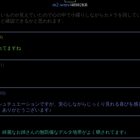
m2.wmv
/
48982KB
白いものが見えていたので心の中で小躍りしながらカメラを回して
りと確認できるかと思われます。
0)
れてますね
1)
32)
シュチュエーションですが、安心しながらじっくり見れる喜びを感
、ありがとうございます♪
！綺麗なお姉さんの無防備なデルタ地帯がよく晒されてます♪