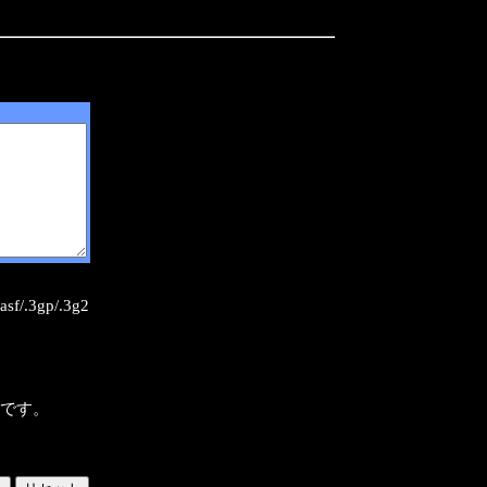
sf/.3gp/.3g2
様です。