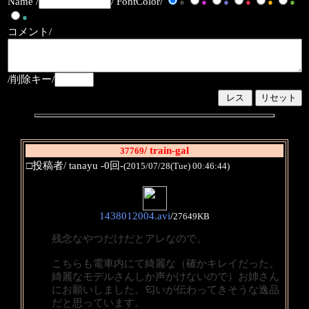
Name /
/ FontColor/
●
●
●
●
●
●
●
コメント/
/削除キー/
/ train-gal
37769
□投稿者/ tanayu -0回-
(2015/07/28(Tue) 00:46:44)
1438012004.avi
/
27649KB
残念なやつだけだとアレなので。
こちらも電車内にて綺麗な（確かキレイだった。
綺麗なモデルさんしか声かけないので）お姉さん
にお願いしました。匂いが伝わってきそうな逸品
だと思っています。