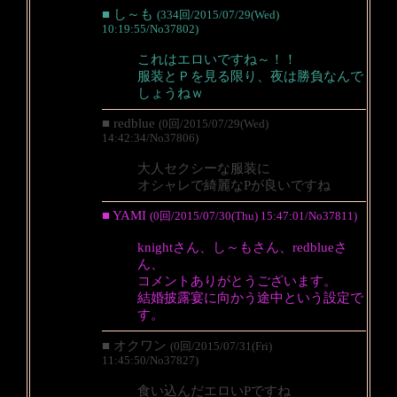
■ し～も
(334回/2015/07/29(Wed)
10:19:55/No37802)
これはエロいですね～！！
服装とＰを見る限り、夜は勝負なんで
しょうねｗ
■ redblue
(0回/2015/07/29(Wed)
14:42:34/No37806)
大人セクシーな服装に
オシャレで綺麗なPが良いですね
■ YAMI
(0回/2015/07/30(Thu) 15:47:01/No37811)
knightさん、し～もさん、redblueさ
ん、
コメントありがとうございます。
結婚披露宴に向かう途中という設定で
す。
■ オクワン
(0回/2015/07/31(Fri)
11:45:50/No37827)
食い込んだエロいPですね