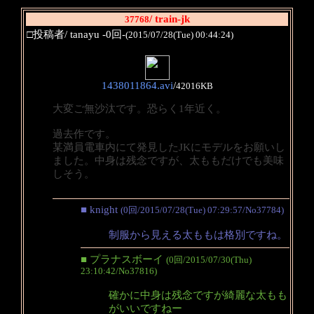
/ train-jk
37768
□投稿者/ tanayu -0回-
(2015/07/28(Tue) 00:44:24)
1438011864.avi
/
42016KB
大変ご無沙汰です。恐らく1年近く。
過去作です。
某満員電車内にて発見したJKにモデルをお願いし
ました。中身は残念ですが、太ももだけでも美味
しそう。
■ knight
(0回/2015/07/28(Tue) 07:29:57/No37784)
制服から見える太ももは格別ですね。
■ プラナスボーイ
(0回/2015/07/30(Thu)
23:10:42/No37816)
確かに中身は残念ですが綺麗な太もも
がいいですねー