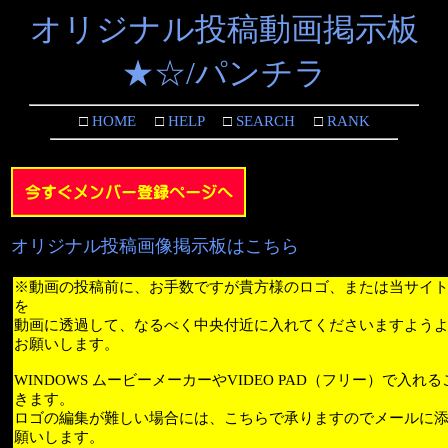
オリジナル投稿動画掲示板
★☆/パンチラ
□
HOME
□
HELP
□
SEARCH
□
RANK
オリジナル投稿画像掲示板はこちら
※動画の投稿前に、お手数ですが貴方様のロゴ、または当サイ
を
動画に透過して、なるべく中央付近に入れてくださいますよう
お願いします。
WINDOWS ムービーメーカーやVIDEO PAD（フリー）で入れ
きます。
ロゴの編集が難しい場合には、こちらで承りますのでメールに
願いします。