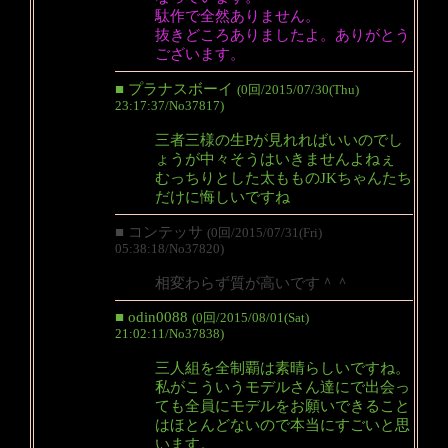
駄作で全然ありません。
抜きどころありましたよ。ありがとう
ございます。
■ プラナスボーイ
(0回/2015/07/30(Thu)
23:17:37/No37817)
三者三様の生Pが見れればいいのでし
ょうが中々そうはいきませんよねぇ
むっちりとした太もものJKちゃんたち
だけに悔しいですね
■ コンテッサ
(0回/2015/07/31(Fri)
05:38:18/No37820)
相変わらず質が高いです＾＾
■ odin0088
(0回/2015/08/01(Sat)
21:02:11/No37838)
三人組を全制覇は素晴らしいですね。
私がこういうモデルさん達にで出会っ
ても全員にモデルをお願いできること
はほとんどないので本当にすごいと思
います。