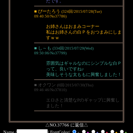
たです。
■ ぴーたろう
(324回/2015/07/28(Tue)
09:40:50/No37786)
お姉さんはおまみコーナー
私はお姉さんの白Ｐをおつまみにしま
すｗｗ
■ し～も
(334回/2015/07/29(Wed)
09:50:06/No37799)
雰囲気はギャルなのにシンプルな白Ｐ
って、良いですね♪
美味しそうな太ももに興奮しました！
■ オクワン
(0回/2015/07/30(Thu)
09:46:46/No37810)
エロさと清楚なPのギャップに興奮し
ました！
△NO.37766 に返信△
Name /
/ FontColor/
●
●
●
●
●
●