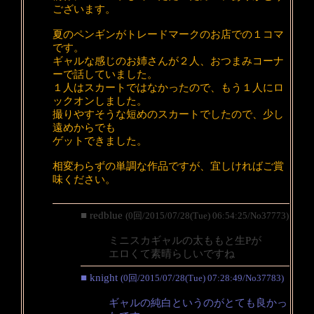
ございます。
夏のペンギンがトレードマークのお店での１コマ
です。
ギャルな感じのお姉さんが２人、おつまみコーナ
ーで話していました。
１人はスカートではなかったので、もう１人にロ
ックオンしました。
撮りやすそうな短めのスカートでしたので、少し
遠めからでも
ゲットできました。
相変わらずの単調な作品ですが、宜しければご賞
味ください。
■ redblue
(0回/2015/07/28(Tue) 06:54:25/No37773)
ミニスカギャルの太ももと生Pが
エロくて素晴らしいですね
■ knight
(0回/2015/07/28(Tue) 07:28:49/No37783)
ギャルの純白というのがとても良かっ