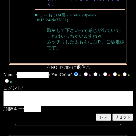
ん。
■ し～も
(334回/2015/07/29(Wed)
10:16:24/No37801)
取材して下さいって感じが出ていて、
これはいっちゃいますねｗ
ムッチリした太ももに白Ｐ、ご馳走様
です。
△NO.37789 に返信△
Name /
/ FontColor/
●
●
●
●
●
●
●
コメント/
/削除キー/