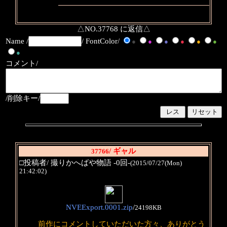
△NO.37768 に返信△
Name /
/ FontColor/
●
●
●
●
●
●
●
コメント/
/削除キー/
/ ギャル
37766
□投稿者/ 撮りかへばや物語 -0回-
(2015/07/27(Mon)
21:42:02)
NVEExport.0001.zip
/
24198KB
前作にコメントしていただいた方々、ありがとう