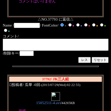
コメントはいりません
△NO.37793 に返信△
Name /
/ FontColor/
●
●
●
●
●
●
●
コメント/
/削除キー/
/ JK三人組
37792
□投稿者/ 瓜華 -0回-
(2015/07/29(Wed) 02:22:55)
15052511-4.avi
/
44265KB
皆様