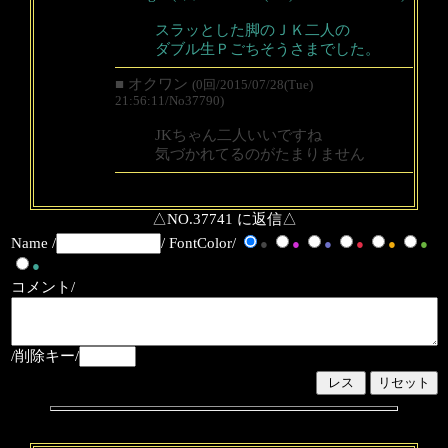
スラッとした脚のＪＫ二人の
ダブル生Ｐごちそうさまでした。
■ オクワン
(0回/2015/07/28(Tue)
21:56:11/No37790)
JKちゃん二人いいですね
気づかれてるのがたまりません
△NO.37741 に返信△
Name /
/ FontColor/
●
●
●
●
●
●
●
コメント/
/削除キー/