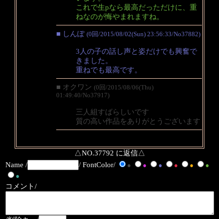
これで生pなら最高だっただけに、重
ねなのが悔やまれますね。
■ しんぽ
(0回/2015/08/02(Sun) 23:56:33/No37882)
3人の子の話し声と姿だけでも興奮で
きました。
重ねでも最高です。
■ オクワン
(0回/2015/08/06(Thu)
01:49:40/No37917)
三人組すばらしいです
質の高い作品をありがとうございます
△NO.37792 に返信△
Name /
/ FontColor/
●
●
●
●
●
●
●
コメント/