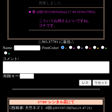
興奮しました
■ 泰
(0回/2015/08/02(Sun) 17:49:10/No37865)
こういうお姉さんいいですね。
ゴチです。
△NO.37791 に返信△
Name /
/ FontColor/
●
●
●
●
●
●
●
コメント/
/削除キー/
/ レンタル店にて
37789
□投稿者/ 天竺ネズミ -0回-
(2015/07/28(Tue) 21:47:21)