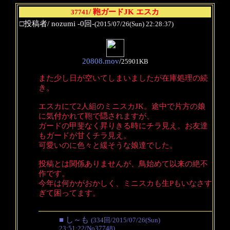
/ 鞄ガードJK エスカ
37741
□投稿者/ nozumi -0回-
(2015/07/26(Sun) 22:28:37)
20808.mov
/
25901KB
また少し日が空いてしまいましたが在庫処理の続
き。
エスカにて2人組のミニスカJK。途中で片方の娘
に気付かれて鞄で隠されますが、
ガードの甲斐なく昇りきる時にチラ見え。お友達
もガードが甘くチラ見え。
可愛いのに色々と緩そうな娘達でした。
投稿とは関係ありませんが、鳥始めて以来の絶不
作です。
今年は何かがおかしく、ミニスカも生Pもいなさす
ぎて困ってます。
■ し～も
(334回/2015/07/26(Sun)
23:51:22/No37748)