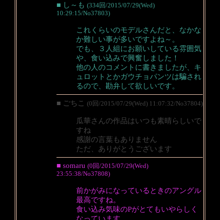
■ し～も
(334回/2015/07/29(Wed)
10:29:15/No37803)
これくらいのモデルさんだと、なかな
か難しい事が多いですよね～。
でも、３人組にお願いしている雰囲気
や、食い込みで興奮しました！
他の人のコメントに書きましたが、キ
ュロットとかガウチョパンツは騙され
るので、勘弁して欲しいです。
■ ごちこ
(0回/2015/07/29(Wed) 11:07:32/No37804)
瓜華さんの作品はいつも素晴らしいで
すね
感謝の言葉もありません
ただ、ありがとうございます
■ somaru
(0回/2015/07/29(Wed)
23:55:38/No37808)
前かがみになっているときのアングル
最高ですね。
食い込み気味のPがとてもいやらしく
なっています。