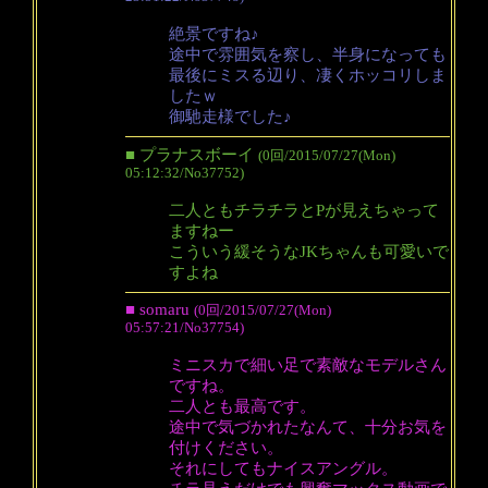
絶景ですね♪
途中で雰囲気を察し、半身になっても
最後にミスる辺り、凄くホッコリしま
したｗ
御馳走様でした♪
■ プラナスボーイ
(0回/2015/07/27(Mon)
05:12:32/No37752)
二人ともチラチラとPが見えちゃって
ますねー
こういう緩そうなJKちゃんも可愛いで
すよね
■ somaru
(0回/2015/07/27(Mon)
05:57:21/No37754)
ミニスカで細い足で素敵なモデルさん
ですね。
二人とも最高です。
途中で気づかれたなんて、十分お気を
付けください。
それにしてもナイスアングル。