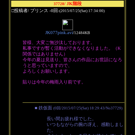
/ JK階段
37728
□投稿者/ プリンス -0回-
(2015/07/25(Sat) 17:34:00)
JK077pink.avi
/
12484KB
皆様、大変ご無沙汰しております。
私事ですが暫く活動ができなくなりました。（K
関係ではありません）
今年の夏は見送り、皆さんの作品にお世話になろ
うと思っていますので、
よろしくお願いします。
貼りは今年の梅雨入り前です。
■ 鉄仮面
(0回/2015/07/25(Sat) 18:29:43/No37729)
長い間お疲れ様でした。
いつもながらの腕の冴え、感動しまし
た。