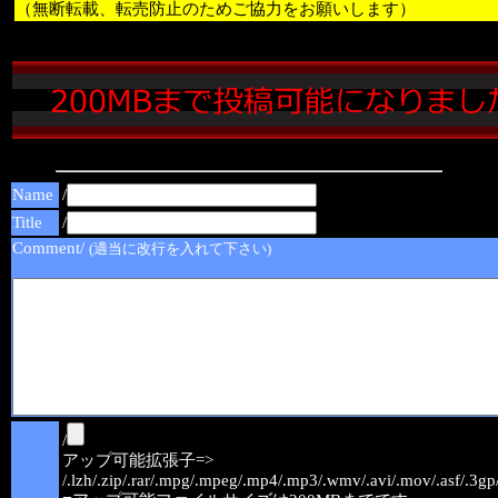
（無断転載、転売防止のためご協力をお願いします）
Name
/
Title
/
Comment/
(適当に改行を入れて下さい)
/
アップ可能拡張子=>
/.lzh/.zip/.rar/.mpg/.mpeg/.mp4/.mp3/.wmv/.avi/.mov/.asf/.3gp