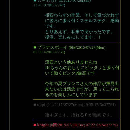
■ し～も
(334回/2015/07/26(Sun)
23:46:07/No37747)
相変わらずの手業、そして気づかれず
に後ろに張り付くステルステク、感動
です。
とりあえず、私事で良かったです。
復活、楽しみにしてます！！
■ プラナスボーイ
(0回/2015/07/27(Mon)
05:08:42/No37751)
流石という他ありませんね
JKちゃんのおしりにピッタリと張り付
いて動くピンクP最高です
今年の夏プリンスさんの作品が拝見出
来ないのは残念ですが、戻ってこられ
るのを楽しみにしています
■ oppi
(0回/2015/07/27(Mon) 19:35:17/No37764)
凄すぎます、揺れるＰが最高です。
■ knight
(0回/2015/07/28(Tue) 07:22:05/No37779)