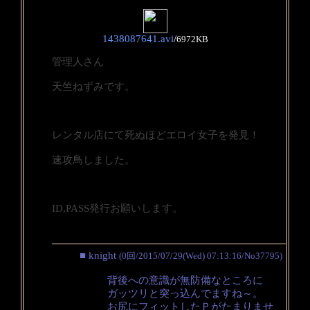
1438087641.avi
/
6972KB
管理人さん
天竺ねずみです。
レンタル店にて死ぬほどエロイ女子を発見！
速攻鳥しました。
ID,PASS発行お願いします。
■ knight
(0回/2015/07/29(Wed) 07:13:16/No37795)
背後への意識が無防備なところに
ガッツリと突っ込んでますね～。
お尻にフィットしたＰがたまりませ