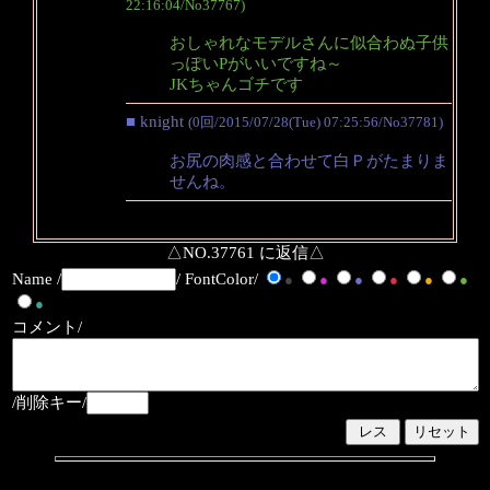
22:16:04/No37767)
おしゃれなモデルさんに似合わぬ子供
っぽいPがいいですね～
JKちゃんゴチです
■ knight
(0回/2015/07/28(Tue) 07:25:56/No37781)
お尻の肉感と合わせて白Ｐがたまりま
せんね。
△NO.37761 に返信△
Name /
/ FontColor/
●
●
●
●
●
●
●
コメント/
/削除キー/