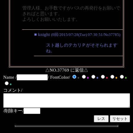
管理人様、お手数ですがパスの再発行をお願いで
きればと思います。
よろしくお願いいたします。
■ knight
(0回/2015/07/28(Tue) 07:30:51/No37785)
スト越しのテカリＰがそそられます
ね。
△NO.37769 に返信△
Name /
/ FontColor/
●
●
●
●
●
●
●
コメント/
/削除キー/