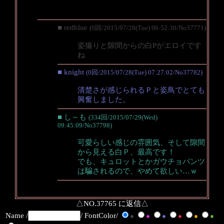
■ redblue
(0回/2015/07/28(Tue) 06:52:30/No37771)
姿撮りと隙間からの白Pがエロイです
ね
■ knight
(0回/2015/07/28(Tue) 07:27:02/No37782)
清楚さが感じられるＰと姿鳥でとても
興奮しました。
■ し～も
(334回/2015/07/29(Wed)
09:45:09/No37798)
可愛らしい感じの雰囲気、そして隙間
から見える白Ｐ、最高です！
でも、キュロットとかガウチョパンツ
は騙されるので、やめて欲しい…ｗ
△NO.37765 に返信△
Name /
/ FontColor/
●
●
●
●
●
●