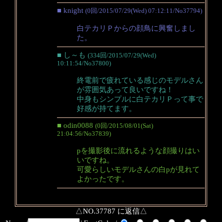
■ knight
(0回/2015/07/29(Wed) 07:12:11/No37794)
白テカリＰからの顔鳥に興奮しまし
た。
■ し～も
(334回/2015/07/29(Wed)
10:11:54/No37800)
終電前で疲れている感じのモデルさん
が雰囲気あって良いですね！
中身もシンプルに白テカリＰって事で
好感が持てます。
■ odin0088
(0回/2015/08/01(Sat)
21:04:56/No37839)
pを撮影後に流れるような顔撮りはい
いですね。
可愛らしいモデルさんの白pが見れて
よかったです。
△NO.37787 に返信△