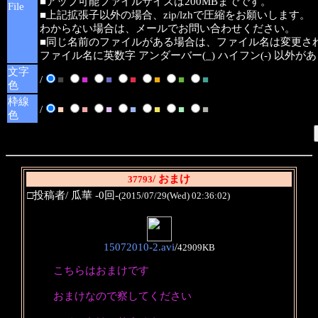
■アップ可能ファイルサイズは200MBまでです。
File
■上記拡張子以外の場合、zip/lzhで圧縮をお願いします。
わからない場合は、メールでお問い合わせください。
■同じ名前のファイルがある場合は、ファイル名は変更さ
ファイル名に英数字 アンダーバー(_) ハイフン(-) 以外
文字
/
■
■
■
■
■
■
■
色
枠線
/
■
■
■
■
■
■
■
色
/ おまけ
37793
□投稿者/ 瓜華 -0回-
(2015/07/29(Wed) 02:36:02)
15072010-2.avi
/
42909KB
こちらはおまけです
おまけなので察してください