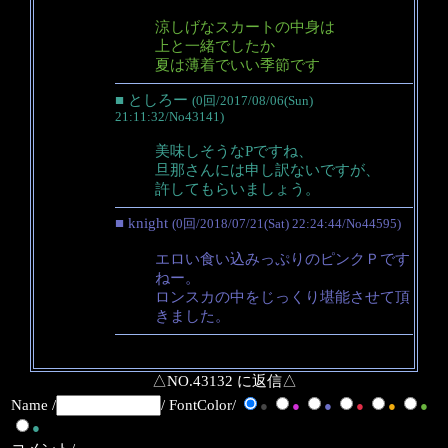
涼しげなスカートの中身は
上と一緒でしたか
夏は薄着でいい季節です
■ としろー
(0回/2017/08/06(Sun)
21:11:32/No43141)
美味しそうなPですね、
旦那さんには申し訳ないですが、
許してもらいましょう。
■ knight
(0回/2018/07/21(Sat) 22:24:44/No44595)
エロい食い込みっぷりのピンクＰです
ねー。
ロンスカの中をじっくり堪能させて頂
きました。
△NO.43132 に返信△
Name /
/ FontColor/
●
●
●
●
●
●
●