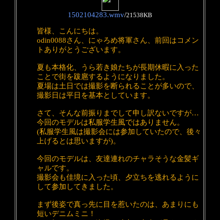
1502104283.wmv
/
21538KB
皆様、こんにちは。
odin0088さん、にゃろめ将軍さん、前回はコメン
トありがとうございます。
夏も本格化、うら若き娘たちが長期休暇に入った
ことで街を跋扈するようになりました。
夏場は土日では撮影を断られることが多いので、
撮影日は平日を基本としています。
さて、そんな前振りまでして申し訳ないですが…
今回のモデルは私服学生風ではありません。
(私服学生風は撮影会には参加していたので、後々
上げるとは思いますが)。
今回のモデルは、友達連れのチャラそうな金髪ギ
ャルです。
撮影会も佳境に入った頃、夕立ちを逃れるように
して参加してきました。
まず後姿で真っ先に目を惹いたのは、あまりにも
短いデニムミニ！