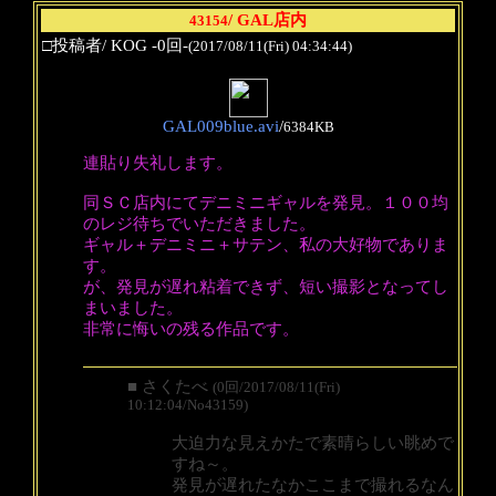
/ GAL店内
43154
□投稿者/ KOG -0回-
(2017/08/11(Fri) 04:34:44)
GAL009blue.avi
/
6384KB
連貼り失礼します。
同ＳＣ店内にてデニミニギャルを発見。１００均
のレジ待ちでいただきました。
ギャル＋デニミニ＋サテン、私の大好物でありま
す。
が、発見が遅れ粘着できず、短い撮影となってし
まいました。
非常に悔いの残る作品です。
■ さくたべ
(0回/2017/08/11(Fri)
10:12:04/No43159)
大迫力な見えかたで素晴らしい眺めで
すね～。
発見が遅れたなかここまで撮れるなん