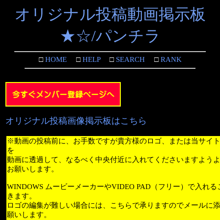
オリジナル投稿動画掲示板
★☆/パンチラ
□
HOME
□
HELP
□
SEARCH
□
RANK
オリジナル投稿画像掲示板はこちら
※動画の投稿前に、お手数ですが貴方様のロゴ、または当サイ
を
動画に透過して、なるべく中央付近に入れてくださいますよう
お願いします。
WINDOWS ムービーメーカーやVIDEO PAD（フリー）で入れ
きます。
ロゴの編集が難しい場合には、こちらで承りますのでメールに
願いします。