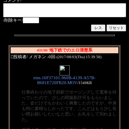
コメント/
/削除キー/
/ 地下鉄でのエロ清楚系
43130
□投稿者/ メガネン -0回-
(2017/08/03(Thu) 15:39:58)
trim.16F37101-960B-4139-A57B-
B681E720FB20.MOV
/
1549KB
仕事終わりの地下鉄駅でポージングして電車を待
っていたので、少しの間撮影許可をもらいまし
た。姿だけでもかわいく興奮したのですが、中身
も特に素晴らしかったです。こんどはもう少し長
い間お願いしたいなと思い、お礼をして別れまし
た。