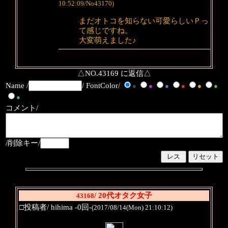
10:52:09/No43170)
まだオトコを知らない可愛らしいＰっ
て感じですね。
大変萌えました♪
△NO.43169 に返信△
Name /
/ FontColor/
●
●
●
●
●
●
●
コメント/
/削除キー/
/ 20代オタク女子
43168
□投稿者/ hihima -0回-
(2017/08/14(Mon) 21:10:12)