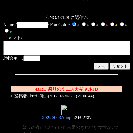
△NO.43128 に返信△
Name /
/ FontColor/
●
●
●
●
●
●
●
コメント/
/削除キー/
/ 祭りのミニスカギャルJD
43125
□投稿者/ kuri -0回-
(2017/07/30(Sun) 21:06:44)
20290003A.mp4
/
24645KB
祭りの夜に歩いていたら足のきれいな女性がいた
ので