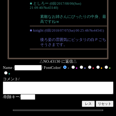
■ としろー
(0回/2017/08/06(Sun)
21:09:40/No43140)
素敵なお姉さんにぴったりの中身、最
高ですねｗ
■ knight
(0回/2018/07/07(Sat) 00:25:48/No44541)
後ろ姿の雰囲気にピッタリの白Ｐごち
そうさまです。
△NO.43130 に返信△
Name /
/ FontColor/
●
●
●
●
●
●
●
コメント/
/削除キー/