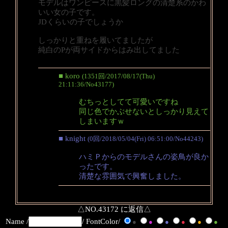
モデルはワンピースに黒髪ロングの清楚系のかわ
いい女の子です。
JDくらいの子でしょうか
しっかりと重ねを履いてましたが
純白のPが両サイドからはみ出してました
■ koro
(1351回/2017/08/17(Thu)
21:11:36/No43177)
むちっとしてて可愛いですね
同じ色でかぶせないとしっかり見えて
しまいますｗ
■ knight
(0回/2018/05/04(Fri) 06:51:00/No44243)
ハミＰからのモデルさんの姿鳥が良か
ったです。
清楚な雰囲気で興奮しました。
△NO.43172 に返信△
Name /
/ FontColor/
●
●
●
●
●
●