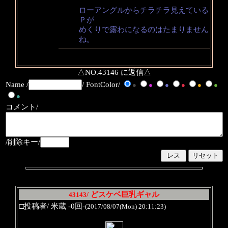
ローアングルからチラチラ見えている
Ｐが
めくりで露わになるのはたまりません
ね。
△NO.43146 に返信△
Name /
/ FontColor/
●
●
●
●
●
●
●
コメント/
/削除キー/
/ どスケベ巨乳ギャル
43143
□投稿者/ 米蔵 -0回-
(2017/08/07(Mon) 20:11:23)