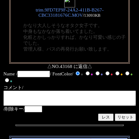
trim.9FD7EF9F-24A2-411B-B267-
CBC33181676C.MOV
/
13093KB
かなり大人しそうなオタク女子です。
中身もなかなか落ち着いてました。
化粧とかしっかりすれば、かなり可愛い感じの子
でした。
管理人様、パスの再発行お願い致します。
△NO.43168 に返信△
Name /
/ FontColor/
●
●
●
●
●
●
●
コメント/
/削除キー/