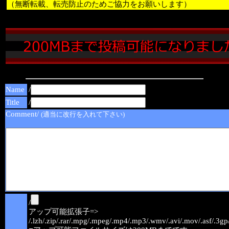
（無断転載、転売防止のためご協力をお願いします）
Name
/
Title
/
Comment/
(適当に改行を入れて下さい)
/
アップ可能拡張子=>
/.lzh/.zip/.rar/.mpg/.mpeg/.mp4/.mp3/.wmv/.avi/.mov/.asf/.3gp