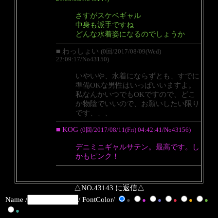
さすがスケベギャル
中身も派手ですね
どんな水着姿になるのでしょうか
■ わっしょい
(0回/2017/08/09(Wed)
22:09:17/No43150)
いやいや、水着にならずとも、すでに
準備OKな男性はいっぱいいますよ。
私なんかいつでもOKですので、どこ
か物陰でいいので、お願いしたい限り
です、、、
■ KOG
(0回/2017/08/11(Fri) 04:42:41/No43156)
デニミニギャルサテン。最高です。し
かもピンク！
△NO.43143 に返信△
Name /
/ FontColor/
●
●
●
●
●
●
●