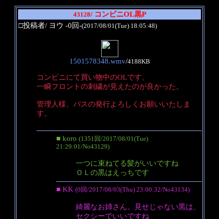
/ コンビニOL黒P
43128
□投稿者/ ヨウ -0回-
(2017/08/01(Tue) 18:05:48)
1501578348.wmv
/
4188KB
コンビニにて買い物中のOLです。
一瞬フロントの刺繍が見えたのが良かった。
管理人様、パスの発行よろしくお願いいたしま
す。
■ koro
(1351回/2017/08/01(Tue)
21:29:01/No43129)
一つに束ねてる髪がいいですね
ＯＬの黒はえっちです
■ KK
(0回/2017/08/03(Thu) 23:00:32/No43134)
綺麗なお姉さん。見せじゃない黒は、
セクシーでいいですね