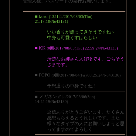
管理人様、パスワードの発行お願いします。
■ koro
(1351回/2017/08/03(Thu)
21:17:18/No43131)
いい香りが漂ってきそうですね～
中身も可愛くすばらしい
■ KK
(0回/2017/08/03(Thu) 22:59:24/No43133)
清楚なお姉さん大好物です。ごちそう
さまです。
■ POPO
(0回/2017/08/04(Fri) 00:25:24/No43136)
予想通りの中身ですね！
■ メガネン
(0回/2017/08/06(Sun)
14:45:19/No43139)
返信ありがとうございます。たくさん
感想もらえるとうれしいです。また
様々なタイプの人にお願いしようと思
ってますのでよろしく