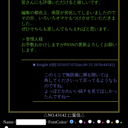
皆さんにも評価いただけると嬉しいです。
編集の都合上、画質が劣化してしまいましたので
その分、いろいろオマケもつけさせていただきま
した。
ぜひそちらも楽しんでもらえればと思います。
＞管理人様
お手数おかけしますがPASSの更新よろしくお願い
します。
■ knight
(0回/2018/07/07(Sat) 00:33:26/No44542)
このミニで無防備に脚を開いては
鳥してくださいって言ってるようなも
のですね。
よっぽどかわいい縞Ｐを見てほしかっ
たんですねー
△NO.43142 に返信△
Name /
/ FontColor/
●
●
●
●
●
●