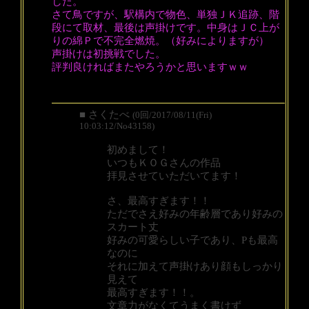
した。
さて鳥ですが、駅構内で物色、単独ＪＫ追跡、階
段にて取材、最後は声掛けです。中身はＪＣ上が
りの綿Ｐで不完全燃焼。（好みによりますが）
声掛けは初挑戦でした。
評判良ければまたやろうかと思いますｗｗ
■ さくたべ
(0回/2017/08/11(Fri)
10:03:12/No43158)
初めまして！
いつもＫＯＧさんの作品
拝見させていただいてます！
さ、最高すぎます！！
ただでさえ好みの年齢層であり好みの
スカート丈
好みの可愛らしい子であり、Pも最高
なのに
それに加えて声掛けあり顔もしっかり
見えて
最高すぎます！！。
文章力がなくてうまく書けず