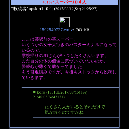
/ スーパーJD４人
43167
□投稿者/ upskirt1 -0回-
(2017/08/12(Sat) 21:25:27)
1502540727.wmv
/
17631KB
ここは某駅前の某スーパー。
いくつかの女子大行きのバスターミナルになって
いるので、
学校帰りのJDさんがいつもたくさんいます。
まだ自分の体の価値に気づいていないのか、
警戒心が薄くて助かってました。
もう引退済みですが、今後もストックから投稿し
ていきます。
■ koro
(1351回/2017/08/15(Tue)
21:40:05/No43171)
たくさん人がいるとそれだけで
気が散るのですかね