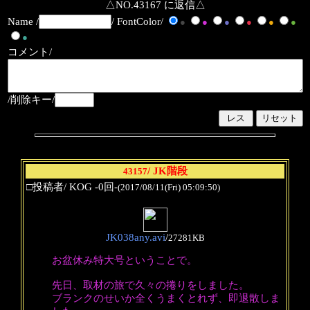
△NO.43167 に返信△
Name /
/ FontColor/
●
●
●
●
●
●
●
コメント/
/削除キー/
/ JK階段
43157
□投稿者/ KOG -0回-
(2017/08/11(Fri) 05:09:50)
JK038any.avi
/
27281KB
お盆休み特大号ということで。
先日、取材の旅で久々の捲りをしました。
ブランクのせいか全くうまくとれず、即退散しま