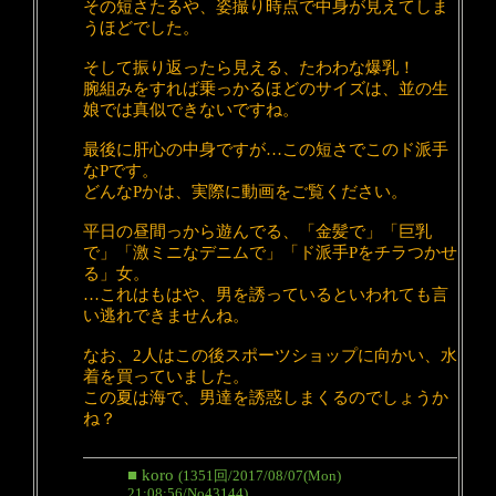
その短さたるや、姿撮り時点で中身が見えてしま
うほどでした。
そして振り返ったら見える、たわわな爆乳！
腕組みをすれば乗っかるほどのサイズは、並の生
娘では真似できないですね。
最後に肝心の中身ですが…この短さでこのド派手
なPです。
どんなPかは、実際に動画をご覧ください。
平日の昼間っから遊んでる、「金髪で」「巨乳
で」「激ミニなデニムで」「ド派手Pをチラつかせ
る」女。
…これはもはや、男を誘っているといわれても言
い逃れできませんね。
なお、2人はこの後スポーツショップに向かい、水
着を買っていました。
この夏は海で、男達を誘惑しまくるのでしょうか
ね？
■ koro
(1351回/2017/08/07(Mon)
21:08:56/No43144)