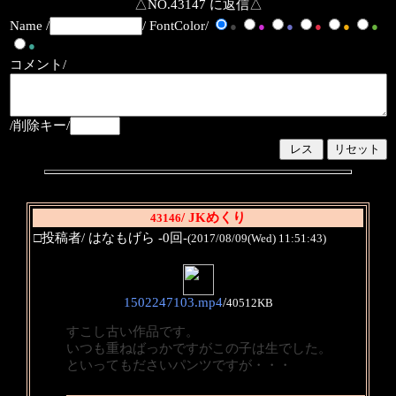
△NO.43147 に返信△
Name /
/ FontColor/
●
●
●
●
●
●
●
コメント/
/削除キー/
/ JKめくり
43146
□投稿者/ はなもげら -0回-
(2017/08/09(Wed) 11:51:43)
1502247103.mp4
/
40512KB
すこし古い作品です。
いつも重ねばっかですがこの子は生でした。
といってもださいパンツですが・・・