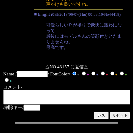
声かけも良いですね。
■ knight
(0回/2018/06/07(Thu) 00:59:10/No44418)
可愛らしいＰが捲りで豪快に露わにな
って
最後にはモデルさんの笑顔付きとたま
りませんね。
最高です。
△NO.43157 に返信△
Name /
/ FontColor/
●
●
●
●
●
●
●
コメント/
/削除キー/