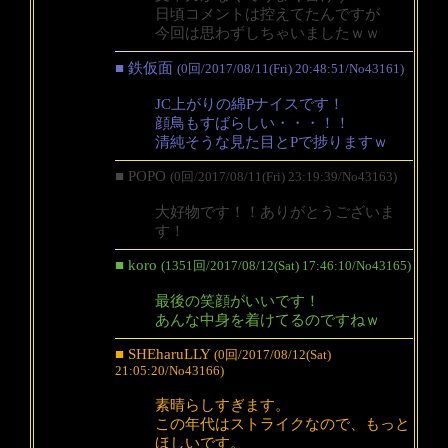
日頃コメントは控えてたんですが
今回は思わずしちゃいましたｗｗ
■ 鉄仮面
(0回/2017/08/11(Fri) 20:48:51/No43161)
JC上がりの綿Pナイスです！
顔鳥もすばらしい・・・！！
清純そうな見た目とPで捗りますｗ
■ POPO
(0回/2017/08/11(Fri) 23:19:39/No43163)
大好物です！！ありがとうございま
す！
■ koro
(1351回/2017/08/12(Sat) 17:46:10/No43165)
最後の笑顔がいいです！
あんな中身を着けてるのですねｗ
■ SHEharuLLY
(0回/2017/08/12(Sat)
21:05:20/No43166)
素晴らしすぎます。
この年代はストライクなので、もっと
ほしいです。