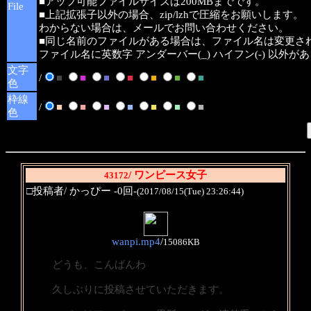
■アップ可能ファイルサイズは200MBまでです。
File
■上記拡張子以外の場合、zip/lzhで圧縮をお願いします。
わからない場合は、メールでお問い合わせください。
■同じ名前のファイルがある場合は、ファイル名は変更さ
ファイル名に英数字 アンダーバー(_) ハイフン(-) 以外
文字
/
■
■
■
■
■
■
■
色
枠線
/
■
■
■
■
■
■
■
色
/ ワンピース女子
43172
□投稿者/ かっぴー -0回-
(2017/08/15(Tue) 23:26:44)
wanpi.mp4
/
15086KB
どうも、こんばんわ
久しぶりに投稿させていただきます。