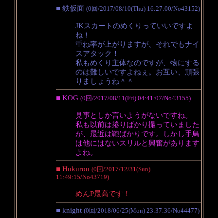
■ 鉄仮面
(0回/2017/08/10(Thu) 16:27:00/No43152)
JKスカートのめくりっていいですよ
ね！
重ね率が上がりますが、それでもナイ
スアタック！
私もめくり主体なのですが、物にする
のは難しいですよねぇ。お互い、頑張
りましょうね＾＾
■ KOG
(0回/2017/08/11(Fri) 04:41:07/No43155)
見事としか言いようがないですね。
私も以前は捲りばかり撮っていました
が、最近は鞄ばかりです。しかし手鳥
は他にはないスリルと興奮があります
よね。
■ Hukurou
(0回/2017/12/31(Sun)
11:49:15/No43719)
めんP最高です！
■ knight
(0回/2018/06/25(Mon) 23:37:36/No44477)