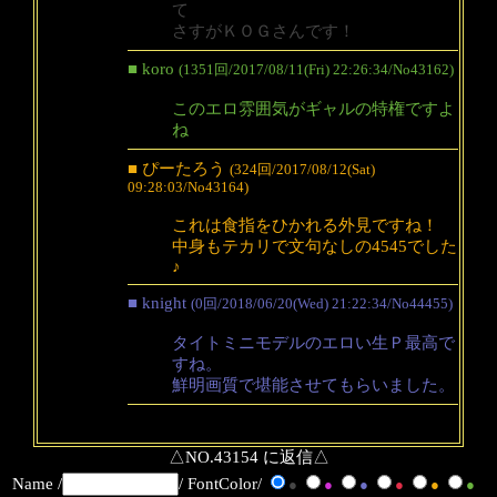
て
さすがＫＯＧさんです！
■ koro
(1351回/2017/08/11(Fri) 22:26:34/No43162)
このエロ雰囲気がギャルの特権ですよ
ね
■ ぴーたろう
(324回/2017/08/12(Sat)
09:28:03/No43164)
これは食指をひかれる外見ですね！
中身もテカリで文句なしの4545でした
♪
■ knight
(0回/2018/06/20(Wed) 21:22:34/No44455)
タイトミニモデルのエロい生Ｐ最高で
すね。
鮮明画質で堪能させてもらいました。
△NO.43154 に返信△
Name /
/ FontColor/
●
●
●
●
●
●