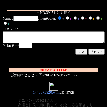
△NO.39151 に返信△
Name /
/ FontColor/
●
●
●
●
●
●
●
コメント/
/削除キー/
/ NO TITLE
39146
□投稿者/ ととと -0回-
(2015/11/24(Tue) 23:05:20)
1448373920.wmv
/
33437KB
ミニワンピのお姉さん。
友達と仲良く買い物していたところを頂きまし