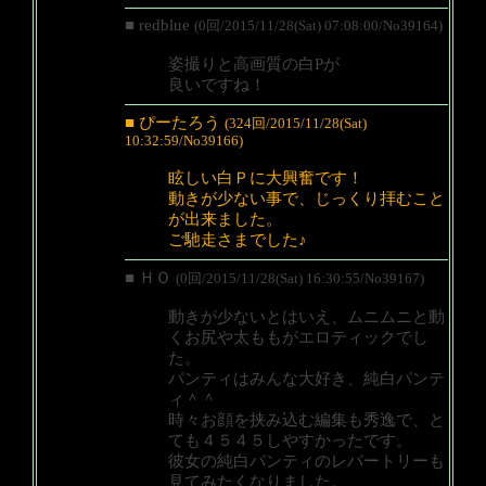
■ redblue
(0回/2015/11/28(Sat) 07:08:00/No39164)
姿撮りと高画質の白Pが
良いですね！
■ ぴーたろう
(324回/2015/11/28(Sat)
10:32:59/No39166)
眩しい白Ｐに大興奮です！
動きが少ない事で、じっくり拝むこと
が出来ました。
ご馳走さまでした♪
■ ＨＯ
(0回/2015/11/28(Sat) 16:30:55/No39167)
動きが少ないとはいえ、ムニムニと動
くお尻や太ももがエロティックでし
た。
パンティはみんな大好き、純白パンテ
ィ＾＾
時々お顔を挟み込む編集も秀逸で、と
ても４５４５しやすかったです。
彼女の純白パンティのレパートリーも
見てみたくなりました。