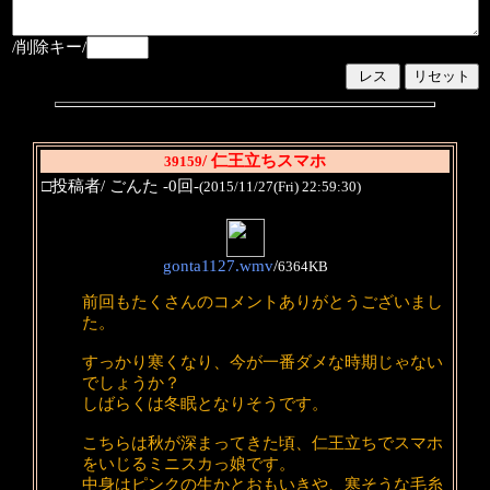
/削除キー/
/ 仁王立ちスマホ
39159
□投稿者/ ごんた -0回-
(2015/11/27(Fri) 22:59:30)
gonta1127.wmv
/
6364KB
前回もたくさんのコメントありがとうございまし
た。
すっかり寒くなり、今が一番ダメな時期じゃない
でしょうか？
しばらくは冬眠となりそうです。
こちらは秋が深まってきた頃、仁王立ちでスマホ
をいじるミニスカっ娘です。
中身はピンクの生かとおもいきや、寒そうな毛糸