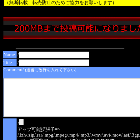
（無断転載、転売防止のためご協力をお願いします）
Name
/
Title
/
Comment/
(適当に改行を入れて下さい)
/
アップ可能拡張子=>
/.lzh/.zip/.rar/.mpg/.mpeg/.mp4/.mp3/.wmv/.avi/.mov/.asf/.3gp