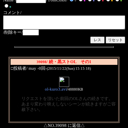
●
●
●
●
●
●
●
コメント/
/削除キー/
/ 続・黒ストOL その1
39098
□投稿者/ may -0回-
(2015/11/22(Sun) 15:15:18)
ol-kuro3.avi
/
48880KB
リクエストを頂いた前回のOLさんの続きです。
あまり変わり映えしないシーンが続きますがご容
赦下さい。
△NO.39098 に返信△