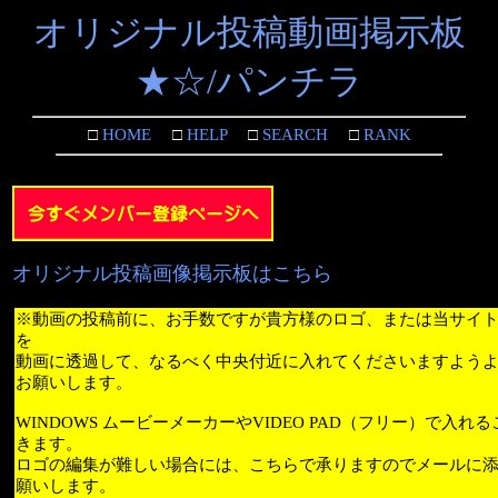
オリジナル投稿動画掲示板
★☆/パンチラ
□
HOME
□
HELP
□
SEARCH
□
RANK
オリジナル投稿画像掲示板はこちら
※動画の投稿前に、お手数ですが貴方様のロゴ、または当サイ
を
動画に透過して、なるべく中央付近に入れてくださいますよう
お願いします。
WINDOWS ムービーメーカーやVIDEO PAD（フリー）で入れ
きます。
ロゴの編集が難しい場合には、こちらで承りますのでメールに
願いします。