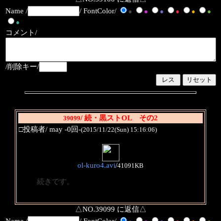
Name /
/ FontColor/
●
●
●
●
●
●
●
コメント/
/削除キー/
/ 続・黒ストOL その2
39099
□投稿者/ may -0回-
(2015/11/22(Sun) 15:16:06)
ol-kuro4.avi
/
41091KB
続きです。
△NO.39099 に返信△
Name /
/ FontColor/