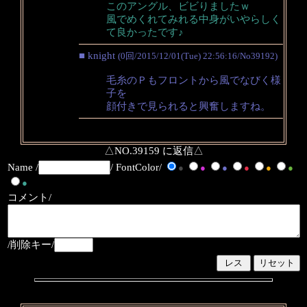
このアングル、ビビりましたｗ
風でめくれてみれる中身がいやらしく
て良かったです♪
■ knight
(0回/2015/12/01(Tue) 22:56:16/No39192)
毛糸のＰもフロントから風でなびく様
子を
顔付きで見られると興奮しますね。
△NO.39159 に返信△
Name /
/ FontColor/
●
●
●
●
●
●
●
コメント/
/削除キー/