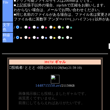
■アップ可能ファイルサイズは200MBまでです。
File
■上記拡張子以外の場合、zip/lzhで圧縮をお願いします。
わからない場合は、メールでお問い合わせください。
■同じ名前のファイルがある場合は、ファイル名は変更さ
ファイル名に英数字 アンダーバー(_) ハイフン(-) 以外
文字
/
■
■
■
■
■
■
■
色
枠線
/
■
■
■
■
■
■
■
色
/ ギャル
39173
□投稿者/ ととと -0回-
(2015/11/28(Sat) 21:59:10)
1448715550.avi
/
21159KB
画像掲示板にも投稿しましたギャルです。
画質悪くてすいません。
前座にしてもらえればありがたいです。