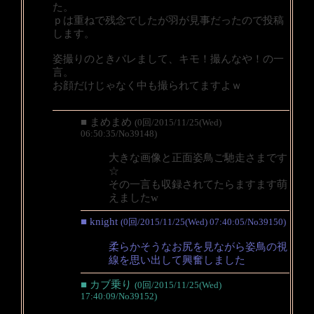
た。
ｐは重ねで残念でしたが羽が見事だったので投稿
します。
姿撮りのときバレまして、キモ！撮んなや！の一
言。
お顔だけじゃなく中も撮られてますよｗ
■ まめまめ
(0回/2015/11/25(Wed)
06:50:35/No39148)
大きな画像と正面姿鳥ご馳走さまです
☆
その一言も収録されてたらますます萌
えましたw
■ knight
(0回/2015/11/25(Wed) 07:40:05/No39150)
柔らかそうなお尻を見ながら姿鳥の視
線を思い出して興奮しました
■ カブ乗り
(0回/2015/11/25(Wed)
17:40:09/No39152)