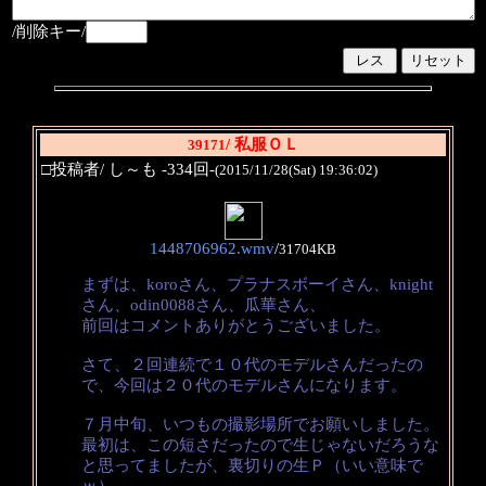
/削除キー/
/ 私服ＯＬ
39171
□投稿者/ し～も -334回-
(2015/11/28(Sat) 19:36:02)
1448706962.wmv
/
31704KB
まずは、koroさん、プラナスボーイさん、knight
さん、odin0088さん、瓜華さん、
前回はコメントありがとうございました。
さて、２回連続で１０代のモデルさんだったの
で、今回は２０代のモデルさんになります。
７月中旬、いつもの撮影場所でお願いしました。
最初は、この短さだったので生じゃないだろうな
と思ってましたが、裏切りの生Ｐ（いい意味で
ｗ）