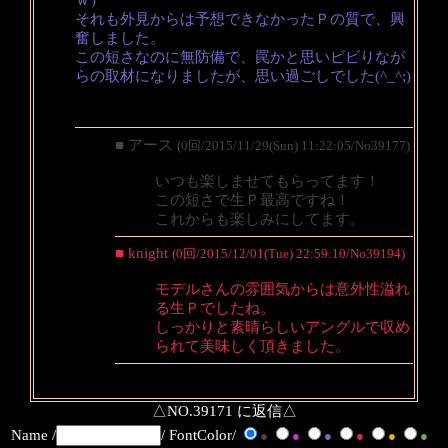
それも外見からは予想できなかったＰの質で、興
奮しました。
この短さなのに無防備で、罠かと思いビビりなが
らの取材になりましたが、思い過ごしでした(^_^;)
■ アース
(0回/2015/11/29(Sun) 11:22:05/No39177)
いつも楽しませてもらってます！
この短さで生Ｐ最高ですね！
これからも楽しみにしてます。
■ knight
(0回/2015/12/01(Tue) 22:59:10/No39194)
モデルさんの雰囲気からは意外性溢れ
る生Ｐでしたね。
しっかりと素晴らしいアングルで収め
られて美味しく頂きました。
△NO.39171 に返信△
Name /
/ FontColor/
●
●
●
●
●
●