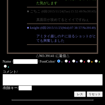
た気がします
■ ごちこ
(0回/2015/11/24(Tue) 15:52:49/No39145)
真面目が攻めてるとイイですねぇ
■ knight
(0回/2015/11/25(Wed) 07:38:57/No39149)
アミタイ越しのＰに迫るショットがと
ても興奮しました
△NO.39141 に返信△
Name /
/ FontColor/
●
●
●
●
●
●
●
コメント/
/削除キー/