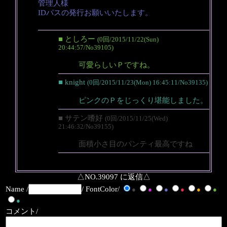
管理人様
IDパスの発行お願いいたします。
■ としろー
(0回/2015/11/22(Sun)
20:44:57/No39105)
可愛らしいＰですね。
■ knight
(0回/2015/11/23(Mon) 16:45:11/No39135)
ピンクのＰをじっくり堪能しました。
■ サテン嗜好
(0回/2015/11/25(Wed)
21:46:32/No39155)
面積小さ目のパンティ最高ですね
△NO.39097 に返信△
Name /
/ FontColor/
●
●
●
●
●
●
●
コメント/