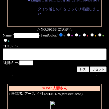
■ knight
(0回/2015/12/01(Tue) 22:54:55/No39191)
タイツ越しのＰをじっくり堪能しまし
た
△NO.39158 に返信△
Name /
/ FontColor/
●
●
●
●
●
●
●
コメント/
/削除キー/
/ 人妻さん
39151
□投稿者/ アース -0回-
(2015/11/25(Wed) 09:29:54)