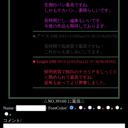
生脚白パン最高ですね。
しかもテカパン。素晴らしいです。
長時間だし、編集もいいです。
今後の作品も期待しております。
■ アース
(0回/2015/11/29(Sun) 11:26:31/No39179)
長時間で高画質で最高ですね！
これからも楽しみにしてます。
■ knight
(0回/2015/12/01(Tue) 22:57:38/No39193)
鮮明画質で純白のテカリＰをじっくり
と眺められて最高ですね。
姿鳥もあってより興奮しました。
△NO.39160 に返信△
Name /
/ FontColor/
●
●
●
●
●
●
●
コメント/