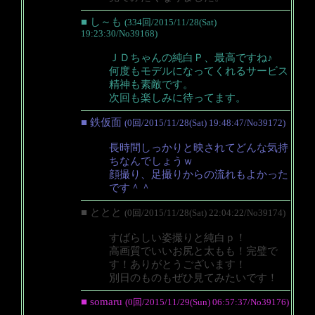
■ し～も
(334回/2015/11/28(Sat)
19:23:30/No39168)
ＪＤちゃんの純白Ｐ、最高ですね♪
何度もモデルになってくれるサービス
精神も素敵です。
次回も楽しみに待ってます。
■ 鉄仮面
(0回/2015/11/28(Sat) 19:48:47/No39172)
長時間しっかりと映されてどんな気持
ちなんでしょうｗ
顔撮り、足撮りからの流れもよかった
です＾＾
■ ととと
(0回/2015/11/28(Sat) 22:04:22/No39174)
すばらしい姿撮りと純白ｐ！
高画質でいいお尻と太もも！完璧で
す！ありがとうございます！
別日のものもぜひ見てみたいです！
■ somaru
(0回/2015/11/29(Sun) 06:57:37/No39176)