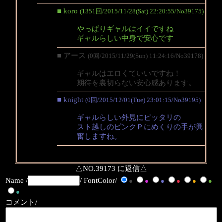
■ koro
(1351回/2015/11/28(Sat) 22:20:55/No39175)
やっぱりギャルはイイですね
ギャルらしい中身で安心です
■ アース
(0回/2015/11/29(Sun) 11:24:16/No39178)
ギャルはエロくていいですね！
期待を裏切らない安心感あります。
■ knight
(0回/2015/12/01(Tue) 23:01:15/No39195)
ギャルらしい外見にピッタリの
スト越しのピンクＰにめくりの手が興
奮しますね。
△NO.39173 に返信△
Name /
/ FontColor/
●
●
●
●
●
●
●
コメント/