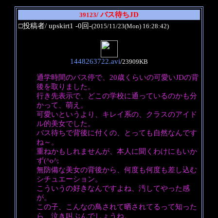
/ バス待ちJD
39123
□投稿者/ upskirt1 -0回-
(2015/11/23(Mon) 16:28:42)
1448263722.avi
/
23909KB
通学時間のバス停で、20歳くらいの可愛いJDの背
後を取りました。
行き先表示で、どこの学校に通っているのかも分
かって、萌え。
可愛いというより、キレイ系の、クラスのアイド
ル的美女でした。
バス待ちで背後に付くの、とっても自然なんです
ね～。
重ねかもしれませんが、本人に聞くわけにもいか
ず(^o^;
無防備な美女の背後から、何度も何度も差し込む
シチュエーション。
こういうの好きなんですよね、汚してやった感
が。
この子、こんなの鳥されて晒されてるって知った
ら、泣き叫ぶんでしょうね。