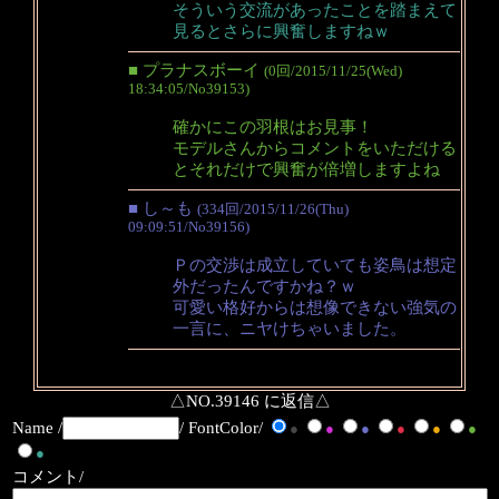
そういう交流があったことを踏まえて
見るとさらに興奮しますねｗ
■ プラナスボーイ
(0回/2015/11/25(Wed)
18:34:05/No39153)
確かにこの羽根はお見事！
モデルさんからコメントをいただける
とそれだけで興奮が倍増しますよね
■ し～も
(334回/2015/11/26(Thu)
09:09:51/No39156)
Ｐの交渉は成立していても姿鳥は想定
外だったんですかね？ｗ
可愛い格好からは想像できない強気の
一言に、ニヤけちゃいました。
△NO.39146 に返信△
Name /
/ FontColor/
●
●
●
●
●
●
●
コメント/