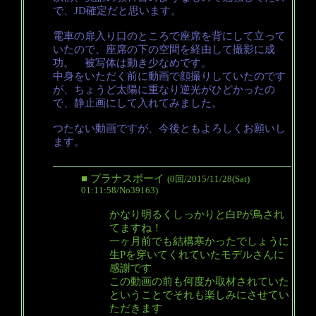
で、JD確定だと思います。
電車の扉入り口のところで座席を背にして立って
いたので、座席の下の空間を経由して撮影に成
功。 被写体は動き少なめです。
中身をいただく前に動画で顔撮りしていたのです
が、ちょうど太陽に重なり逆光がひどかったの
で、静止画にして入れてみました。
つたない動画ですが、今後ともよろしくお願いし
ます。
■ プラナスボーイ
(0回/2015/11/28(Sat)
01:11:58/No39163)
かなり明るくしっかりと白Pが鳥され
てますね！
一ヶ月前でも結構寒かったでしょうに
生Pを穿いてくれていたモデルさんに
感謝です
この動画の前も何度か取材されていた
ということでそれも楽しみにさせてい
ただきます