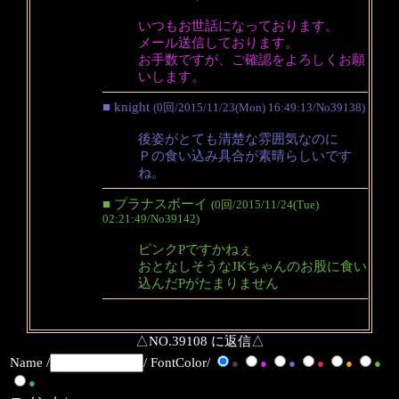
いつもお世話になっております。
メール送信しております。
お手数ですが、ご確認をよろしくお願
いします。
■ knight
(0回/2015/11/23(Mon) 16:49:13/No39138)
後姿がとても清楚な雰囲気なのに
Ｐの食い込み具合が素晴らしいです
ね。
■ プラナスボーイ
(0回/2015/11/24(Tue)
02:21:49/No39142)
ピンクPですかねぇ
おとなしそうなJKちゃんのお股に食い
込んだPがたまりません
△NO.39108 に返信△
Name /
/ FontColor/
●
●
●
●
●
●
●