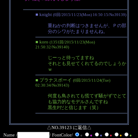
■ knight
(0回/2015/11/23(Mon) 16:50:15/No39139)
重ねかの判断はつきませんが、Ｐの部
分のシワがたまりませんね。
■ koro
(1351回/2015/11/23(Mon)
21:50:32/No39140)
じーっと待ってますね
それとも見せてくれてるのでしょうか
ｗ
■ プラナスボーイ
(0回/2015/11/24(Tue)
02:30:34/No39143)
何度も鳥されても慌てず騒がずでとて
も協力的なモデルさんですね
黒生Pだと信じます（笑）
△NO.39123 に返信△
Name /
/ FontColor/
●
●
●
●
●
●