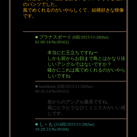
のパンツでした。
風でめくれるのがいやらしくて、結構好きな映像
です。
■ プラナスボーイ
(0回/2015/11/28(Sat)
01:09:14/No39162)
本当に仁王立ちですねー
しかも前からお顔まで鳥とはかなり珍
しいアングルではないですか？
確かにこれは風でめくれるのがいやら
しいですね
■ kamkam
(0回/2015/11/28(Sat)
08:45:14/No39165)
前からのアングル最高ですね。
風にヒラヒラなびくミニスカがいい感
じです。
■ し～も
(334回/2015/11/28(Sat)
19:29:23/No39169)