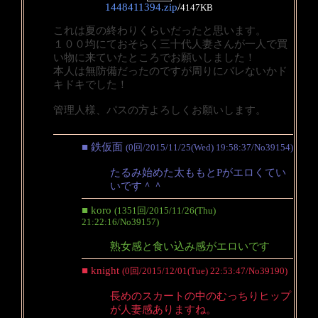
1448411394.zip
/
4147KB
これは夏の終わりくらいだったと思います。
１００均にておそらく三十代人妻さんが一人で買
い物に来ていたところでお願いしました！
本人は無防備だったのですが周りにバレないかド
キドキでした！
管理人様、パスの方よろしくお願いします。
■ 鉄仮面
(0回/2015/11/25(Wed) 19:58:37/No39154)
たるみ始めた太ももとPがエロくてい
いです＾＾
■ koro
(1351回/2015/11/26(Thu)
21:22:16/No39157)
熟女感と食い込み感がエロいです
■ knight
(0回/2015/12/01(Tue) 22:53:47/No39190)
長めのスカートの中のむっちりヒップ
が人妻感ありますね。