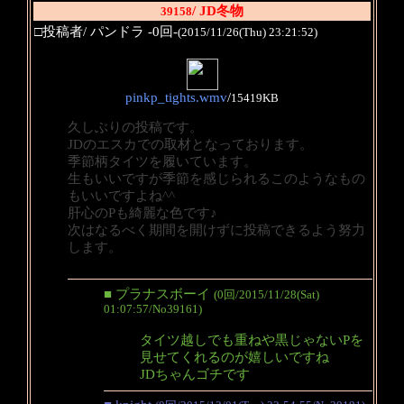
/ JD冬物
39158
□投稿者/ パンドラ -0回-
(2015/11/26(Thu) 23:21:52)
pinkp_tights.wmv
/
15419KB
久しぶりの投稿です。
JDのエスカでの取材となっております。
季節柄タイツを履いています。
生もいいですが季節を感じられるこのようなもの
もいいですよね^^
肝心のPも綺麗な色です♪
次はなるべく期間を開けずに投稿できるよう努力
します。
■ プラナスボーイ
(0回/2015/11/28(Sat)
01:07:57/No39161)
タイツ越しでも重ねや黒じゃないPを
見せてくれるのが嬉しいですね
JDちゃんゴチです