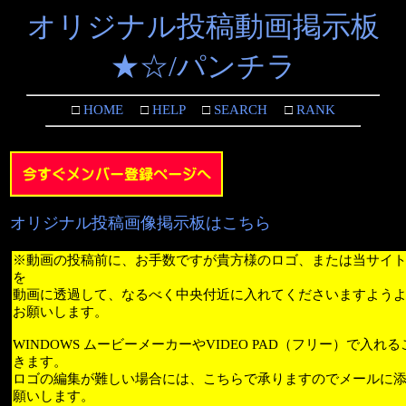
オリジナル投稿動画掲示板
★☆/パンチラ
□
HOME
□
HELP
□
SEARCH
□
RANK
オリジナル投稿画像掲示板はこちら
※動画の投稿前に、お手数ですが貴方様のロゴ、または当サイ
を
動画に透過して、なるべく中央付近に入れてくださいますよう
お願いします。
WINDOWS ムービーメーカーやVIDEO PAD（フリー）で入れ
きます。
ロゴの編集が難しい場合には、こちらで承りますのでメールに
願いします。