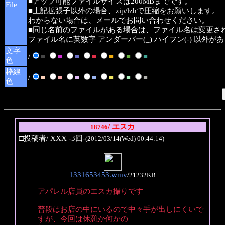
■アップ可能ファイルサイズは200MBまでです。
File
■上記拡張子以外の場合、zip/lzhで圧縮をお願いします。
わからない場合は、メールでお問い合わせください。
■同じ名前のファイルがある場合は、ファイル名は変更さ
ファイル名に英数字 アンダーバー(_) ハイフン(-) 以外
文字
/
■
■
■
■
■
■
■
色
枠線
/
■
■
■
■
■
■
■
色
/ エスカ
18746
□投稿者/ XXX -3回-
(2012/03/14(Wed) 00:44:14)
1331653453.wmv
/
21232KB
アパレル店員のエスカ撮りです
普段はお店の中にいるので中々手が出しにくいで
すが、今回は休憩か何かの