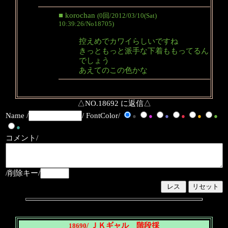
■ korochan
(0回/2012/03/10(Sat)
10:39:26/No18705)
控えめでカワイらしいですね
きっともっと派手な下着ももってるん
でしょう
あえてのこの色かな
△NO.18692 に返信△
Name /
/ FontColor/
●
●
●
●
●
●
●
コメント/
/削除キー/
/ ＪＫギャル 階段採
18690