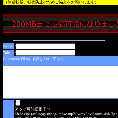
（無断転載、転売防止のためご協力をお願いします）
Name
/
Title
/
Comment/
(適当に改行を入れて下さい)
/
アップ可能拡張子=>
/.lzh/.zip/.rar/.mpg/.mpeg/.mp4/.mp3/.wmv/.avi/.mov/.asf/.3gp