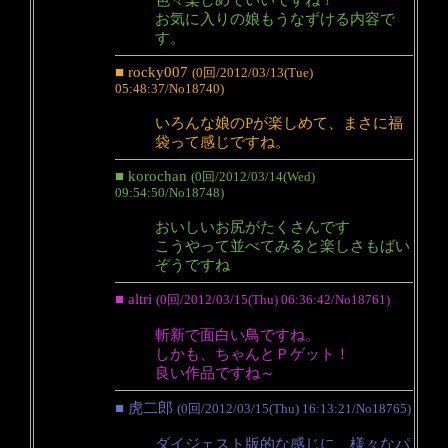
お気に入りの娘もうなずける内容で
す。
■ rocky007
(0回/2012/03/13(Tue)
05:48:37/No18740)
いろんな娘のPが楽しめて、まさに福
袋って感じですね。
■ korochan
(0回/2012/03/14(Wed)
09:54:50/No18748)
おいしいお尻がたくさんです
こうやって並べてみると楽しさもばい
ぞうですね
■ altri
(0回/2012/03/15(Thu) 06:36:42/No18761)
斬新で面白い鳥ですね。
しかも、ちゃんとＰゲット！
良い作品ですね～
■ 虎二郎
(0回/2012/03/15(Thu) 16:13:21/No18765)
ダイジェスト版的な感じに、様々なパ