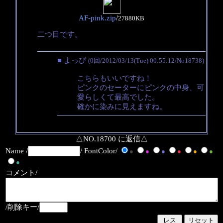
AF-pink.zip
/
27880KB
二つ目です。
■ よっぴ
(0回/2012/03/13(Tue) 00:55:12/No18738)
こちらもいいですね！
ピンクのセーターにピンクの中身、可
愛らしくて最高でした。
確かに染みに見えますね。
△NO.18700 に返信△
Name /
/ FontColor/
●
●
●
●
●
●
●
コメント/
/削除キー/