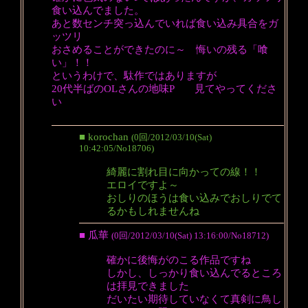
食い込んでました。
あと数センチ突っ込んでいれば食い込み具合をガ
ッツリ
おさめることができたのに～ 悔いの残る「喰
い」！！
というわけで、駄作ではありますが
20代半ばのOLさんの地味P 見てやってくださ
い
■ korochan
(0回/2012/03/10(Sat)
10:42:05/No18706)
綺麗に割れ目に向かっての線！！
エロイですよ～
おしりのほうは食い込みでおしりでて
るかもしれませんね
■ 瓜華
(0回/2012/03/10(Sat) 13:16:00/No18712)
確かに後悔がのこる作品ですね
しかし、しっかり食い込んでるところ
は拝見できました
だいたい期待していなくて真剣に鳥し