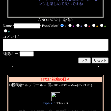
ンツを楽しめて良いですね
△NO.18732 に返信△
Name /
/ FontColor/
●
●
●
●
●
●
●
コメント/
/削除キー/
/ 花粉の日々
18728
□投稿者/ ルノワール -0回-
(2012/03/12(Mon) 05:21:01)
zip4.zip
/
1347KB