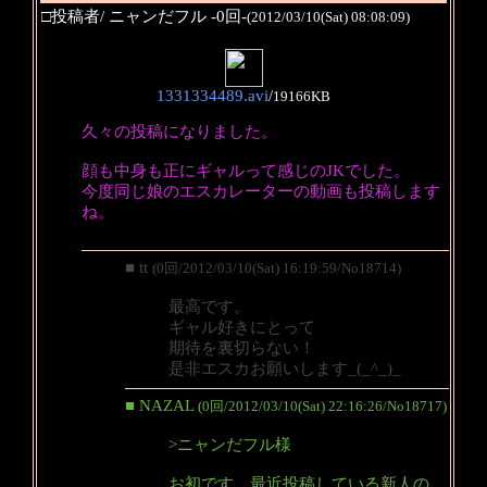
□投稿者/ ニャンだフル -0回-
(2012/03/10(Sat) 08:08:09)
1331334489.avi
/
19166KB
久々の投稿になりました。
顔も中身も正にギャルって感じのJKでした。
今度同じ娘のエスカレーターの動画も投稿します
ね。
■ tt
(0回/2012/03/10(Sat) 16:19:59/No18714)
最高です。
ギャル好きにとって
期待を裏切らない！
是非エスカお願いします_(_^_)_
■ NAZAL
(0回/2012/03/10(Sat) 22:16:26/No18717)
>ニャンだフル様
お初です、最近投稿している新人の