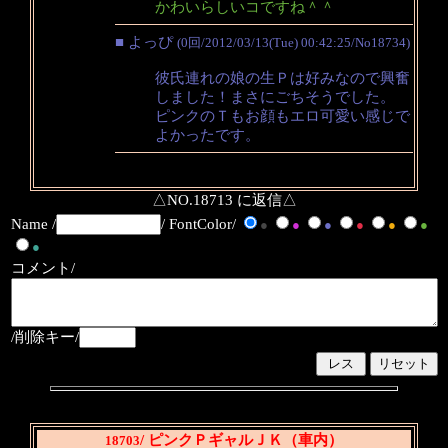
かわいらしいコですね＾＾
■ よっぴ
(0回/2012/03/13(Tue) 00:42:25/No18734)
彼氏連れの娘の生Ｐは好みなので興奮
しました！まさにごちそうでした。
ピンクのＴもお顔もエロ可愛い感じで
よかったです。
△NO.18713 に返信△
Name /
/ FontColor/
●
●
●
●
●
●
●
コメント/
/削除キー/
/ ピンクＰギャルＪＫ（車内）
18703