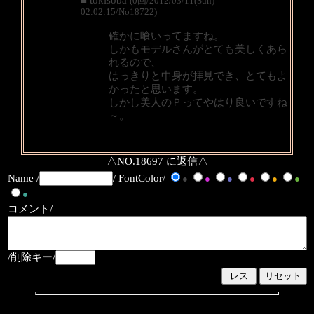
(0回/2012/03/11(Sun)
02:02:15/No18722)
確かに喰いってますね。
しかもモデルさんがとても美しくあら
れるので、
はっきりと中身が拝見でき、とてもよ
かったと思います。
しかし美人のＰってやはり良いですね
～。
△NO.18697 に返信△
Name /
/ FontColor/
●
●
●
●
●
●
●
コメント/
/削除キー/