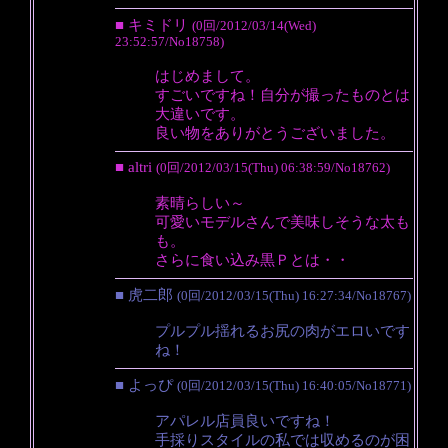
■ キミドリ
(0回/2012/03/14(Wed)
23:52:57/No18758)
はじめまして。
すごいですね！自分が撮ったものとは
大違いです。
良い物をありがとうございました。
■ altri
(0回/2012/03/15(Thu) 06:38:59/No18762)
素晴らしい～
可愛いモデルさんで美味しそうな太も
も。
さらに食い込み黒Ｐとは・・
■ 虎二郎
(0回/2012/03/15(Thu) 16:27:34/No18767)
プルプル揺れるお尻の肉がエロいです
ね！
■ よっぴ
(0回/2012/03/15(Thu) 16:40:05/No18771)
アパレル店員良いですね！
手採りスタイルの私では収めるのが困