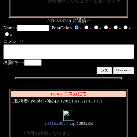
安全運転でがんばろうと思いますｗ
△NO.18745 に返信△
Name /
/ FontColor/
●
●
●
●
●
●
●
コメント/
/削除キー/
/ エスカにて
18741
□投稿者/ youdai -0回-
(2012/03/13(Tue) 18:11:17)
1331629877.zip
/
13032KB
3回目の投稿になります。