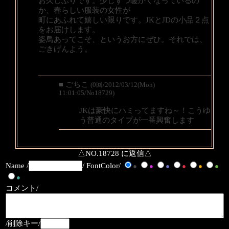
お久しぶりです。少しずつ暖かくなっているの
か、春らしい服装の女性が
町にあふれて嬉しい限りです。JKとJDの小品２点
をお届けします。
姿鳥あってこそ、というお方にぜひ。それでは、
ごきげんよう。
■ ごちこ
(0回/2012/03/12(Mon)
11:01:05/No18729)
JKは豪快にハミってますね～！こうゆ
う普通のタイプが一番興奮します
△NO.18728 に返信△
Name /
/ FontColor/
●
●
●
●
●
●
●
コメント/
/削除キー/