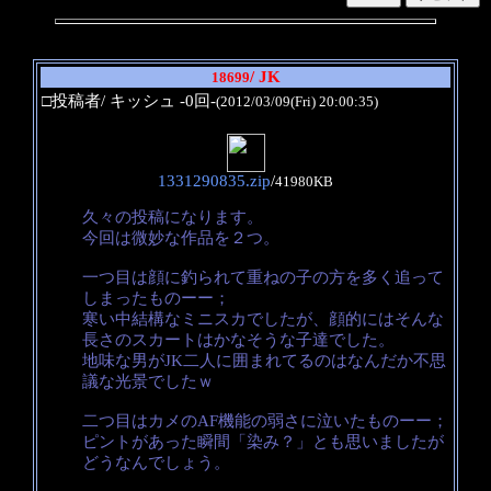
/ JK
18699
□投稿者/ キッシュ -0回-
(2012/03/09(Fri) 20:00:35)
1331290835.zip
/
41980KB
久々の投稿になります。
今回は微妙な作品を２つ。
一つ目は顔に釣られて重ねの子の方を多く追って
しまったものーー；
寒い中結構なミニスカでしたが、顔的にはそんな
長さのスカートはかなそうな子達でした。
地味な男がJK二人に囲まれてるのはなんだか不思
議な光景でしたｗ
二つ目はカメのAF機能の弱さに泣いたものーー；
ピントがあった瞬間「染み？」とも思いましたが
どうなんでしょう。