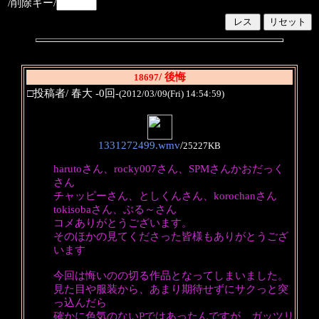
/削除キー/
/ 後悔
18697
□投稿者/ 春大 -0回-
(2012/03/09(Fri) 14:54:59)
1331272499.wmv
/
25227KB
harutoさん、rocky007さん、SPMさんかおだっく
さん
チャッピーさん、としくんさん、korochanさん
tokisobaさん、ぶる～さん
コメありがとうございます。
そのほかの見てくださった皆様もありがとうござ
います
今回は悔いのの切る作品となってしまいました。
見た目や服装から、あまり期待せずにサクっと突
っ込んだら
確かに色気のないPではあったんですが、ガッツリ