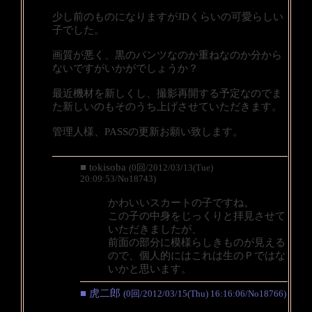
少し前のものになりますがJDくらいの可愛らしい
子でした。
画質が悪く、黒のパンツなのか重ねなのか分から
ないですがいかがでしょうか？
最近機材を新しくし、撮影再開する予定なのでま
た新しいのもそのうち上げさせていただきます。
管理人様、PASSの更新お願い致します。
■ tokisoba
(0回/2012/03/13(Tue)
20:09:53/No18743)
かわいいスカートの子ですね。
この子の中身をじっくりと拝見させて
いただきましたが、
前面の部分に模様らしきものが見える
ので、個人的にはこれは生のＰではな
いかと思います。
■ 虎二郎
(0回/2012/03/15(Thu) 16:16:06/No18766)