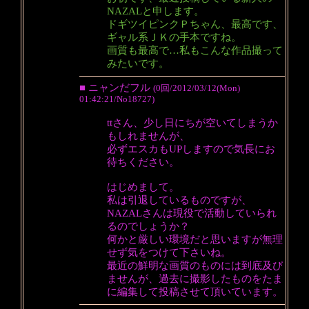
NAZALと申します。
ドギツイピンクＰちゃん、最高です、
ギャル系ＪＫの手本ですね。
画質も最高で…私もこんな作品撮って
みたいです。
■ ニャンだフル
(0回/2012/03/12(Mon)
01:42:21/No18727)
ttさん、少し日にちが空いてしまうか
もしれませんが、
必ずエスカもUPしますので気長にお
待ちください。
はじめまして。
私は引退しているものですが、
NAZALさんは現役で活動していられ
るのでしょうか？
何かと厳しい環境だと思いますが無理
せず気をつけて下さいね。
最近の鮮明な画質のものには到底及び
ませんが、過去に撮影したものをたま
に編集して投稿させて頂いています。