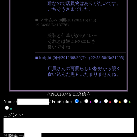
難なので店員物はありがたいです。
ごちそうさまでした。
■ マサムネ
(0回/2012/03/15(Thu)
19:34:08/No18776)
服装と仕草がかわいい～
それとは逆にPのエロさ
良いですね
■ knight
(0回/2012/08/30(Thu) 22:58:50/No21205)
店員さんの可愛らしい格好から覗く
食い込んだ黒Ｐ…たまりませんね。
△NO.18746 に返信△
Name /
/ FontColor/
●
●
●
●
●
●
●
コメント/
/削除キー/