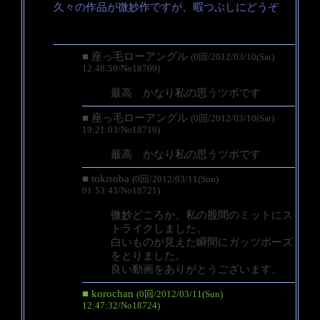
久々の作品が微妙作ですが、暇つぶしにどうぞ
■ 座っ毛ローアングル
(0回/2012/03/10(Sat)
12:48:59/No18709)
最高 かなり私の思うツボです
■ 座っ毛ローアングル
(0回/2012/03/10(Sat)
19:21:03/No18716)
最高 かなり私の思うツボです
■ tokisoba
(0回/2012/03/11(Sun)
01:53:43/No18721)
微妙どころか、私の股間のミットにス
トライクしました。
白いものが見えた瞬間にガッツポーズ
をとりました。
良い動画をありがとうございます。
■ korochan
(0回/2012/03/11(Sun)
12:47:32/No18724)