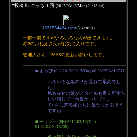
□投稿者/ ごっち -0回-
(2012/03/12(Mon) 21:13:44)
1331554424.wmv
/
23230KB
一瞬一瞬ですがいろいろな人が出てきます。
赤Pのおねえさんがお気に入りです。
管理人さん、PASSの更新お願いします。
■ よっぴ
(0回/2012/03/13(Tue) 00:38:27/No18733)
いろいろな娘のＰが見れて最高でし
た！
私も赤Ｐの娘がスタイルも良く可愛ら
しい感じで一番良かったです。
ド○キに来る娘たちは当たりが多そう
ですね～
■ モリゾー
(0回/2012/03/13(Tue)
01:31:02/No18739)
色々楽しめていいですね！