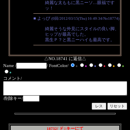
綺麗な太ももに黒ニーソ…眼福です
ッ！
■ よっぴ
(0回/2012/03/15(Thu) 16:49:34/No18774)
綺麗そうな外見にスタイルの良い脚、
ヒップが最高でした。
黒生Ｐ？と黒ニーハイも最高です。
△NO.18741 に返信△
Name /
/ FontColor/
●
●
●
●
●
●
●
コメント/
/削除キー/
/ ド○キーにて
18732