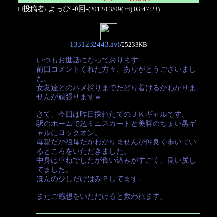
□投稿者/ よっぴ -0回-
(2012/03/09(Fri) 03:47:23)
1331232443.avi
/
25233KB
いつもお世話になっております。
前回コメントくれた方々、ありがとうございまし
た。
女友達とのハメ採りまでたどり着けるかわかりま
せんが頑張りますｗ
さて、今回は昨日採れたてのＪＫギャルです。
駅のホームで超ミニスカートと美脚のちょい黒ギ
ャルにロックオン。
母親だか祖母だかわかりませんが仲良く歩いてい
るところをいただきました。
中身は重ねでしたが食い込みがすごく、良い尻し
てました。
ほんの少しだけはみＰしてます。
またご感想をいただけると救われます。