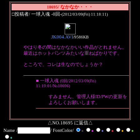
/ なかなか・・・
18695
□投稿者/ 一球入魂 -0回-
(2012/03/09(Fri) 11:18:11)
JK004.AVI
/
9586KB
やはり冬の間はなかなかいい作品がとれません。
最近はホットパンツみたいな重ねばかりです。
ところで、コレは生なのでしょうか？
■ 一球入魂
(0回/2012/03/09(Fri)
11:19:01/No18696)
すみません、管理人様ID/PWの更新を
よろしくお願いします。
△NO.18695 に返信△
Name /
/ FontColor/
●
●
●
●
●
●
●