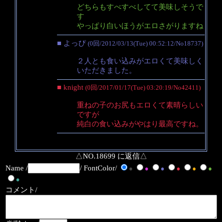
どちらもすべすべしてて美味しそうで
す
やっぱり白いほうがエロさがりますね
■ よっぴ
(0回/2012/03/13(Tue) 00:52:12/No18737)
２人とも食い込みがエロくて美味しく
いただきました。
■ knight
(0回/2017/01/17(Tue) 03:20:19/No42411)
重ねの子のお尻もエロくて素晴らしい
ですが
純白の食い込みがやはり最高ですね。
△NO.18699 に返信△
Name /
/ FontColor/
●
●
●
●
●
●
●
コメント/