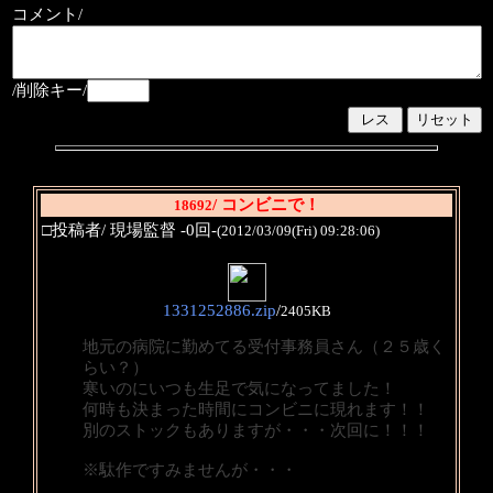
コメント/
/削除キー/
/ コンビニで！
18692
□投稿者/ 現場監督 -0回-
(2012/03/09(Fri) 09:28:06)
1331252886.zip
/
2405KB
地元の病院に勤めてる受付事務員さん（２５歳く
らい？）
寒いのにいつも生足で気になってました！
何時も決まった時間にコンビニに現れます！！
別のストックもありますが・・・次回に！！！
※駄作ですみませんが・・・