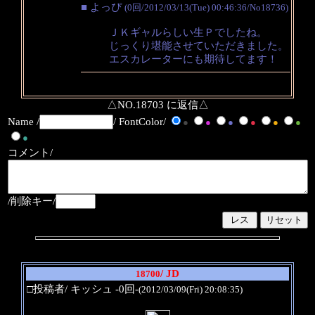
■ よっぴ
(0回/2012/03/13(Tue) 00:46:36/No18736)
ＪＫギャルらしい生Ｐでしたね。
じっくり堪能させていただきました。
エスカレーターにも期待してます！
△NO.18703 に返信△
Name /
/ FontColor/
●
●
●
●
●
●
●
コメント/
/削除キー/
/ JD
18700
□投稿者/ キッシュ -0回-
(2012/03/09(Fri) 20:08:35)