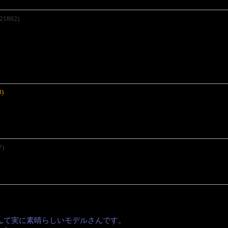
21802)
3)
7)
！
んて実に素晴らしいモデルさんです。