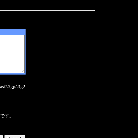
sf/.3gp/.3g2
様です。