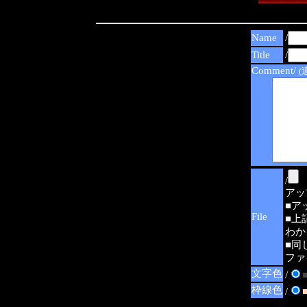
Name
/
Title
/
Comment/
(
/
アップ可
■ア
File
■上
わか
■同
ファ
文字色
/
枠線色
/