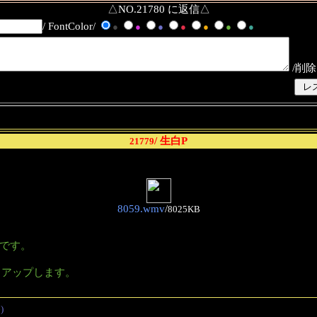
△NO.21780 に返信△
/ FontColor/
●
●
●
●
●
●
●
/削除
/ 生白P
21779
8059.wmv
/
8025KB
?です。
もアップします。
)