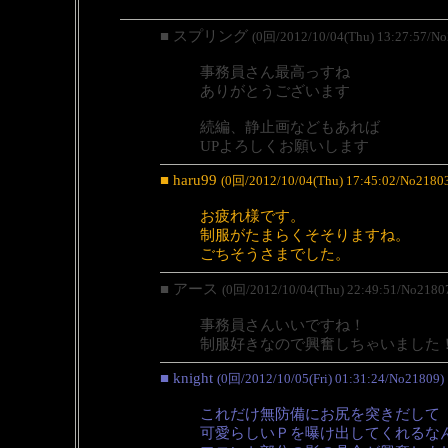
■ スプリング
(0回/2012/10/04(Thu) 13:27:57/No
事務員さん最高っすね
ありがとうございます
続編、静止画などもあれば
UPよろしくお願いします
■ haru99
(0回/2012/10/04(Thu) 17:45:02/No2180
お疲れ様です。
制服がたまらくそそりますね。
ごちそうさまでした。
■ アース
(0回/2012/10/04(Thu) 22:49:51/No2180
事務員さんいいですね！
制服好きなので興奮しちゃいました
■ knight
(0回/2012/10/05(Fri) 01:31:24/No21809)
これだけ無防備にお尻を突きだして
可愛らしいＰを曝け出してくれるな