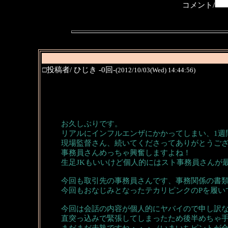
コメント/
□投稿者/ ひじき -0回-
(2012/10/03(Wed) 14:44:56)
お久しぶりです。
リアルにインフルエンザにかかってしまい、1週
現場監督さん、続いてくださってありがとうご
事務員さんめっちゃ興奮しますよね！
生足JKもいいけど個人的にはスト事務員さんが
今回も取引先の事務員さんです、事務関係の書
今回もおなじみとなったテカリピンクのPを履い
今回は会話の内容が個人的にヤバイので申し訳
直突っ込みで緊張してしまったため後半めちゃ
まだまだ未熟ですね・・・（いまいちピントが