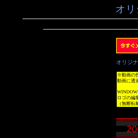
オリ
オリジ
※動画の
動画に透
WINDO
ロゴの編
（無断転