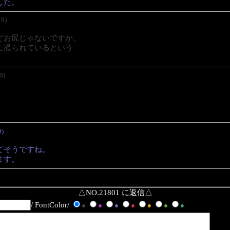
した。
19)
どお尻じゃないですか。
に撮られているという
0)
9)
てそうですね。
ます。
△NO.21801 に返信△
/ FontColor/
●
●
●
●
●
●
●