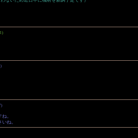
1)
)
。
7)
すね。
さいね。