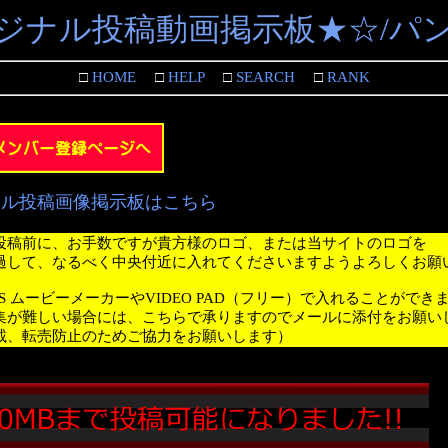
ジナル投稿動画掲示板★☆/パ
□
HOME
□
HELP
□
SEARCH
□
RANK
ナル投稿画像掲示板はこちら
投稿前に、お手数ですが貴方様のロゴ、または当サイトのロゴを
過して、なるべく中央付近に入れてくださいますようよろしくお願
WS ムービーメーカーやVIDEO PAD（フリー）で入れることができ
集が難しい場合には、こちらで承りますのでメールに添付をお願い
載、転売防止のためご協力をお願いします）