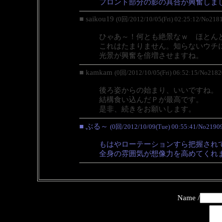
フロント部分の影の具合が興奮しま
■ saikou19
(0回/2012/10/05(Fri) 02:25:12/No218
ひゃあ～！何とも絶景なｗ ほとん
これはたまりません。知らないウチ
光景が興奮を倍増させますね。
■ kamkam
(0回/2012/10/05(Fri) 06:52:15/No2182
後ろ姿からの始まり、いいですね。
結構食い込んだＰが最高です。
是非、続きをお願いします。
■ ぶる～
(0回/2012/10/09(Tue) 00:55:41/No2190
もはやローテーションすら把握され
全身の雰囲気が想像力を高めてくれ
Name /