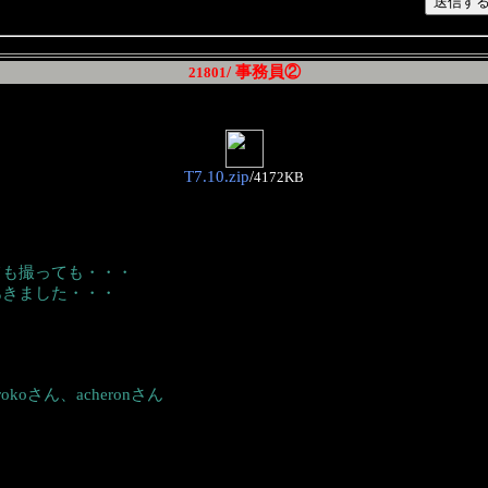
/ 事務員②
21801
T7.10.zip
/
4172KB
ても撮っても・・・
あきました・・・
rokoさん、acheronさん