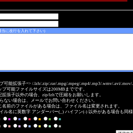
適当に改行を入れて下さい)
能拡張子=> /.lzh/.zip/.rar/.mpg/.mpeg/.mp4/.mp3/.wmv/.avi/.mov/.a
ップ可能ファイルサイズは200MBまでです。
記拡張子以外の場合、zip/lzhで圧縮をお願いします。
らない場合は、メールでお問い合わせください。
じ名前のファイルがある場合は、ファイル名は変更されます。
イル名に英数字 アンダーバー(_) ハイフン(-) 以外がある場合も同
■
■
■
■
■
■
■
■
■
■
■
■
■
■