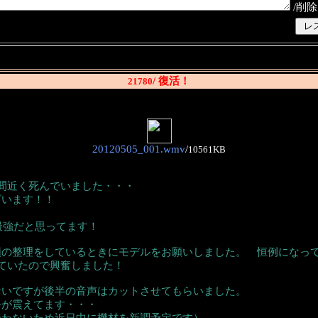
/削除
/ 復活！
21780
20120505_001.wmv
/
10561KB
間近く死んでいました・・・
ざいます！！
最強だと思ってます！
類の整理をしているときにモデルをお願いしました。 恒例になっ
ていたので興奮しました！
ないですが後半の音声はカットさせてもらいました。
手が震えてます・・・
合わないため近日中に機材を新調予定です）