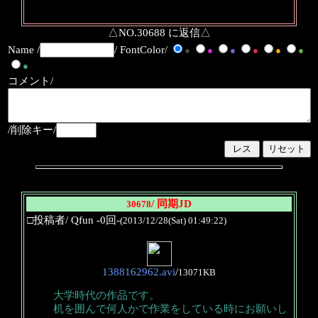
△NO.30688 に返信△
Name /
/ FontColor/
●
●
●
●
●
●
●
コメント/
/削除キー/
/ 同期JD
30678
□投稿者/ Qfun -0回-
(2013/12/28(Sat) 01:49:22)
1388162962.avi
/
13071KB
大学時代の作品です。
机を囲んで何人かで作業をしている時にお願いし