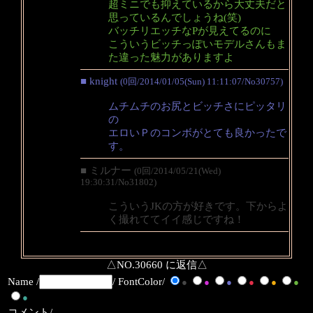
超ミニでも抑えているから大丈夫だと
思っているんでしょうね(笑)
バッチリエッチなPが見えてるのに
こういうビッチっぽいモデルさんもま
た違った魅力がありますよ
■ knight
(0回/2014/01/05(Sun) 11:11:07/No30757)
ムチムチのお尻とビッチさにピッタリ
の
エロいＰのコンボがとても良かったで
す。
■ ミルナー
(0回/2014/05/21(Wed)
19:30:31/No31802)
こういうJKの方が好きです。下からよ
く撮れててイイ感じですね！
△NO.30660 に返信△
Name /
/ FontColor/
●
●
●
●
●
●
●
コメント/