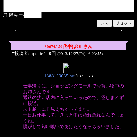
/削除キー/
/ 20代半ばOLさん
30676
□投稿者/ upskirt1 -0回-
(2013/12/27(Fri) 16:23:55)
1388129035.avi
/
13215KB
仕事帰りに、ショッピングモールでお買い物中の
お姉さんです。
通路の狭い店内に入っていったので、怪しまれず
に接近。
スト越しにＰ見えちゃってます。
一日お仕事して、きっと中は蒸れ蒸れなんでしょ
うね。
脱がして匂い嗅いであげたくなっちゃいました。