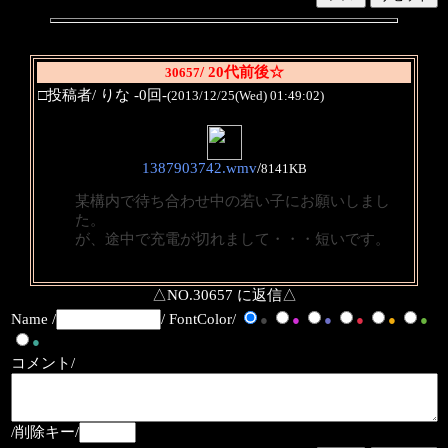
/ 20代前後☆
30657
□投稿者/ りな -0回-
(2013/12/25(Wed) 01:49:02)
1387903742.wmv
/
8141KB
某構内で待ち合わせ中の若い子にお願いしまし
た。
が、途中で充電が切れまして・・・短いです。
△NO.30657 に返信△
Name /
/ FontColor/
●
●
●
●
●
●
●
コメント/
/削除キー/