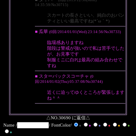
14:35:59/No30715)
スカートの長さといい、純白のおパン
ティといい最高ですね(*´ω｀*)
■ 瓜華
(0回/2014/01/01(Wed) 23:14:56/No30733)
臨場感ありますね
階段は警戒が強いので私は苦手でした
が、お見事です
制服ミニに白Pは最高の組み合わせで
すね
■ スターバックスコーチャ
(0
回/2014/01/02(Thu) 05:37:08/No30744)
近くに迫ってゆくところが緊張します
ね＾＾
△NO.30690 に返信△
Name /
/ FontColor/
●
●
●
●
●
●
●