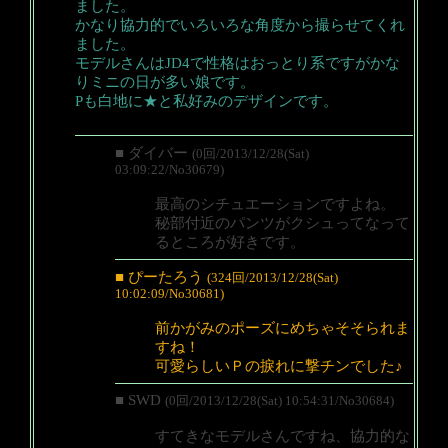
ました。
かなり協力的でいろいろな角度から撮らせてくれ
ました。
モデルさんはJD4で性格はおっとり系ですがかな
りミニの日が多い娘です。
Pも白地に★と私好みのデザインです。
■ ダイバー
(0回/2013/12/28(Sat)
03:09:22/No30679)
最高のシチュエーションですよね。
秘部付近のパンツがクシュってなって
るところが好きです。
■ ぴーたろう
(324回/2013/12/28(Sat)
10:02:09/No30681)
前かがみのポーズにめちゃそそられま
すね！
可愛らしいＰの捩れに撃チンでした♪
■ SWD
(0回/2013/12/28(Sat) 10:54:31/No30684)
すてきなモデルさんですね、協力的な