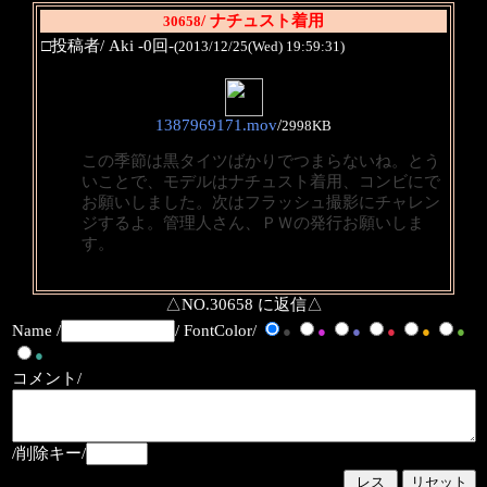
/ ナチュスト着用
30658
□投稿者/ Aki -0回-
(2013/12/25(Wed) 19:59:31)
1387969171.mov
/
2998KB
この季節は黒タイツばかりでつまらないね。とう
いことで、モデルはナチュスト着用、コンビにで
お願いしました。次はフラッシュ撮影にチャレン
ジするよ。管理人さん、ＰＷの発行お願いしま
す。
△NO.30658 に返信△
Name /
/ FontColor/
●
●
●
●
●
●
●
コメント/
/削除キー/