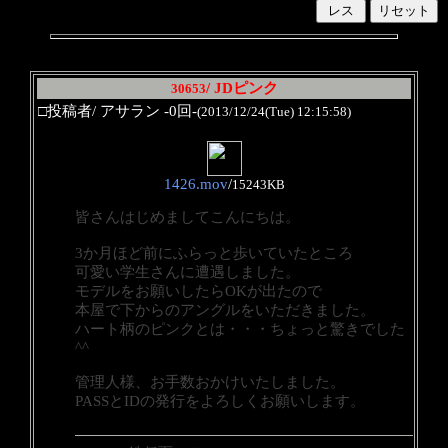
/ JDピンク
30653
□投稿者/ アサラン -0回-
(2013/12/24(Tue) 12:15:58)
1426.mov
/
15243KB
皆さんはじめましてこんにちは。
3か月ほど前にふらっと歩いていたところ
可愛い学生さんに遭遇しました。
モデルをお願いしたらOKが出たので
本屋で下からのアングルをいただきました。
ハート柄のピンクとは・・・ちょっと驚きでした
^^
管理人様、お手数おかけいたしました。
PASSとIDの発行をよろしくお願いします。