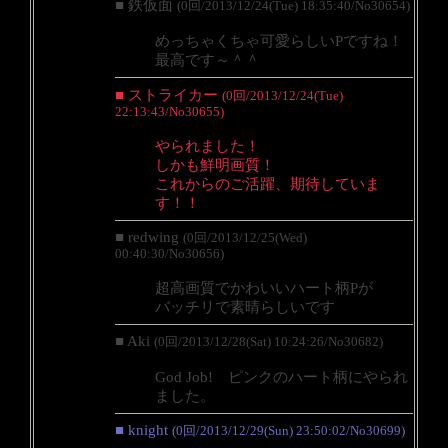
■ 鉄仮面
(0回/2013/12/24(Tue) 18:35:40/No30654)
めっちゃくちゃ可愛らしいPですね！
最高です～＾＾
■ ストライカー
(0回/2013/12/24(Tue)
22:13:43/No30655)
やられました！
しかも鮮明画質！
これからのご活躍、期待していま
す！！
■ redwing
(0回/2013/12/25(Wed)
00:40:30/No30656)
超高画質でかわいいハート柄Pが
バッチリで素晴らしいです
■ Aki
(0回/2013/12/28(Sat) 10:24:26/No30682)
God Job! ピンクのハート柄にやられ
ました。
■ knight
(0回/2013/12/29(Sun) 23:50:02/No30699)