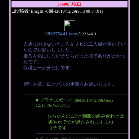
/ JK白
30690
□投稿者/ knight -0回-
(2013/12/29(Sun) 09:04:01)
1388275441.wmv
/
12224KB
人通りの少ないところをＪＫの二人組が歩いてい
たのでお願いしました。
後ろを気にしない子たちだったのでありがたかっ
たです。
収穫は一人分だけです。
管理人様、IDとパスの更新をお願いします。
■ プラナスボーイ
(0回/2013/12/30(Mon)
12:18:46/No30711)
jkちゃんの白Pと制服の組み合わせは
爽やかで心が満たされますよね
ゴチです
■ ダイバー
(0回/2013/12/30(Mon)