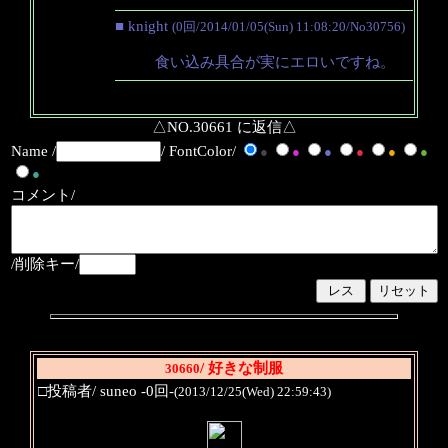
■ knight
(0回/2014/01/05(Sun) 11:08:20/No30756)
食い込み具合が実にエロいですね。
△NO.30661 に返信△
Name /
/ FontColor/
●
●
●
●
●
●
●
コメント/
/削除キー/
/ 好きな制服
30660
□投稿者/ suneo -0回-
(2013/12/25(Wed) 22:59:43)