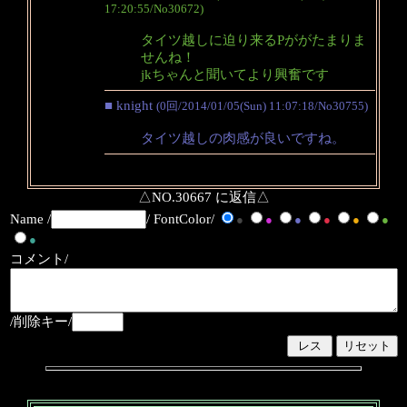
17:20:55/No30672)
タイツ越しに迫り来るPががたまりま
せんね！
jkちゃんと聞いてより興奮です
■ knight
(0回/2014/01/05(Sun) 11:07:18/No30755)
タイツ越しの肉感が良いですね。
△NO.30667 に返信△
Name /
/ FontColor/
●
●
●
●
●
●
●
コメント/
/削除キー/