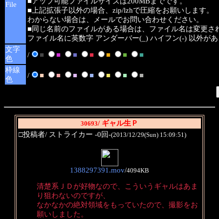
■アップ可能ファイルサイズは200MBまでです。
File
■上記拡張子以外の場合、zip/lzhで圧縮をお願いします。
わからない場合は、メールでお問い合わせください。
■同じ名前のファイルがある場合は、ファイル名は変更さ
ファイル名に英数字 アンダーバー(_) ハイフン(-) 以外
文字
/
■
■
■
■
■
■
■
色
枠線
/
■
■
■
■
■
■
■
色
/ ギャル生Ｐ
30693
□投稿者/ ストライカー -0回-
(2013/12/29(Sun) 15:09:51)
1388297391.mov
/
4094KB
清楚系ＪＤが好物なので、こういうギャルはあま
り狙わないのですが、
なかなかの絶対領域をもっていたので、撮影をお
願いしました。