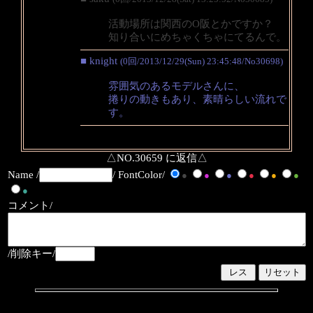
活動場所は関西のO阪とかですか？
知り合いにめちゃくちゃにてるんで。
■ knight
(0回/2013/12/29(Sun) 23:45:48/No30698)
雰囲気のあるモデルさんに、
捲りの動きもあり、素晴らしい流れで
す。
△NO.30659 に返信△
Name /
/ FontColor/
●
●
●
●
●
●
●
コメント/
/削除キー/