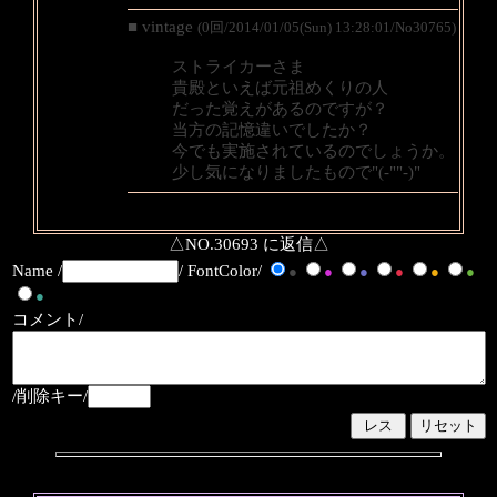
■ vintage
(0回/2014/01/05(Sun) 13:28:01/No30765)
ストライカーさま
貴殿といえば元祖めくりの人
だった覚えがあるのですが？
当方の記憶違いでしたか？
今でも実施されているのでしょうか。
少し気になりましたもので"(-""-)"
△NO.30693 に返信△
Name /
/ FontColor/
●
●
●
●
●
●
●
コメント/
/削除キー/