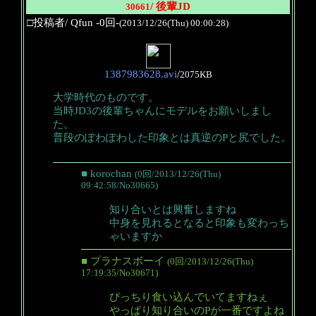
/ 後輩JD
30661
□投稿者/ Qfun -0回-
(2013/12/26(Thu) 00:00:28)
1387983628.avi
/
2075KB
大学時代のものです。
当時JD3の後輩ちゃんにモデルをお願いしまし
た。
普段のぽわぽわした印象とは真逆のPと尻でした。
■ korochan
(0回/2013/12/26(Thu)
09:42:58/No30665)
知り合いとは興奮しますね
中身を見れるとなると印象も変わっち
ゃいますか
■ プラナスボーイ
(0回/2013/12/26(Thu)
17:19:35/No30671)
ぴっちり食い込んでいてますねぇ
やっぱり知り合いのPが一番ですよね