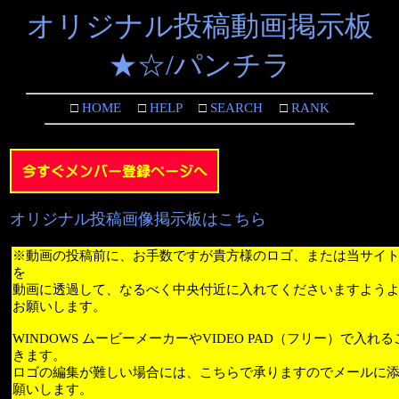
オリジナル投稿動画掲示板
★☆/パンチラ
□
HOME
□
HELP
□
SEARCH
□
RANK
オリジナル投稿画像掲示板はこちら
※動画の投稿前に、お手数ですが貴方様のロゴ、または当サイ
を
動画に透過して、なるべく中央付近に入れてくださいますよう
お願いします。
WINDOWS ムービーメーカーやVIDEO PAD（フリー）で入れ
きます。
ロゴの編集が難しい場合には、こちらで承りますのでメールに
願いします。