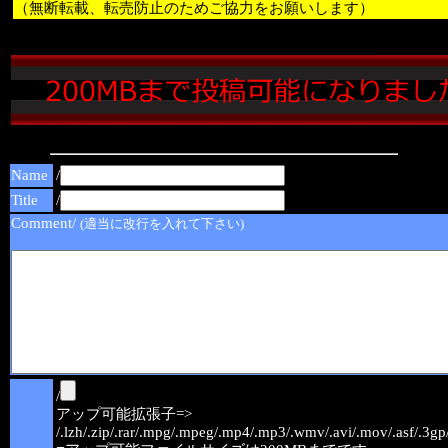
（無断転載、転売防止のためご協力をお願いします）
Name
/
Title
/
Comment/
(適当に改行を入れて下さい)
/
アップ可能拡張子=>
/.lzh/.zip/.rar/.mpg/.mpeg/.mp4/.mp3/.wmv/.avi/.mov/.asf/.3gp