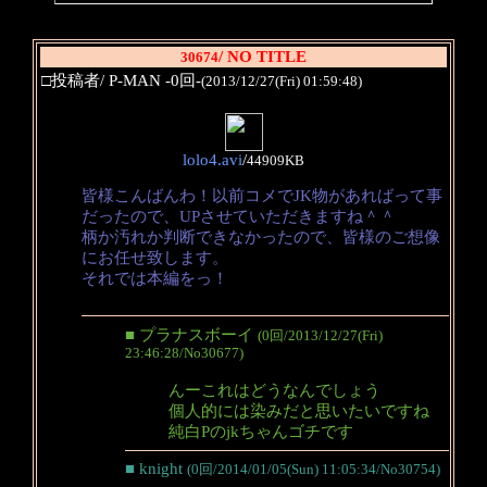
/ NO TITLE
30674
□投稿者/ P-MAN -0回-
(2013/12/27(Fri) 01:59:48)
lolo4.avi
/
44909KB
皆様こんばんわ！以前コメでJK物があればって事
だったので、UPさせていただきますね＾＾
柄か汚れか判断できなかったので、皆様のご想像
にお任せ致します。
それでは本編をっ！
■ プラナスボーイ
(0回/2013/12/27(Fri)
23:46:28/No30677)
んーこれはどうなんでしょう
個人的には染みだと思いたいですね
純白Pのjkちゃんゴチです
■ knight
(0回/2014/01/05(Sun) 11:05:34/No30754)