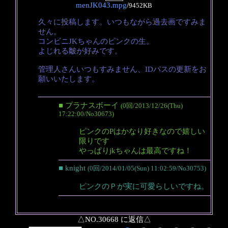
menJK043.mpg
/
9452KB
久々に投稿します。いつもながら過去画ですみま
せん。
コンビニJKちゃんのピンクの生。
よじれる皺が好みです。
管理人さんいつもすみません、IDパスの更新をお
願いいたします。
■ プラナスボーイ
(0回/2013/12/26(Thu)
17:22:00/No30673)
ピンクのPはかなり好きなので嬉しい
限りです
やっぱりjkちゃんは最高ですね！
■ knight
(0回/2014/01/05(Sun) 11:02:59/No30753)
ピンクのＰが実に可愛らしいですね。
△NO.30668 に返信△