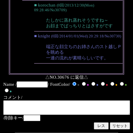
■ korochan
(0回/2013/12/30(Mon)
09:28:46/No30709)
たしかに蒸れ蒸れそうですね～
お顔までばっちりとはさすがです
■ knight
(0回/2014/01/01(Wed) 20:29:18/No30730)
端正な顔立ちのお姉さんのスト越しＰ
を眺める
一連の流れが素晴らしいです。
△NO.30676 に返信△
Name /
/ FontColor/
●
●
●
●
●
●
●
コメント/
/削除キー/