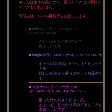
ギャルは生率が高いので、困ったときには手軽で
いいかもしれません。
管理人様、パスの再発行をお願いします。
■ redwing
(0回/2013/12/30(Mon)
13:58:45/No30714)
きれいなピンクPが見えて
良かったです
■ knight
(0回/2014/01/01(Wed) 20:26:58/No30729)
ギャルの雰囲気にピッタリのピンクの
Ｐを
難しい状況から瞬時にゲットお見事で
す。
■ スターバックスコーチャ
(0
回/2014/01/02(Thu) 05:34:42/No30743)
困った時のＧＡＬ頼み（笑）
とはいえ、しっかり収めてるところが
素晴らしいです