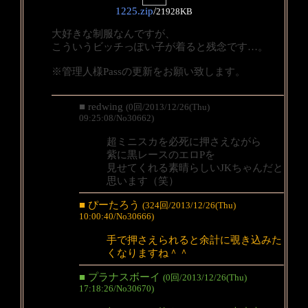
1225.zip
/
21928KB
大好きな制服なんですが、
こういうビッチっぽい子が着ると残念です…。
※管理人様Passの更新をお願い致します。
■ redwing
(0回/2013/12/26(Thu)
09:25:08/No30662)
超ミニスカを必死に押さえながら
紫に黒レースのエロPを
見せてくれる素晴らしいJKちゃんだと
思います（笑）
■ ぴーたろう
(324回/2013/12/26(Thu)
10:00:40/No30666)
手で押さえられると余計に覗き込みた
くなりますね＾＾
■ プラナスボーイ
(0回/2013/12/26(Thu)
17:18:26/No30670)