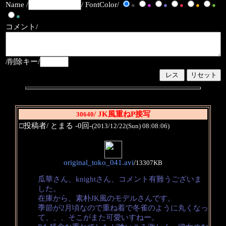
Name /
/ FontColor/
●
●
●
●
●
●
●
コメント/
/削除キー/
/ JK風重ねP接写
30640
□投稿者/ とまる -0回-
(2013/12/22(Sun) 08:08:06)
original_toko_041.avi
/
13307KB
瓜華さん、knightさん、コメント有難うございま
した。
在庫から、素朴JK風のモデルさんです。
季節が2月頃なので重ね着で冬雀のように丸くなっ
て、、、そこがまた可愛いすねー。