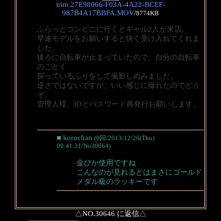
trim.27E98066-F03A-4A22-BCEF-
987B4A17BBFA.MOV
/
8774KB
ふらっとコンビニに行くとギャル2人が来店。
早速モデルをお願いすると快く受け入れてくれま
した。
後ろに自転車が止まっていたので、自分の自転車
のごとく
探っているふりをして撮影しめみました。
逆さではないですが、いい感じに撮れたのでどう
ぞ。
管理人様、IDとパスワード再発行お願いします。
■ korochan
(0回/2013/12/26(Thu)
09:41:31/No30664)
金ぴか使用ですね
こんなのが見れるとはまさにゴールド
メダル級のラッキーです
△NO.30646 に返信△