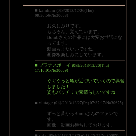
■ kamkam
(0回/2013/12/26(Thu)
09:30:56/No30663)
お久しぶりです。
もちろん、覚えています。
Bombさんの作品には大変お世話にな
ってます。
動画もまたいいですね。
画像板楽しみにしています。
■ プラナスボーイ
(0回/2013/12/26(Thu)
17:16:01/No30669)
ぐぐぐっと亀が近づいていくので興奮
しました！
姿もバッチリで素晴らしいですね
■ vintage
(0回/2013/12/27(Fri) 07:37:17/No30675)
ずっと昔からBombさんのファンで
す。
画像、動画お待ちしております。
■ saku
(0回/2013/12/28(Sat) 13:25:52/No30685)