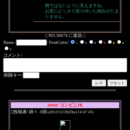
柄ではないように見えますね。
お尻にピッタリ張り付いた純白がたま
りません。
△NO.30674 に返信△
Name /
/ FontColor/
●
●
●
●
●
●
●
コメント/
/削除キー/
/ コンビニJK
30668
□投稿者/ 綿々 -0回-
(2013/12/26(Thu) 14:47:45)