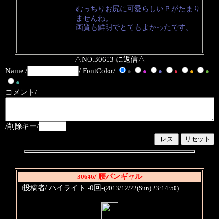
むっちりお尻に可愛らしいＰがたまり
ませんね。
画質も鮮明でとてもよかったです。
△NO.30653 に返信△
Name /
/ FontColor/
●
●
●
●
●
●
●
コメント/
/削除キー/
/ 腰パンギャル
30646
□投稿者/ ハイライト -0回-
(2013/12/22(Sun) 23:14:50)