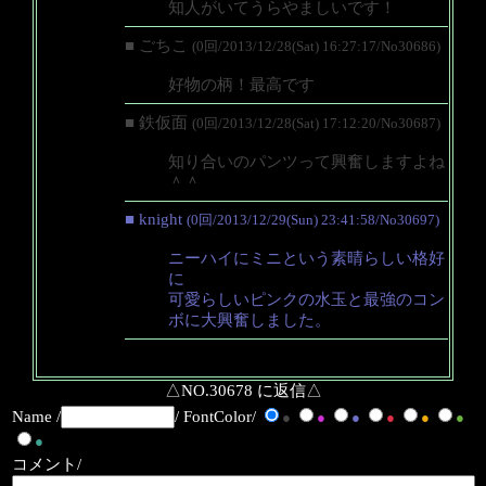
知人がいてうらやましいです！
■ ごちこ
(0回/2013/12/28(Sat) 16:27:17/No30686)
好物の柄！最高です
■ 鉄仮面
(0回/2013/12/28(Sat) 17:12:20/No30687)
知り合いのパンツって興奮しますよね
＾＾
■ knight
(0回/2013/12/29(Sun) 23:41:58/No30697)
ニーハイにミニという素晴らしい格好
に
可愛らしいピンクの水玉と最強のコン
ボに大興奮しました。
△NO.30678 に返信△
Name /
/ FontColor/
●
●
●
●
●
●
●
コメント/