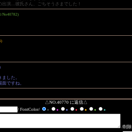
の出演…彼氏さん、ごちそうさまでした！
51/No40782)
6)
)
きました。
場面ですね。
△NO.40770 に返信△
/ FontColor/
●
●
●
●
●
●
●
/削除