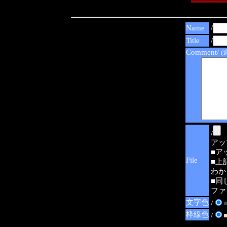
Name
/
Title
/
Comment/
(
/
アップ可
■ア
File
■上
わか
■同
ファ
文字色
/
枠線色
/