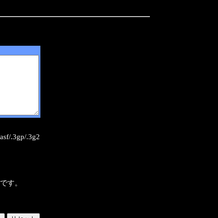
sf/.3gp/.3g2
様です。