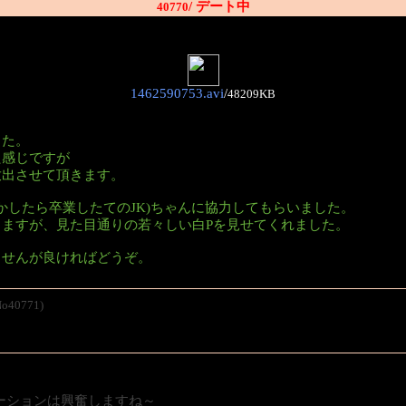
/ デート中
40770
1462590753.avi
/
48209KB
した。
た感じですが
放出させて頂きます。
かしたら卒業したてのJK)ちゃんに協力してもらいました。
ますが、見た目通りの若々しい白Pを見せてくれました。
ませんが良ければどうぞ。
No40771)
ーションは興奮しますね～