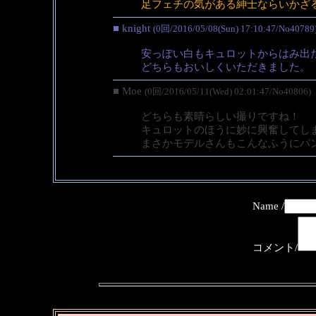
足フェチの気がある紳士ならいかざ
■ knight
(0回/2016/05/08(Sun) 17:10:47/No40789
安っぽい白もキュロットからはみ出
どちらもおいしくいただきました。
■ Moe
(0回/2016/05/11(Wed) 02:01:47/No40806)
どちらも素晴らしい撮りですね！
キュロットのほうに妙に興奮してし
まさかモデルさんもこんなふうにパ
Name /
コメント/