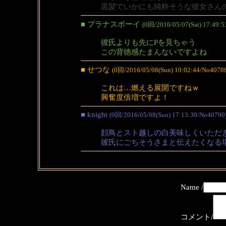
黒髪でいかにも純粋そうな彼女さん
■ プラナスボーイ
(0回/2016/05/07(Sat) 17:49:
彼氏よりも先にPを見ちゃう
この背徳感たまんないですよね
■ せつな
(0回/2016/05/08(Sun) 10:02:44/No4078
これは…燃える展開ですねｗ
興奮度倍増ですよ！
■ knight
(0回/2016/05/08(Sun) 17:13:30/No40790
顔鳥とスト越しの白美味しくいただ
彼氏にごちそうさまと伝えたくなる
Name /
コメント/