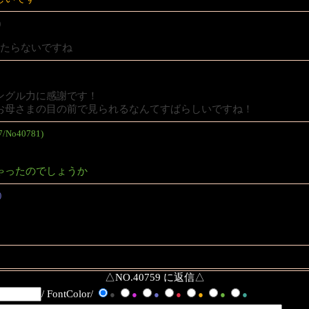
)
ったらないですね
ングル力に感謝です！
お母さまの目の前で見られるなんてすばらしいですね！
57/No40781)
ゃったのでしょうか
)
。
△NO.40759 に返信△
/ FontColor/
●
●
●
●
●
●
●