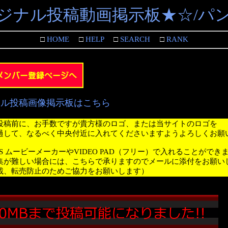
ジナル投稿動画掲示板★☆/パ
□
HOME
□
HELP
□
SEARCH
□
RANK
ナル投稿画像掲示板はこちら
投稿前に、お手数ですが貴方様のロゴ、または当サイトのロゴを
過して、なるべく中央付近に入れてくださいますようよろしくお願
WS ムービーメーカーやVIDEO PAD（フリー）で入れることができ
集が難しい場合には、こちらで承りますのでメールに添付をお願い
載、転売防止のためご協力をお願いします）