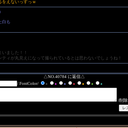
るをえないっすっｗ
)
た白も
まいました！！
ンティが丸見えになって撮られているとは思わないでしょうね！
△NO.40784 に返信△
/ FontColor/
●
●
●
●
●
●
●
/削除