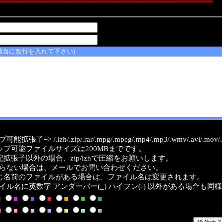
適当に改行を入れて下さい)
能拡張子=> /.lzh/.zip/.rar/.mpg/.mpeg/.mp4/.mp3/.wmv/.avi/.mov/.a
ップ可能ファイルサイズは200MBまでです。
記拡張子以外の場合、zip/lzhで圧縮をお願いします。
らない場合は、メールでお問い合わせください。
じ名前のファイルがある場合は、ファイル名は変更されます。
イル名に英数字 アンダーバー(_) ハイフン(-) 以外がある場合も同
■
■
■
■
■
■
■
■
■
■
■
■
■
■