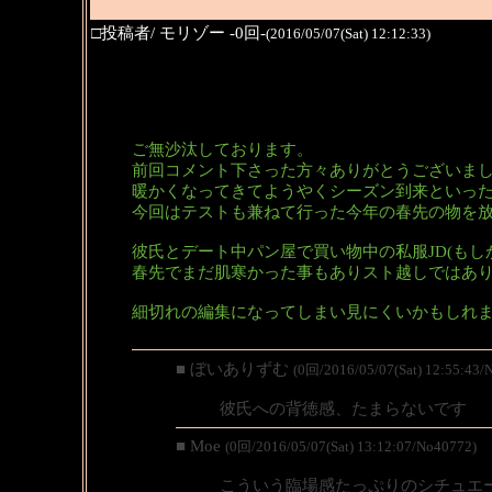
□投稿者/ モリゾー -0回-
(2016/05/07(Sat) 12:12:33)
ご無沙汰しております。
前回コメント下さった方々ありがとうございま
暖かくなってきてようやくシーズン到来といっ
今回はテストも兼ねて行った今年の春先の物を
彼氏とデート中パン屋で買い物中の私服JD(もし
春先でまだ肌寒かった事もありスト越しではあり
細切れの編集になってしまい見にくいかもしれ
■ ぼいありずむ
(0回/2016/05/07(Sat) 12:55:43/
彼氏への背徳感、たまらないです
■ Moe
(0回/2016/05/07(Sat) 13:12:07/No40772)
こういう臨場感たっぷりのシチュエ