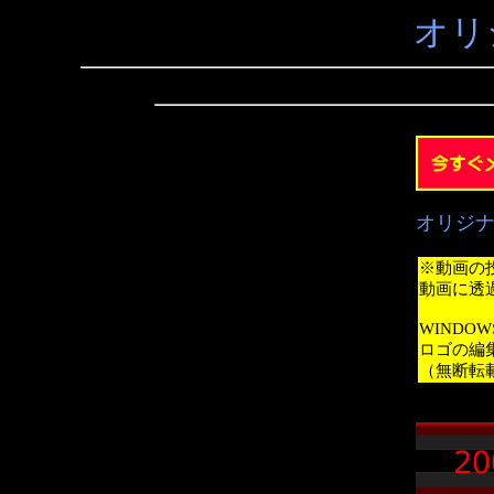
オリ
オリジ
※動画の
動画に透
WINDO
ロゴの編
（無断転