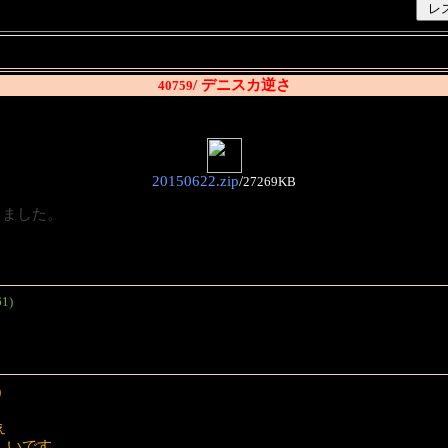
/ デニスカ逆さ
40759
20150622.zip
/
27269KB
しました。
。
1)
)
ぇ
しいです