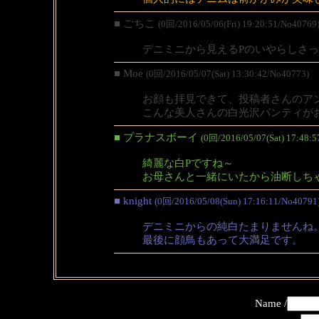
■ ごちこ
(0回/2016/05/06(Fri) 19:20:51/No40769
デニミニから見えるPのいやらしさ
■ Moe
(0回/2016/05/07(Sat) 13:30:42/No40773)
お顔も拝見できて、投稿者さんのア
こんな美人さんの白光沢パンティが
■ プラナスボーイ
(0回/2016/05/07(Sat) 17:48:
綺麗な白Pですね～
お母さんと一緒にいたから油断しち
■ knight
(0回/2016/05/08(Sun) 17:16:11/No40791
デニミニからの純白たまりませんね
最後に顔鳥もあって大満足です。
Name /