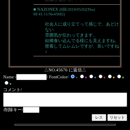
■ NAZONEX
(0回/2019/05/02(Thu)
08:41:11/No45682)
社会人に成り立てって感じで、あどけ
ない
雰囲気が伝わってきます。
結構食い込んでる様にも見えますね。
密着してムレムレですが、良いですね
♪
△NO.45676 に返信△
Name /
/ FontColor/
●
●
●
●
●
●
●
コメント/
/削除キー/