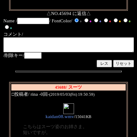
△NO.45694 に返信△
Name /
/ FontColor/
●
●
●
●
●
●
●
コメント/
/削除キー/
/ スーツ
45688
□投稿者/ rina -0回-
(2019/05/03(Fri) 19:50:59)
kaidan08.wmv
/
15041KB
こちらはスーツ姿のお姉さま。
短いですが。