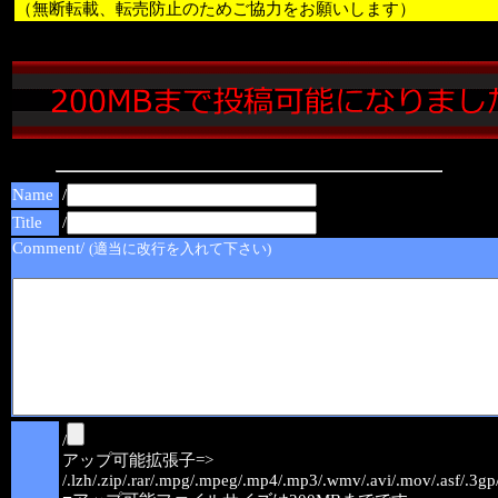
（無断転載、転売防止のためご協力をお願いします）
Name
/
Title
/
Comment/
(適当に改行を入れて下さい)
/
アップ可能拡張子=>
/.lzh/.zip/.rar/.mpg/.mpeg/.mp4/.mp3/.wmv/.avi/.mov/.asf/.3gp