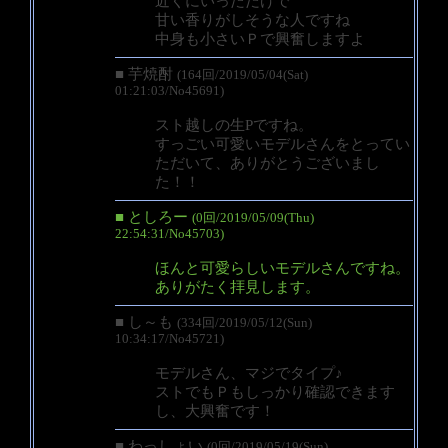
近くにいっただけで
甘い香りがしそうな人ですね
中身も小さいＰで興奮しますよ
■ 芋焼酎
(164回/2019/05/04(Sat)
01:21:03/No45691)
スト越しの生Pですね。
すっごい可愛いモデルさんをとってい
ただいて、ありがとうございまし
た！！
■ としろー
(0回/2019/05/09(Thu)
22:54:31/No45703)
ほんと可愛らしいモデルさんですね。
ありがたく拝見します。
■ し～も
(334回/2019/05/12(Sun)
10:34:17/No45721)
モデルさん、マジでタイプ♪
ストでもＰもしっかり確認できます
し、大興奮です！
■ わっしょい
(0回/2019/05/19(Sun)