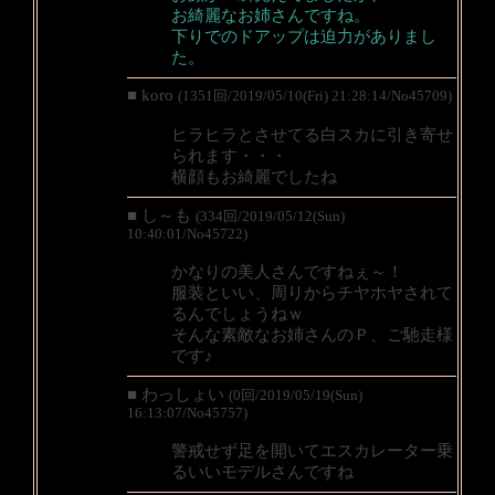
お綺麗なお姉さんですね。
下りでのドアップは迫力がありまし
た。
■ koro
(1351回/2019/05/10(Fri) 21:28:14/No45709)
ヒラヒラとさせてる白スカに引き寄せ
られます・・・
横顔もお綺麗でしたね
■ し～も
(334回/2019/05/12(Sun)
10:40:01/No45722)
かなりの美人さんですねぇ～！
服装といい、周りからチヤホヤされて
るんでしょうねｗ
そんな素敵なお姉さんのＰ、ご馳走様
です♪
■ わっしょい
(0回/2019/05/19(Sun)
16:13:07/No45757)
警戒せず足を開いてエスカレーター乗
るいいモデルさんですね