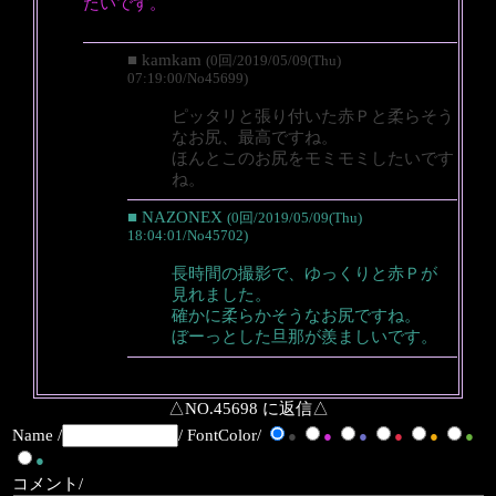
たいです。
■ kamkam
(0回/2019/05/09(Thu)
07:19:00/No45699)
ピッタリと張り付いた赤Ｐと柔らそう
なお尻、最高ですね。
ほんとこのお尻をモミモミしたいです
ね。
■ NAZONEX
(0回/2019/05/09(Thu)
18:04:01/No45702)
長時間の撮影で、ゆっくりと赤Ｐが
見れました。
確かに柔らかそうなお尻ですね。
ぼーっとした旦那が羨ましいです。
△NO.45698 に返信△
Name /
/ FontColor/
●
●
●
●
●
●
●
コメント/