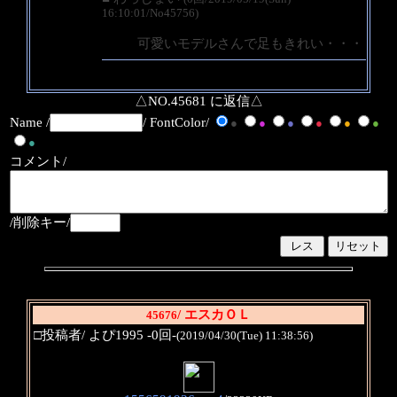
16:10:01/No45756)
可愛いモデルさんで足もきれい・・・
△NO.45681 に返信△
Name /
/ FontColor/
●
●
●
●
●
●
●
コメント/
/削除キー/
/ エスカＯＬ
45676
□投稿者/ よぴ1995 -0回-
(2019/04/30(Tue) 11:38:56)