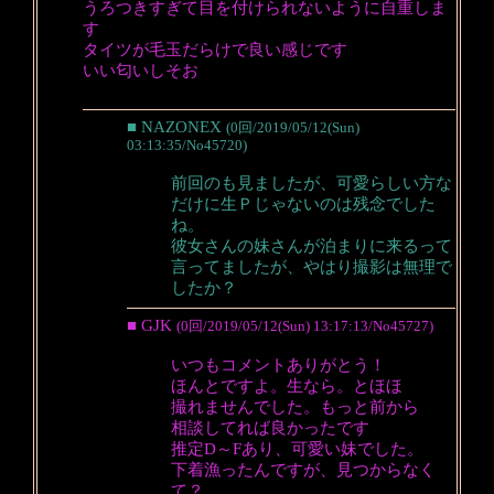
うろつきすぎて目を付けられないように自重しま
す
タイツが毛玉だらけで良い感じです
いい匂いしそお
■ NAZONEX
(0回/2019/05/12(Sun)
03:13:35/No45720)
前回のも見ましたが、可愛らしい方な
だけに生Ｐじゃないのは残念でした
ね。
彼女さんの妹さんが泊まりに来るって
言ってましたが、やはり撮影は無理で
したか？
■ GJK
(0回/2019/05/12(Sun) 13:17:13/No45727)
いつもコメントありがとう！
ほんとですよ。生なら。とほほ
撮れませんでした。もっと前から
相談してれば良かったです
推定D～Fあり、可愛い妹でした。
下着漁ったんですが、見つからなく
て？