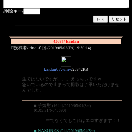
/削除キー/
/ kaidan
45687
□投稿者/ rina -0回-
(2019/05/03(Fri) 19:50:14)
kaidan07.wmv
/
25942KB
生ではないですが。。。えっちぃですｗ
急いでいるので止まって撮影は了承いただけませ
んでした。
■ 芋焼酎
(164回/2019/05/04(Sat)
01:05:31/No45690)
生でなくてもこれはエロすぎます！！
■ NAZONEX
(0回/2019/05/04(Sat)