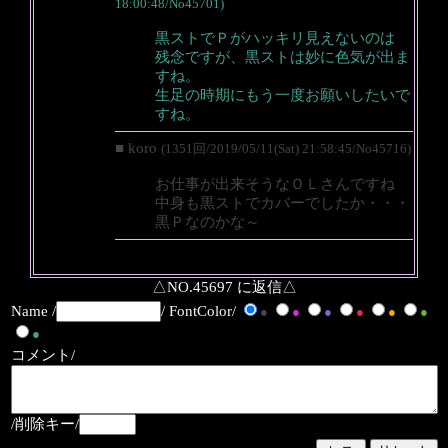
18:00:48/No45701)
黒ストでＰがハッキリ見えないのは
残念ですが、黒ストは妙に色気が出ま
すね。
生足の時期にもう一度お願いしたいで
すね。
■ koro
(1351回/2019/05/11(Sat) 21:58:45/No45716)
お仕事が出来そうなＯＬさんですね
中身も黒ストでカバーでしたか・・・
黒Ｐなのかな～
△NO.45697 に返信△
Name /
/ FontColor/
●
●
●
●
●
●
●
コメント/
/削除キー/