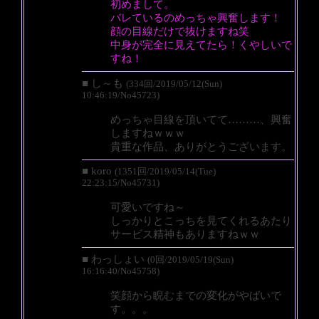
初めまして。
バレているのめっちゃ興奮します！
顔の目線だけで抜けますね笑
中身が完全に見えてたら！くやしいで
すね！
■ し～も
(334回/2019/05/12(Sun)
10:46:19/No45723)
めっちゃ目線を頂いてて………、興奮
しますねｗｗｗ
貴重な作品、ありがとうございます。
■ koro
(1351回/2019/05/14(Tue)
22:23:15/No45731)
可愛いですね～
しっかりとこっちを見てくれるあたり
サービス精神もありますねｗｗ
■ わっしょい
(0回/2019/05/19(Sun)
16:16:40/No45758)
笑顔から睨むまでの変化がやばいで
す。。。