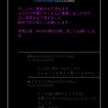
1556591936.mp4
/
23230KB
久しぶりに投稿させて頂きます。
エスカで可愛いＯＬさんに遭遇しましたので、
少し拝見させて頂きました。
駄作ですが宜しくお願いします。
管理人様、PASSの発行の程、宜しくお願いしま
す。
■ koro
(1351回/2019/05/01(Wed)
21:38:30/No45679)
たしかに若そうなＯＬさん
どんなことを考えて乗ってるのかな～
■ どどど
(115回/2019/05/02(Thu)
00:29:19/No45680)
ピンク色の柄Pのようですね。
仕事でクロッチがムレムレになってい
ることを
想像しながら、、、