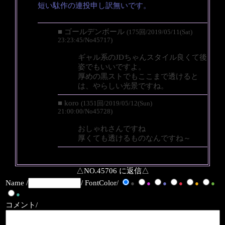
短い駄作の連投申し訳無いです。
■ ゴールデンボール
(175回/2019/05/11(Sat)
23:23:45/No45717)
ギャル系のJDちゃんスタイル良くて後
姿でもいいですよ。
厚めの黒ストでもここまで透けると
は、やらしい光景ですね。
■ koro
(1351回/2019/05/12(Sun)
21:00:00/No45728)
おしゃれさんですね
厚くても透けるものなんですね～
△NO.45706 に返信△
Name /
/ FontColor/
●
●
●
●
●
●
●
コメント/