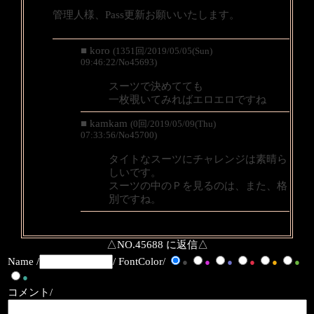
管理人様、Pass更新お願いいたします。
■ koro
(1351回/2019/05/05(Sun)
09:46:22/No45693)
スーツで決めてても
一枚覗いてみればエロエロですね
■ kamkam
(0回/2019/05/09(Thu)
07:33:56/No45700)
タイトなスーツにチャレンジは素晴ら
しいです。
スーツの中のＰを見るのは、また、格
別ですね。
△NO.45688 に返信△
Name /
/ FontColor/
●
●
●
●
●
●
●
コメント/