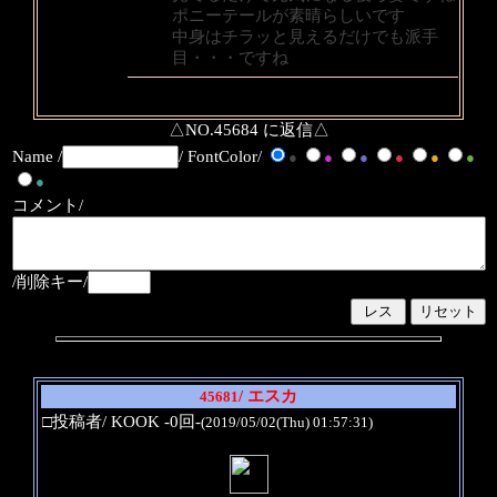
ポニーテールが素晴らしいです
中身はチラッと見えるだけでも派手
目・・・ですね
△NO.45684 に返信△
Name /
/ FontColor/
●
●
●
●
●
●
●
コメント/
/削除キー/
/ エスカ
45681
□投稿者/ KOOK -0回-
(2019/05/02(Thu) 01:57:31)