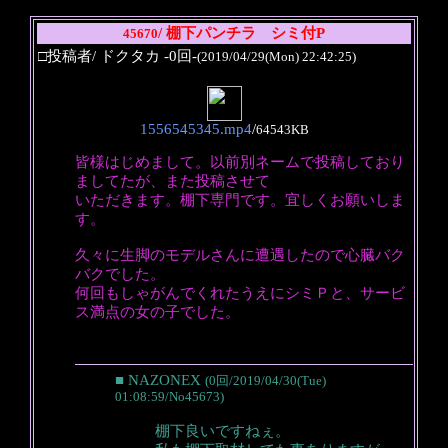
/ 棚下パンチラ シミ付P
45670
□投稿者/ ドクタカ -0回-
(2019/04/29(Mon) 22:42:25)
1556545345.mp4
/
64543KB
皆様はじめまして。以前別ネームで投稿しており
ましてたが、また投稿させて
いただきます。棚下専門です。宜しくお願いしま
す。
久々に生脚のモデルさんに遭遇したので心臓バク
バクでした。
何回もしゃがんでくれたうえにシミＰと、サービ
ス満点の女の子でした。
■ NAZONEX
(0回/2019/04/30(Tue)
01:08:59/No45673)
棚下良いですねぇ。