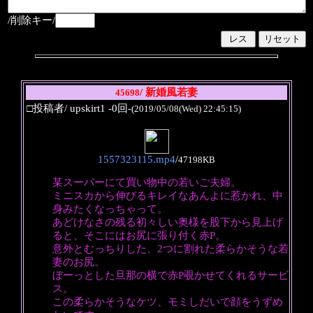
/削除キー/
/ 新婚風若妻
45698
□投稿者/ upskirt1 -0回-
(2019/05/08(Wed) 22:45:15)
1557323115.mp4
/
47198KB
某スーパーにて買い物中の若いご夫婦。
ミニスカから伸びるキレイなあんよに惹かれ、中
身みたくなっちゃって。
あどけなさの残る初々しい奥様を股下から見上げ
ると、そこにはお尻に張り付く赤P。
意外とむっちりした、2つに割れた柔らかそうな若
妻のお尻。
ぼーっとした旦那の横で赤P覗かせてくれるサービ
ス。
この柔らかそうなケツ、モミしだいで顔をうずめ