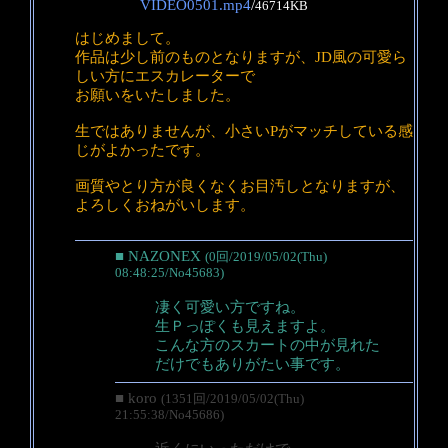
VIDEO0501.mp4
/
46714KB
はじめまして。
作品は少し前のものとなりますが、JD風の可愛ら
しい方にエスカレーターで
お願いをいたしました。
生ではありませんが、小さいPがマッチしている感
じがよかったです。
画質やとり方が良くなくお目汚しとなりますが、
よろしくおねがいします。
■ NAZONEX
(0回/2019/05/02(Thu)
08:48:25/No45683)
凄く可愛い方ですね。
生Ｐっぽくも見えますよ。
こんな方のスカートの中が見れた
だけでもありがたい事です。
■ koro
(1351回/2019/05/02(Thu)
21:55:38/No45686)