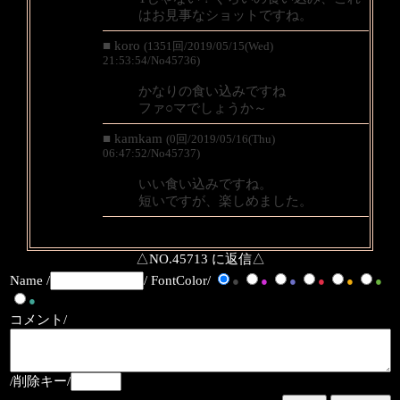
はお見事なショットですね。
■ koro
(1351回/2019/05/15(Wed)
21:53:54/No45736)
かなりの食い込みですね
ファ○マでしょうか～
■ kamkam
(0回/2019/05/16(Thu)
06:47:52/No45737)
いい食い込みですね。
短いですが、楽しめました。
△NO.45713 に返信△
Name /
/ FontColor/
●
●
●
●
●
●
●
コメント/
/削除キー/