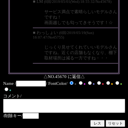
■ LM
(0回/2019/05/01(Wed) 18:55:32/No45678)
サービス満点で素晴らしいモデルさん
ですね！
画面越しでも匂ってきそうです！☆
■ わっしょい
(0回/2019/05/19(Sun)
16:07:47/No45755)
じっくり見せてくれていいモデルさん
ですね。近くの店舗もなくなり、棚下
取材場所は減る一方ですね・・・
△NO.45670 に返信△
Name /
/ FontColor/
●
●
●
●
●
●
●
コメント/
/削除キー/