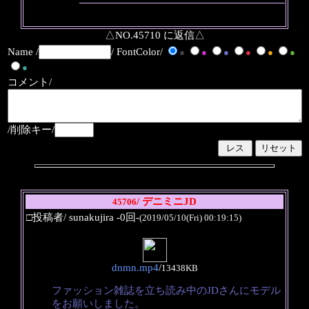
△NO.45710 に返信△
Name /
/ FontColor/
●
●
●
●
●
●
●
コメント/
/削除キー/
/ デニミニJD
45706
□投稿者/ sunakujira -0回-
(2019/05/10(Fri) 00:19:15)
dnmn.mp4
/
13438KB
ファッション雑誌を立ち読み中のJDさんにモデル
をお願いしました。