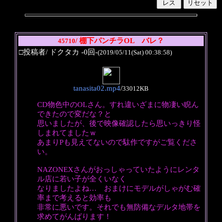
/ 棚下パンチラOL バレ？
45710
□投稿者/ ドクタカ -0回-
(2019/05/11(Sat) 00:38:58)
tanasita02.mp4
/
33012KB
CD物色中のOLさん。すれ違いざまに物凄い睨ん
できたので変だな？と
思いましたが、後で映像確認したら思いっきり怪
しまれてましたｗ
あまりPも見えてないので駄作ですがご覧くださ
い。
NAZONEXさんがおっしゃっていたようにレンタ
ル店に若い子が全くいなく
なりましたよね… おまけにモデルがしゃがむ確
率まで考えると効率も
非常に悪いです。それでも無防備なデルタ地帯を
求めてがんばります！