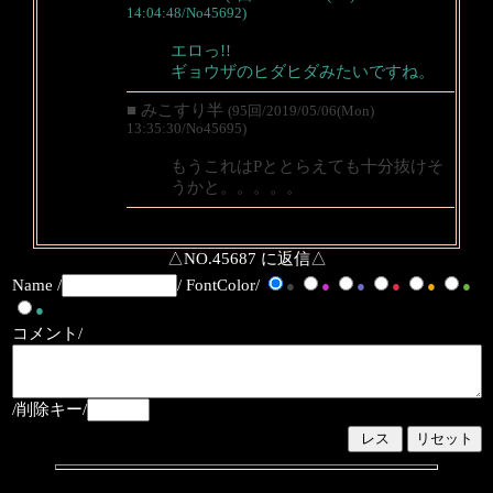
14:04:48/No45692)
エロっ!!
ギョウザのヒダヒダみたいですね。
■ みこすり半
(95回/2019/05/06(Mon)
13:35:30/No45695)
もうこれはPととらえても十分抜けそ
うかと。。。。。
△NO.45687 に返信△
Name /
/ FontColor/
●
●
●
●
●
●
●
コメント/
/削除キー/