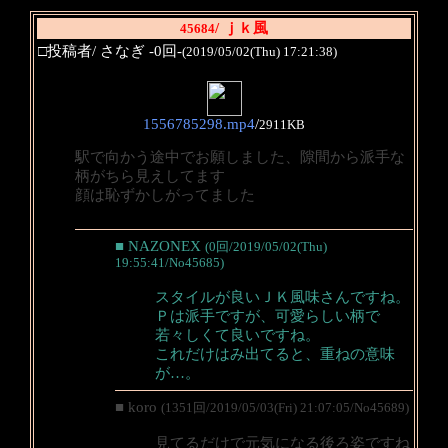
/ ｊｋ風
45684
□投稿者/ さなぎ -0回-
(2019/05/02(Thu) 17:21:38)
1556785298.mp4
/
2911KB
駅で向かう途中でお願しました、隙間から派手な
柄がちら見えしてます
顔は恥ずかしがってました
■ NAZONEX
(0回/2019/05/02(Thu)
19:55:41/No45685)
スタイルが良いＪＫ風味さんですね。
Ｐは派手ですが、可愛らしい柄で
若々しくて良いですね。
これだけはみ出てると、重ねの意味
が…。
■ koro
(1351回/2019/05/03(Fri) 21:07:05/No45689)
見てるだけで元気になる後ろ姿ですね