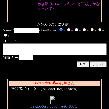
履き済みのストッキングが二枚しかな
かったです
△NO.45715 に返信△
Name /
/ FontColor/
●
●
●
●
●
●
●
コメント/
/削除キー/
/ 食い込みお姉さん
45713
□投稿者/ とむ -0回-
(2019/05/11(Sat) 13:08:39)
59AD50A8-85F0-4A6C-850C-