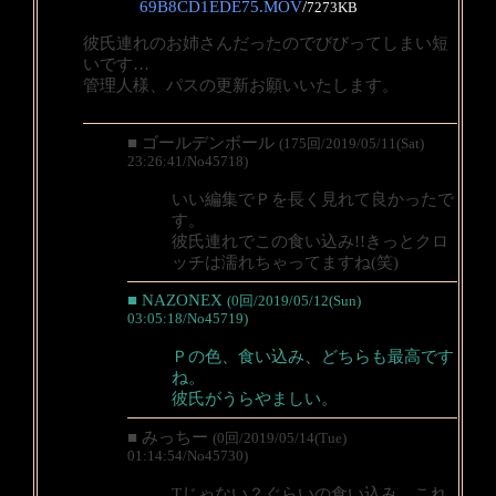
69B8CD1EDE75.MOV
/
7273KB
彼氏連れのお姉さんだったのでびびってしまい短
いです…
管理人様、パスの更新お願いいたします。
■ ゴールデンボール
(175回/2019/05/11(Sat)
23:26:41/No45718)
いい編集でＰを長く見れて良かったで
す。
彼氏連れでこの食い込み!!きっとクロ
ッチは濡れちゃってますね(笑)
■ NAZONEX
(0回/2019/05/12(Sun)
03:05:18/No45719)
Ｐの色、食い込み、どちらも最高です
ね。
彼氏がうらやましい。
■ みっちー
(0回/2019/05/14(Tue)
01:14:54/No45730)
Tじゃない？ぐらいの食い込み、これ