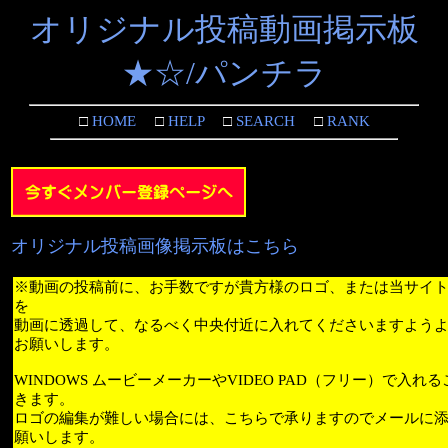
オリジナル投稿動画掲示板
★☆/パンチラ
□
HOME
□
HELP
□
SEARCH
□
RANK
オリジナル投稿画像掲示板はこちら
※動画の投稿前に、お手数ですが貴方様のロゴ、または当サイ
を
動画に透過して、なるべく中央付近に入れてくださいますよう
お願いします。
WINDOWS ムービーメーカーやVIDEO PAD（フリー）で入れ
きます。
ロゴの編集が難しい場合には、こちらで承りますのでメールに
願いします。