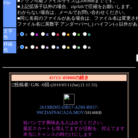
■アップ可能ファイルサイズは200MBまでです。
File
■上記拡張子以外の場合、zip/lzhで圧縮をお願いします。
わからない場合は、メールでお問い合わせください。
■同じ名前のファイルがある場合は、ファイル名は変更さ
ファイル名に英数字 アンダーバー(_) ハイフン(-) 以外
文字
/
■
■
■
■
■
■
■
色
枠線
/
■
■
■
■
■
■
■
色
/ 45666の続き
45715
□投稿者/ GJK -0回-
(2019/05/11(Sat) 21:11:53)
2619BD05-DB17-4290-B937-
99CDAF9ACA2A.MOV
/
18146KB
短パンです興味ある人はみてください。
最近スカートも増えてますが活動を、控えてます
本当にチャンスの時だけにします