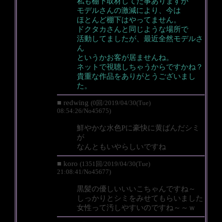
私も棚下取材してた事ありますが
モデルさんの激減により、今は
ほとんど棚下はやってません。
ドクタカさんと同じような場所で
活動してましたが、最近全然モデルさ
ん
というかお客が居ませんね。
ネットで視聴しちゃうからですかね？
貴重な作品をありがとうございまし
た。
■ redwing
(0回/2019/04/30(Tue)
08:54:26/No45675)
鮮やかな水色Pに豪快に黄ばんだシミ
が
なんともいやらしいですね
■ koro
(1351回/2019/04/30(Tue)
21:08:41/No45677)
黒髪の優しいいいこちゃんですね～
しっかりとシミをみせてもらいました
女性って汚しやすいのですね～～ｗ