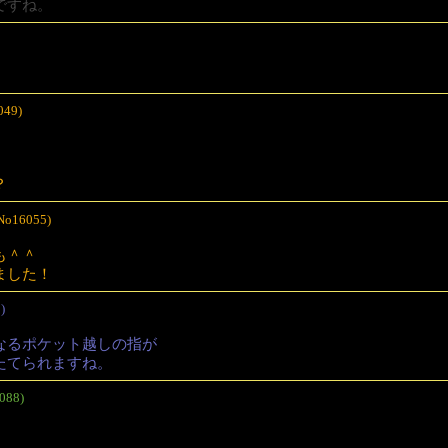
ですね。
049)
？
No16055)
も＾＾
ました！
)
なるポケット越しの指が
たてられますね。
088)