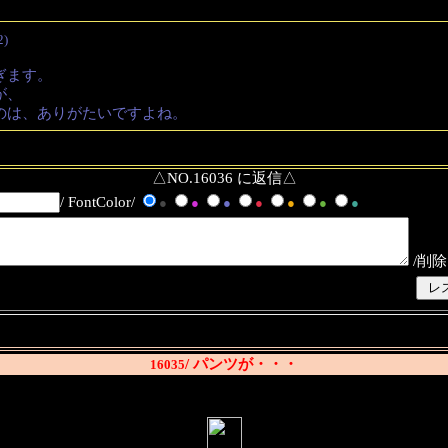
2)
ぎます。
が、
のは、ありがたいですよね。
△NO.16036 に返信△
/ FontColor/
●
●
●
●
●
●
●
/削除
/ パンツが・・・
16035