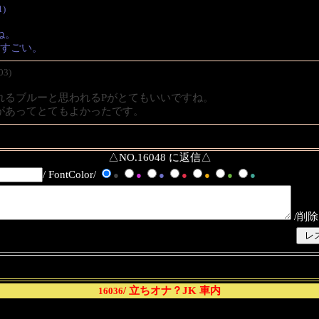
1)
ね。
がすごい。
03)
れるブルーと思われるPがとてもいいですね。
があってとてもよかったです。
△NO.16048 に返信△
/ FontColor/
●
●
●
●
●
●
●
/削除
/ 立ちオナ？JK 車内
16036