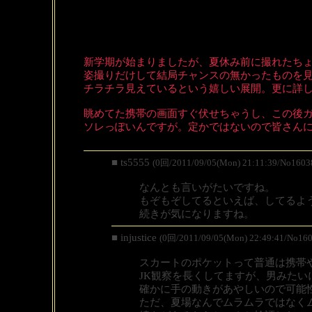
新学期が始まりましたが、夏休み前に撮れたち
姿撮りだけして結局チャンスの無かったものを
チラチラ見えているという嬉しい展開。更に詳
眺めてた携帯の画面すぐ伏せちゃうし、この後
ソレっぽいんですが。定かではないので皆さん
■ ts5555
(0回/2011/09/05(Mon) 21:11:39/No1603
なんとも言いがたいですね。
もぞもぞしてるといえば、してるよ
続きが気になりますね。
■ injustice
(0回/2011/09/05(Mon) 22:49:41/No160
スカートのポケットって普通は携帯
JK観察を長くしてますが、男みたい
確かに手の動きがあやしいので可能
ただ、夏場なんでムラムラではなく