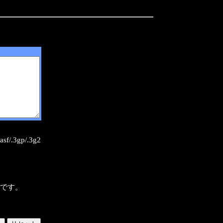
sf/.3gp/.3g2
様です。