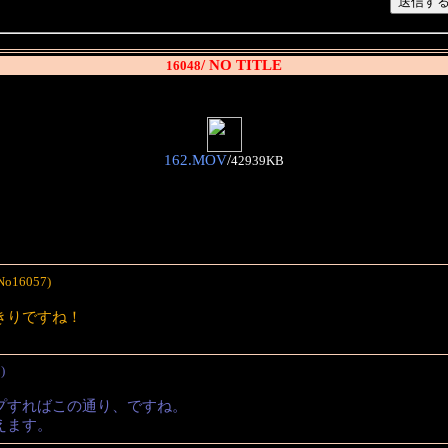
/ NO TITLE
16048
162.MOV
/
42939KB
No16057)
きりですね！
)
プすればこの通り、ですね。
えます。