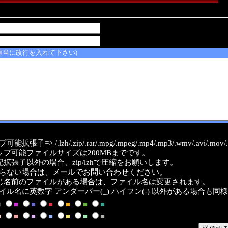
適当に改行を入れて下さい)
能拡張子=> /.lzh/.zip/.rar/.mpg/.mpeg/.mp4/.mp3/.wmv/.avi/.mov/.a
ップ可能ファイルサイズは200MBまでです。
記拡張子以外の場合、zip/lzhで圧縮をお願いします。
らない場合は、メールでお問い合わせください。
じ名前のファイルがある場合は、ファイル名は変更されます。
イル名に英数字 アンダーバー(_) ハイフン(-) 以外がある場合も同
■
■
■
■
■
■
■
■
■
■
■
■
■
■