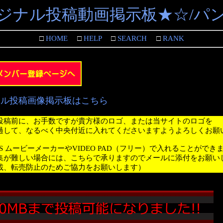
ジナル投稿動画掲示板★☆/パ
□
HOME
□
HELP
□
SEARCH
□
RANK
ナル投稿画像掲示板はこちら
投稿前に、お手数ですが貴方様のロゴ、または当サイトのロゴを
過して、なるべく中央付近に入れてくださいますようよろしくお願
WS ムービーメーカーやVIDEO PAD（フリー）で入れることができ
集が難しい場合には、こちらで承りますのでメールに添付をお願い
載、転売防止のためご協力をお願いします）