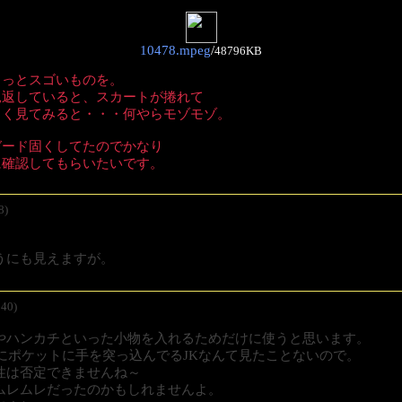
10478.mpeg
/
48796KB
ょっとスゴいものを。
見返していると、スカートが捲れて
しく見てみると・・・何やらモゾモゾ。
ガード固くしてたのでかなり
に確認してもらいたいです。
8)
うにも見えますが。
40)
やハンカチといった小物を入れるためだけに使うと思います。
にポケットに手を突っ込んでるJKなんて見たことないので。
性は否定できませんね～
ムレムレだったのかもしれませんよ。