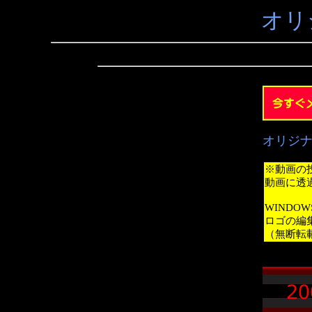
オリ
オリジ
※動画の
動画に透
WINDO
ロゴの編
（無断転