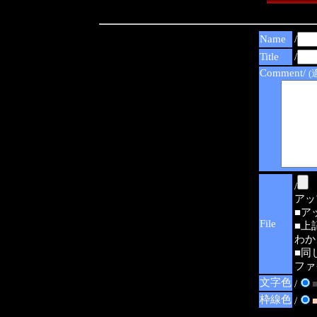
Name
/
Title
/
Comment/
(
/
アップ可
■ア
File
■上
わか
■同
ファ
文字色
/
枠線色
/