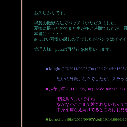
お久しぶりです。
得意の撮影方法でバッチリいただきました。
夏頃に撮ったのでまだ生が多い時期でしたが、
本当に・・・・
jkっぽい可愛い感じの子でしたがパンツはイマ
管理人様、passの再発行をお願いします。
■ knight
(0回/2011/09/06(Tue) 08:17:14/No16054
思いの外派手なＰでしたが、スラッ
■ 瓜華
(0回/2011/09/06(Tue) 16:35:18/No16062)
階段鳥うまいですね
なかなかここまで近寄れないもんで
中身を捕らえ続けてるところはお見
■ korochan
(0回/2011/09/07(Wed) 19:14:06/No16