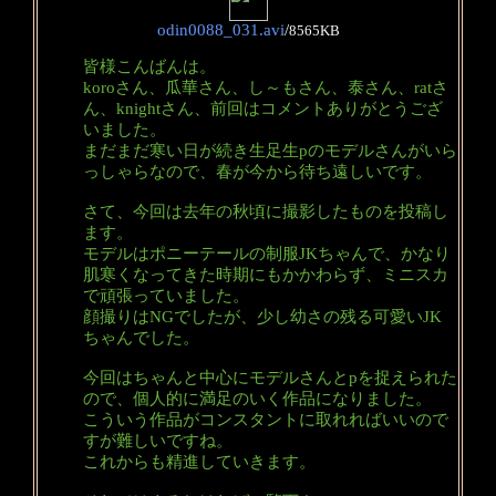
odin0088_031.avi
/
8565KB
皆様こんばんは。
koroさん、瓜華さん、し～もさん、泰さん、ratさ
ん、knightさん、前回はコメントありがとうござ
いました。
まだまだ寒い日が続き生足生pのモデルさんがいら
っしゃらなので、春が今から待ち遠しいです。
さて、今回は去年の秋頃に撮影したものを投稿し
ます。
モデルはポニーテールの制服JKちゃんで、かなり
肌寒くなってきた時期にもかかわらず、ミニスカ
で頑張っていました。
顔撮りはNGでしたが、少し幼さの残る可愛いJK
ちゃんでした。
今回はちゃんと中心にモデルさんとpを捉えられた
ので、個人的に満足のいく作品になりました。
こういう作品がコンスタントに取れればいいので
すが難しいですね。
これからも精進していきます。