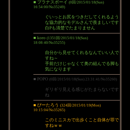
■ プラナスボーイ
(0回/2015/01/18(Sun)
16:54:00/No35249)
ぐいっとお尻をつきだしてくれるよう
な協力的なモデルさんで羨ましいです
白Pも清楚でたまりません
■ koro
(1351回/2015/01/18(Sun)
18:08:40/No35255)
自分から見せてくれるなんていい人で
すね～
手前だけじゃなくて奥の組んでる脚も
気になります
■ POPO
(0回/2015/01/18(Sun) 23:31:41/No35260)
ギリギリ見える感じがたまらないです
ね
■ ぴーたろう
(324回/2015/01/19(Mon)
10:15:04/No35265)
このミニスカで出歩くこと自体が罪で
すねｗｗ