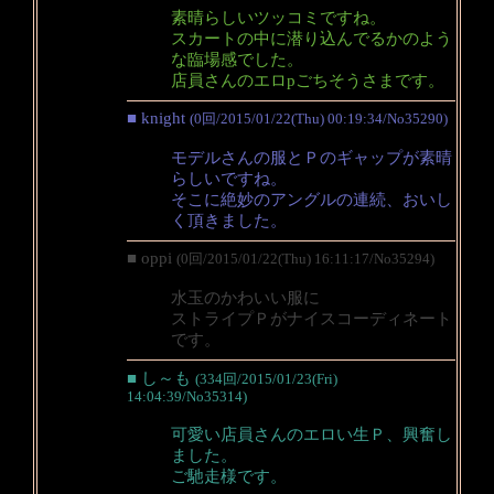
素晴らしいツッコミですね。
スカートの中に潜り込んでるかのよう
な臨場感でした。
店員さんのエロpごちそうさまです。
■ knight
(0回/2015/01/22(Thu) 00:19:34/No35290)
モデルさんの服とＰのギャップが素晴
らしいですね。
そこに絶妙のアングルの連続、おいし
く頂きました。
■ oppi
(0回/2015/01/22(Thu) 16:11:17/No35294)
水玉のかわいい服に
ストライプＰがナイスコーディネート
です。
■ し～も
(334回/2015/01/23(Fri)
14:04:39/No35314)
可愛い店員さんのエロい生Ｐ、興奮し
ました。
ご馳走様です。