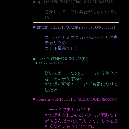
■ oppi
(0回/2015/01/22(Thu) 16:09:51/No35293)
てかり白Ｐ、ヨレ具合がまたいいです
ね！
■ knight
(0回/2015/01/23(Fri) 07:39:08/No35309)
ニーハイとミニスカからバッチリの白
テカリＰの
コンボ最高でした。
■ し～も
(334回/2015/01/23(Fri)
14:23:22/No35316)
短いスカートなのに、しっかり生Ｐと
は、良い子ですね♪
お友達が可愛くて、とても気になりま
したｗ
■ somaru
(0回/2015/01/24(Sat) 07:16:41/No35334)
ニーハイでテカリの生P
お友達もかわいいのできっと素敵なモ
デルさんだったんでしょう。もっと見
たくなるショットですね。