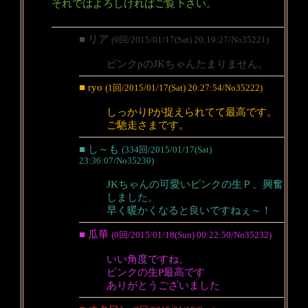
それではよろしければご覧下さい。
■ リア
(0回/2015/01/17(Sat) 20:19:27/No35221)
ピンクpのJKちゃんたまりません。
■ ryo
(1回/2015/01/17(Sat) 20:27:54/No35222)
しっかりPが捉えられてて最高です。
ご馳走さまです。
■ し～も
(334回/2015/01/17(Sat)
23:36:07/No35230)
JKちゃんの可愛いピンクの生Ｐ、興奮
しました。
早く暖かくなると良いですねぇ～！
■ 瓜華
(0回/2015/01/18(Sun) 00:22:50/No35232)
いい角度ですね。
ピンクの生P最高です
ありがとうございました