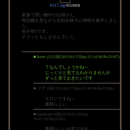
0117.zip
/
9326KB
家族で買い物中のお姉さん。
商品棚を見ながら右斜め後ろに神経を集中しまし
た。
色不明Tです。
チラッともしませんでした。
■ koro
(1351回/2015/01/17(Sat) 15:14:00/No35197)
Ｔなんでしょうかね～
じっくりと見てもわかりませんが
ずっと見ておきたいです
■ リア
(0回/2015/01/17(Sat) 15:36:08/No35198)
エロいですね～
素晴らしい
■ kamkam
(0回/2015/01/17(Sat)
16:07:02/No35201)
素晴らしいお尻ですね。