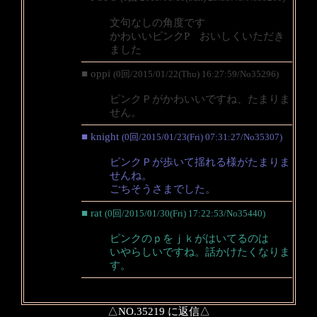
文句なしの角度です
かわいいピンクP おいしくいただき
ました
■ oppi
(0回/2015/01/22(Thu) 16:27:59/No35296)
ピンクＰがかわいいですね、たまりま
せん。
■ knight
(0回/2015/01/23(Fri) 07:31:27/No35307)
ピンクＰが歩いて揺れる様がたまりま
せんね。
ごちそうさまでした。
■ rat
(0回/2015/01/30(Fri) 17:22:53/No35440)
ピンクのｐをｊｋがはいてるのは
いやらしいですね。話かけたくなりま
す。
△NO.35219 に返信△