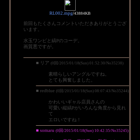
RL002.mpg
/
43884KB
前回もたくさんコメントいただきありがとうござ
います。
水玉ワンピと縞Pのコーデ。
画質悪ですが。
■ リア
(0回/2015/01/18(Sun) 01:52:30/No35238)
素晴らしいアングルですね。
とても興奮しました。
■ redblue
(0回/2015/01/18(Sun) 08:07:43/No35244)
かわいいギャル店員さんの
可愛い縦縞Pがいろんな角度から見れ
て
エロいですね！
■ somaru
(0回/2015/01/18(Sun) 10:42:35/No35245)