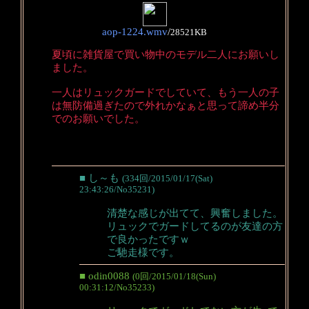
aop-1224.wmv
/
28521KB
夏頃に雑貨屋で買い物中のモデル二人にお願いし
ました。
一人はリュックガードでしていて、もう一人の子
は無防備過ぎたので外れかなぁと思って諦め半分
でのお願いでした。
■ し～も
(334回/2015/01/17(Sat)
23:43:26/No35231)
清楚な感じが出てて、興奮しました。
リュックでガードしてるのが友達の方
で良かったですｗ
ご馳走様です。
■ odin0088
(0回/2015/01/18(Sun)
00:31:12/No35233)