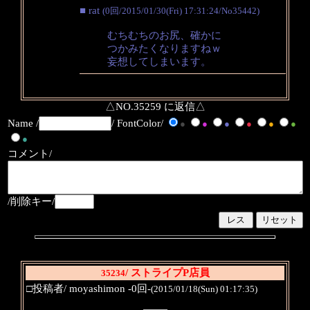
■ rat
(0回/2015/01/30(Fri) 17:31:24/No35442)
むちむちのお尻、確かに
つかみたくなりますねｗ
妄想してしまいます。
△NO.35259 に返信△
Name /
/ FontColor/
●
●
●
●
●
●
●
コメント/
/削除キー/
/ ストライプP店員
35234
□投稿者/ moyashimon -0回-
(2015/01/18(Sun) 01:17:35)