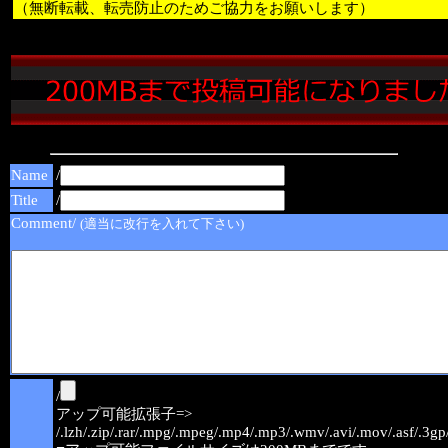
（無断転載、転売防止のためご協力をお願いします）
Name
/
Title
/
Comment/
(適当に改行を入れて下さい)
/
アップ可能拡張子=>
/.lzh/.zip/.rar/.mpg/.mpeg/.mp4/.mp3/.wmv/.avi/.mov/.asf/.3gp