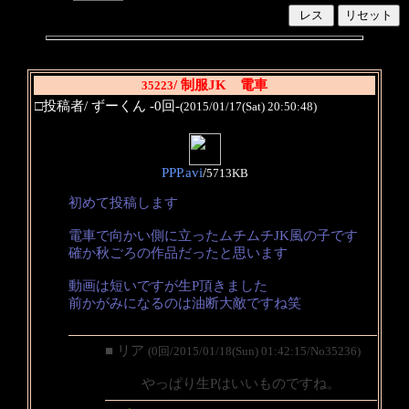
/ 制服JK 電車
35223
□投稿者/ ずーくん -0回-
(2015/01/17(Sat) 20:50:48)
PPP.avi
/
5713KB
初めて投稿します
電車で向かい側に立ったムチムチJK風の子です
確か秋ごろの作品だったと思います
動画は短いですが生P頂きました
前かがみになるのは油断大敵ですね笑
■ リア
(0回/2015/01/18(Sun) 01:42:15/No35236)
やっぱり生Pはいいものですね。