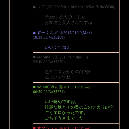
■ リア
(0回/2015/01/19(Mon) 16:54:17/No35268)
テカpいただきました
お友達も美人さんですね
■ ずーくん
(0回/2015/01/19(Mon)
19:38:33/No35269)
いいですねえ
■ redblue
(0回/2015/01/19(Mon)
22:40:38/No35270)
超ミニスカからの白Pが
エロいですね
■ odin0088
(0回/2015/01/20(Tue)
00:50:23/No35271)
いい眺めですね。
綺麗な足とその奥の白のテカリpがす
ごくエロかったです。
ごちそうさまでした。
■ オクワン
(0回/2015/01/20(Tue)