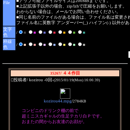
■アップ可能ファイルサイズは200MBまでです。
File
■上記拡張子以外の場合、zip/lzhで圧縮をお願いします。
わからない場合は、メールでお問い合わせください。
■同じ名前のファイルがある場合は、ファイル名は変更さ
ファイル名に英数字 アンダーバー(_) ハイフン(-) 以外
文字
/
■
■
■
■
■
■
■
色
枠線
/
■
■
■
■
■
■
■
色
/ ４４作目
35267
□投稿者/ kozirou -0回-
(2015/01/19(Mon) 16:06:39)
kozirou44.mpg
/
2784KB
コンビニのドリンク棚の前で
超ミニスカギャルの生足テカリ白Ｐです。
おまたの間からお友達のお顔が。