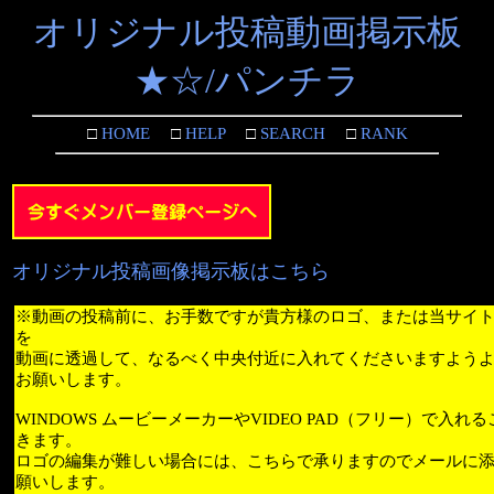
オリジナル投稿動画掲示板
★☆/パンチラ
□
HOME
□
HELP
□
SEARCH
□
RANK
オリジナル投稿画像掲示板はこちら
※動画の投稿前に、お手数ですが貴方様のロゴ、または当サイ
を
動画に透過して、なるべく中央付近に入れてくださいますよう
お願いします。
WINDOWS ムービーメーカーやVIDEO PAD（フリー）で入れ
きます。
ロゴの編集が難しい場合には、こちらで承りますのでメールに
願いします。