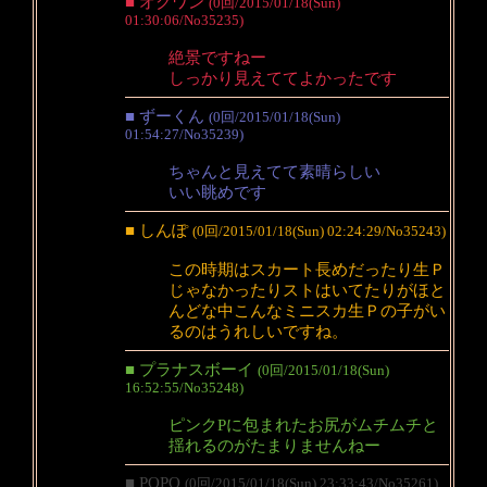
■ オクワン
(0回/2015/01/18(Sun)
01:30:06/No35235)
絶景ですねー
しっかり見えててよかったです
■ ずーくん
(0回/2015/01/18(Sun)
01:54:27/No35239)
ちゃんと見えてて素晴らしい
いい眺めです
■ しんぽ
(0回/2015/01/18(Sun) 02:24:29/No35243)
この時期はスカート長めだったり生Ｐ
じゃなかったりストはいてたりがほと
んどな中こんなミニスカ生Ｐの子がい
るのはうれしいですね。
■ プラナスボーイ
(0回/2015/01/18(Sun)
16:52:55/No35248)
ピンクPに包まれたお尻がムチムチと
揺れるのがたまりませんねー
■ POPO
(0回/2015/01/18(Sun) 23:33:43/No35261)