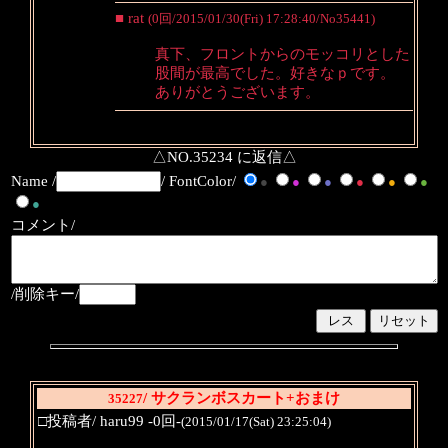
■ rat
(0回/2015/01/30(Fri) 17:28:40/No35441)
真下、フロントからのモッコリとした
股間が最高でした。好きなｐです。
ありがとうございます。
△NO.35234 に返信△
Name /
/ FontColor/
●
●
●
●
●
●
●
コメント/
/削除キー/
/ サクランボスカート+おまけ
35227
□投稿者/ haru99 -0回-
(2015/01/17(Sat) 23:25:04)