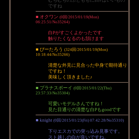
ですね
■ オクワン
(0回/2015/01/19(Mon)
06:25:51/No35264)
白Pがすごくよかったです
触りたくなるのも頷けます
■ ぴーたろう
(324回/2015/01/19(Mon)
10:18:44/No35266)
清楚な外見に見合った中身で期待通り
ですね！
美味しく頂きました♪
■ プラナスボーイ
(0回/2015/01/22(Thu)
23:57:33/No35304)
可愛いモデルさんですね！
見た目通りの清楚な白Pもgoodです
■ knight
(0回/2015/01/23(Fri) 07:42:28/No35310)
下りエスカでの突っ込み見事です。
スト越しの白が良いですね。