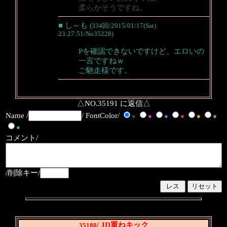
柔らかそうですね。
■ し～も
(334回/2015/01/17(Sat)
23:27:51/No35228)
Pを確認できないですけど、エロいの
一言ですねｗ
ご馳走様です。
△NO.35191 に返信△
Name /
/ FontColor/
●
●
●
●
●
●
●
コメント/
/削除キー/
/ JD重ねキック
35180