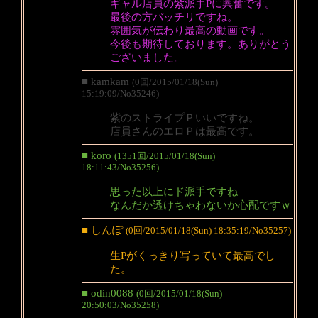
ギャル店員の紫派手Pに興奮です。
最後の方バッチリですね。
雰囲気が伝わり最高の動画です。
今後も期待しております。ありがとう
ございました。
■ kamkam
(0回/2015/01/18(Sun)
15:19:09/No35246)
紫のストライプＰいいですね。
店員さんのエロＰは最高です。
■ koro
(1351回/2015/01/18(Sun)
18:11:43/No35256)
思った以上にド派手ですね
なんだか透けちゃわないか心配ですｗ
■ しんぽ
(0回/2015/01/18(Sun) 18:35:19/No35257)
生Pがくっきり写っていて最高でし
た。
■ odin0088
(0回/2015/01/18(Sun)
20:50:03/No35258)