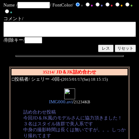
Name /
/ FontColor/
●
●
●
●
●
●
●
コメント/
/削除キー/
/ JD＆JK詰め合わせ
35214
□投稿者/ シェリー -0回-
(2015/01/17(Sat) 18:15:15)
IMG000.avi
/
21234KB
詰め合わせ投稿
今回JD＆JK風のモデルさんに協力頂きました！
３名はスタイル抜群で美人系です
中身の撮影時間は長くは無いですが。。。しっか
り撮れてます