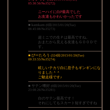
05:30:56/No35272)
ニーハイに白P最高でした
お友達もかわいかったです
■ kamkam
(0回/2015/01/20(Tue)
06:45:08/No35273)
超ミニでの生Ｐは最高ですね。
おまたから見える友達もＧＯＯＤで
す。
■ ぴーたろう
(324回/2015/01/20(Tue)
09:33:55/No35274)
眩しいテカリ白に息子もギンギンにな
りました＾＾
ご馳走様です♪
■ サテン嗜好
(0回/2015/01/20(Tue)
23:08:26/No35281)
白のサテン最高です！
それにしてもスカート短すぎですね