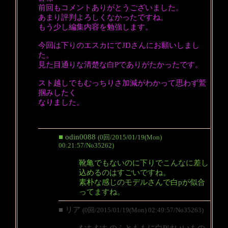
前回もコメントありがとうございました。
あまり評判よろしくなかったですね。
もう少し編集内容を勉強します。
今回は下りのエスカにてJDさんにお願いしまし
た。
見た目通りな清楚な白Pでありがたかったです。
スト越しでもむっちりさ加減がわかって思わず鷲
掴みしたく
なりました。
■ odin0088
(0回/2015/01/19(Mon)
00:21:57/No35262)
靴亀でもないのに下りでこんなに差し
込めるのはすごいですね。
素朴な感じのモデルさんで白pが似合
ってますね。
■ リア
(0回/2015/01/19(Mon) 02:49:57/No35263)
むちむちのふとももに白Pはいいもの