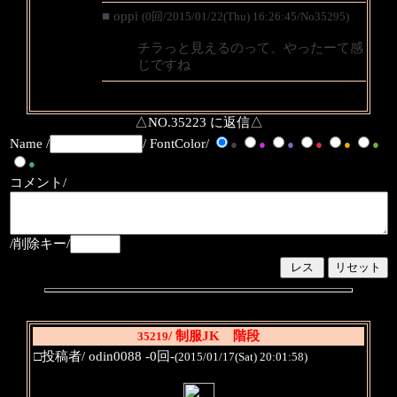
■ oppi
(0回/2015/01/22(Thu) 16:26:45/No35295)
チラっと見えるのって、やったーて感
じですね
△NO.35223 に返信△
Name /
/ FontColor/
●
●
●
●
●
●
●
コメント/
/削除キー/
/ 制服JK 階段
35219
□投稿者/ odin0088 -0回-
(2015/01/17(Sat) 20:01:58)