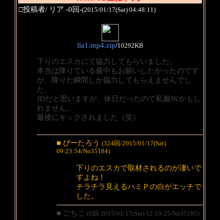
□投稿者/ リア -0回-
(2015/01/17(Sat) 04:48:11)
lia1.mp4.zip
/
10292KB
下りのエスカにて協力してもらいました。
本当は降りている最中もお願いしたかったのです
が、降りた瞬間しか協力してもらえませんでし
た。
JDだと思いますが、休日だったので私服JKかもし
れません。
最後にキックされました（笑）
■ ぴーたろう
(324回/2015/01/17(Sat)
09:23:54/No35184)
下りのエスカで取材されるのが凄いで
すよね！
チラチラ見えるハミＰの白がエッチで
した。
■ ごちこ
(0回/2015/01/17(Sat) 12:29:25/No35185)