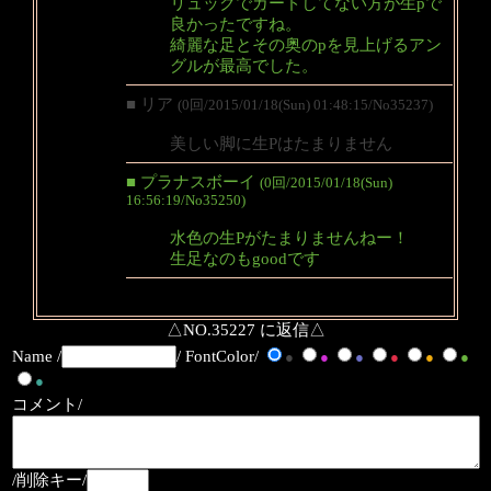
リュックでガードしてない方が生pで
良かったですね。
綺麗な足とその奥のpを見上げるアン
グルが最高でした。
■ リア
(0回/2015/01/18(Sun) 01:48:15/No35237)
美しい脚に生Pはたまりません
■ プラナスボーイ
(0回/2015/01/18(Sun)
16:56:19/No35250)
水色の生Pがたまりませんねー！
生足なのもgoodです
△NO.35227 に返信△
Name /
/ FontColor/
●
●
●
●
●
●
●
コメント/
/削除キー/