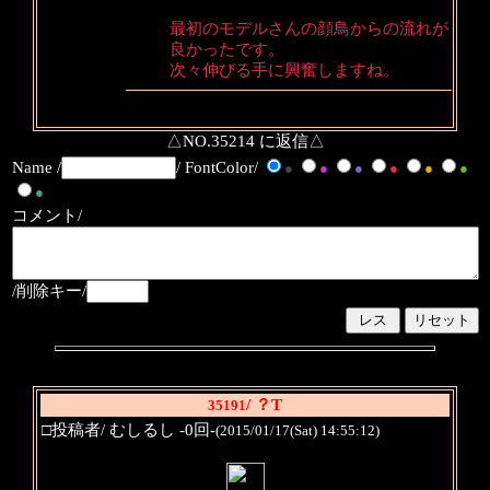
最初のモデルさんの顔鳥からの流れが
良かったです。
次々伸びる手に興奮しますね。
△NO.35214 に返信△
Name /
/ FontColor/
●
●
●
●
●
●
●
コメント/
/削除キー/
/ ？T
35191
□投稿者/ むしるし -0回-
(2015/01/17(Sat) 14:55:12)