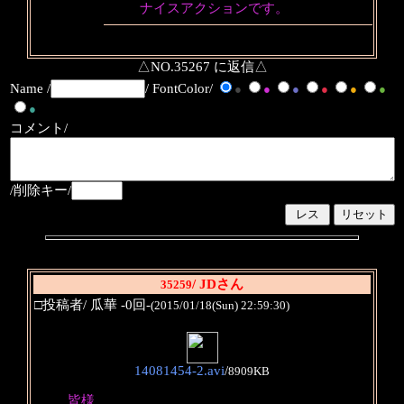
ナイスアクションです。
△NO.35267 に返信△
Name /
/ FontColor/
●
●
●
●
●
●
●
コメント/
/削除キー/
/ JDさん
35259
□投稿者/ 瓜華 -0回-
(2015/01/18(Sun) 22:59:30)
14081454-2.avi
/
8909KB
皆様