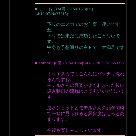
■ し～も
(334回/2015/01/23(Fri)
14:10:07/No35315)
下りのエスカでのお仕事、凄いです
ね。
下りでは未だに成功したことないで
す…。
中身も予想通りの白Ｐで、大満足です
♪
■ somaru
(0回/2015/01/24(Sat) 07:20:38/No35335)
下りエスカでもこんなにバッチリ撮れ
るんですね。
モデルさんの容姿がよくわかった後に
逆さ動画の流れはとてもいいと思いま
す。
逆さショットとモデルさんの顔が同時
で一緒に見られると興奮度はもっと高
まります。
今後も楽しみにしています。