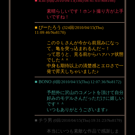
■ ichi
(0回/2010/04/15(Thu) 08:41:05/No8168)
素晴らしいです！ホント撮り方が上手
いですね！
■ ぴーたろう
(324回/2010/04/15(Thu)
11:09:46/No8170)
このＯＬさんが今から前屈みになっ
て、亀を突っ込まれるんだ～！
って思うと、見る前からハァハァ状態
でした＾＾
中身も期待以上の清楚感とエロさで一
発で昇天しちゃいました♪
■ BONO
(0回/2010/04/15(Thu) 12:07:36/No8172)
予想外に沢山のコメントを頂けて自分
好みのモデルさんだっただけに嬉しい
です＾＾
いつもありがとうございます♪
■ チラ男
(0回/2010/04/15(Thu) 19:31:23/No8179)
本当にいつも素敵な作品で感謝しま