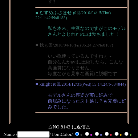
す!!
■ むすめふさほせ
(0回/2010/04/15(Thu)
22:11:42/No8183)
私も本来、生派なのですがこのモデル
さんとよじれたPには勃ちました！
■ 稔
(0回/2010/04/16(Fri) 05:24:27/No8187)
いい亀使っているんですねぇ～
自分なんかaviに圧縮したら、こんな
高画質になりません。
毎度ながら見事な画質に脱帽です
■ knight
(0回/2014/12/31(Wed) 15:14:24/No34844)
モデルさんの容姿が実に好みで
前屈みになったスト越しＰも完璧に好
みでした。
△NO.8143 に返信△
Name /
/ FontColor/
●
●
●
●
●
●