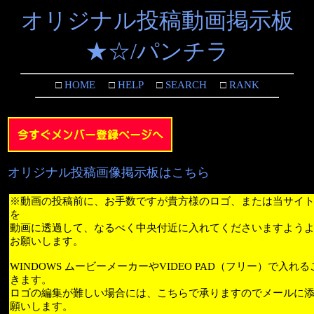
オリジナル投稿動画掲示板
★☆/パンチラ
□
HOME
□
HELP
□
SEARCH
□
RANK
オリジナル投稿画像掲示板はこちら
※動画の投稿前に、お手数ですが貴方様のロゴ、または当サイ
を
動画に透過して、なるべく中央付近に入れてくださいますよう
お願いします。
WINDOWS ムービーメーカーやVIDEO PAD（フリー）で入れ
きます。
ロゴの編集が難しい場合には、こちらで承りますのでメールに
願いします。