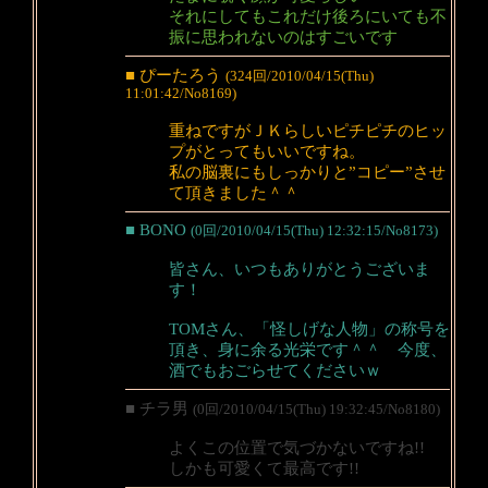
それにしてもこれだけ後ろにいても不
振に思われないのはすごいです
■ ぴーたろう
(324回/2010/04/15(Thu)
11:01:42/No8169)
重ねですがＪＫらしいピチピチのヒッ
プがとってもいいですね。
私の脳裏にもしっかりと”コピー”させ
て頂きました＾＾
■ BONO
(0回/2010/04/15(Thu) 12:32:15/No8173)
皆さん、いつもありがとうございま
す！
TOMさん、「怪しげな人物」の称号を
頂き、身に余る光栄です＾＾ 今度、
酒でもおごらせてくださいｗ
■ チラ男
(0回/2010/04/15(Thu) 19:32:45/No8180)
よくこの位置で気づかないですね!!
しかも可愛くて最高です!!