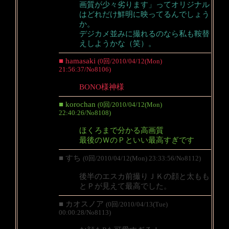
画質が少々劣ります」ってオリジナル
はどれだけ鮮明に映ってるんでしょう
か。
デジカメ並みに撮れるのなら私も鞍替
えしようかな（笑）。
■ hamasaki
(0回/2010/04/12(Mon)
21:56:37/No8106)
BONO様神様
■ korochan
(0回/2010/04/12(Mon)
22:40:26/No8108)
ほくろまで分かる高画質
最後のＷのＰといい最高すぎです
■ すち
(0回/2010/04/12(Mon) 23:33:56/No8112)
後半のエスカ前撮りＪＫの顔と太もも
とＰが見えて最高でした。
■ カオスノア
(0回/2010/04/13(Tue)
00:00:28/No8113)