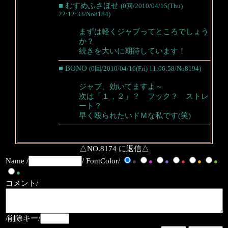
■ むすめふさほせ
(0回/2010/04/15(Thu)
22:12:33/No8184)
まずは軽くジャブってところでしょう
か？
続きを大いに期待しています！
■ BONO
(0回/2010/04/16(Fri) 11:06:58/No8194)
ジャブ、効いてますよ～
次は「１，２」？ フック？ ストレ
ート？
早く殴られたいドＭな私です(笑)
△NO.8174 に返信△
Name /
/ FontColor/
●
●
●
●
●
●
●
コメント/
/削除キー/