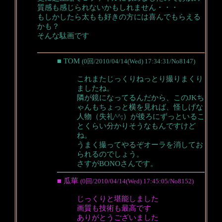
質感も感じられないかもしれません・・・
もしかしたら太もも好きの方には喜んでもらえる
かも？
そんな駄画です
■ TOM
(0回/2010/04/14(Wed) 17:34:31/No8147)
これまたじっくりねっとり撮りまくり
ましたね。
隣が鏡になってるんだから、このJKち
ゃんもちょっと横を見れば、怪しげな
人物（失礼^^;）が後ろにずっといるこ
とくらい分かりそうなもんですけど
ね。
うまく撮ってやるぞオーラを消してお
られるのでしょう。
さすがBONOさんです。
■ 瓜華
(0回/2010/04/14(Wed) 17:45:05/No8152)
じっくりと堪能しました
画質も技術も最高です
ありがとうございました