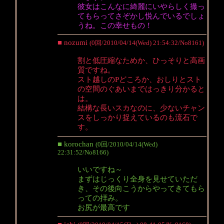
彼女はこんなに綺麗にいやらしく撮っ
てもらってさぞかし悦んでいるでしょ
うね。この幸せもの！
■ nozumi
(0回/2010/04/14(Wed) 21:54:32/No8161)
割と低圧縮なためか、ひっそりと高画
質ですね。
スト越しのPどころか、おしりとスト
の空間のぐあいまではっきり分かると
は。
結構な長いスカなのに、少ないチャン
スをしっかり捉えているのも流石で
す。
■ korochan
(0回/2010/04/14(Wed)
22:31:52/No8166)
いいですね～
まずはじっくり全身を見せていただ
き、その後向こうからやってきてもら
っての拝み。
お尻が最高です