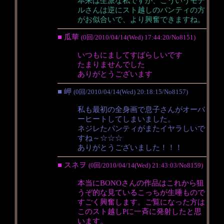
本来は生派な私ですが、こういうモデ
ルさんは逆にスト越しのパンティの方
がお似合いで、より興奮できますね。
■ 瓜華
(0回/2010/04/14(Wed) 17:44:20/No8151)
いつもにましてすばらしいです
たまりませんでした
ありがとうございます
■ 岬
(0回/2010/04/14(Wed) 20:18:15/No8157)
私も最初の全身画で息子さんがオーバ
ーヒートしてしまいました。
ネジレたパンティがまたイヤラしいで
すね～☆☆☆
ありがとうございました！！！
■ スネヲ
(0回/2010/04/14(Wed) 21:43:03/No8159)
本当にBONOさんの作品はこれから狙
うぞ的な見ているこっちが生唾もので
すごく興奮します。ご覧になった方は
このスト越しPに一斉に発射したと思
います。