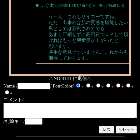
■ ふぐ太
(0回/2010/04/16(Fri) 10:49:02/No8190)
う～ん これもサイコーですね。
ただ、出来れば肌の質感を堪能したい
私としては分割されてでも
あまり圧縮せずに高画質でＵＰして頂
ければもっと興奮度が上がったと
思います。
勝手な意見ですいません。これからも
期待しております。
△NO.8141 に返信△
Name /
/ FontColor/
●
●
●
●
●
●
●
コメント/
/削除キー/