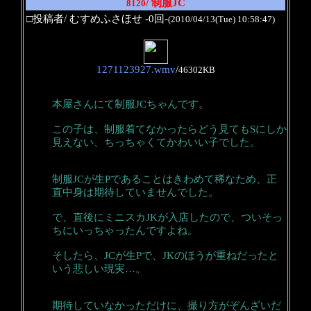
/ 制服JC
8120
□投稿者/ むすめふさほせ -0回-
(2010/04/13(Tue) 10:58:47)
1271123927.wmv
/
46302KB
本屋さんにて制服JCちゃんです。
この子は、制服着てなかったらどう見てもSにしか
見えない、ちっちゃくてかわいい子でした。
制服JCが生Pであることはきわめて稀なため、正
直中身は期待していませんでした。
で、直後にミニスカJKが入店したので、ついそっ
ちにいっちゃったんですよね。
そしたら、JCが生Pで、JKのほうが重ねだったと
いう悲しい現実…。
期待していなかっただけに、撮り方がぞんざいだ