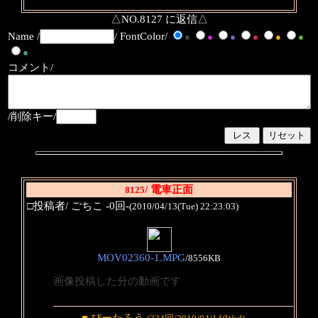
△NO.8127 に返信△
Name /
/ FontColor/
●
●
●
●
●
●
●
コメント/
/削除キー/
/ 電車正面
8125
□投稿者/ ごちこ -0回-
(2010/04/13(Tue) 22:23:03)
MOV02360-1.MPG
/
8556KB
画像投稿した分の動画です