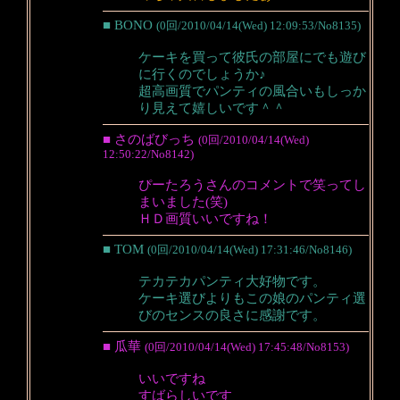
■ BONO
(0回/2010/04/14(Wed) 12:09:53/No8135)
ケーキを買って彼氏の部屋にでも遊び
に行くのでしょうか♪
超高画質でパンティの風合いもしっか
り見えて嬉しいです＾＾
■ さのばびっち
(0回/2010/04/14(Wed)
12:50:22/No8142)
ぴーたろうさんのコメントで笑ってし
まいました(笑)
ＨＤ画質いいですね！
■ TOM
(0回/2010/04/14(Wed) 17:31:46/No8146)
テカテカパンティ大好物です。
ケーキ選びよりもこの娘のパンティ選
びのセンスの良さに感謝です。
■ 瓜華
(0回/2010/04/14(Wed) 17:45:48/No8153)
いいですね
すばらしいです