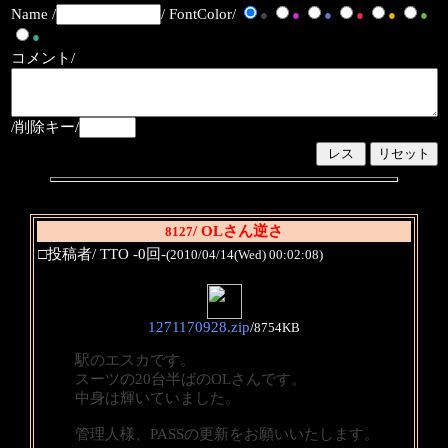
Name /
/ FontColor/
●
●
●
●
●
●
●
コメント/
/削除キー/
/ OLさん逆さ
8127
□投稿者/ TTO -0回-
(2010/04/14(Wed) 00:02:08)
1271170928.zip
/
8754KB
駅のエスカです。
スーツの20台半ばのOLさんです。
中身は輝いていました。
管理人様、PASSの更新をお願いいたします。