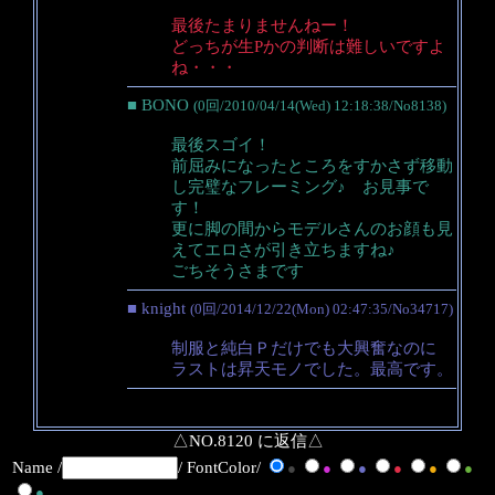
最後たまりませんねー！
どっちが生Pかの判断は難しいですよ
ね・・・
■ BONO
(0回/2010/04/14(Wed) 12:18:38/No8138)
最後スゴイ！
前屈みになったところをすかさず移動
し完璧なフレーミング♪ お見事で
す！
更に脚の間からモデルさんのお顔も見
えてエロさが引き立ちますね♪
ごちそうさまです
■ knight
(0回/2014/12/22(Mon) 02:47:35/No34717)
制服と純白Ｐだけでも大興奮なのに
ラストは昇天モノでした。最高です。
△NO.8120 に返信△
Name /
/ FontColor/
●
●
●
●
●
●
●