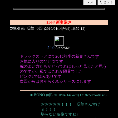
/ 新妻逆さ
8144
□投稿者/ 瓜華 -0回-
(2010/04/14(Wed) 16:52:12)
2.lzh
/
26725KB
ドラックストアにて20代前半の新妻さんです
お気に入りのひとつです
腕のよい方たちがどってればもっと見えたと思う
のですが、私ではこれが限界でした
ピンクTではみありです
次回からはおそらくJCシリーズにします
■ BONO
(0回/2010/04/14(Wed) 17:36:50/No8148)
おおおおお！！！ 瓜華さんすげ
ぇ！！！
堪らない映像ですね♪