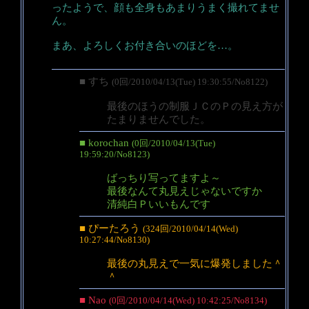
ったようで、顔も全身もあまりうまく撮れてませ
ん。
まあ、よろしくお付き合いのほどを…。
■ すち
(0回/2010/04/13(Tue) 19:30:55/No8122)
最後のほうの制服ＪＣのＰの見え方が
たまりませんでした。
■ korochan
(0回/2010/04/13(Tue)
19:59:20/No8123)
ばっちり写ってますよ～
最後なんて丸見えじゃないですか
清純白Ｐいいもんです
■ ぴーたろう
(324回/2010/04/14(Wed)
10:27:44/No8130)
最後の丸見えで一気に爆発しました＾
＾
■ Nao
(0回/2010/04/14(Wed) 10:42:25/No8134)