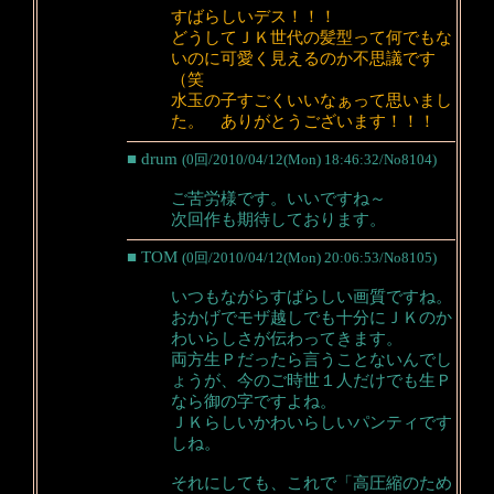
すばらしいデス！！！
どうしてＪＫ世代の髪型って何でもな
いのに可愛く見えるのか不思議です
（笑
水玉の子すごくいいなぁって思いまし
た。 ありがとうございます！！！
■ drum
(0回/2010/04/12(Mon) 18:46:32/No8104)
ご苦労様です。いいですね～
次回作も期待しております。
■ TOM
(0回/2010/04/12(Mon) 20:06:53/No8105)
いつもながらすばらしい画質ですね。
おかげでモザ越しでも十分にＪＫのか
わいらしさが伝わってきます。
両方生Ｐだったら言うことないんでし
ょうが、今のご時世１人だけでも生Ｐ
なら御の字ですよね。
ＪＫらしいかわいらしいパンティです
しね。
それにしても、これで「高圧縮のため