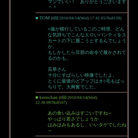
マジでいい！ ありがとうございます
＾＾
■ TOM
(0回/2010/04/14(Wed) 17:41:05/No8150)
○撮が横行しているこのご時世、どん
な気持ちでこんなエロいパンティをス
カートの下に履こうとするんでしょう
か。
もしかしたら旦那の命令で履かされて
るのかも。
瓜華さん
十分にすばらしい映像でしたよ。
とくに最後のどアップはオ○毛もばっ
ちりで、大興奮でした。
■ korochan
(0回/2010/04/14(Wed)
22:36:09/No8167)
あの食い込みはすごいですね～
やっぱり若さでしょうか
はみはみもあるし、いいタゲでしたね
～