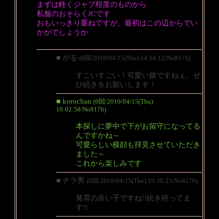
まずは軽くジャブ程度のものから
私服のおそらくJCです
おもいっきり重ねですが、最初はこの辺からでい
かがでしょうか
■ がる
(0回/2010/04/15(Thu) 14:54:12/No8175)
すごいすごい！可愛い娘ですねぇ。ぜ
ひ続きをお願いします！
■ korochan
(0回/2010/04/15(Thu)
18:02:58/No8176)
本探しに夢中で下がお留守になってる
んですかね～
可愛らしい横顔も拝見させていただき
ました～
これから楽しみです
■ チラ男
(0回/2010/04/15(Thu) 19:30:23/No8178)
発育の良い子ですね!!続き待ってま
す!!