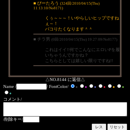
■ ぴーたろう
(324回/2010/04/15(Thu)
11:13:10/No8171)
くぅ～～～！いやらしいヒップですね
ぇ～！
パコりたくなります＾＾
■ チラ男
(0回/2010/04/15(Thu) 19:27:09/No8177)
これはイイ!!何でこんなにエロいPを履
いちゃうんですかね？
こちらとしては嬉しい限りですね!!
△NO.8144 に返信△
Name /
/ FontColor/
●
●
●
●
●
●
●
コメント/
/削除キー/