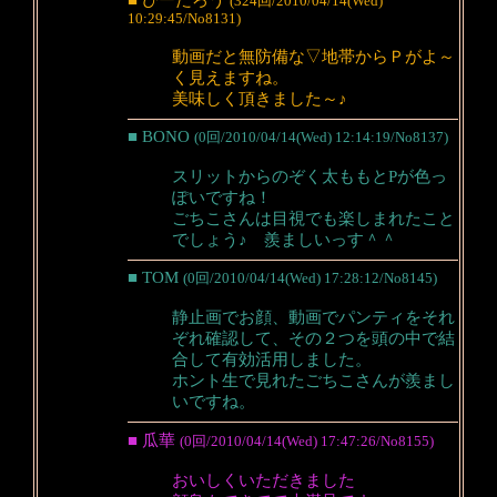
■ ぴーたろう
(324回/2010/04/14(Wed)
10:29:45/No8131)
動画だと無防備な▽地帯からＰがよ～
く見えますね。
美味しく頂きました～♪
■ BONO
(0回/2010/04/14(Wed) 12:14:19/No8137)
スリットからのぞく太ももとPが色っ
ぽいですね！
ごちこさんは目視でも楽しまれたこと
でしょう♪ 羨ましいっす＾＾
■ TOM
(0回/2010/04/14(Wed) 17:28:12/No8145)
静止画でお顔、動画でパンティをそれ
ぞれ確認して、その２つを頭の中で結
合して有効活用しました。
ホント生で見れたごちこさんが羨まし
いですね。
■ 瓜華
(0回/2010/04/14(Wed) 17:47:26/No8155)
おいしくいただきました