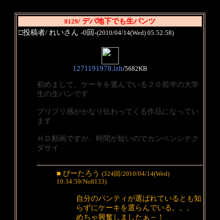
/ デパ地下でも生パンツ
8129
□投稿者/ れいさん -0回-
(2010/04/14(Wed) 05:52:58)
1271191978.lzh
/
5682KB
初めまして、ケーキを選んでいる２０前半の大学
生の生パンです
プリプリ感がかなり伝わってくる作品になってい
ます
ＨＤ動画ですが、時間が短いのでカンベンシテク
ダサイ
■ ぴーたろう
(324回/2010/04/14(Wed)
10:34:59/No8133)
自分のパンティが選ばれているとも知
らずにケーキを選らんでいる。。。
めちゃ興奮しましたぁ～！