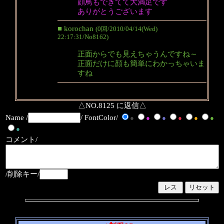
顔鳥もできてて大満足です
ありがとうございます
■ korochan
(0回/2010/04/14(Wed)
22:17:31/No8162)
正面からでも見えちゃうんですね～
正面だけに顔も簡単にわかっちゃいま
すね
△NO.8125 に返信△
Name /
/ FontColor/
●
●
●
●
●
●
●
コメント/
/削除キー/