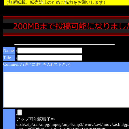
（無断転載、転売防止のためご協力をお願いします）
Name
/
Title
/
Comment/
(適当に改行を入れて下さい)
/
アップ可能拡張子=>
/.lzh/.zip/.rar/.mpg/.mpeg/.mp4/.mp3/.wmv/.avi/.mov/.asf/.3gp