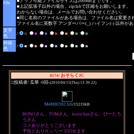
■アップ可能ファイルサイズは200MBまでです。
File
■上記拡張子以外の場合、zip/lzhで圧縮をお願いします。
わからない場合は、メールでお問い合わせください。
■同じ名前のファイルがある場合は、ファイル名は変更さ
ファイル名に英数字 アンダーバー(_) ハイフン(-) 以外
文字
/
■
■
■
■
■
■
■
色
枠線
/
■
■
■
■
■
■
■
色
/ おそらくJC
8174
□投稿者/ 瓜華 -0回-
(2010/04/15(Thu) 13:39:22)
M4H00392.lzh
/
15235KB
BONOさん、TOMさん、korochanさん、ぴーたろ
うさん
コメありがとうございます
予告どおりJCシリーズのせます