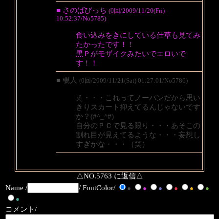
■ さのばびっち
(0回/2009/11/20(Fri)
10:52:37/No5785)
食い込みをきにしている仕草も見てみ
たかったです！！
黒Ｐがモザイクみたいでエロいで
す！！
■ 覗人
(0回/2009/11/21(Sat) 01:27:01/No5786)
え・・・これってノーパンだから思い
きりスカート抑えてるんじゃないです
か？(#^_^#)
自分のＰＣで見る限り・・・あそこの
割れ目が見えてるような・・・妄想し
すぎかな・・・（笑）
△NO.5763 に返信△
Name /
/ FontColor/
●
●
●
●
●
●
●
コメント/