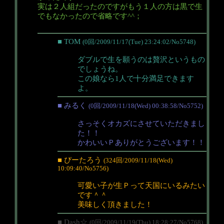
実は２人組だったのですがもう１人の方は黒で生
でもなかったので省略です^^；
■ TOM
(0回/2009/11/17(Tue) 23:24:02/No5748)
ダブルで生を願うのは贅沢というもの
でしょうね。
この娘なら1人で十分満足できます
よ。
■ みるく
(0回/2009/11/18(Wed) 00:38:58/No5752)
さっそくオカズにさせていただきまし
た！！
かわいいＰありがとうございます！！
■ ぴーたろう
(324回/2009/11/18(Wed)
10:09:40/No5756)
可愛い子が生Ｐって天国にいるみたい
です＾＾
美味しく頂きました！
■ Dash☆
(0回/2009/11/19(Thu) 18:28:27/No5768)