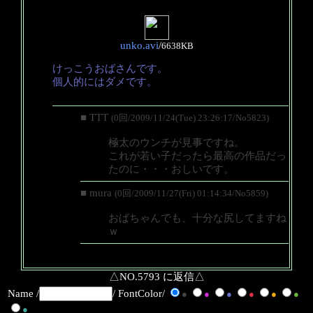
unko.avi
/
6638KB
けっこうおばさんです。
個人的にはダメです。
■ TTT
(0回/2009/11/24(Tue) 23:26:17/No5823)
極太のウンチが見事ですね。
これが若い子だったら最高の作品だっ
たのに・・・おしいです。
■ mura
(0回/2009/11/27(Fri) 01:14:34/No5859)
おばちゃんでも、十分な尻してますね
ｗ
△NO.5793 に返信△
Name /
/ FontColor/
●
●
●
●
●
●
●