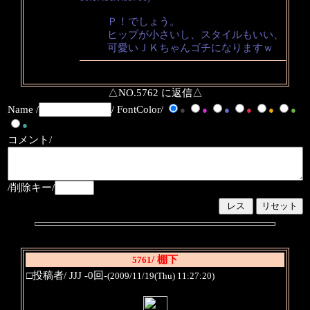
Ｐ！でしょう。
ヒップが小さいし、スタイルもいい、
可愛いＪＫちゃんゴチになりますｗ
△NO.5762 に返信△
Name /
/ FontColor/
●
●
●
●
●
●
●
コメント/
/削除キー/
/ 棚下
5761
□投稿者/ JJJ -0回-
(2009/11/19(Thu) 11:27:20)