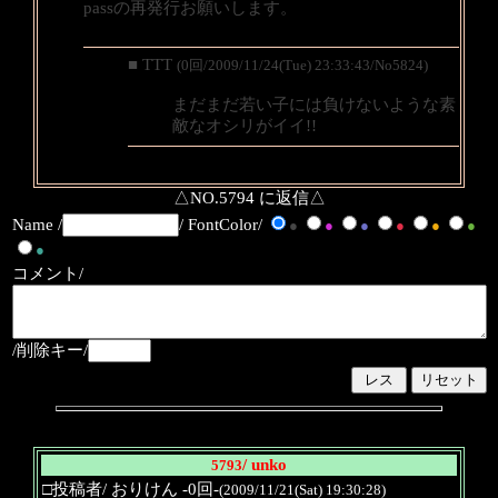
passの再発行お願いします。
■ TTT
(0回/2009/11/24(Tue) 23:33:43/No5824)
まだまだ若い子には負けないような素
敵なオシリがイイ!!
△NO.5794 に返信△
Name /
/ FontColor/
●
●
●
●
●
●
●
コメント/
/削除キー/
/ unko
5793
□投稿者/ おりけん -0回-
(2009/11/21(Sat) 19:30:28)