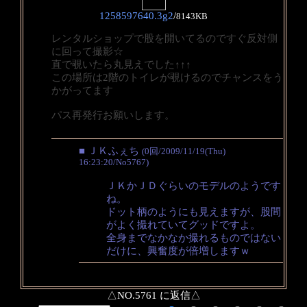
1258597640.3g2
/
8143KB
レンタルショップで股を開いてるのですぐ反対側
に回って撮影☆
直で覗いたら丸見えでした↑↑↑
この場所は2階のトイレが覗けるのでチャンスをう
かがってます
パス再発行お願いします。
■ ＪＫふぇち
(0回/2009/11/19(Thu)
16:23:20/No5767)
ＪＫかＪＤぐらいのモデルのようです
ね。
ドット柄のようにも見えますが、股間
がよく撮れていてグッドですよ。
全身までなかなか撮れるものではない
だけに、興奮度が倍増しますｗ
△NO.5761 に返信△