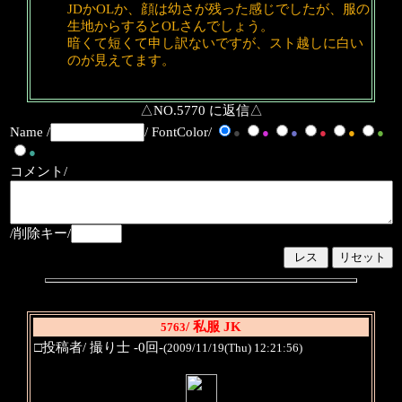
JDかOLか、顔は幼さが残った感じでしたが、服の
生地からするとOLさんでしょう。
暗くて短くて申し訳ないですが、スト越しに白い
のが見えてます。
△NO.5770 に返信△
Name /
/ FontColor/
●
●
●
●
●
●
●
コメント/
/削除キー/
/ 私服 JK
5763
□投稿者/ 撮り士 -0回-
(2009/11/19(Thu) 12:21:56)