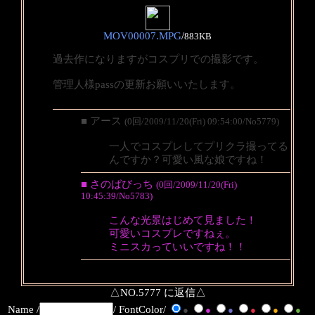
MOV00007.MPG
/
883KB
過去作になりますがコスプリでの撮影です。
管理人様passの更新お願いいたします。
■ アース
(0回/2009/11/20(Fri) 09:54:00/No5779)
一人でコスプレしてプリクラ撮ってる
んですか？可愛い風な娘ですね！
■ さのばびっち
(0回/2009/11/20(Fri)
10:45:39/No5783)
こんな光景はじめて見ました！
可愛いコスプレですねぇ。
ミニスカっていいですね！！
△NO.5777 に返信△
Name /
/ FontColor/
●
●
●
●
●
●