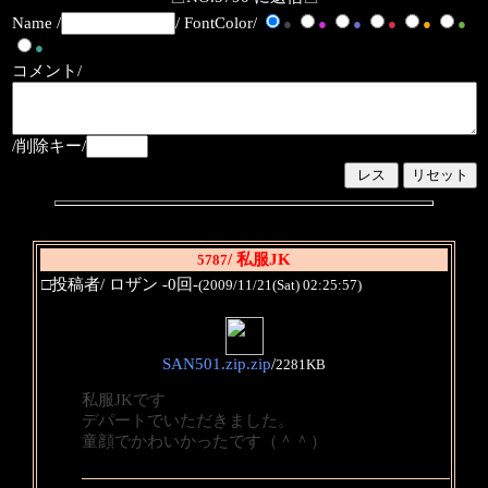
Name /
/ FontColor/
●
●
●
●
●
●
●
コメント/
/削除キー/
/ 私服JK
5787
□投稿者/ ロザン -0回-
(2009/11/21(Sat) 02:25:57)
SAN501.zip.zip
/
2281KB
私服JKです
デパートでいただきました。
童顔でかわいかったです（＾＾）