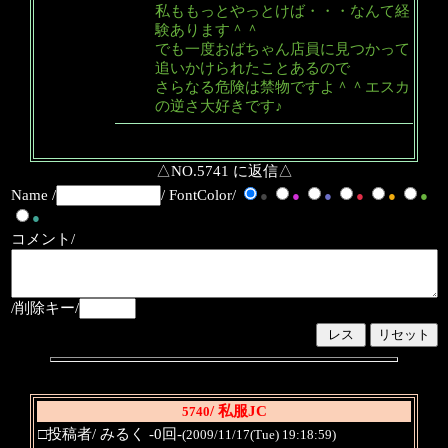
私ももっとやっとけば・・・なんて経
験あります＾＾
でも一度おばちゃん店員に見つかって
追いかけられたことあるので
さらなる危険は禁物ですよ＾＾エスカ
の逆さ大好きです♪
△NO.5741 に返信△
Name /
/ FontColor/
●
●
●
●
●
●
●
コメント/
/削除キー/
/ 私服JC
5740
□投稿者/ みるく -0回-
(2009/11/17(Tue) 19:18:59)