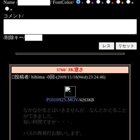
Name /
/ FontColor/
●
●
●
●
●
●
●
コメント/
/削除キー/
/ JK逆さ
5760
□投稿者/ hihima -0回-
(2009/11/18(Wed) 23:24:46)
P1010925.MOV
/
4263KB
なかなか生とはいきませんが、なんとかとること
ができました。
短い時間ですが・・・。
パスの再発行お願いします。