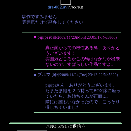
tira-002.avi
/
7657KB
駄作ですみません
雰囲気だけで勘弁してください
■ pipipi
(0回/2009/11/23(Mon) 23:05:17/No5806)
真正面からでの根性ある鳥、ありがと
うございます！
雰囲気どころかこの鳥はなかなか出来
ないので、すばらしい作品ですよ。
■ ブルマ
(0回/2009/11/24(Tue) 23:12:22/No5820)
pipipiさん ありがとうございます。
たまたま鞄を２つ持ってBOX席に座っ
ていたら、お姉ちゃんが正面に。
隣には誰もいなかったので、こっそり
撮しちゃいました
△NO.5791 に返信△