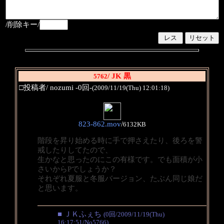
/削除キー/
/ JK 黒
5762
□投稿者/ nozumi -0回-
(2009/11/19(Thu) 12:01:18)
823-862.mov
/
6132KB
階段を昇り始める時に手で押さえたり、後ろを警
戒したりしてたので、
生かなと思ったのにこの有様です。でも面積が小
さいからPでしょうか？
それぞれ夏服と冬服バージョン、たぶん同じ娘だ
と思います。
■ ＪＫふぇち
(0回/2009/11/19(Thu)
16:17:51/No5766)