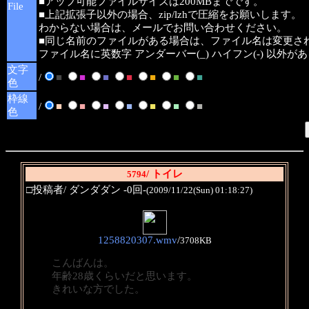
■アップ可能ファイルサイズは200MBまでです。
File
■上記拡張子以外の場合、zip/lzhで圧縮をお願いします。
わからない場合は、メールでお問い合わせください。
■同じ名前のファイルがある場合は、ファイル名は変更さ
ファイル名に英数字 アンダーバー(_) ハイフン(-) 以外
文字
/
■
■
■
■
■
■
■
色
枠線
/
■
■
■
■
■
■
■
色
/ トイレ
5794
□投稿者/ ダンダダン -0回-
(2009/11/22(Sun) 01:18:27)
1258820307.wmv
/
3708KB
こんばんは。
年齢28歳くらいだと思います。
きれいな方でした。