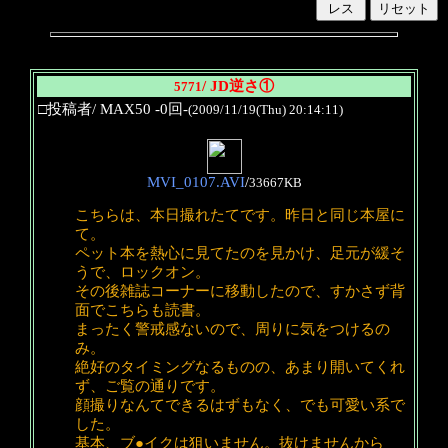
/ JD逆さ①
5771
□投稿者/ MAX50 -0回-
(2009/11/19(Thu) 20:14:11)
MVI_0107.AVI
/
33667KB
こちらは、本日撮れたてです。昨日と同じ本屋に
て。
ペット本を熱心に見てたのを見かけ、足元が緩そ
うで、ロックオン。
その後雑誌コーナーに移動したので、すかさず背
面でこちらも読書。
まったく警戒感ないので、周りに気をつけるの
み。
絶好のタイミングなるものの、あまり開いてくれ
ず、ご覧の通りです。
顔撮りなんてできるはずもなく、でも可愛い系で
した。
基本、ブ●イクは狙いません。抜けませんから