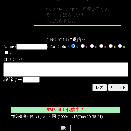
かわいらしいPで、可愛い子なん
て・・すばらしい！
いただきました。
△NO.5743 に返信△
Name /
/ FontColor/
●
●
●
●
●
●
●
コメント/
/削除キー/
/ ４０代後半？
5742
□投稿者/ おりけん -0回-
(2009/11/17(Tue) 20:38:21)