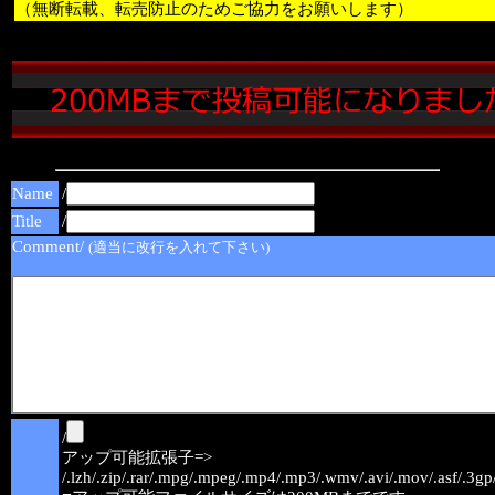
（無断転載、転売防止のためご協力をお願いします）
Name
/
Title
/
Comment/
(適当に改行を入れて下さい)
/
アップ可能拡張子=>
/.lzh/.zip/.rar/.mpg/.mpeg/.mp4/.mp3/.wmv/.avi/.mov/.asf/.3gp