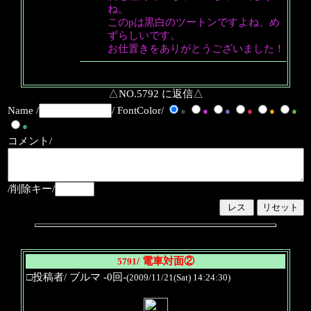
ね。
このpは黒白のツートンですよね、め
ずらしいです。
お仕置きをありがとうございました！
△NO.5792 に返信△
Name /
/ FontColor/
●
●
●
●
●
●
●
コメント/
/削除キー/
/ 電車対面②
5791
□投稿者/ ブルマ -0回-
(2009/11/21(Sat) 14:24:30)