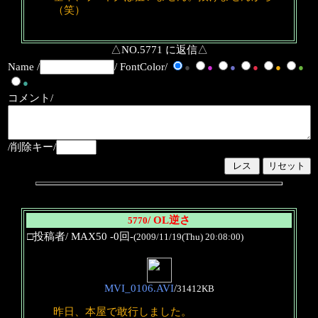
（笑）
△NO.5771 に返信△
Name /
/ FontColor/
●
●
●
●
●
●
●
コメント/
/削除キー/
/ OL逆さ
5770
□投稿者/ MAX50 -0回-
(2009/11/19(Thu) 20:08:00)
MVI_0106.AVI
/
31412KB
昨日、本屋で敢行しました。