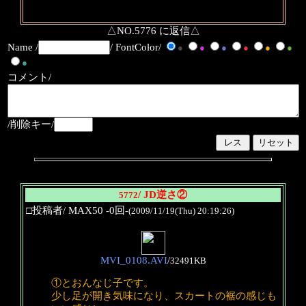
△NO.5776 に返信△
Name /
/ FontColor/
●
●
●
●
●
●
●
コメント/
/削除キー/
/ JD逆さ②
5772
□投稿者/ MAX50 -0回-
(2009/11/19(Thu) 20:19:26)
MVI_0108.AVI
/
32491KB
①とおんなじ子です。
少し足が開き気味になり、スカートの裾の感じも