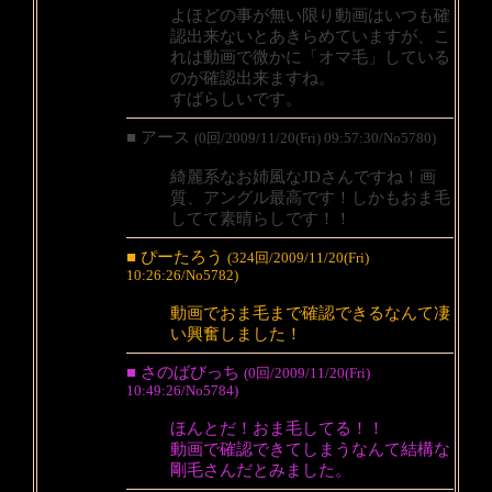
よほどの事が無い限り動画はいつも確
認出来ないとあきらめていますが、こ
れは動画で微かに「オマ毛」している
のが確認出来ますね。
すばらしいです。
■ アース
(0回/2009/11/20(Fri) 09:57:30/No5780)
綺麗系なお姉風なJDさんですね！画
質、アングル最高です！しかもおま毛
してて素晴らしです！！
■ ぴーたろう
(324回/2009/11/20(Fri)
10:26:26/No5782)
動画でおま毛まで確認できるなんて凄
い興奮しました！
■ さのばびっち
(0回/2009/11/20(Fri)
10:49:26/No5784)
ほんとだ！おま毛してる！！
動画で確認できてしまうなんて結構な
剛毛さんだとみました。