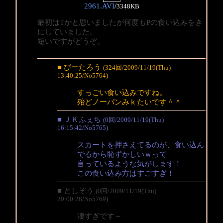
2961.AVI
/
3348KB
最初はTかと思いましたが何度もPの食い込みをき
にしていました。
短いですがどうぞ。
■ ぴーたろう
(324回/2009/11/19(Thu)
13:40:25/No5764)
すっごい食い込みですね。
殆どノーパンみｋたいです＾＾
■ ＪＫふぇち
(0回/2009/11/19(Thu)
16:15:42/No5765)
スカートを押さえてるのが、食い込ん
でるから恥ずかしいｗって
言っているような気がします！
この食い込み方はすごすぎ！
■ としぞう
(0回/2009/11/19(Thu)
20:00:28/No5769)
凄すぎです～