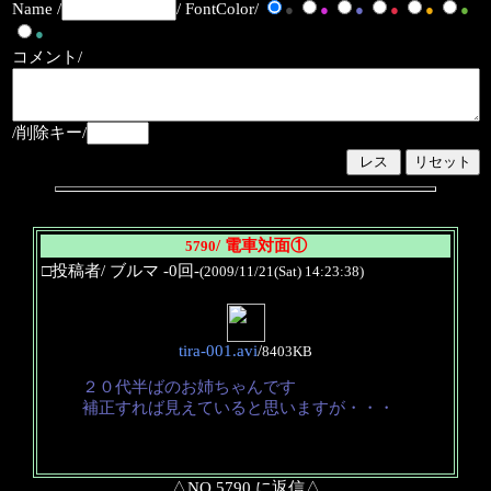
Name /
/ FontColor/
●
●
●
●
●
●
●
コメント/
/削除キー/
/ 電車対面①
5790
□投稿者/ ブルマ -0回-
(2009/11/21(Sat) 14:23:38)
tira-001.avi
/
8403KB
２０代半ばのお姉ちゃんです
補正すれば見えていると思いますが・・・
△NO.5790 に返信△