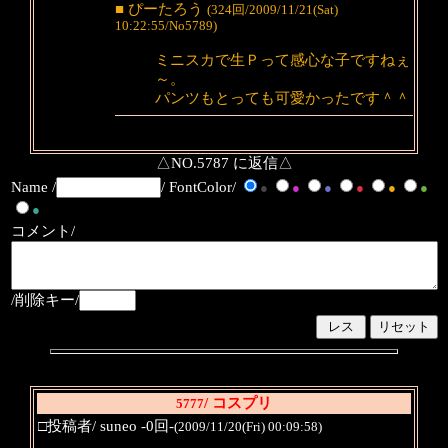
■ ぴーたろう
(324回/2009/11/21(Sat)
10:22:55/No5789)
ミニスカで生Ｐって感心な子ですねぇ
～。
パンツもとっても可愛かったです＾＾
△NO.5787 に返信△
Name /
/ FontColor/
●
●
●
●
●
●
●
コメント/
/削除キー/
/ コスプリ
5777
□投稿者/ suneo -0回-
(2009/11/20(Fri) 00:09:58)