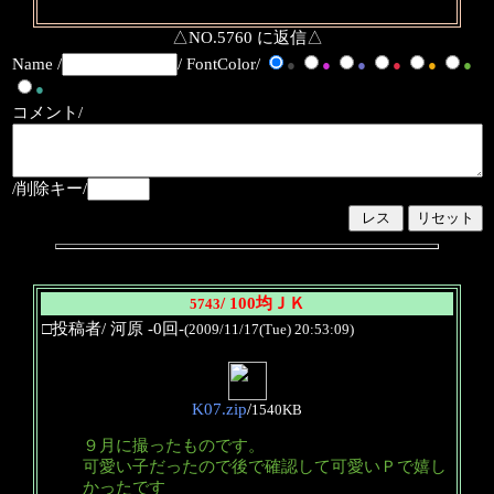
△NO.5760 に返信△
Name /
/ FontColor/
●
●
●
●
●
●
●
コメント/
/削除キー/
/ 100均ＪＫ
5743
□投稿者/ 河原 -0回-
(2009/11/17(Tue) 20:53:09)
K07.zip
/
1540KB
９月に撮ったものです。
可愛い子だったので後で確認して可愛いＰで嬉し
かったです