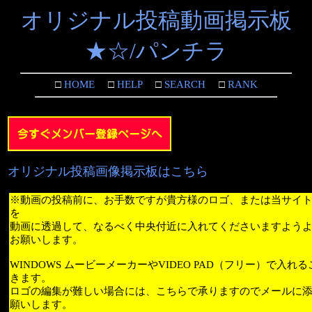
オリジナル投稿動画掲示板
★☆/パンチラ
□
HOME
□
HELP
□
SEARCH
□
RANK
オリジナル投稿画像掲示板はこちら
※動画の投稿前に、お手数ですが貴方様のロゴ、または当サイ
を
動画に透過して、なるべく中央付近に入れてくださいますよう
お願いします。
WINDOWS ムービーメーカーやVIDEO PAD（フリー）で入れ
きます。
ロゴの編集が難しい場合には、こちらで承りますのでメールに
願いします。