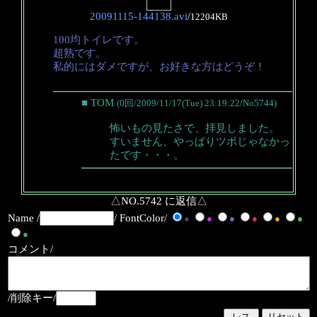
20091115-144138.avi
/
12204KB
100均トイレです。
超熟です。
私的にはダメですが、お好きな方はどうぞ！
■ TOM
(0回/2009/11/17(Tue) 23:19:22/No5744)
怖いもの見たさで、拝見しました。
すいません、やっぱりツボじゃなかっ
たです・・・。
△NO.5742 に返信△
Name /
/ FontColor/
●
●
●
●
●
●
●
コメント/
/削除キー/