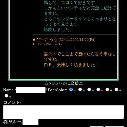
増して、エロくて好きです。
しかも白いパンティだと完全に透けて
ますね。
さらにセンターラインもくっきりとな
ってよく見えます。
堪能しました。
■ ぴーたろう
(324回/2009/11/20(Fri)
10:19:58/No5781)
黒ストでここまで透けたら言う事なし
ですね。
白Ｐ、美味しく頂きました！
△NO.5772 に返信△
Name /
/ FontColor/
●
●
●
●
●
●
●
コメント/
/削除キー/