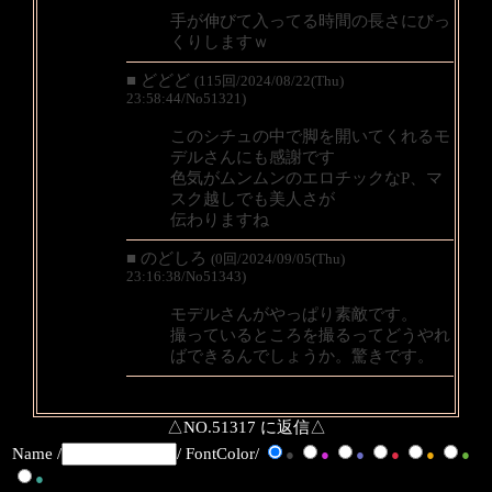
手が伸びて入ってる時間の長さにびっ
くりしますｗ
■ どどど
(115回/2024/08/22(Thu)
23:58:44/No51321)
このシチュの中で脚を開いてくれるモ
デルさんにも感謝です
色気がムンムンのエロチックなP、マ
スク越しでも美人さが
伝わりますね
■ のどしろ
(0回/2024/09/05(Thu)
23:16:38/No51343)
モデルさんがやっぱり素敵です。
撮っているところを撮るってどうやれ
ばできるんでしょうか。驚きです。
△NO.51317 に返信△
Name /
/ FontColor/
●
●
●
●
●
●
●