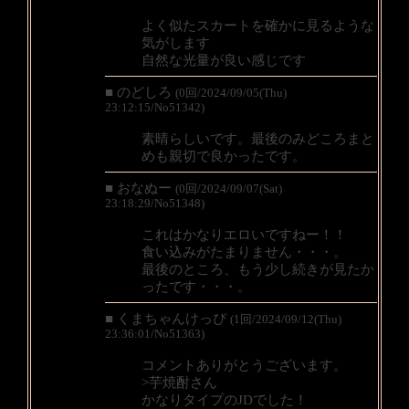
よく似たスカートを確かに見るような
気がします
自然な光量が良い感じです
■ のどしろ
(0回/2024/09/05(Thu)
23:12:15/No51342)
素晴らしいです。最後のみどころまと
めも親切で良かったです。
■ おなぬー
(0回/2024/09/07(Sat)
23:18:29/No51348)
これはかなりエロいですねー！！
食い込みがたまりません・・・。
最後のところ、もう少し続きが見たか
ったです・・・。
■ くまちゃんけっぴ
(1回/2024/09/12(Thu)
23:36:01/No51363)
コメントありがとうございます。
>芋焼酎さん
かなりタイプのJDでした！