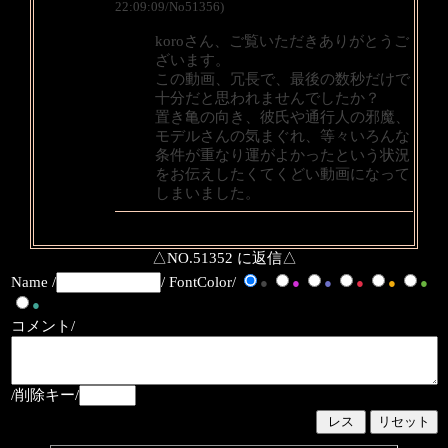
22:09:09/No51356)
koroさん、ご覧いただきありがとうご
ざいます。
この動画、冗長で、最後の数秒だけで
十分だと思われませんでしたか？
置き亀の向き、彼氏や通行人の邪魔、
モデルさんの気まぐれ、等々いろんな
条件が重なり運がよかったという状況
をお伝えしたくてくどい動画になって
しまいました。
△NO.51352 に返信△
Name /
/ FontColor/
●
●
●
●
●
●
●
コメント/
/削除キー/