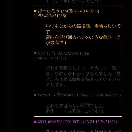
中でも１番目がツボでした！
■ ぴーたろう
(324回/2024/09/13(Fri)
11:52:42/No51366)
いつもながらの臨場感、素晴らしいで
す
店内を飛び回るハチのような亀ワーク
が最高です！
■ のどしろ
(0回/2024/09/13(Fri)
12:45:49/No51367)
どれも素晴らしくて、どうして「残
念」なのかがわかりませんでした。見
どころ止める編集が決まっていてバッ
チリです。
■ koro
(1351回/2024/09/13(Fri) 22:06:58/No51371)
どれもすばらしい動画でした
不作・・・大変厳しいですね
■ ゆ11
(0回/2024/09/19(Thu) 13:24:13/No51393)