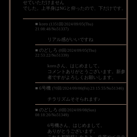
せていただけません
でした。上半身はNGと仰ったので、下だけです。
■ koro
(1351回/2024/09/05(Thu)
21:08:48/No51337)
リアル感がいいですね
■ のどしろ
(0回/2024/09/05(Thu)
22:53:22/No51339)
koroさん、はじめまして。
コメントありがとうございます。新参
者ですがよろしくお願いします。
■ 6号機
(70回/2024/09/06(Fri) 23:15:55/No51346)
チラリズムそそられます♪
■ のどしろ
(0回/2024/09/08(Sun)
08:18:20/No51349)
6号機さん、はじめまして。
ありがとうございます。
これを初投稿したあと、先輩やベテラ