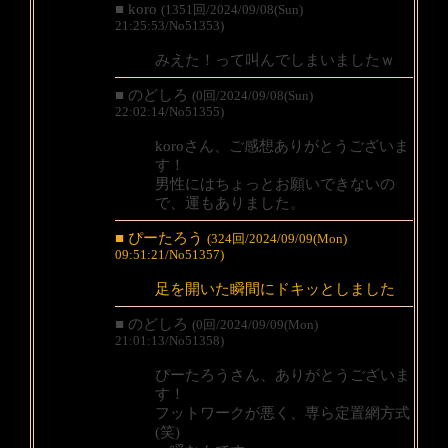
■ koro
(1351回/2024/09/08(Sun)
21:25:53/No51353)
みえた！って叫んでしまいましたｗ
■ のどしろ
(0回/2024/09/08(Sun)
22:02:14/No51355)
koroさん、ご感想ありがとうございま
す！
男性にはちょっとお願いできないの
で、運もありました。
■ ぴーたろう
(324回/2024/09/09(Mon)
09:51:21/No51357)
足を開いた瞬間にドキッとしました
■ のどしろ
(0回/2024/09/09(Mon)
21:01:13/No51358)
ぴーたろうさん、ありがとうございま
す！
フットワークが悪く、専ら定置網方式
(笑)