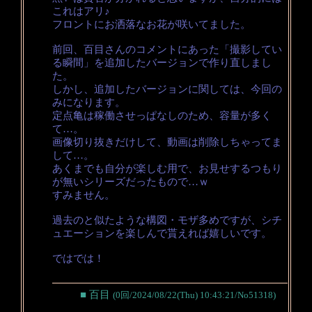
これはアリ♪
フロントにお洒落なお花が咲いてました。
前回、百目さんのコメントにあった「撮影してい
る瞬間」を追加したバージョンで作り直しまし
た。
しかし、追加したバージョンに関しては、今回の
みになります。
定点亀は稼働させっぱなしのため、容量が多く
て…。
画像切り抜きだけして、動画は削除しちゃってま
して…。
あくまでも自分が楽しむ用で、お見せするつもり
が無いシリーズだったもので…ｗ
すみません。
過去のと似たような構図・モザ多めですが、シチ
ュエーションを楽しんで貰えれば嬉しいです。
ではでは！
■ 百目
(0回/2024/08/22(Thu) 10:43:21/No51318)