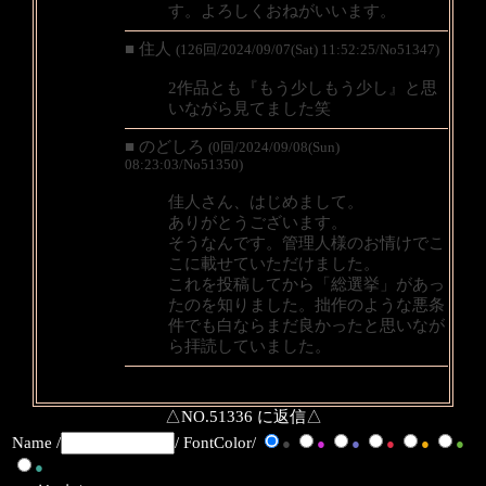
す。よろしくおねがいいます。
■ 住人
(126回/2024/09/07(Sat) 11:52:25/No51347)
2作品とも『もう少しもう少し』と思
いながら見てました笑
■ のどしろ
(0回/2024/09/08(Sun)
08:23:03/No51350)
佳人さん、はじめまして。
ありがとうございます。
そうなんです。管理人様のお情けでこ
こに載せていただけました。
これを投稿してから「総選挙」があっ
たのを知りました。拙作のような悪条
件でも白ならまだ良かったと思いなが
ら拝読していました。
△NO.51336 に返信△
Name /
/ FontColor/
●
●
●
●
●
●
●