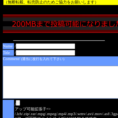
（無断転載、転売防止のためご協力をお願いします）
Name
/
Title
/
Comment/
(適当に改行を入れて下さい)
/
アップ可能拡張子=>
/.lzh/.zip/.rar/.mpg/.mpeg/.mp4/.mp3/.wmv/.avi/.mov/.asf/.3gp