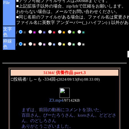
■アップ可能ファイルサイズは200MBまでです。
File
■上記拡張子以外の場合、zip/lzhで圧縮をお願いします。
わからない場合は、メールでお問い合わせください。
■同じ名前のファイルがある場合は、ファイル名は変更さ
ファイル名に英数字 アンダーバー(_) ハイフン(-) 以外
文字
/
■
■
■
■
■
■
■
色
枠線
/
■
■
■
■
■
■
■
色
/ 供養作品 part.3
51364
□投稿者/ し～も -334回-
(2024/09/13(Fri) 08:33:09)
Z3.mp4
/
97142KB
まずは、前回の動画にコメントを頂いた、
百目さん、ぴーたろうさん、koroさん、どどどさ
ん、のどしろさん
ありがとうございました。