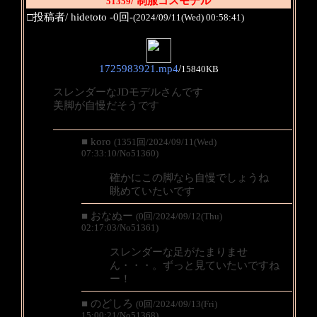
/ 制服コスモデル
51359
□投稿者/ hidetoto -0回-
(2024/09/11(Wed) 00:58:41)
1725983921.mp4
/
15840KB
スレンダーなJDモデルさんです
美脚が自慢だそうです
■ koro
(1351回/2024/09/11(Wed)
07:33:10/No51360)
確かにこの脚なら自慢でしょうね
眺めていたいです
■ おなぬー
(0回/2024/09/12(Thu)
02:17:03/No51361)
スレンダーな足がたまりませ
ん・・・。ずっと見ていたいですね
ー！
■ のどしろ
(0回/2024/09/13(Fri)
15:00:21/No51368)