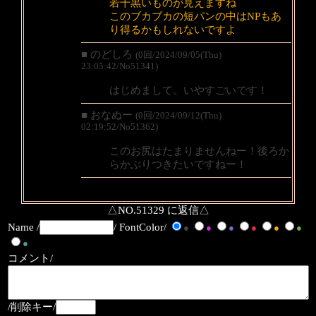
若干黒いものが見えますね
このブカブカの短パンの中はNPもあ
り得るかもしれないですよ
■ のどしろ
(0回/2024/09/05(Thu)
23:05:42/No51341)
はじめまして。いやすごいです！
■ おなぬー
(0回/2024/09/12(Thu)
02:19:52/No51362)
このお尻はたまりませんねー！後ろか
らかぶりつきたいですねー！
△NO.51329 に返信△
Name /
/ FontColor/
●
●
●
●
●
●
●
コメント/
/削除キー/