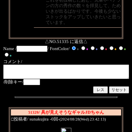
ンの方の秀作の数々を拝見して、ため
いきが出るばかりです。今後も少ない
ストックをアップしていきたいと思っ
ています。
△NO.51335 に返信△
Name /
/ FontColor/
●
●
●
●
●
●
●
コメント/
/削除キー/
/ 具が見えそうなギャルJDちゃん
51329
□投稿者/ sunakujira -0回-
(2024/08/28(Wed) 23:42:13)