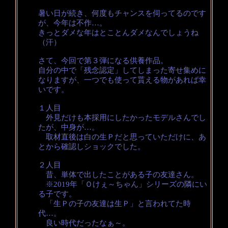
暑い日が続き、何度もチャンスを伺ってるのです
が、今年は不作…。
きっとダメな年はとことんダメなんでしょうね
（汗）
さて、今回で第３弾になる供養作品。
自分の中で「残念認定」してしまった寄せ集めに
なりますが、一つでも使って貰える物があれば幸
いです。
１人目
外見だけも本採用にしたかったモデルさんでし
たが、中身が…。
取材直後は白の生Ｐだと思っていただけに、あ
とから確認しショックでした。
２人目
昔、単体で出したことがある子の友達さん。
※2019年「Ｏけぇ～ちゃん」シリーズの隣にい
る子です。
「生Ｐの子の友達は生Ｐ」と言われてた時
代…。
良い時代だったなぁ～。