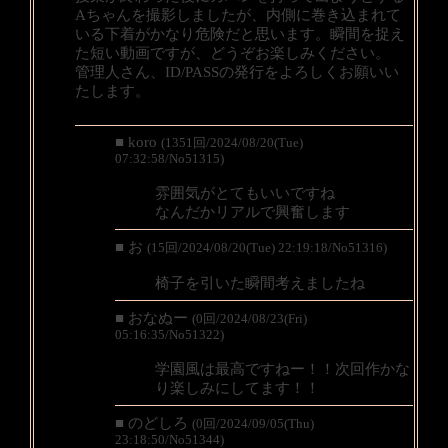
Aちゃんを撮影しましたが、内側に巻き込まれて
いる下着がかなり危険だと思います。瞬間を捉え
た短い動画ですが、どうぞお楽しみください。
管理人さん、ID/PASSの発行をよろしくお願いい
たします。
■ koro
(1351回/2024/08/20(Tue)
07:32:58/No51315)
雰囲気がとてもいいですね
なんだかリアルで興奮します
■ お
(15回/2024/08/20(Tue) 22:19:18/No51316)
椅子を引いた瞬間考えましたね
■ おなぬー
(0回/2024/08/23(Fri)
05:16:35/No51322)
学園風は最高ですねー！！次回作かな
り楽しみにしてます！！
■ のどしろ
(0回/2024/09/05(Thu)
23:18:50/No51344)