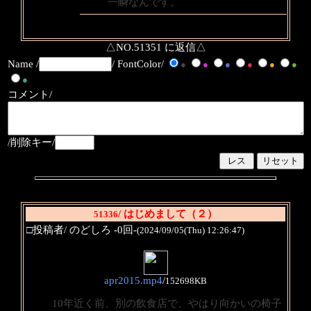
一瞬なんです。
△NO.51351 に返信△
Name /
/ FontColor/
●
●
●
●
●
●
●
コメント/
/削除キー/
/ はじめまして（２）
51336
□投稿者/ のどしろ -0回-
(2024/09/05(Thu) 12:26:47)
apr2015.mp4
/
152698KB
10年近く前、別の飲食店で、やはり向かいの椅子