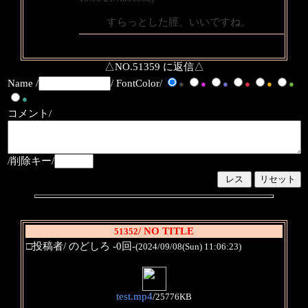
すらっとした脛、いいですね。
△NO.51359 に返信△
Name /
/ FontColor/
●
●
●
●
●
●
●
コメント/
/削除キー/
/ NO TITLE
51352
□投稿者/ のどしろ -0回-
(2024/09/08(Sun) 11:06:23)
test.mp4
/
25776KB