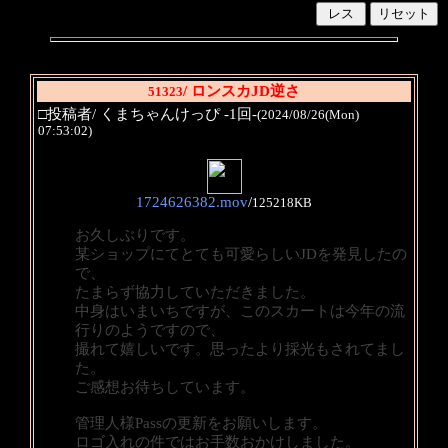
/ ロンスカJD逆さ
51323
□投稿者/ くまちゃんけっぴ -1回-
(2024/08/26(Mon)
07:53:02)
1724626382.mov
/
125218KB
お久しぶりです。
某ショップにてとても可愛らしいJDを発見したの
で、
たまらず協力していただきました。
中身はいまいちですが、このスカートは今年の流
行りのようですので、
撮れて嬉しいです。思ったより採光もされてまし
た。
ご感想お待ちしています。
管理人様Passの更新をお願いします。
ロゴ入れの件ではお手数おかけしました。