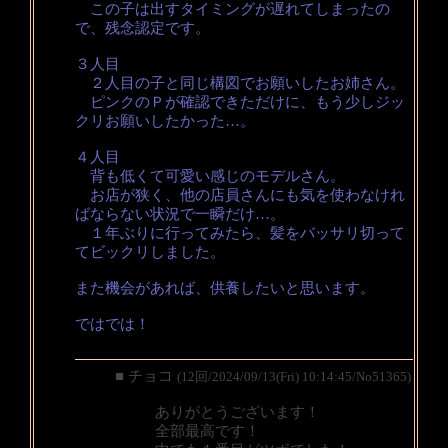
この子は出すタイミングが遅れてしまったの
で、残念認定です。
３人目
２人目の子と同じ構図でお願いしたお姉さん。
ピンクのＰが確認できただけに、もう少しジッ
クリお願いしたかった…。
４人目
背も低くて可愛い感じのモデルさん。
お店が狭く、他の店員さんにも気を使わなけれ
ばならない状況で一瞬だけ…。
１年ぶりに行ってみたら、髪をバッサリ切って
てビックリしました。
また機会があれば、供養したいと思います。
ではでは！
■ チョコ
(12回/2024/09/13(Fri) 10:14:45/No51365)
ありがとうございます！
全部最高です！