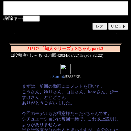
/削除キー/
/ 「知人シリーズ」Sちゃん part.3
51317
□投稿者/ し～も -334回-
(2024/08/22(Thu) 08:32:22)
s3.mp4
/
52832KB
まずは、前回の動画にコメントを頂いた、
こうさん、ゆ11さん、百目さん、koroさん、びー
すけさん、どどどさん
ありがとうございました。
今回のモデルもお得意様だったSちゃんです。
シチュエーションは毎回一緒で、これ以上説明し
ようがありませんｗ
黒Ｐは賛否が分かれると思いますが、自分的には