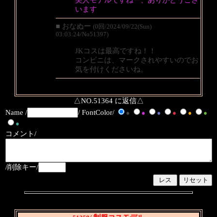
美人モデルですねー、ありがとうござ
います
■ おなぬー
(0回/2024/09/22(Sun)
03:03:24/No51397)
JKコスは最高ですね！！
コンビニは、マークされやすいのでお
気を付けくださいね。
△NO.51364 に返信△
Name /
/ FontColor/
●
●
●
●
●
●
●
コメント/
/削除キー/