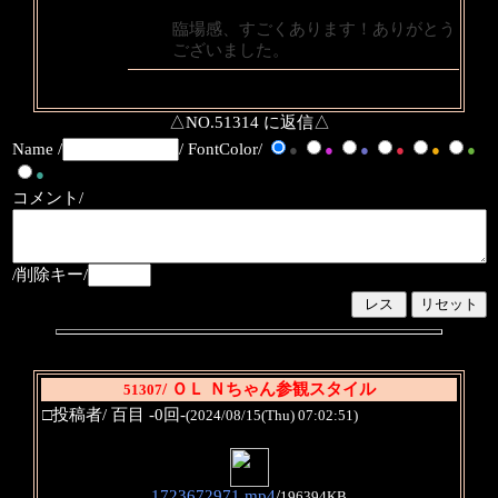
臨場感、すごくあります！ありがとう
ございました。
△NO.51314 に返信△
Name /
/ FontColor/
●
●
●
●
●
●
●
コメント/
/削除キー/
/ ＯＬ Ｎちゃん参観スタイル
51307
□投稿者/ 百目 -0回-
(2024/08/15(Thu) 07:02:51)
1723672971.mp4
/
196394KB