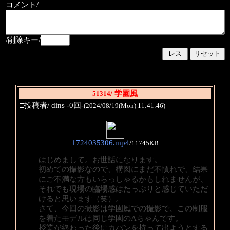
コメント/
/削除キー/
/ 学園風
51314
□投稿者/ dins -0回-
(2024/08/19(Mon) 11:41:46)
1724035306.mp4
/
11745KB
はじめまして。お世話になります。
初めての撮影なので、構図にまだ不慣れで、結果
にご不満な方もいらっしゃるかもしれませんが、
それでも現場の臨場感はたっぷりと感じていただ
けると思います（笑）。
さて、今回の撮影は学園風での撮影で、この制服
を着たモデルは同じ学園のAちゃんです。
授業が終わった後にカバンを持って出ようとする