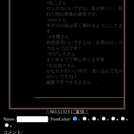
>ぬこさん
ロンスカいいですね。生が多いし、見
れた時の興奮が最高です。
>koroさん
モデルの姿は長く撮れるようにしてま
す。
>6号機さん
自然採光いいですよね！白系のロンス
カならではです！
>のどしろさん
まとめまで丁寧に作ります笑
>おなぬーさん
かなりかわいいJDで、食い込んでるの
がいいですね！
編集下手ですみません。。
△NO.51323 に返信△
Name /
/ FontColor/
●
●
●
●
●
●
●
コメント/