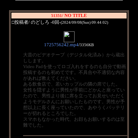
/ NO TITLE
51351
□投稿者/ のどしろ -0回-
(2024/09/08(Sun) 09:44:02)
1725756242.mp4
/
3356KB
大昔のビデオテープ（デジタル化済み）から蔵出
しします。
Video Padを使ってロゴ入れをするのも自分で動画
投稿するのも初めてです。不具合や不適切な内容
があれば教えてください。
ある飲食店で、若いカップルの隣の席でした。
女性を隠すように男性が手前にどかんと座ってい
たので、男性より後に席を立ってお見せいただく
ようモデルさんにお願いしたものです。男性が予
想以上に長く座っていたので、あやうくバッテリ
ーが切れるところでした。
スマホもなかった時代、お顔もお願いするのは至
難でした。