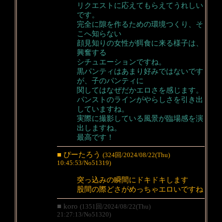
リクエストに応えてもらえてうれしい
です。
完全に隙を作るための環境つくり、そ
こへ知らない
顔見知りの女性が餌食に来る様子は、
興奮する
シチュエーションですね。
黒パンティはあまり好みではないです
が、子のパンティに
関してはなぜだかエロさを感じます。
パンストのラインがやらしさを引き出
していますね。
実際に撮影している風景が臨場感を演
出しますね。
最高です！
■ ぴーたろう
(324回/2024/08/22(Thu)
10:45:53/No51319)
突っ込みの瞬間にドキドキします
股間の際どさがめっちゃエロいですね
■ koro
(1351回/2024/08/22(Thu)
21:27:13/No51320)