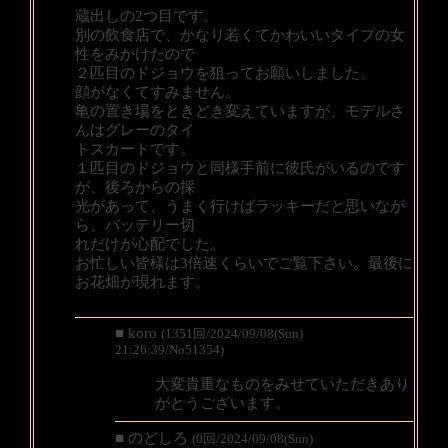
蔵出しの2つ目です。
別の飲食店で、かなり若くてかわいいタイプの女
性をみかけたので
２匹目のドジョウを狙ってお願いしました。
顔がなくてすみません。
亀の置き場をときどき変えていますが、モデルさ
んはグレーのタイ
トスカートです。
１匹目のドジョウと同様手前に彼氏がいるのです
が、後ろからの採
光があって、うまく行けばラッキーだと思いなが
ら、バッテリー切
れだけが心配でした。
お忙しい皆様は3倍速くらいでご覧下さい。最後に
お花畑が現れます。
■ koro
(1351回/2024/09/08(Sun)
21:26:39/No51354)
大変貴重なものをみせていただきあり
がとうございます。
■ のどしろ
(0回/2024/09/08(Sun)