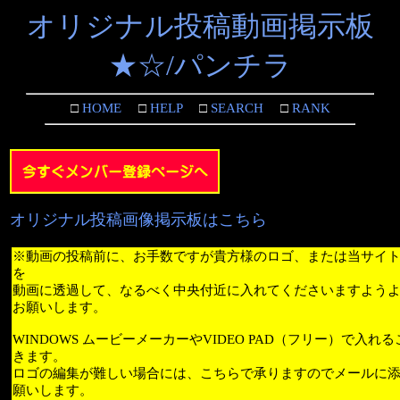
オリジナル投稿動画掲示板
★☆/パンチラ
□
HOME
□
HELP
□
SEARCH
□
RANK
オリジナル投稿画像掲示板はこちら
※動画の投稿前に、お手数ですが貴方様のロゴ、または当サイ
を
動画に透過して、なるべく中央付近に入れてくださいますよう
お願いします。
WINDOWS ムービーメーカーやVIDEO PAD（フリー）で入れ
きます。
ロゴの編集が難しい場合には、こちらで承りますのでメールに
願いします。