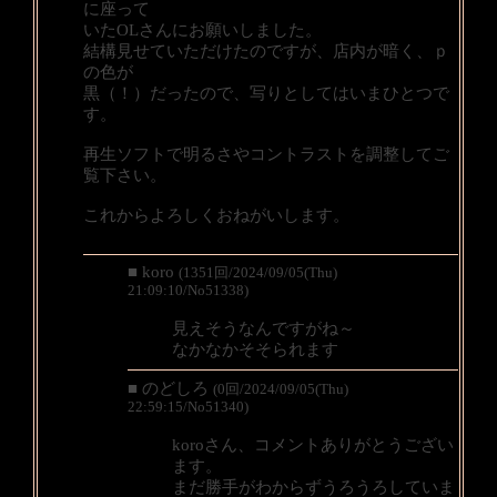
に座って
いたOLさんにお願いしました。
結構見せていただけたのですが、店内が暗く、ｐ
の色が
黒（！）だったので、写りとしてはいまひとつで
す。
再生ソフトで明るさやコントラストを調整してご
覧下さい。
これからよろしくおねがいします。
■ koro
(1351回/2024/09/05(Thu)
21:09:10/No51338)
見えそうなんですがね～
なかなかそそられます
■ のどしろ
(0回/2024/09/05(Thu)
22:59:15/No51340)
koroさん、コメントありがとうござい
ます。
まだ勝手がわからずうろうろしていま