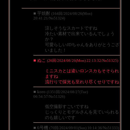
■ 芋焼酎
(164回/2024/08/26(Mon)
20:41:21/No51324)
涼しそうなスカートですね
冷たい素材で出来ているんでしょう
か？
可愛らしいJDちゃんをありがとうござ
いました！
■ ぬこ
(26回/2024/08/26(Mon) 22:13:32/No51325)
ミニスカとは違いロンスカもそそられ
ますね
流行りで採光も至れり尽くせりですね
■ koro
(1351回/2024/08/27(Tue)
06:54:57/No51326)
低空撮影すごいですね
じっくりとモデルさんを見ていられる
のも嬉しいです
■ 6号機
(70回/2024/09/01(Sun) 10:14:36/No51333)