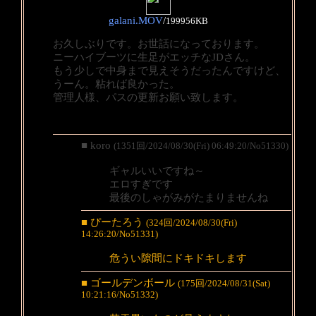
galani.MOV
/
199956KB
お久しぶりです。お世話になっております。
ニーハイブーツに生足がエッチなJDさん。
もう少しで中身まで見えそうだったんですけど、
うーん。粘れば良かった。
管理人様、パスの更新お願い致します。
■ koro
(1351回/2024/08/30(Fri) 06:49:20/No51330)
ギャルいいですね～
エロすぎです
最後のしゃがみがたまりませんね
■ ぴーたろう
(324回/2024/08/30(Fri)
14:26:20/No51331)
危うい隙間にドキドキします
■ ゴールデンボール
(175回/2024/08/31(Sat)
10:21:16/No51332)