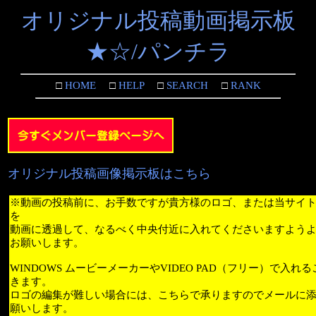
オリジナル投稿動画掲示板
★☆/パンチラ
□
HOME
□
HELP
□
SEARCH
□
RANK
オリジナル投稿画像掲示板はこちら
※動画の投稿前に、お手数ですが貴方様のロゴ、または当サイ
を
動画に透過して、なるべく中央付近に入れてくださいますよう
お願いします。
WINDOWS ムービーメーカーやVIDEO PAD（フリー）で入れ
きます。
ロゴの編集が難しい場合には、こちらで承りますのでメールに
願いします。