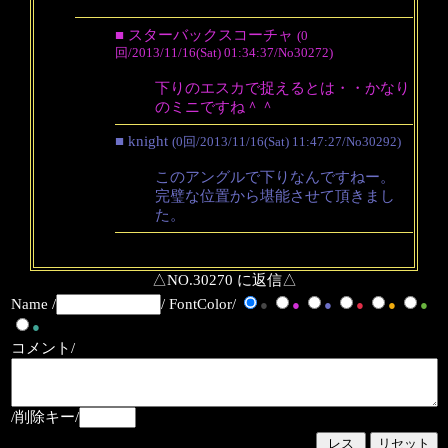
■ スターバックスコーチャ
(0
回/2013/11/16(Sat) 01:34:37/No30272)
下りのエスカで捉えるとは・・かなり
のミニですね＾＾
■ knight
(0回/2013/11/16(Sat) 11:47:27/No30292)
このアングルで下りなんですねー。
完璧な位置から堪能させて頂きまし
た。
△NO.30270 に返信△
Name /
/ FontColor/
●
●
●
●
●
●
●
コメント/
/削除キー/