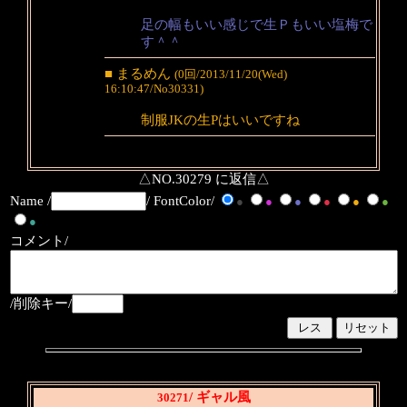
足の幅もいい感じで生Ｐもいい塩梅で
す＾＾
■ まるめん
(0回/2013/11/20(Wed)
16:10:47/No30331)
制服JKの生Pはいいですね
△NO.30279 に返信△
Name /
/ FontColor/
●
●
●
●
●
●
●
コメント/
/削除キー/
/ ギャル風
30271