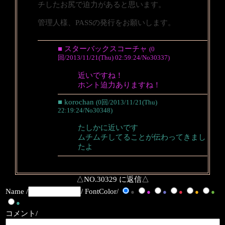
チしたお尻で迫力があると思います。
管理人様、PASSの発行をお願いします。
■ スターバックスコーチャ
(0
回/2013/11/21(Thu) 02:59:24/No30337)
近いですね！
ホント迫力ありますね！
■ korochan
(0回/2013/11/21(Thu)
22:19:24/No30348)
たしかに近いです
ムチムチしてることが伝わってきまし
たよ
△NO.30329 に返信△
Name /
/ FontColor/
●
●
●
●
●
●
●
コメント/