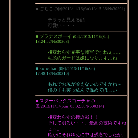
■ ごちこ
(0回/2013/11/16(Sat) 13:15:36/No30301)
チラっと見える顔
可愛い・・・
■ プラナスボーイ
(0回/2013/11/16(Sat)
13:24:52/No30303)
相変わらず見事な接写ですねぇ……
毛糸のガードは嫌になりますよね
■ korochan
(0回/2013/11/16(Sat)
17:48:13/No30310)
あれでお尻が冷えないのですかね～
僕の手も突っ込んで温めてほしい
■ スターバックスコーチャ
(0
回/2013/11/17(Sun) 03:32:58/No30314)
相変わらずの接近戦！！
そして明るい・・。最高の技術ですね
ぇ～。
確かにそれゆえに中は残念でしたが、