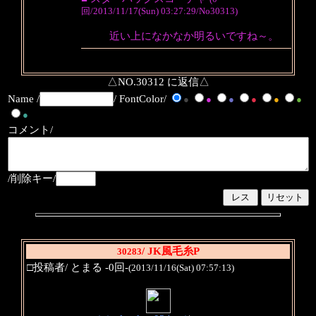
回/2013/11/17(Sun) 03:27:29/No30313)
近い上になかなか明るいですね～。
△NO.30312 に返信△
Name /
/ FontColor/
●
●
●
●
●
●
●
コメント/
/削除キー/
/ JK風毛糸P
30283
□投稿者/ とまる -0回-
(2013/11/16(Sat) 07:57:13)