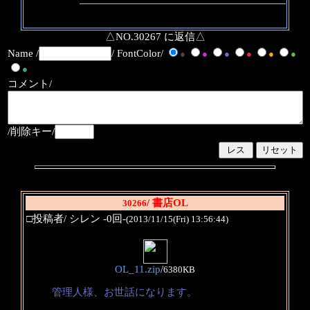
△NO.30267 に返信△
Name /
/ FontColor/
●
●
●
●
●
●
●
コメント/
/削除キー/
/ 書店OL
30266
□投稿者/ シレン -0回-
(2013/11/15(Fri) 13:56:44)
OL_11.zip
/
6380KB
管理人様、お世話になります。