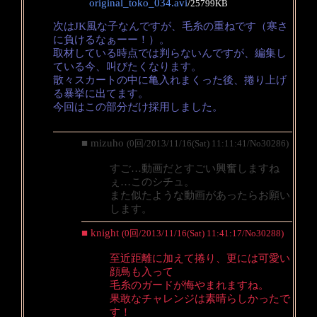
original_toko_034.avi
/
25799KB
次はJK風な子なんですが、毛糸の重ねです（寒さ
に負けるなぁーー！）。
取材している時点では判らないんですが、編集し
ている今、叫びたくなります。
散々スカートの中に亀入れまくった後、捲り上げ
る暴挙に出てます。
今回はこの部分だけ採用しました。
■ mizuho
(0回/2013/11/16(Sat) 11:11:41/No30286)
すご…動画だとすごい興奮しますね
ぇ…このシチュ。
また似たような動画があったらお願い
します。
■ knight
(0回/2013/11/16(Sat) 11:41:17/No30288)
至近距離に加えて捲り、更には可愛い
顔鳥も入って
毛糸のガードが悔やまれますね。
果敢なチャレンジは素晴らしかったで
す！