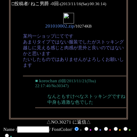
□投稿者/ ねこ男爵 -0回-
(2013/11/16(Sat) 00:36:14)
201010002.zip
/
10274KB
某均一ショップにてです
あまりタイプではない服装でしたがストッキング
越しに見える感じと肉感が意外と良いのではない
かと思います
たいしたものではありませんがよろしくお願いし
ます
■ korochan
(0回/2013/11/21(Thu)
22:17:40/No30347)
なんともすけべなストッキングですね
中身も過激な色でした
△NO.30271 に返信△
Name /
/ FontColor/
●
●
●
●
●
●
●