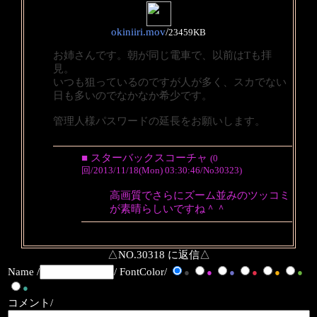
okiniiri.mov
/
23459KB
お姉さんです。朝が同じ電車で、以前はTも拝
見。
いつも狙っているのですが人が多く、スカでない
日も多いのでなかなか希少です。
管理人様パスワードの延長をお願いします。
■ スターバックスコーチャ
(0
回/2013/11/18(Mon) 03:30:46/No30323)
高画質でさらにズーム並みのツッコミ
が素晴らしいですね＾＾
△NO.30318 に返信△
Name /
/ FontColor/
●
●
●
●
●
●
●
コメント/