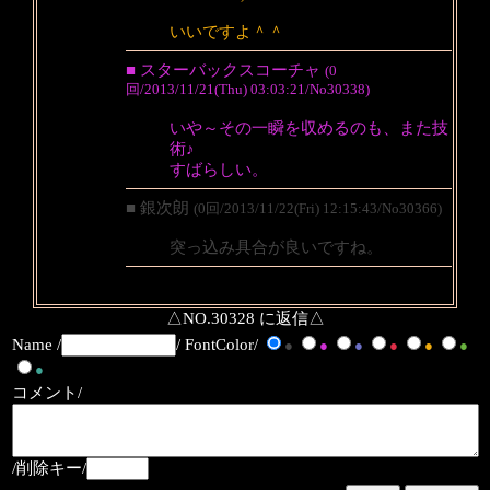
いいですよ＾＾
■ スターバックスコーチャ
(0
回/2013/11/21(Thu) 03:03:21/No30338)
いや～その一瞬を収めるのも、また技
術♪
すばらしい。
■ 銀次朗
(0回/2013/11/22(Fri) 12:15:43/No30366)
突っ込み具合が良いですね。
△NO.30328 に返信△
Name /
/ FontColor/
●
●
●
●
●
●
●
コメント/
/削除キー/