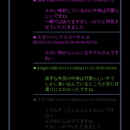
(0回/2013/11/16(Sat) 02:21:55/No30275)
エロい格好しているのに中身は可愛ら
しいですね
一瞬ではありますがしっかりと拝見さ
せていただきました
■ スターバックスコーチャ
(0
回/2013/11/16(Sat) 02:50:49/No30276)
エロい気がムンムンなモデルさんです
ね～。
■ knight
(0回/2013/11/16(Sat) 11:52:20/No30294)
派手な外見の中身は可愛らしいＰで
しかし食い込んでいるところが見た目
通りにエロかったですね。
■ クロ
(0回/2013/11/18(Mon) 03:53:18/No30324)
このムチっとしたふとももいいです
ね！
エロがにじみでてますね。
Ｐもしっかりいただきました