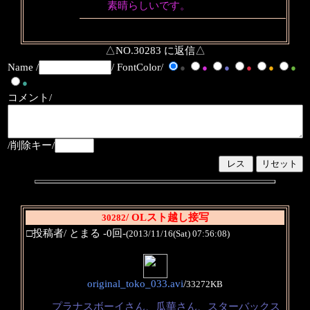
素晴らしいです。
△NO.30283 に返信△
Name /
/ FontColor/
●
●
●
●
●
●
●
コメント/
/削除キー/
/ OLスト越し接写
30282
□投稿者/ とまる -0回-
(2013/11/16(Sat) 07:56:08)
original_toko_033.avi
/
33272KB
プラナスボーイさん、瓜華さん、スターバックス