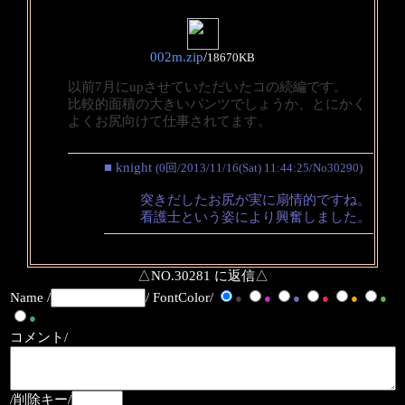
002m.zip
/
18670KB
以前7月にupさせていただいたコの続編です。
比較的面積の大きいパンツでしょうか、とにかく
よくお尻向けて仕事されてます。
■ knight
(0回/2013/11/16(Sat) 11:44:25/No30290)
突きだしたお尻が実に扇情的ですね。
看護士という姿により興奮しました。
△NO.30281 に返信△
Name /
/ FontColor/
●
●
●
●
●
●
●
コメント/
/削除キー/