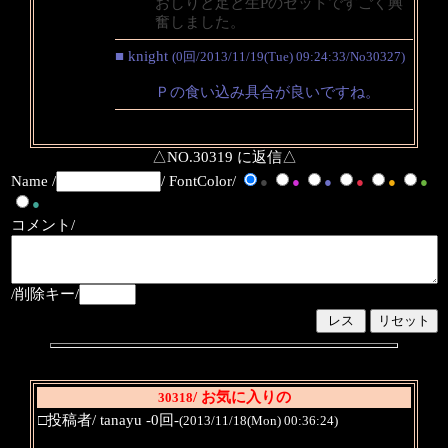
おしりと足と生Pのセットですごく興
奮しました。
■ knight
(0回/2013/11/19(Tue) 09:24:33/No30327)
Ｐの食い込み具合が良いですね。
△NO.30319 に返信△
Name /
/ FontColor/
●
●
●
●
●
●
●
コメント/
/削除キー/
/ お気に入りの
30318
□投稿者/ tanayu -0回-
(2013/11/18(Mon) 00:36:24)