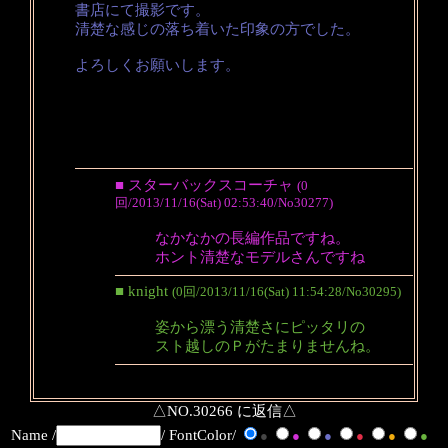
書店にて撮影です。
清楚な感じの落ち着いた印象の方でした。
よろしくお願いします。
■ スターバックスコーチャ
(0
回/2013/11/16(Sat) 02:53:40/No30277)
なかなかの長編作品ですね。
ホント清楚なモデルさんですね
■ knight
(0回/2013/11/16(Sat) 11:54:28/No30295)
姿から漂う清楚さにピッタリの
スト越しのＰがたまりませんね。
△NO.30266 に返信△
Name /
/ FontColor/
●
●
●
●
●
●