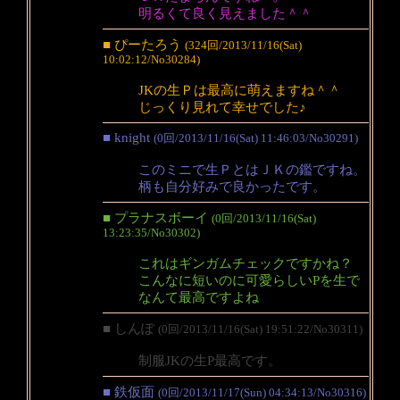
明るくて良く見えました＾＾
■ ぴーたろう
(324回/2013/11/16(Sat)
10:02:12/No30284)
JKの生Ｐは最高に萌えますね＾＾
じっくり見れて幸せでした♪
■ knight
(0回/2013/11/16(Sat) 11:46:03/No30291)
このミニで生ＰとはＪＫの鑑ですね。
柄も自分好みで良かったです。
■ プラナスボーイ
(0回/2013/11/16(Sat)
13:23:35/No30302)
これはギンガムチェックですかね？
こんなに短いのに可愛らしいPを生で
なんて最高ですよね
■ しんぽ
(0回/2013/11/16(Sat) 19:51:22/No30311)
制服JKの生P最高です。
■ 鉄仮面
(0回/2013/11/17(Sun) 04:34:13/No30316)