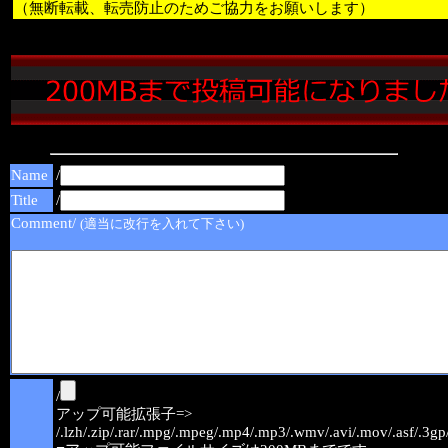
（無断転載、転売防止のためご協力をお願いします）
Name
/
Title
/
Comment/
(適当に改行を入れて下さい)
/
アップ可能拡張子=>
/.lzh/.zip/.rar/.mpg/.mpeg/.mp4/.mp3/.wmv/.avi/.mov/.asf/.3gp