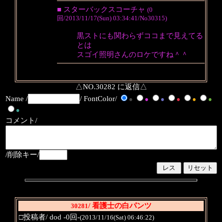
■ スターバックスコーチャ
(0
回/2013/11/17(Sun) 03:34:41/No30315)
黒ストにも関わらずココまで見えてる
とは
スゴイ照明さんのロケですね＾＾
△NO.30282 に返信△
Name /
/ FontColor/
●
●
●
●
●
●
●
コメント/
/削除キー/
/ 看護士の白パンツ
30281
□投稿者/ dod -0回-
(2013/11/16(Sat) 06:46:22)