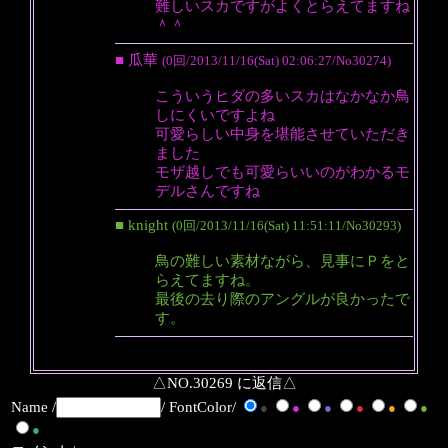
難しいスカですがよくとらえてますね
＾＾
■ 瓜華
(0回/2013/11/16(Sat) 02:06:27/No30274)
こういうヒダの多いスカはなかなか鳥
しにくいですよね
可愛らしい中身を堪能させていただき
ました
モザ越しでも可愛らいいのがわかるモ
デルさんですね
■ knight
(0回/2013/11/16(Sat) 11:51:11/No30293)
鳥の難しい素材ながら、見事にＰをと
らえてますね。
最後の去り際のアングルが良かったで
す。
△NO.30269 に返信△
Name /
/ FontColor/
●
●
●
●
●
●
●