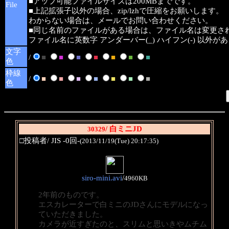
■アップ可能ファイルサイズは200MBまでです。
File
■上記拡張子以外の場合、zip/lzhで圧縮をお願いします。
わからない場合は、メールでお問い合わせください。
■同じ名前のファイルがある場合は、ファイル名は変更さ
ファイル名に英数字 アンダーバー(_) ハイフン(-) 以外
文字
/
■
■
■
■
■
■
■
色
枠線
/
■
■
■
■
■
■
■
色
/ 白ミニJD
30329
□投稿者/ JIS -0回-
(2013/11/19(Tue) 20:17:35)
siro-mini.avi
/
4960KB
2年前のものです。
エスカレーターで白ミニのJDさんにモデルになっ
ていただきました。
カメラが近すぎたのと、スリムと思いきやムチム