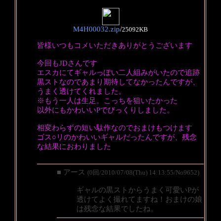
M4H00032.zip
/
25092KB
皆様いつもコメいただきありがとうございます
今回もJDさんです
エスカにてギャルっぽい二人組みがいたので追跡
黒ストなのであまり期待してなかったんですが、
うまく透けてくれました。
※もう一人は生足。こっちを狙いたかった
以外にもかわいいPでびっくりしました。
相変わらずの短い駄作なのでおまけもつけます
ゴス○リのかわいいギャルだったんですが、残念
な結果におわりました
■ アース
(0回/2010/07/08(Thu) 14:13:55/No9652)
ギャルの黒ストからうまく可愛いPが
透けてよく撮れてますね！おまけの娘
は残念な結果でしたね。