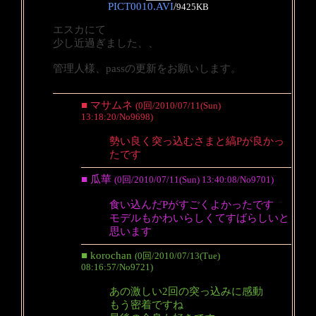
PICT0010.AVI
/
9425KB
エスカにて
少し近過ぎました、、
管理人様、passの更新をお願いします。
■ マサムネ
(0回/2010/07/11(Sun)
13:18:20/No9698)
勢い良く突っ込むさまと縞Pが良かっ
たです
■ 瓜華
(0回/2010/07/11(Sun) 13:40:08/No9701)
食い込んだPがすごくよかったです
モデルもかわいらしくてすばらしいと
思います
■ korochan
(0回/2010/07/13(Tue)
08:16:57/No9721)
あの激しい2回の突っ込みに感動
もう密着ですね