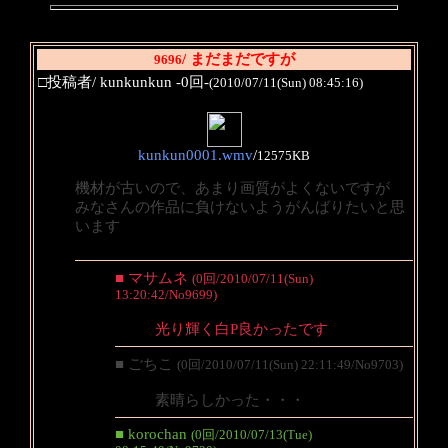
/ まだまだですが
9696
□投稿者/ kunkunkun -0回-
(2010/07/11(Sun) 08:45:16)
kunkun0001.wmv
/
12575KB
機材が古いので、あまり画質がよくないですが
みなさんの作品に負けないようがんばりたいと思
います
■ マサムネ
(0回/2010/07/11(Sun)
13:20:42/No9699)
光り輝く白P良かったです
■ ごちこ
(0回/2010/07/11(Sun) 22:11:49/No9703)
素晴らしかった・・・
■ korochan
(0回/2010/07/13(Tue)