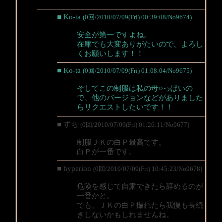
■ Ko-ta
(0回/2010/07/09(Fri) 00:39:08/No9674)
安全が第一ですよね。
在庫でも大変ありがたいので、よろし
くお願いします！！
■ Ko-ta
(0回/2010/07/09(Fri) 01:08:04/No9675)
そしてこの制服は私の母○っぽいの
で、他のバージョンなどがありました
らリクエストしたいです！！
■ すち
(0回/2010/07/09(Fri) 01:26:11/No9677)
制服ＪＫの白Ｐ最高です。
白Ｐが一番です。
■ hyperion
(0回/2010/07/09(Fri) 10:45:23/No9678)
危険を感じて自粛できたら辞めるのが
一番かと。
でも、ＪＫの白Ｐ撮れたら我慢も長続
きしないかもしれませんね。