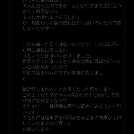
いつもの某雑貨屋です。
３人組だったのですが、人が少なすぎて逆に近づ
き辛く残念ながら
１人しか撮れませんでした；
が、相変わらず黒の重ねばかり続いていたので嬉
しかったです^^
これを撮った日ではないのですが、この次に行っ
た時に店員に怪しまれ
（というかほぼバレかけ）ました。
何度も近くに寄ってきて最後は鞄に目線が行って
いるのがわかったので
即効で店を出たのですが本当に焦りまし
た・・・。
最近怪しまれることが多くなった気がします。
このままだとそのうち○捕されそうな気がして乗
り気になれなくなって
きたので、一旦活動を完全に辞めてみようかと思
います。
こちらには編集する時間があるときに在庫からUP
していきますので宜しく
お願いします。