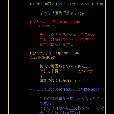
■ かかと
(0回/2010/07/08(Thu) 19:34:27/No9670)
ばっちり確認できましたよ
■ マサムネ
(0回/2010/07/08(Thu)
21:00:57/No9672)
チェックのえろかわいいPですね
これだけ撮れてたら十分です
お世話になりますｗ
■ ぴーたろう
(324回/2010/07/09(Fri)
11:26:04/No9680)
美人で可愛らしいママさん。。。
そして中身はエロエロのパンテ
ィ。。。
速攻で抜くしかないすわ＾＾
■ knight
(0回/2010/07/10(Sat) 11:07:45/No9690)
全身の雰囲気から鳥したくなる奥さん
ですねー。
そしてＰは期待以上の柄をバッチリ収
めておられてお見事です。