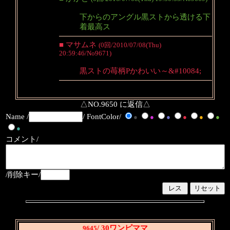
下からのアングル黒ストから透ける下
着最高ス
■ マサムネ
(0回/2010/07/08(Thu)
20:59:46/No9671)
黒ストの苺柄Pかわいい～&#10084;
△NO.9650 に返信△
Name /
/ FontColor/
●
●
●
●
●
●
●
コメント/
/削除キー/
/ 30ワンピママ
9645