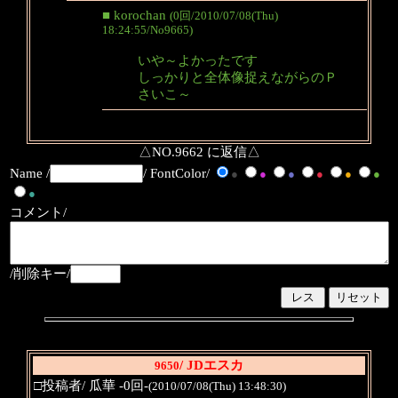
■ korochan
(0回/2010/07/08(Thu)
18:24:55/No9665)
いや～よかったです
しっかりと全体像捉えながらのＰ
さいこ～
△NO.9662 に返信△
Name /
/ FontColor/
●
●
●
●
●
●
●
コメント/
/削除キー/
/ JDエスカ
9650
□投稿者/ 瓜華 -0回-
(2010/07/08(Thu) 13:48:30)