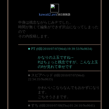
kawaii2.avi
/
36188KB
中身は残念ながらじみＰでした。
時間が無くて編集ができず沢山になってしまった
ので
その内投稿します。
■ PT
(0回/2010/07/07(Wed) 19:39:53/No9634)
かなりの上玉ですね～
Pはちょっと残念ですが、こんな上玉
のPが見れて幸せです
■ スピアヘッド
(0回/2010/07/07(Wed)
22:54:35/No9635)
かわいいこならなんでもおかずになり
ます。
ごちそうさまです。
■ すち
(0回/2010/07/08(Thu) 01:24:10/No9641)