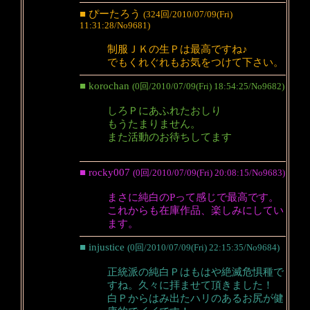
■ ぴーたろう
(324回/2010/07/09(Fri)
11:31:28/No9681)
制服ＪＫの生Ｐは最高ですね♪
でもくれぐれもお気をつけて下さい。
■ korochan
(0回/2010/07/09(Fri) 18:54:25/No9682)
しろＰにあふれたおしり
もうたまりません。
また活動のお待ちしてます
■ rocky007
(0回/2010/07/09(Fri) 20:08:15/No9683)
まさに純白のPって感じで最高です。
これからも在庫作品、楽しみにしてい
ます。
■ injustice
(0回/2010/07/09(Fri) 22:15:35/No9684)
正統派の純白Ｐはもはや絶滅危惧種で
すね。久々に拝ませて頂きました！
白Ｐからはみ出たハリのあるお尻が健