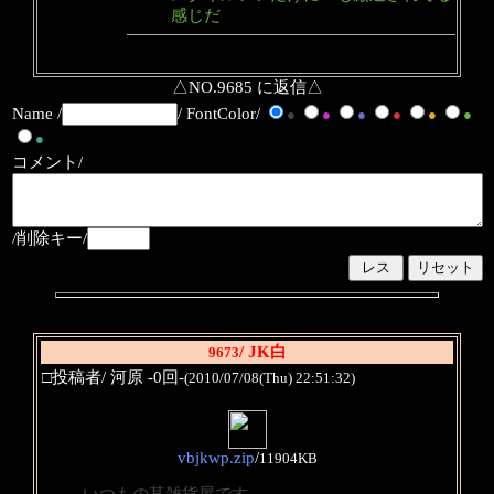
感じだ
△NO.9685 に返信△
Name /
/ FontColor/
●
●
●
●
●
●
●
コメント/
/削除キー/
/ JK白
9673
□投稿者/ 河原 -0回-
(2010/07/08(Thu) 22:51:32)
vbjkwp.zip
/
11904KB