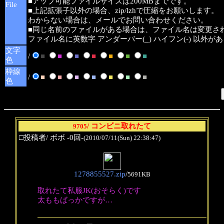
■アップ可能ファイルサイズは200MBまでです。
File
■上記拡張子以外の場合、zip/lzhで圧縮をお願いします。
わからない場合は、メールでお問い合わせください。
■同じ名前のファイルがある場合は、ファイル名は変更さ
ファイル名に英数字 アンダーバー(_) ハイフン(-) 以外
文字
/
■
■
■
■
■
■
■
色
枠線
/
■
■
■
■
■
■
■
色
/ コンビニ取れたて
9705
□投稿者/ ボボ -0回-
(2010/07/11(Sun) 22:38:47)
1278855527.zip
/
5691KB
取れたて私服JK(おそらく)です
太ももばっかですが…