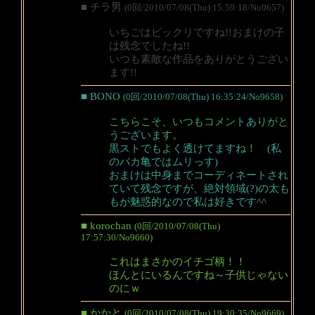
■ チラ男
(0回/2010/07/08(Thu) 15:59:18/No9657)
いちごはビックリですね!!おまけの子
は残念でしたね!!
いつも素敵な作品をありがとうござい
ます!!
■ BONO
(0回/2010/07/08(Thu) 16:35:24/No9658)
こちらこそ、いつもコメントありがと
うございます。
黒ストでもよく透けてますね！ (私
のバカ亀ではムリっす)
おまけは中身までコーディネートされ
ていて残念ですが、絶対領域(?)の太も
もが魅惑的なので私は好きです^^
■ korochan
(0回/2010/07/08(Thu)
17:57:30/No9660)
これはまさかのイチゴ柄！！
ほんとにいるんですね～子供じゃない
のにｗ
■ かかと
(0回/2010/07/08(Thu) 19:30:35/No9669)