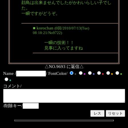
顔鳥は出来ませんでしたがかわいらしい子でし
た。
一瞬ですがどうぞ。
■ korochan
(0回/2010/07/13(Tue)
08:18:21/No9722)
一瞬の技術！！
見事に入ってますね
△NO.9693 に返信△
Name /
/ FontColor/
●
●
●
●
●
●
●
コメント/
/削除キー/