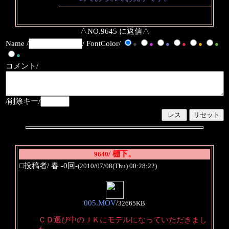
△NO.9645 に返信△
Name /
/ FontColor/
●
●
●
●
●
●
●
コメント/
/削除キー/
/ 棚下。
9640
□投稿者/ 春 -0回-
(2010/07/08(Thu) 00:28:22)
005.MOV
/
32665KB
ＣＤ選び中のＪＫにモデルになっていただきまし