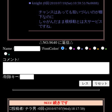
■ knight
(0回/2010/07/10(Sat) 10:59:51/No9688)
チャンスはあっても狙いづらいのが棚
下なのに
しゃがんだまま横移動とは大サービス
ですね。
△NO.9640 に返信△
Name /
/ FontColor/
●
●
●
●
●
●
●
コメント/
/削除キー/
/ 続きです
9633
□投稿者/ チラ男 -0回-
(2010/07/07(Wed) 18:17:59)