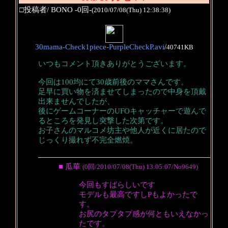
□投稿者/ BONO -0回-
(2010/07/08(Thu) 12:38:38)
30mama-Check1piece-PurpleCheckP.avi
/
40741KB
いつもコメント頂きありがとうございます。
今回は100均にて30歳前後のママさんです。
足早に買い物を済ませてしまったので中身を頂戴
出来ませんでしたが、
後にゲームコーナーのUFOキャッチャーで遊んで
るところを発見し突撃した次第です。
お子さんのマルコメ坊主や他人が近くに居たので
じっくり撮れず不完全燃焼。
■ 瓜華
(0回/2010/07/08(Thu) 13:05:07/No9649)
今回もすばらしいです
モデルも最高ですしPもよかったで
す。
お尻のタプタプ感が何ともいえなかっ
たです。