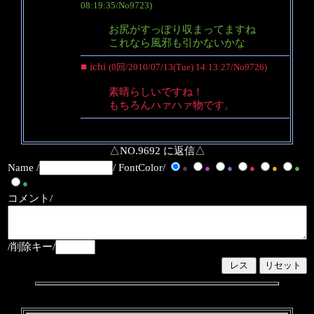
08:19:35/No9723)
お尻がすっぽり収まってますね
これなら風邪も引かないかな
■ ichi
(0回/2010/07/13(Tue) 14:13:27/No9726)
素晴らしいですね！
もちろんハァハァ物です。
△NO.9692 に返信△
Name /
/ FontColor/
●
●
●
●
●
●
●
コメント/
/削除キー/