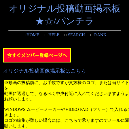
オリジナル投稿動画掲示板
★☆/パンチラ
□
HOME
□
HELP
□
SEARCH
□
RANK
オリジナル投稿画像掲示板はこちら
※動画の投稿前に、お手数ですが貴方様のロゴ、または当サイ
を
動画に透過して、なるべく中央付近に入れてくださいますよう
お願いします。
WINDOWS ムービーメーカーやVIDEO PAD（フリー）で入れ
きます。
ロゴの編集が難しい場合には、こちらで承りますのでメールに
願いします。