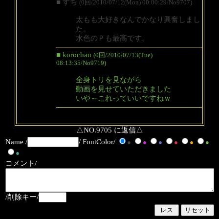
■ すち
(0回/2010/07/12(Mon) 00:00:29/No9707)
太もも大好きなんでかなり興奮しまし
た。
水色のＰも最高です。
■ korochan
(0回/2010/07/13(Tue)
08:13:35/No9719)
全身トリを見ながら
動画を見せていただきました
いや～これっていいですねｗ
△NO.9705 に返信△
Name /
/ FontColor/
●
●
●
●
●
●
●
コメント/
/削除キー/