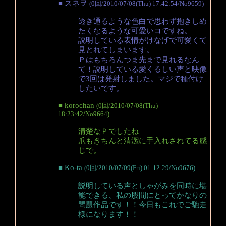
■ スネヲ
(0回/2010/07/08(Thu) 17:42:54/No9659)
透き通るような色白で思わず抱きしめ
たくなるような可愛いコですね。
説明している表情がけなげで可愛くて
見とれてしまいます。
Ｐはもちろんつま先まで見れるなん
て！説明している愛くるしい声と映像
で3回は発射しました。マジで種付け
したいです。
■ korochan
(0回/2010/07/08(Thu)
18:23:42/No9664)
清楚なＰでしたね
爪もきちんと清潔に手入れされてる感
じで。
■ Ko-ta
(0回/2010/07/09(Fri) 01:12:29/No9676)
説明している声としゃがみを同時に堪
能できる、私の股間にとってかなりの
問題作品です！！今日もこれでご馳走
様になります！！