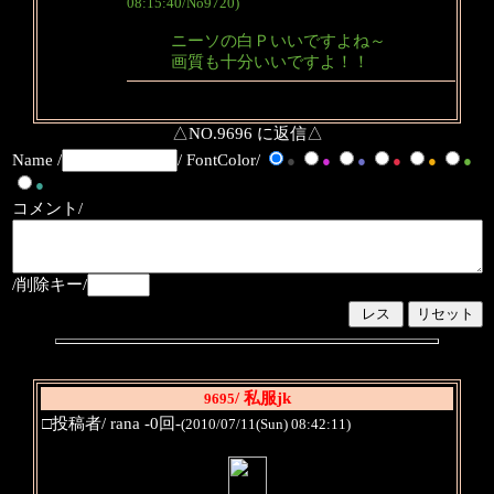
08:15:40/No9720)
ニーソの白Ｐいいですよね～
画質も十分いいですよ！！
△NO.9696 に返信△
Name /
/ FontColor/
●
●
●
●
●
●
●
コメント/
/削除キー/
/ 私服jk
9695
□投稿者/ rana -0回-
(2010/07/11(Sun) 08:42:11)