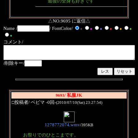
最後の全身も好きです
△NO.9695 に返信△
Name /
/ FontColor/
●
●
●
●
●
●
●
コメント/
/削除キー/
/ 私服JK
9693
□投稿者/ ベビマ -0回-
(2010/07/10(Sat) 23:27:54)
1278772074.wmv
/
395KB
お祭りでのひとこまです。