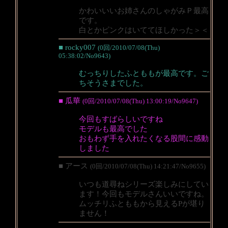
かわいいいお姉さんのしゃがみＰ最高
です。
白とかピンクはいててほしかった＞＜
■ rocky007
(0回/2010/07/08(Thu)
05:38:02/No9643)
むっちりしたふとももが最高です。ご
ちそうさまでした。
■ 瓜華
(0回/2010/07/08(Thu) 13:00:19/No9647)
今回もすばらしいですね
モデルも最高でした
おもわず手を入れたくなる股間に感動
しました
■ アース
(0回/2010/07/08(Thu) 14:21:47/No9655)
いつも道尋ねシリーズ楽しみにしてい
ます！今回もモデルさんいいですね。
ムッチリふとももから見えるPが堪り
ません！