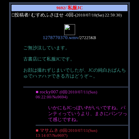
/ 私服JC
9692
□投稿者/ むすめふさほせ -0回-
(2010/07/10(Sat) 22:59:30)
1278770370.wmv
/
27225KB
ご無沙汰しています。
古書店にて私服JCです。
お顔は撮れずじまいでしたが、JCの純白おぱんち
ゅでハァハァできる方はどうぞ～。
■ rocky007
(0回/2010/07/11(Sun)
06:22:00/No9694)
いかにもJCっぽいPがいいですね。パ
ンティっていうより、まさにパンツっ
て感じですね。
■ マサムネ
(0回/2010/07/11(Sun)
13:14:07/No9697)