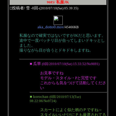
/ 私服JK
9685
□投稿者/ 雪 -0回-
(2010/07/10(Sat) 05:39:35)
aka_dotto0.mov
/
45466KB
私服なので確実ではないですがJKだと思います。
途中で一度バッチリ目が合ってしまいドキッとし
ました。
撮りながら目が合うとドキドキしますね。
■ 瓜華
(0回/2010/07/10(Sat) 15:33:52/No9691)
お見事ですね
モデル・スタイル・Pと完璧です
これからも気をつけて活動してくださ
い
■ korochan
(0回/2010/07/13(Tue)
08:22:06/No9724)
スカートによく似た柄のＰですね～
スタイルいいだけにＰも厳選されてる