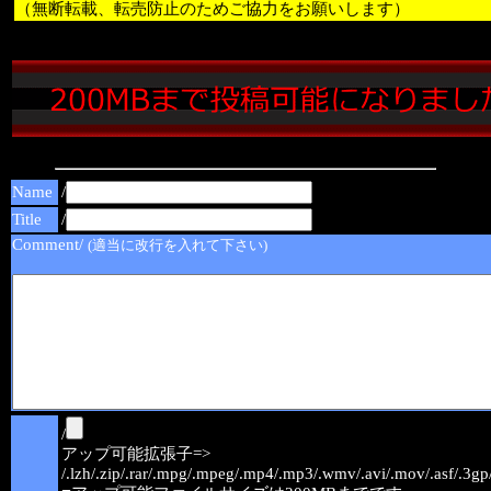
（無断転載、転売防止のためご協力をお願いします）
Name
/
Title
/
Comment/
(適当に改行を入れて下さい)
/
アップ可能拡張子=>
/.lzh/.zip/.rar/.mpg/.mpeg/.mp4/.mp3/.wmv/.avi/.mov/.asf/.3gp