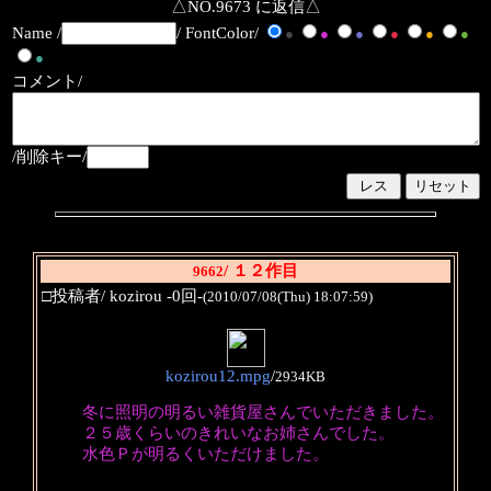
△NO.9673 に返信△
Name /
/ FontColor/
●
●
●
●
●
●
●
コメント/
/削除キー/
/ １２作目
9662
□投稿者/ kozirou -0回-
(2010/07/08(Thu) 18:07:59)
kozirou12.mpg
/
2934KB
冬に照明の明るい雑貨屋さんでいただきました。
２５歳くらいのきれいなお姉さんでした。
水色Ｐが明るくいただけました。