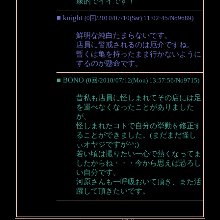
康的でイイです！
■ knight
(0回/2010/07/10(Sat) 11:02:45/No9689)
鮮明な純白たまらないです。
店員に警戒されるのは厄介ですね。
暫くは亀を持ったまま行かないように
するのが懸命です。
■ BONO
(0回/2010/07/12(Mon) 13:57:56/No9715)
昔私も店員に怪しまれてその店には足
を運べなくなったことがありました
が、
怪しまれたコトで自分の挙動を修正す
ることができました。(まだまだ怪し
ぃオヤジですが^^;)
若い頃は撮りたい一心で熱くなってま
したからね・・・今から思えば恐ろし
い自分です。
河原さんも一呼吸おいて頂き、また活
躍して頂きたいです。