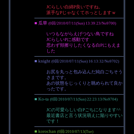
JCらしい白綿P良いですね。
派手なPじゃなくてホっとしますｗ
■ 瓜華
(0回/2010/07/11(Sun) 13:39:23/No9700)
いつもながらえげつない鳥ですね
JCらしいPに感動です
思わず頬擦りしたくなる白Pにもえま
した
■ knight
(0回/2010/07/11(Sun) 16:13:32/No9702)
お尻を丸っと包み込んだ純白ごちそう
さまです。
あの状態をじっくりと眺められて良か
ったです。
■ Ko-ta
(0回/2010/07/11(Sun) 22:23:13/No9704)
JCの可愛らしい白Pごちになります^^
最近書店と言う状況萌えに陥りやすい
です！
■ korochan
(0回/2010/07/13(Tue)