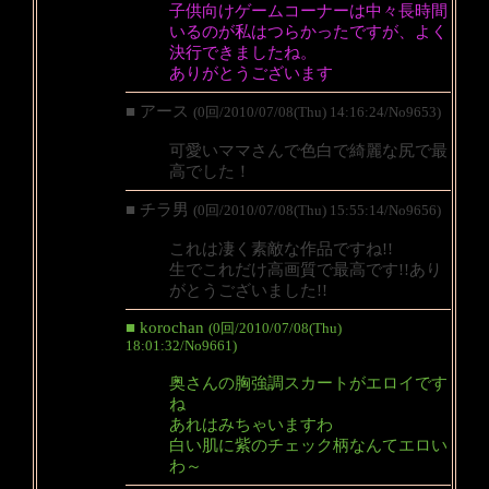
子供向けゲームコーナーは中々長時間
いるのが私はつらかったですが、よく
決行できましたね。
ありがとうございます
■ アース
(0回/2010/07/08(Thu) 14:16:24/No9653)
可愛いママさんで色白で綺麗な尻で最
高でした！
■ チラ男
(0回/2010/07/08(Thu) 15:55:14/No9656)
これは凄く素敵な作品ですね!!
生でこれだけ高画質で最高です!!あり
がとうございました!!
■ korochan
(0回/2010/07/08(Thu)
18:01:32/No9661)
奥さんの胸強調スカートがエロイです
ね
あれはみちゃいますわ
白い肌に紫のチェック柄なんてエロい
わ～