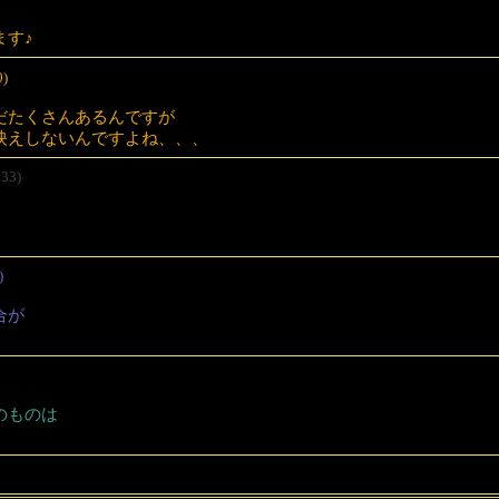
ます♪
0)
だたくさんあるんですが
映えしないんですよね、、、
33)
)
合が
。
のものは