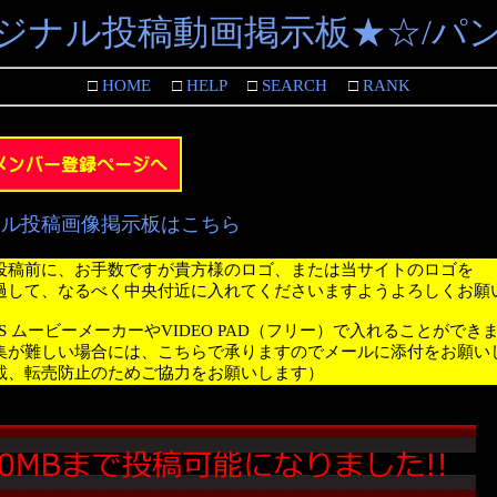
ジナル投稿動画掲示板★☆/パ
□
HOME
□
HELP
□
SEARCH
□
RANK
ナル投稿画像掲示板はこちら
投稿前に、お手数ですが貴方様のロゴ、または当サイトのロゴを
過して、なるべく中央付近に入れてくださいますようよろしくお願
WS ムービーメーカーやVIDEO PAD（フリー）で入れることができ
集が難しい場合には、こちらで承りますのでメールに添付をお願い
載、転売防止のためご協力をお願いします）