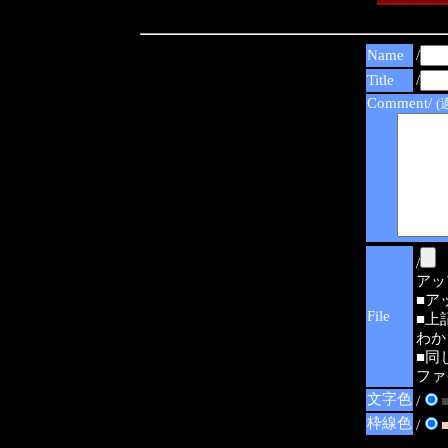
Name
/
Title
/
Comment/
(
/
アップ可
■ア
File
■上
わか
■同
ファ
文字色
/
枠線色
/