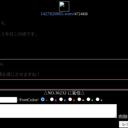
1427820885.wmv
/
4724KB
ころ、
思う今日この頃です。
4)
感を感じさせますね！
△NO.36232 に返信△
/ FontColor/
●
●
●
●
●
●
●
/削除