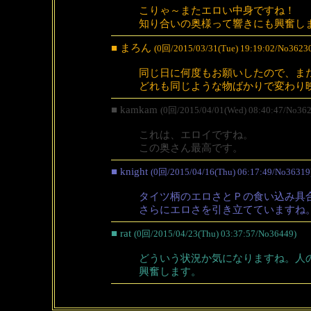
こりゃ～またエロい中身ですね！
知り合いの奥様って響きにも興奮し
■ まろん
(0回/2015/03/31(Tue) 19:19:02/No3623
同じ日に何度もお願いしたので、ま
どれも同じような物ばかりで変わり
■ kamkam
(0回/2015/04/01(Wed) 08:40:47/No362
これは、エロイですね。
この奥さん最高です。
■ knight
(0回/2015/04/16(Thu) 06:17:49/No36319
タイツ柄のエロさとＰの食い込み具
さらにエロさを引き立てていますね
■ rat
(0回/2015/04/23(Thu) 03:37:57/No36449)
どういう状況か気になりますね。人
興奮します。