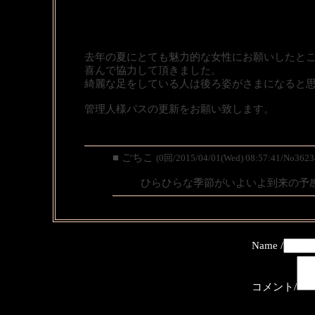
去年の夏にとても魅力的な女性にお願いしたと
喜んで協力して頂きました。
綺麗な足をしている人は後ろ姿がさまになると
管理人様パスの更新をお願い致します。
■ ごちこ
(0回/2015/04/01(Wed) 08:57:41/No3623
ひらひらな季節がいよいよ到来の予
Name /
コメント/