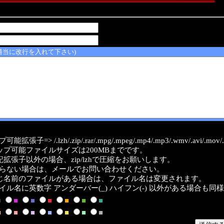
適当に改行を入れて下さい)
能拡張子=> /.lzh/.zip/.rar/.mpg/.mpeg/.mp4/.mp3/.wmv/.avi/.mov/.a
ップ可能ファイルサイズは200MBまでです。
記拡張子以外の場合、zip/lzhで圧縮をお願いします。
らない場合は、メールでお問い合わせください。
じ名前のファイルがある場合は、ファイル名は変更されます。
イル名に英数字 アンダーバー(_) ハイフン(-) 以外がある場合も同
■
■
■
■
■
■
■
■
■
■
■
■
■
■