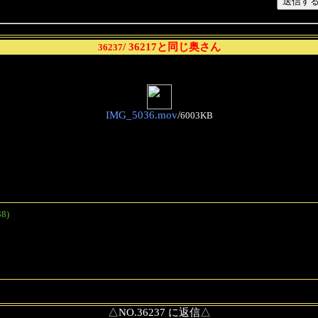
/ 36217と同じ奥さん
36237
IMG_5036.mov
/
6003KB
8)
△NO.36237 に返信△