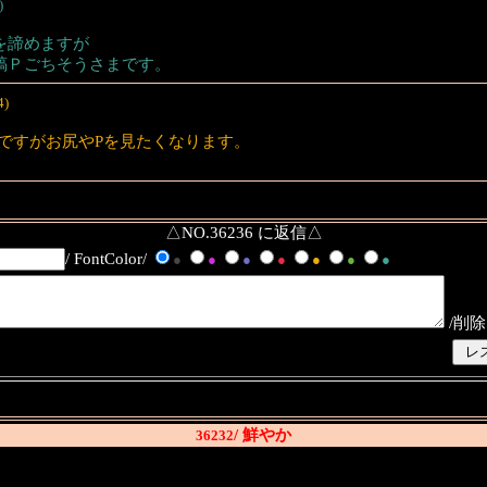
)
を諦めますが
縞Ｐごちそうさまです。
4)
ですがお尻やPを見たくなります。
△NO.36236 に返信△
/ FontColor/
●
●
●
●
●
●
●
/削除
/ 鮮やか
36232