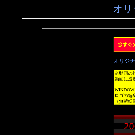
オリ
オリジ
※動画の
動画に透
WINDO
ロゴの編
（無断転