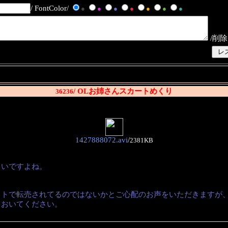
/ FontColor/
●
●
●
●
●
●
●
/削除
/ OLお姉さんスカートめくり
36236
1427888072.avi
/
2381KB
くいですよね。
。
イトで転売されてるのではないかとご心配のお声をいただきますが
ておいてください。