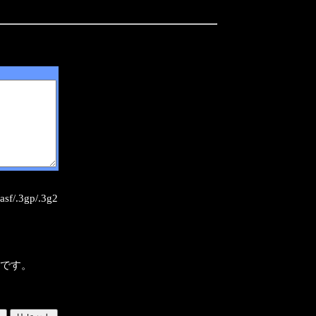
sf/.3gp/.3g2
様です。