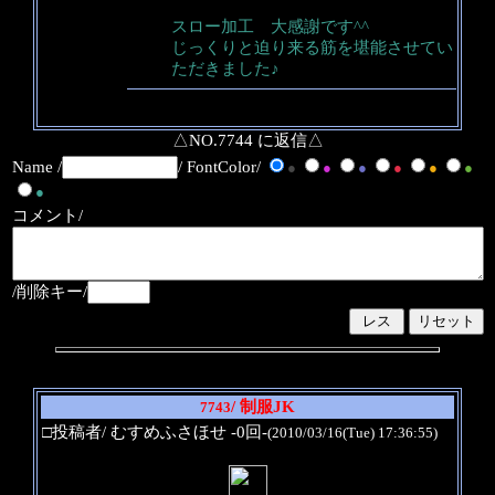
スロー加工 大感謝です^^
じっくりと迫り来る筋を堪能させてい
ただきました♪
△NO.7744 に返信△
Name /
/ FontColor/
●
●
●
●
●
●
●
コメント/
/削除キー/
/ 制服JK
7743
□投稿者/ むすめふさほせ -0回-
(2010/03/16(Tue) 17:36:55)