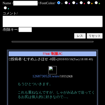
Name /
/ FontColor/
●
●
●
●
●
●
●
コメント/
/削除キー/
/ 制服JC
7744
□投稿者/ むすめふさほせ -0回-
(2010/03/16(Tue) 18:08:40)
1268730520.wmv
/
19552KB
もうひとついきます。
これも重ねなんですが、しゃがみ込みで迫ってく
るお尻は個人的に好きなので…。