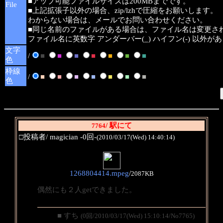
■アップ可能ファイルサイズは200MBまでです。
File
■上記拡張子以外の場合、zip/lzhで圧縮をお願いします。
わからない場合は、メールでお問い合わせください。
■同じ名前のファイルがある場合は、ファイル名は変更さ
ファイル名に英数字 アンダーバー(_) ハイフン(-) 以外
文字
/
■
■
■
■
■
■
■
色
枠線
/
■
■
■
■
■
■
■
色
/ 駅にて
7764
□投稿者/ magician -0回-
(2010/03/17(Wed) 14:40:14)
1268804414.mpeg
/
2087KB
偶然にも２人getできました。
■ すち
(0回/2010/03/17(Wed) 15:10:14/No7765)