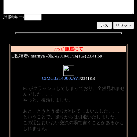
/削除キー/
/ 服屋にて
7751
□投稿者/ marnya -0回-
(2010/03/16(Tue) 23:41:59)
CIMG3214000.AVI
/
2341KB
PCがクラッシュしてしまっており、全然見れませ
んでした、、、
やっと、復活しました。
あと、とうとう撮りが○レてしまいました、、、
ということで、撮りからは引退いたしました。
この辺はおいおい交流の場で書くことがあるかも
しれません。