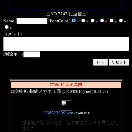
△NO.7743 に返信△
Name /
/ FontColor/
●
●
●
●
●
●
●
コメント/
/削除キー/
/ ヒラミニ白
7739
□投稿者/ 指紋メガネ -0回-
(2010/03/16(Tue) 16:13:29)
1268723609.wmv
/
5483KB
撮る為に近づいた時、ものすんごいイイ香りがし
ました。