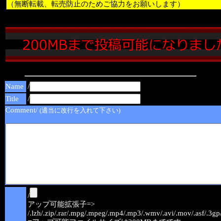
（無断転載、転売防止のためご協力をお願いします）
Name
/
Title
/
Comment/
(適当に改行を入れて下さい)
/
アップ可能拡張子=>
/.lzh/.zip/.rar/.mpg/.mpeg/.mp4/.mp3/.wmv/.avi/.mov/.asf/.3gp