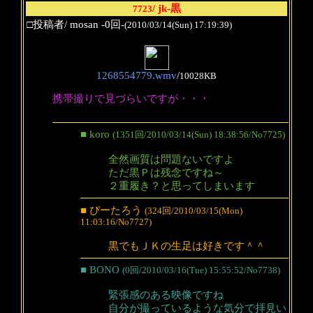
/ jk-黒
7723
□投稿者/ mosan -0回-
(2010/03/14(Sun) 17:19:39)
1268554779.wmv
/
10028KB
携帯撮りで見づらいですが・・・
■ koro
(1351回/2010/03/14(Sun) 18:38:56/No7725)
全然画質は問題ないですよ
ただ黒Ｐは残念ですね～
２重履き？と思ってしまいます
■ ぴーたろう
(324回/2010/03/15(Mon)
11:03:16/No7727)
黒でもＪＫの生足は好きです＾＾
■ BONO
(0回/2010/03/16(Tue) 15:55:52/No7738)
緊張感のある映像ですね
自分が撮っているような気分で拝見い