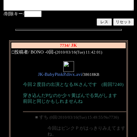
/削除キー/
/ JK
7734
□投稿者/ BONO -0回-
(2010/03/16(Tue) 11:42:01)
JK-BabyPinkP.divx.avi
/
38618KB
今回２度目の出演となるJKさんです (前回7240)
穿き込んだPなのか少々黄ばんでる気がします
前回と同じかもしれませんね
■ すち
(0回/2010/03/16(Tue) 15:49:55/No7736)
今回はピンクＰがはっきりみえてます
ね。