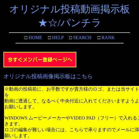
オリジナル投稿動画掲示板
★☆/パンチラ
□
HOME
□
HELP
□
SEARCH
□
RANK
オリジナル投稿画像掲示板はこちら
※動画の投稿前に、お手数ですが貴方様のロゴ、または当サイ
を
動画に透過して、なるべく中央付近に入れてくださいますよう
お願いします。
WINDOWS ムービーメーカーやVIDEO PAD（フリー）で入れ
きます。
ロゴの編集が難しい場合には、こちらで承りますのでメールに
願いします。