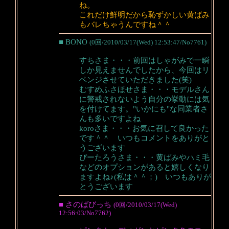
ね。
これだけ鮮明だから恥ずかしい黄ばみ
もバレちゃうんですね＾＾
■ BONO
(0回/2010/03/17(Wed) 12:53:47/No7761)
すちさま・・・前回はしゃがみで一瞬
しか見えませんでしたから、今回はリ
ベンジさせていただきました(笑)
むすめふさほせさま・・・モデルさん
に警戒されないよう自分の挙動には気
を付けてます。"いかにも"な同業者さ
んも多いですよね
koroさま・・・お気に召して良かった
です＾＾ いつもコメントをありがと
うございます
ぴーたろうさま・・・黄ばみやハミ毛
などのオプションがあると嬉しくなり
ますよね♪(私は＾＾；) いつもありが
とうございます
■ さのばびっち
(0回/2010/03/17(Wed)
12:56:03/No7762)