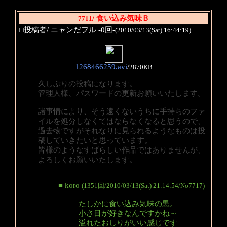
/ 食い込み気味Ｂ
7711
□投稿者/ ニャンだフル -0回-
(2010/03/13(Sat) 16:44:19)
1268466259.avi
/
2870KB
久しぶりの投稿になります。
管理人様、パスワードの更新お願いいたします。
諸事情により、そう遠くないうちに手持ちのファ
イルを処分しなくてはならなくなると思うので、
過去物ですがそれなりに見られるようなものは投
稿していきたいと思っています。
皆様のようなすばらしい作品ではありませんが、
よろしくお願いいたします。
■ koro
(1351回/2010/03/13(Sat) 21:14:54/No7717)
たしかに食い込み気味の黒。
小さ目が好きなんですかね～
溢れたおしりがいい感じです