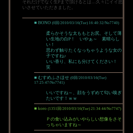
それだけでなく生Pまで頂けるとは…久々にイイ思
いさせていただきました。
■ BONO
(0回/2010/03/16(Tue) 16:40:32/No7740)
柔らかそうな太ももとお尻、そして薄
い生地の白P！ いやぁ～ 素晴らし
い！
思わず触りたくなっちゃうような女の
子ですね♪
いい香り、私にも分けてください！
笑
■ むすめふさほせ
(0回/2010/03/16(Tue)
17:25:47/No7741)
いいですね～、顔をうずめて匂い嗅ぎ
たいです！ｗｗ
■ koro
(1351回/2010/03/16(Tue) 21:34:44/No7747)
Ｐの食い込みがいやらしい想像をさそ
っちゃいますね～