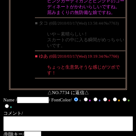
ピンクカーディガンとピンクＰのコー
ディネートがかわいらしいですね。
屈みまくりの無防備な娘ですね。
■ タコ
(0回/2010/03/17(Wed) 13:58:44/No7763)
いや～素晴らしい！
スカートの中に入る瞬間がめっちゃい
いです。
■ ゆあ
(0回/2010/03/17(Wed) 19:19:34/No7766)
ちょっと生意気そうな感じがツボで
す！
△NO.7734 に返信△
Name /
/ FontColor/
●
●
●
●
●
●
●
コメント/
/削除キー/