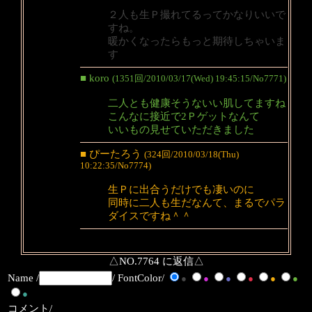
２人も生Ｐ撮れてるってかなりいいで
すね。
暖かくなったらもっと期待しちゃいま
す
■ koro
(1351回/2010/03/17(Wed) 19:45:15/No7771)
二人とも健康そうないい肌してますね
こんなに接近で2Ｐゲットなんて
いいもの見せていただきました
■ ぴーたろう
(324回/2010/03/18(Thu)
10:22:35/No7774)
生Ｐに出合うだけでも凄いのに
同時に二人も生だなんて、まるでパラ
ダイスですね＾＾
△NO.7764 に返信△
Name /
/ FontColor/
●
●
●
●
●
●
●
コメント/