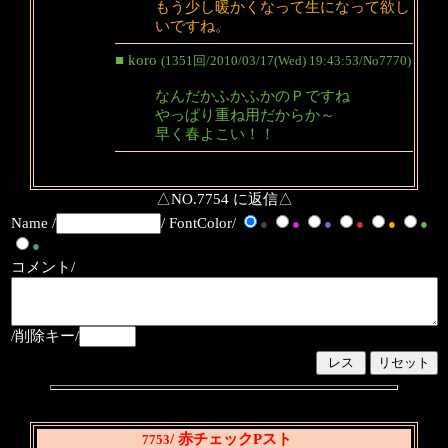
もう少し暖かくなって生になって欲し
いですね。
■ koro
(1351回/2010/03/17(Wed) 19:43:53/No7770)
なんだかふかふかのＰですね
やっぱり重ね用だからか～
早く春よこい！！
△NO.7754 に返信△
Name /
/ FontColor/
●
●
●
●
●
●
●
コメント/
/削除キー/
/ 赤チェックPスト
7753