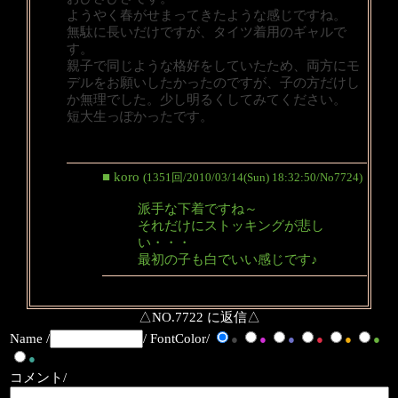
ようやく春がせまってきたような感じですね。
無駄に長いだけですが、タイツ着用のギャルで
す。
親子で同じような格好をしていたため、両方にモ
デルをお願いしたかったのですが、子の方だけし
か無理でした。少し明るくしてみてください。
短大生っぽかったです。
■ koro
(1351回/2010/03/14(Sun) 18:32:50/No7724)
派手な下着ですね～
それだけにストッキングが悲し
い・・・
最初の子も白でいい感じです♪
△NO.7722 に返信△
Name /
/ FontColor/
●
●
●
●
●
●
●
コメント/