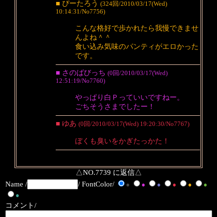
■ ぴーたろう
(324回/2010/03/17(Wed)
10:14:31/No7756)
こんな格好で歩かれたら我慢できませ
んよね＾＾
食い込み気味のパンティがエロかった
です。
■ さのばびっち
(0回/2010/03/17(Wed)
12:51:19/No7760)
やっぱり白Ｐっていいですねー。
ごちそうさまでしたー！
■ ゆあ
(0回/2010/03/17(Wed) 19:20:30/No7767)
ぼくも臭いをかぎたっかた！
△NO.7739 に返信△
Name /
/ FontColor/
●
●
●
●
●
●
●
コメント/