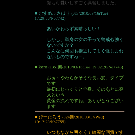
顔も可愛いしすごく興奮しました。
■ むすめふさほせ
(0回/2010/03/16(Tue)
17:29:50/No7742)
あいかわらず素晴らしい！
しかし、単身の女の子って警戒心強く
ないですか？
こんなに何回も接近してよく怪しまれ
ないものですね～。
■ koro
(1351回/2010/03/16(Tue) 19:02:26/No7746)
おぉ～やわらかそうな長い髪。タイプ
です
最初にじっくりと全身。そのあとに突
入という
黄金の流れですね。ありがとうござい
ます
■ ぴーたろう
(324回/2010/03/17(Wed)
10:12:28/No7755)
いつもながら明るくて綺麗な画質です