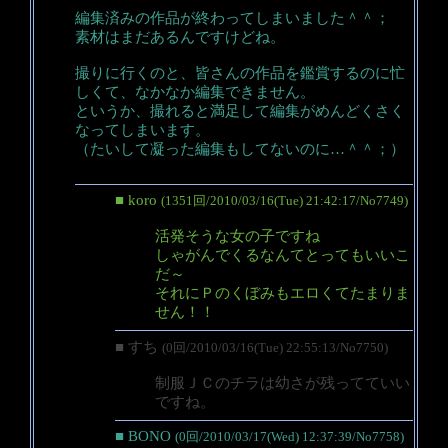
編集済みの作品が終わってしまいました＾＾；
素材はまだあるんですけどね。
撮りに行くのと、皆さんの作品を鑑賞するのに忙
しくて、なかなか編集できません。
というか、撮れると満足して編集がめんどくさく
なってしまいます。
（たいして凝った編集もしてないのに…＾＾；）
■ koro
(1351回/2010/03/16(Tue) 21:42:17/No7749)
活発そうな女の子ですね
しゃがんでくるなんてとってもいいこ
だ～
それにＰのくぼみもエロくてたまりま
せん！！
■ すち
(0回/2010/03/16(Tue) 22:55:13/No7750)
制服ＪＣのチラは幼さが残ってていい
ですね。
■ BONO
(0回/2010/03/17(Wed) 12:37:39/No7758)