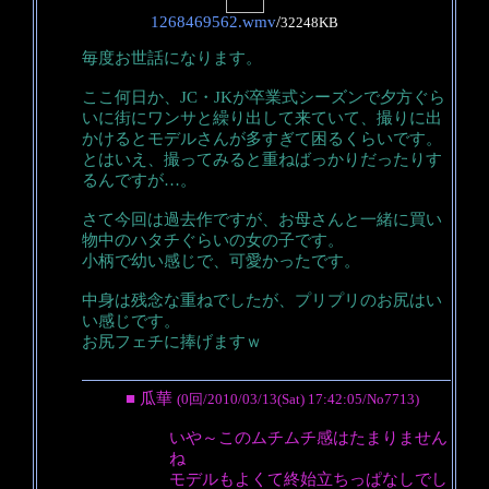
1268469562.wmv
/
32248KB
毎度お世話になります。
ここ何日か、JC・JKが卒業式シーズンで夕方ぐら
いに街にワンサと繰り出して来ていて、撮りに出
かけるとモデルさんが多すぎて困るくらいです。
とはいえ、撮ってみると重ねばっかりだったりす
るんですが…。
さて今回は過去作ですが、お母さんと一緒に買い
物中のハタチぐらいの女の子です。
小柄で幼い感じで、可愛かったです。
中身は残念な重ねでしたが、プリプリのお尻はい
い感じです。
お尻フェチに捧げますｗ
■ 瓜華
(0回/2010/03/13(Sat) 17:42:05/No7713)
いや～このムチムチ感はたまりません
ね
モデルもよくて終始立ちっぱなしでし