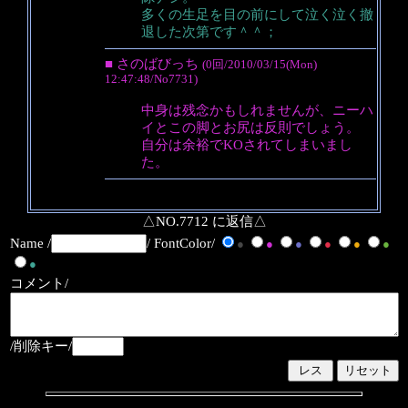
多くの生足を目の前にして泣く泣く撤
退した次第です＾＾；
■ さのばびっち
(0回/2010/03/15(Mon)
12:47:48/No7731)
中身は残念かもしれませんが、ニーハ
イとこの脚とお尻は反則でしょう。
自分は余裕でKOされてしまいまし
た。
△NO.7712 に返信△
Name /
/ FontColor/
●
●
●
●
●
●
●
コメント/
/削除キー/