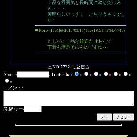
上品な雰囲気と長時間に渡る突っ込
み・・・
素晴らしいっす！ ごちそうさまでし
た♪
■ koro
(1351回/2010/03/16(Tue) 18:58:43/No7745)
たしかに上品な後姿だけあって
下着も清楚そのものですね～
△NO.7732 に返信△
Name /
/ FontColor/
●
●
●
●
●
●
●
コメント/
/削除キー/