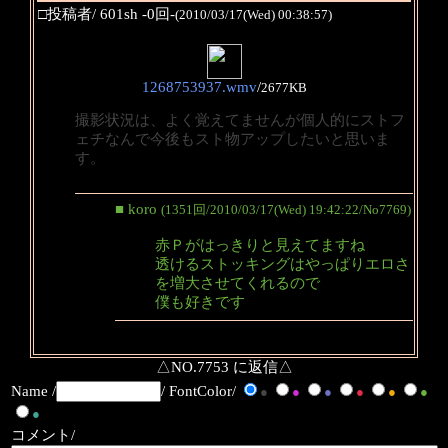
□投稿者/ 601sh -0回-
(2010/03/17(Wed) 00:38:57)
1268753937.wmv
/
2677KB
撮影状況は、よく覚えてませんが個人的にストフ
ェチなんで今後もスト物アップしたいと思いま
す。
■ koro
(1351回/2010/03/17(Wed) 19:42:22/No7769)
赤Ｐがはっきりと見えてますね
透けるストッキングはやっぱりエロさ
を増大させてくれるので
僕も好きです
△NO.7753 に返信△
Name /
/ FontColor/
●
●
●
●
●
●
●
コメント/