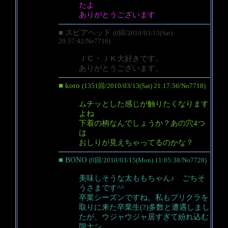
たよ
ありがとうございます
■ スピアヘッド
(0回/2010/03/13(Sat)
20:57:42/No7716)
ＪＣ・ＪＫ大好きです。
ありがとうございます。
■ koro
(1351回/2010/03/13(Sat) 21:17:56/No7718)
ムチッとした感じが触りたくなります
よね
下着の柄なんでしょうか？あの穴4つ
は
おしりが見えちゃってるのかな？
■ BONO
(0回/2010/03/15(Mon) 11:05:38/No7728)
美味しそうな太ももちゃん♪ ごちそ
うさまです^^
卒業シーズンですね。私もプリクラを
取りに来た卒業生(?)多数と遭遇しまし
たが、ウジャウジャ居すぎて紛れ込む
隙ナシ。