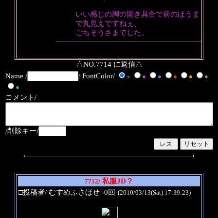
いい感じの脚の開き具合で前のほうま
で丸見えですねぇ。
ごちそうさまでした。
△NO.7714 に返信△
Name /
/ FontColor/
●
●
●
●
●
●
●
コメント/
/削除キー/
/ 私服JD？
7712
□投稿者/ むすめふさほせ -0回-
(2010/03/13(Sat) 17:39:23)