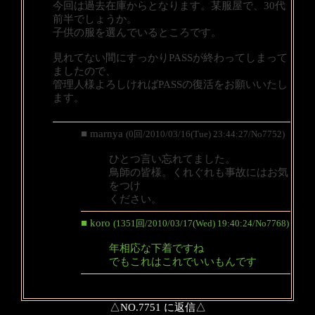
今回は過去在庫からとなります。某服屋で、30代
前半でしょうか。
子供の服を選んでいるところです。
見れてない間にすっかりPASSが終わってしまって
ましたので、
管理人様よろしければPASSの復活をお願いいたし
ます。
■ marnya
(0回/2010/03/16(Tue) 23:44:27/No7752)
ひとつ言い忘れてました。
鳥師の皆様。くれぐれも事故にはお気
をつけ
ください。
■ koro
(1351回/2010/03/17(Wed) 19:40:24/No7768)
年相応な下着ですね
でもこれはこれでいいもんです
△NO.7751 に返信△