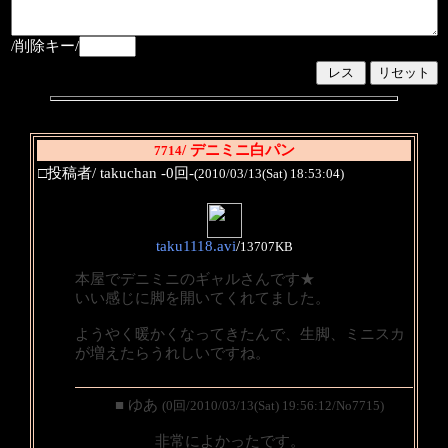
/削除キー/
/ デニミニ白パン
7714
□投稿者/ takuchan -0回-
(2010/03/13(Sat) 18:53:04)
taku1118.avi
/
13707KB
本屋でデニミニのギャルさんです★
いい感じに脚を開いてくれてました。
ようやく暖かくなってきたんで、生脚、ミニスカ
が増えたらうれしいですね。
■ ゆあ
(0回/2010/03/13(Sat) 19:56:12/No7715)
非常によかったです。