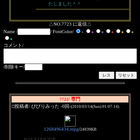
たしました＾＾
△NO.7723 に返信△
Name /
/ FontColor/
●
●
●
●
●
●
●
コメント/
/削除キー/
/ 専門
7722
□投稿者/ びびりみった -0回-
(2010/03/14(Sun) 01:07:14)
1268496434.mpg
/
24939KB
おひさびさです。