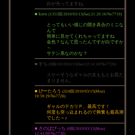
白が光ってますね。
■ koro
(1351回/2010/03/13(Sat) 21:20:16/No7719)
とってもいい感じの開き具合のミニな
んで
簡単に見せてくれちゃってますね
金色？なんて思ったんですが白ですか
～
サテン系なのかな？
■ すち
(0回/2010/03/13(Sat) 22:14:10/No7720)
スケベそうなギャルの太ももとお尻た
まりません。
■ ぴーたろう
(324回/2010/03/15(Mon)
10:59:29/No7726)
ギャルのテカリＰ、最高です！
何度も突っ込まれるので興奮も最高潮
でした～♪
■ さのばびっち
(0回/2010/03/15(Mon)
12:43:09/No7730)