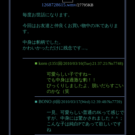
1268728615.wmv
/
27795KB
毎度お世話になります。
今回はお友達と仲良くお買い物中のJKでありま
す。
中身は豹柄でした。
かわいかっただけに残念です…。
■ koro
(1351回/2010/03/16(Tue) 21:37:21/No7748)
可愛らしい子ですね～
でも中身は過激な豹！！
びっくりしましたよ、脱いだらすごい
のかな（笑
■ BONO
(0回/2010/03/17(Wed) 12:39:48/No7759)
一見、可愛らしい普通のJKって感じで
すが、中身には驚かされました＾＾；
こんな子は純白Pであって欲しいです
ね