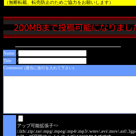
（無断転載、転売防止のためご協力をお願いします）
Name
/
Title
/
Comment/
(適当に改行を入れて下さい)
/
アップ可能拡張子=>
/.lzh/.zip/.rar/.mpg/.mpeg/.mp4/.mp3/.wmv/.avi/.mov/.asf/.3gp