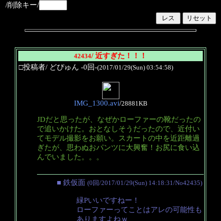
/削除キー/
/ 近すぎた！！！
42434
□投稿者/ どぴゅん -0回-
(2017/01/29(Sun) 03:54:58)
IMG_1300.avi
/
28881KB
JDだと思ったが、なぜかローファーの靴だったの
で追いかけた。おとなしそうだったので、近付い
てモデル撮影をお願い。スカートの中を近距離過
ぎたが、思わぬおパンツに大興奮！お尻に食い込
んでいました。。。
■ 鉄仮面
(0回/2017/01/29(Sun) 14:18:31/No42435)
緑Pいいですねー！
ローファーってことはアレの可能性も
ありますよねｗ