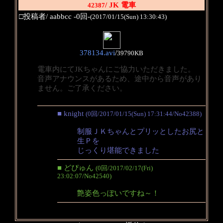
/ JK 電車
42387
□投稿者/ aabbcc -0回-
(2017/01/15(Sun) 13:30:43)
378134.avi
/
39790KB
電車内にてJKちゃんにご協力いただきました。
音声アナウンスがあるため、途中から音声があり
ません。ご了承ください。
■ knight
(0回/2017/01/15(Sun) 17:31:44/No42388)
制服ＪＫちゃんとプリッとしたお尻と
生Ｐを
じっくり堪能できました
■ どぴゅん
(0回/2017/02/17(Fri)
23:02:07/No42540)
艶姿色っぽいですね～！