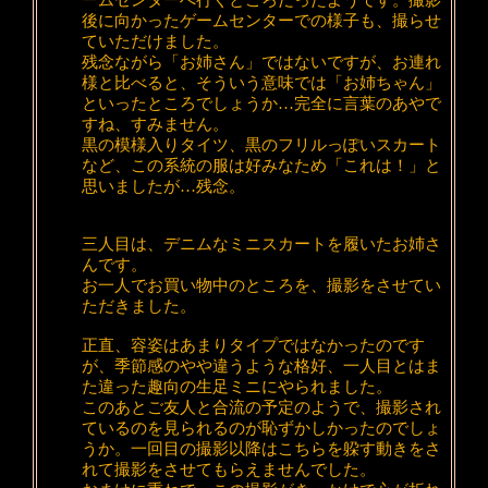
ームセンターへ行くところだったようです。撮影
後に向かったゲームセンターでの様子も、撮らせ
ていただけました。
残念ながら「お姉さん」ではないですが、お連れ
様と比べると、そういう意味では「お姉ちゃん」
といったところでしょうか…完全に言葉のあやで
すね、すみません。
黒の模様入りタイツ、黒のフリルっぽいスカート
など、この系統の服は好みなため「これは！」と
思いましたが…残念。
三人目は、デニムなミニスカートを履いたお姉さ
んです。
お一人でお買い物中のところを、撮影をさせてい
ただきました。
正直、容姿はあまりタイプではなかったのです
が、季節感のやや違うような格好、一人目とはま
た違った趣向の生足ミニにやられました。
このあとご友人と合流の予定のようで、撮影され
ているのを見られるのが恥ずかしかったのでしょ
うか。一回目の撮影以降はこちらを躱す動きをさ
れて撮影をさせてもらえませんでした。