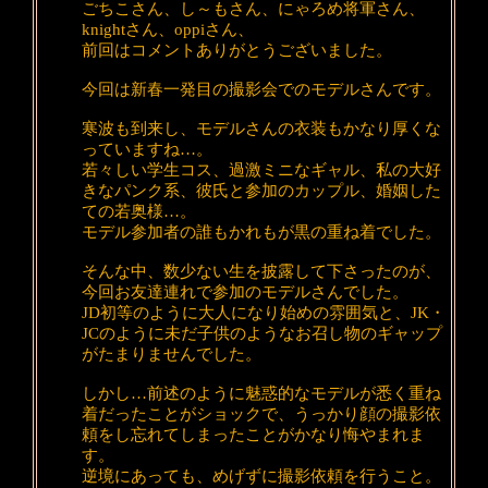
ごちこさん、し～もさん、にゃろめ将軍さん、
knightさん、oppiさん、
前回はコメントありがとうございました。
今回は新春一発目の撮影会でのモデルさんです。
寒波も到来し、モデルさんの衣装もかなり厚くな
っていますね…。
若々しい学生コス、過激ミニなギャル、私の大好
きなパンク系、彼氏と参加のカップル、婚姻した
ての若奥様…。
モデル参加者の誰もかれもが黒の重ね着でした。
そんな中、数少ない生を披露して下さったのが、
今回お友達連れで参加のモデルさんでした。
JD初等のように大人になり始めの雰囲気と、JK・
JCのように未だ子供のようなお召し物のギャップ
がたまりませんでした。
しかし…前述のように魅惑的なモデルが悉く重ね
着だったことがショックで、うっかり顔の撮影依
頼をし忘れてしまったことがかなり悔やまれま
す。
逆境にあっても、めげずに撮影依頼を行うこと。