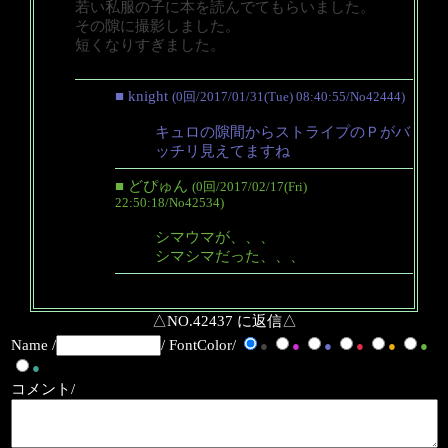
若い私服の子に本を読んでてもらいました。
その隙に撮影しました。
短くなりすぎました。
■ knight
(0回/2017/01/31(Tue) 08:40:55/No42444)
キュロの隙間からストライプのＰがバ
ッチリ見えてますね
■ どぴゅん
(0回/2017/02/17(Fri)
22:50:18/No42534)
シマウマが、、、
シマシマだった、、、
△NO.42437 に返信△
Name /
/ FontColor/
●
●
●
●
●
●
●
コメント/