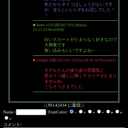
冬だからタイツはしょうがないです
が、女らしいいいPをお召しでした＾
＾
■ koro
(1351回/2017/01/29(Sun)
15:13:32/No42436)
白いスカートがたまらなく好きなので
大興奮です
食い込みもいいですよね～
■ knight
(0回/2017/01/31(Tue) 08:42:43/No42445)
モデルさんの後ろ姿の雰囲気と
黒タイツ越しに輝くテカリＰがたまり
ませんね。
ごちそうさまでした。
△NO.42434 に返信△
Name /
/ FontColor/
●
●
●
●
●
●
●
コメント/