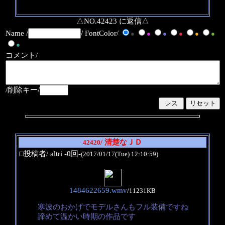
△NO.42423 に返信△
Name /
/ FontColor/
●
●
●
●
●
●
●
コメント/
/削除キー/
/ 清楚なＪＤ
42420
□投稿者/ altri -0回-
(2017/01/17(Tue) 12:10:59)
1484622659.wmv
/
11231KB
寒波のおかげでモデルさんもフル装備ですね
諦めて温かい時期の作品です