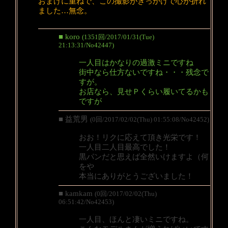
おまけに重ねで、この撮影がきっかけで心が折れ
ました…無念。
■ koro
(1351回/2017/01/31(Tue)
21:13:31/No42447)
一人目はかなりの過激ミニですね
街中なら仕方ないですね・・・残念で
すが。
お店なら、見せＰくらい履いてるかも
ですが
■ 益荒男
(0回/2017/02/02(Thu) 01:55:08/No42452)
おお！リクに応えて頂き光栄です！
一人目二人目最高でした！
黒パンだと思えば全然いけますよ（何
をや
本当にありがとうございました！
■ kamkam
(0回/2017/02/02(Thu)
06:51:42/No42453)
一人目、ほんと凄いミニですね。