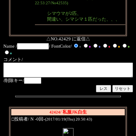
22:53:27/No42535)
シマウマが2匹、
間違い、シマシマ１匹だった、、、
△NO.42429 に返信△
Name /
/ FontColor/
●
●
●
●
●
●
●
コメント/
/削除キー/
/ 私服JK白生
42424
□投稿者/ N -0回-
(2017/01/19(Thu) 20:50:43)