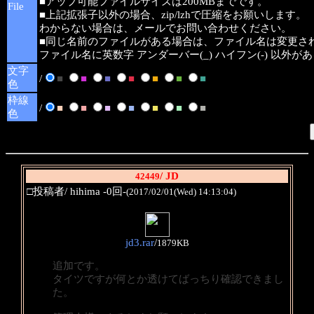
■アップ可能ファイルサイズは200MBまでです。
File
■上記拡張子以外の場合、zip/lzhで圧縮をお願いします。
わからない場合は、メールでお問い合わせください。
■同じ名前のファイルがある場合は、ファイル名は変更さ
ファイル名に英数字 アンダーバー(_) ハイフン(-) 以外
文字
/
■
■
■
■
■
■
■
色
枠線
/
■
■
■
■
■
■
■
色
/ JD
42449
□投稿者/ hihima -0回-
(2017/02/01(Wed) 14:13:04)
jd3.rar
/
1879KB
追加です。
タイツですが何とか透けてばっちり確認できまし
た。