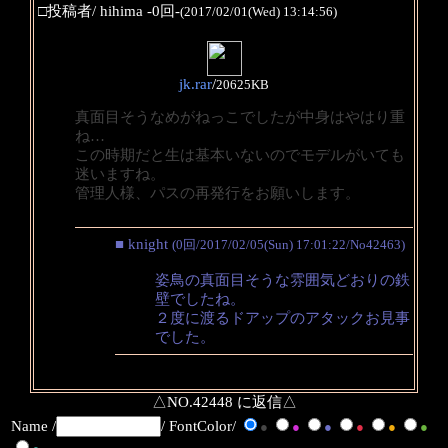
□投稿者/ hihima -0回-
(2017/02/01(Wed) 13:14:56)
jk.rar
/
20625KB
真面目そうなめがねっこでしたが中身はやはり重
ね…
この時期だと生は基本いないのでモデルがいても
迷いますね。
管理人様、パスの再発行をお願いします。
■ knight
(0回/2017/02/05(Sun) 17:01:22/No42463)
姿鳥の真面目そうな雰囲気どおりの鉄
壁でしたね。
２度に渡るドアップのアタックお見事
でした。
△NO.42448 に返信△
Name /
/ FontColor/
●
●
●
●
●
●