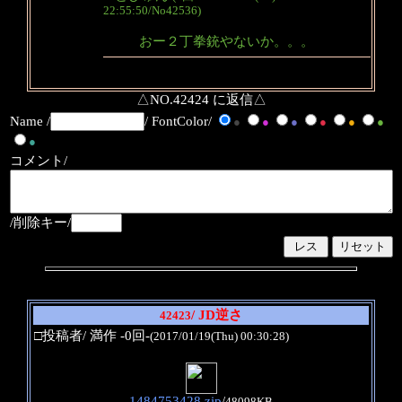
22:55:50/No42536)
おー２丁拳銃やないか。。。
△NO.42424 に返信△
Name /
/ FontColor/
●
●
●
●
●
●
●
コメント/
/削除キー/
/ JD逆さ
42423
□投稿者/ 満作 -0回-
(2017/01/19(Thu) 00:30:28)
1484753428.zip
/