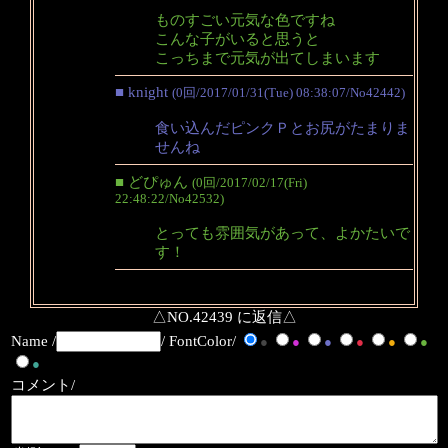
ものすごい元気な色ですね
こんな子がいると思うと
こっちまで元気が出てしまいます
■ knight
(0回/2017/01/31(Tue) 08:38:07/No42442)
食い込んだピンクＰとお尻がたまりま
せんね
■ どぴゅん
(0回/2017/02/17(Fri)
22:48:22/No42532)
とっても雰囲気があって、よかたいで
す！
△NO.42439 に返信△
Name /
/ FontColor/
●
●
●
●
●
●
●
コメント/