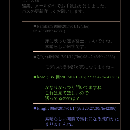
管理人様
編集、メールの件でお手数おかけしました。
パスの更新宜しくお願いします。
■ kamkam
(0回/2017/01/12(Thu)
06:48:30/No42381)
床に映った逆さ富士、いいですね。
素晴らしいＭ字です。
■ ぴか
(4回/2017/01/12(Thu) 08:47:48/No42383)
モデルの姿や顔が気になりますね～
■ koro
(1351回/2017/01/13(Fri) 22:33:42/No42385)
かなりがっつり開いてますね
これは見てほしいので
誘ってるのでは？
■ knight
(0回/2017/01/14(Sat) 20:27:30/No42386)
素晴らしい開脚で露わになる純白がた
まりませんね。