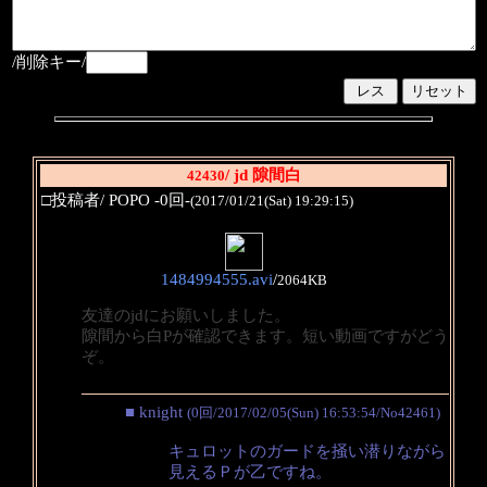
/削除キー/
/ jd 隙間白
42430
□投稿者/ POPO -0回-
(2017/01/21(Sat) 19:29:15)
1484994555.avi
/
2064KB
友達のjdにお願いしました。
隙間から白Pが確認できます。短い動画ですがどう
ぞ。
■ knight
(0回/2017/02/05(Sun) 16:53:54/No42461)
キュロットのガードを掻い潜りながら
見えるＰが乙ですね。