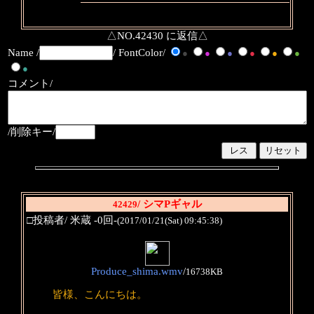
△NO.42430 に返信△
Name /
/ FontColor/
●
●
●
●
●
●
●
コメント/
/削除キー/
/ シマPギャル
42429
□投稿者/ 米蔵 -0回-
(2017/01/21(Sat) 09:45:38)
Produce_shima.wmv
/
16738KB
皆様、こんにちは。