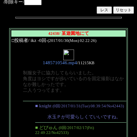
/削除キー/
/ 某遊園地にて
42438
□投稿者/ ikz -0回-
(2017/01/30(Mon) 02:22:26)
1485710546.mp4
/
11215KB
制服女子に協力してもらいました。
角度はヨシですが歩いているのを固定撮影はなか
なか難しかったです。
二人うつってます。
■ knight
(0回/2017/01/31(Tue) 08:39:54/No42443)
水玉Ｐが可愛らしくていいですね。
■ どぴゅん
(0回/2017/02/17(Fri)
22:49:22/No42533)