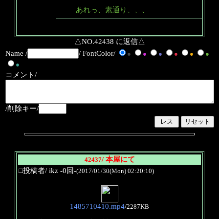
あれっ、素通り、、、
△NO.42438 に返信△
Name /
/ FontColor/
●
●
●
●
●
●
●
コメント/
/削除キー/
/ 本屋にて
42437
□投稿者/ ikz -0回-
(2017/01/30(Mon) 02:20:10)
1485710410.mp4
/
2287KB