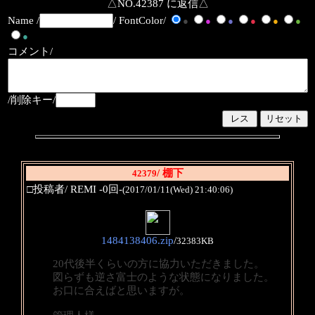
△NO.42387 に返信△
Name /
/ FontColor/
●
●
●
●
●
●
●
コメント/
/削除キー/
/ 棚下
42379
□投稿者/ REMI -0回-
(2017/01/11(Wed) 21:40:06)
1484138406.zip
/
32383KB
20代後半くらいの方に協力いただきました。
図らずも逆さ富士のような状態になりました。
お口に合えばと思いますが。