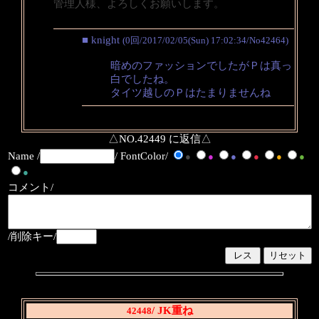
管理人様、よろしくお願いします。
■ knight
(0回/2017/02/05(Sun) 17:02:34/No42464)
暗めのファッションでしたがＰは真っ
白でしたね。
タイツ越しのＰはたまりませんね
△NO.42449 に返信△
Name /
/ FontColor/
●
●
●
●
●
●
●
コメント/
/削除キー/
/ JK重ね
42448