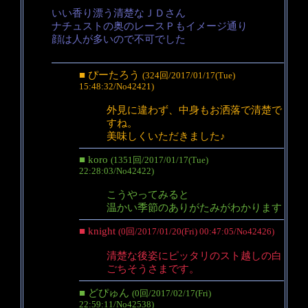
いい香り漂う清楚なＪＤさん
ナチュストの奥のレースＰもイメージ通り
顔は人が多いので不可でした
■ ぴーたろう
(324回/2017/01/17(Tue)
15:48:32/No42421)
外見に違わず、中身もお洒落で清楚で
すね。
美味しくいただきました♪
■ koro
(1351回/2017/01/17(Tue)
22:28:03/No42422)
こうやってみると
温かい季節のありがたみがわかります
■ knight
(0回/2017/01/20(Fri) 00:47:05/No42426)
清楚な後姿にピッタリのスト越しの白
ごちそうさまです。
■ どぴゅん
(0回/2017/02/17(Fri)
22:59:11/No42538)