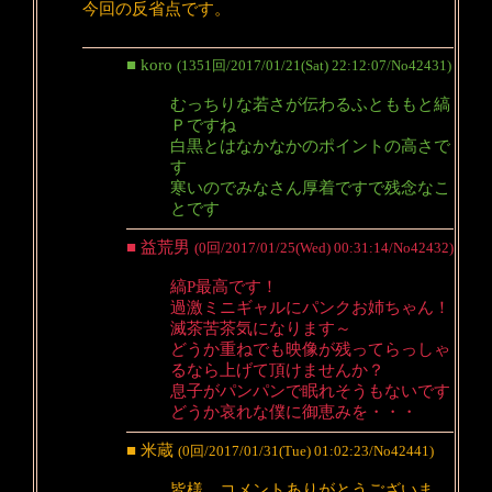
今回の反省点です。
■ koro
(1351回/2017/01/21(Sat) 22:12:07/No42431)
むっちりな若さが伝わるふとももと縞
Ｐですね
白黒とはなかなかのポイントの高さで
す
寒いのでみなさん厚着ですで残念なこ
とです
■ 益荒男
(0回/2017/01/25(Wed) 00:31:14/No42432)
縞P最高です！
過激ミニギャルにパンクお姉ちゃん！
滅茶苦茶気になります～
どうか重ねでも映像が残ってらっしゃ
るなら上げて頂けませんか？
息子がパンパンで眠れそうもないです
どうか哀れな僕に御恵みを・・・
■ 米蔵
(0回/2017/01/31(Tue) 01:02:23/No42441)
皆様、コメントありがとうございま