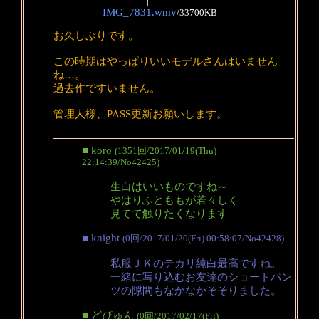
IMG_7831.wmv
/
33700KB
お久しぶりです。
この時期はやっぱりいいモデルさんはいません
ね…。
過去作ですいません。
管理人様、PASS更新お願いします。
■ koro
(1351回/2017/01/19(Thu)
22:14:39/No42425)
生白はいいものですね～
やはりふとももが若々しく
見てて触りたくなります
■ knight
(0回/2017/01/20(Fri) 00:58:07/No42428)
私服ＪＫのテカリ純白最高ですね。
一緒に写り込むお友達のショートパン
ツの隙間もなかなかそそりました。
■ どぴゅん
(0回/2017/02/17(Fri)