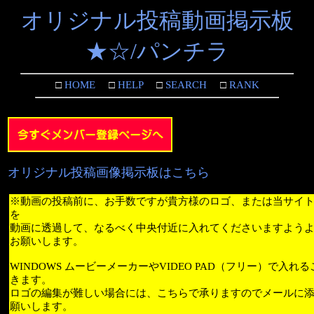
オリジナル投稿動画掲示板
★☆/パンチラ
□
HOME
□
HELP
□
SEARCH
□
RANK
オリジナル投稿画像掲示板はこちら
※動画の投稿前に、お手数ですが貴方様のロゴ、または当サイ
を
動画に透過して、なるべく中央付近に入れてくださいますよう
お願いします。
WINDOWS ムービーメーカーやVIDEO PAD（フリー）で入れ
きます。
ロゴの編集が難しい場合には、こちらで承りますのでメールに
願いします。