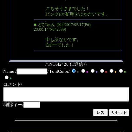
ごちそうさまでした！
ピンクPが鮮明でよかたいです。
■ どぴゅん
(0回/2017/02/17(Fri)
23:00:14/No42539)
申し訳なかです。
白Pーでした！
△NO.42420 に返信△
Name /
/ FontColor/
●
●
●
●
●
●
●
コメント/
/削除キー/