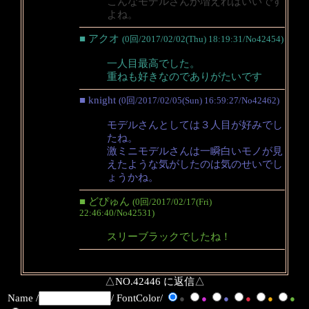
こんなモデルさんが増えればいいです
よね。
■ アクオ
(0回/2017/02/02(Thu) 18:19:31/No42454)
一人目最高でした。
重ねも好きなのでありがたいです
■ knight
(0回/2017/02/05(Sun) 16:59:27/No42462)
モデルさんとしては３人目が好みでし
たね。
激ミニモデルさんは一瞬白いモノが見
えたような気がしたのは気のせいでし
ょうかね。
■ どぴゅん
(0回/2017/02/17(Fri)
22:46:40/No42531)
スリーブラックでしたね！
△NO.42446 に返信△
Name /
/ FontColor/
●
●
●
●
●
●