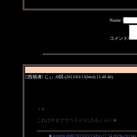
Name /
コメント/
□投稿者/ じぃ -0回-
(2013/03/13(Wed) 13:49:46)
ＪＫ
これは今まででベスト5に入るくらい★
■ knight
(0回/2013/03/15(Fri) 22:54:09/No26134)