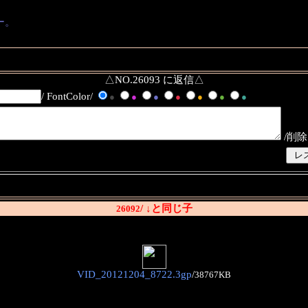
ー。
△NO.26093 に返信△
/ FontColor/
●
●
●
●
●
●
●
/削除
/ ↓と同じ子
26092
VID_20121204_8722.3gp
/
38767KB