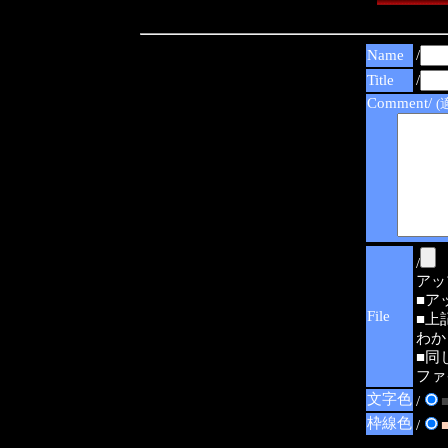
Name
/
Title
/
Comment/
(
/
アップ可
■ア
File
■上
わか
■同
ファ
文字色
/
枠線色
/