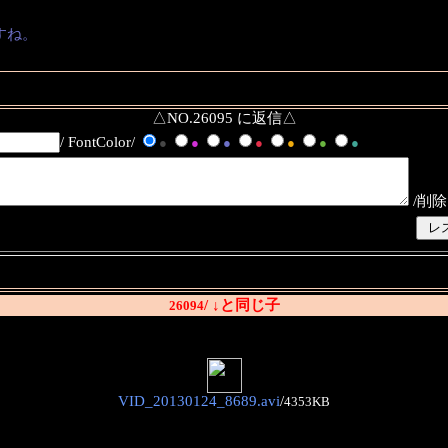
すね。
△NO.26095 に返信△
/ FontColor/
●
●
●
●
●
●
●
/削除
/ ↓と同じ子
26094
VID_20130124_8689.avi
/
4353KB