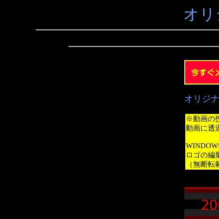
オリ
オリジ
※動画の
動画に透
WINDO
ロゴの編
（無断転