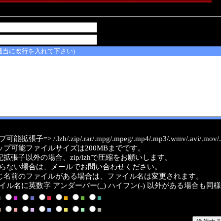
適当に改行を入れて下さい)
能拡張子=> /.lzh/.zip/.rar/.mpg/.mpeg/.mp4/.mp3/.wmv/.avi/.mov/.a
ップ可能ファイルサイズは200MBまでです。
記拡張子以外の場合、zip/lzhで圧縮をお願いします。
らない場合は、メールでお問い合わせください。
じ名前のファイルがある場合は、ファイル名は変更されます。
イル名に英数字 アンダーバー(_) ハイフン(-) 以外がある場合も同
■
■
■
■
■
■
■
■
■
■
■
■
■
■