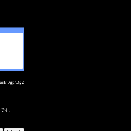
sf/.3gp/.3g2
様です。