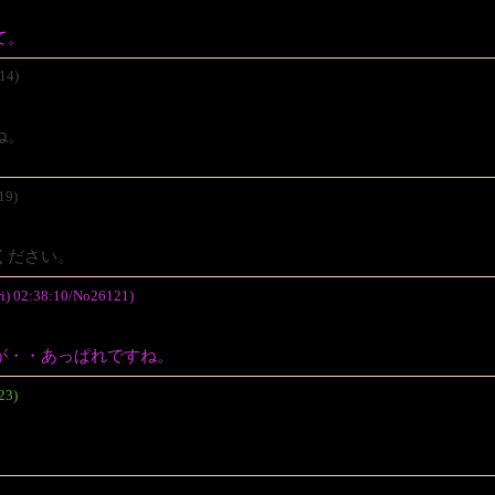
。
て。
14)
ね。
19)
ください。
i) 02:38:10/No26121)
が・・あっぱれですね。
23)