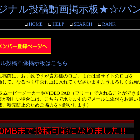
ジナル投稿動画掲示板★☆/パ
□
HOME
□
HELP
□
SEARCH
□
RANK
ナル投稿画像掲示板はこちら
投稿前に、お手数ですが貴方様のロゴ、または当サイトのロゴを
過して、なるべく中央付近に入れてくださいますようよろしくお願
WS ムービーメーカーやVIDEO PAD（フリー）で入れることができ
集が難しい場合には、こちらで承りますのでメールに添付をお願い
載、転売防止のためご協力をお願いします）