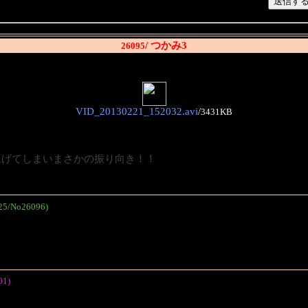
/ つかみ3
26095
VID_20130221_152032.avi
/
3431KB
上げてしまいまさかの振り向き！！
25/No26096)
01)