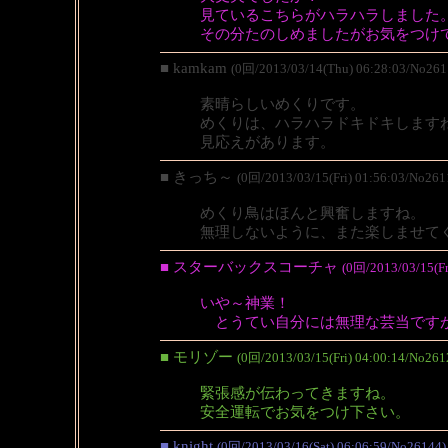
見ているこちらがハラハラしました
その分たのしめましたがお気をつけ
■ kamkam
(0回/2013/03/14(Thu) 06:28:03/No261
素晴らしいめくりです。
めくりは、ハラハラドキドキします
見応えがあります。
■ きっち～
(0回/2013/03/15(Fri) 01:56:03/No261
めくり鳥はほんと興奮しますね。
無理しないように、また楽しませて
■ スターバックスコーチャ
(0回/2013/03/15(Fr
いや～神業！
とうてい自分には無理な芸当です
■ モリゾー
(0回/2013/03/15(Fri) 04:00:14/No261
緊張感が伝わってきますね。
安全運転でお気をつけ下さい。
■ knight
(0回/2013/03/16(Sat) 06:06:59/No26144)