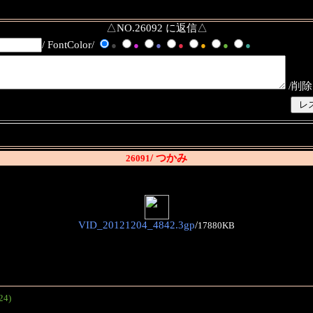
△NO.26092 に返信△
/ FontColor/
●
●
●
●
●
●
●
/削除
/ つかみ
26091
VID_20121204_4842.3gp
/
17880KB
24)