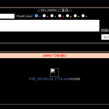
△NO.26094 に返信△
/ FontColor/
●
●
●
●
●
●
●
/削除
/ つかみ2
26093
VID_20130124_1718.avi
/
1920KB