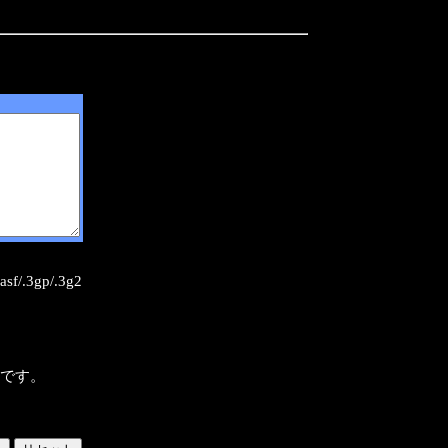
sf/.3gp/.3g2
様です。