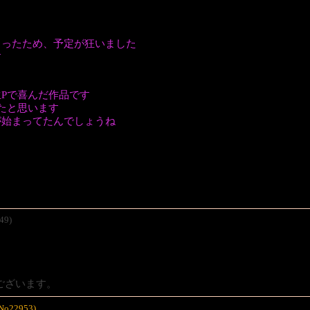
まったため、予定が狂いました
す
Pで喜んだ作品です
たと思います
が始まってたんでしょうね
49)
。
ございます。
/No22953)