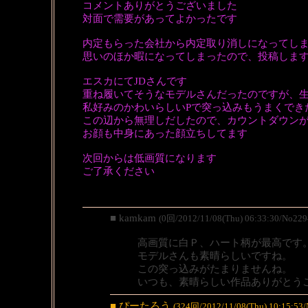
コメントありがとうございました
対面で需要があってよかったです
内定もらった会社から内定取り消しになってし
思いのほか暇になってしまったので、投稿しま
エスカにてJDさんです
重ね履いてそうなモデルさんだったのですが、生
私好みのかわいらしいPで突っ込みもうまくでき
この辺から無理しだしたので、カウントダウン
お顔も中身にあった顔立ちしてます
次回からは低画質になります
ご了承ください
■ kamkam
(0回/2012/11/08(Thu) 06:33:30/No229
高画質に白Ｐ、ハート柄が最高です
モデルさんも素晴らしいですね。
この突っ込みがたまりませんね。
いつも、素晴らしい作品ありがとう
■ ぴーたろう
(324回/2012/11/08(Thu) 10:15:53