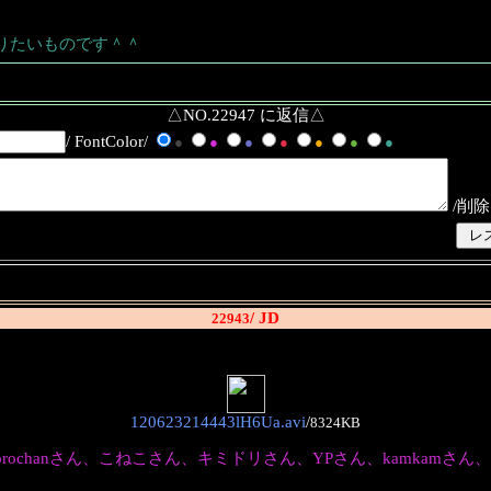
りたいものです＾＾
△NO.22947 に返信△
/ FontColor/
●
●
●
●
●
●
●
/削除
/ JD
22943
120623214443lH6Ua.avi
/
8324KB
anさん、こねこさん、キミドリさん、YPさん、kamkamさん、prove.さ