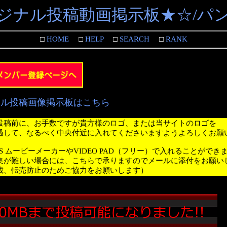
ジナル投稿動画掲示板★☆/パ
□
HOME
□
HELP
□
SEARCH
□
RANK
ナル投稿画像掲示板はこちら
投稿前に、お手数ですが貴方様のロゴ、または当サイトのロゴを
過して、なるべく中央付近に入れてくださいますようよろしくお願
WS ムービーメーカーやVIDEO PAD（フリー）で入れることができ
集が難しい場合には、こちらで承りますのでメールに添付をお願い
載、転売防止のためご協力をお願いします）