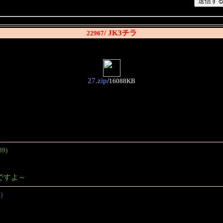
/ JK3チラ
22967
27.zip
/
16088KB
89)
ですよ～
)
。