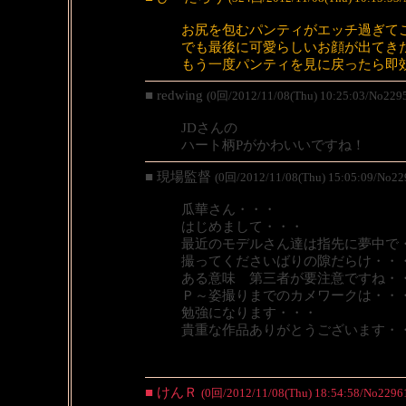
お尻を包むパンティがエッチ過ぎて
でも最後に可愛らしいお顔が出てき
もう一度パンティを見に戻ったら即
■ redwing
(0回/2012/11/08(Thu) 10:25:03/No229
JDさんの
ハート柄Pがかわいいですね！
■ 現場監督
(0回/2012/11/08(Thu) 15:05:09/No22
瓜華さん・・・
はじめまして・・・
最近のモデルさん達は指先に夢中で
撮ってくださいばりの隙だらけ・・
ある意味 第三者が要注意ですね・
Ｐ～姿撮りまでのカメワークは・・
勉強になります・・・
貴重な作品ありがとうございます・
■ けんＲ
(0回/2012/11/08(Thu) 18:54:58/No2296