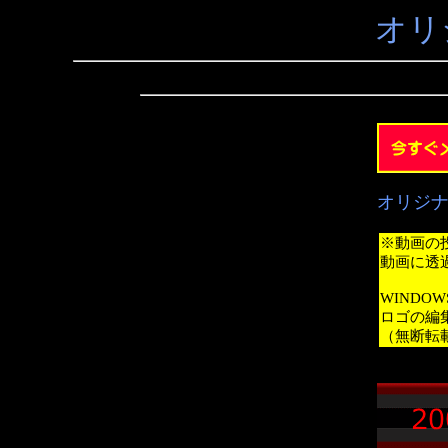
オリ
オリジ
※動画の
動画に透
WINDO
ロゴの編
（無断転