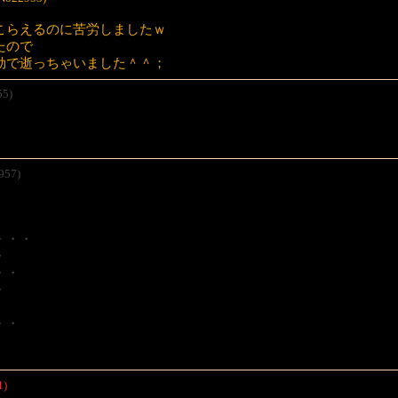
こらえるのに苦労しましたｗ
たので
効で逝っちゃいました＾＾；
55)
957)
・・・
・
・・
・
・・
1)