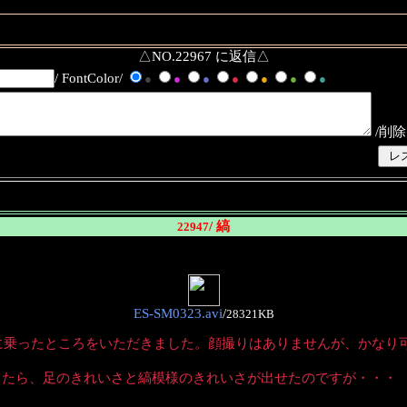
△NO.22967 に返信△
/ FontColor/
●
●
●
●
●
●
●
/削除
/ 縞
22947
ES-SM0323.avi
/
28321KB
に乗ったところをいただきました。顔撮りはありませんが、かなり
ったら、足のきれいさと縞模様のきれいさが出せたのですが・・・