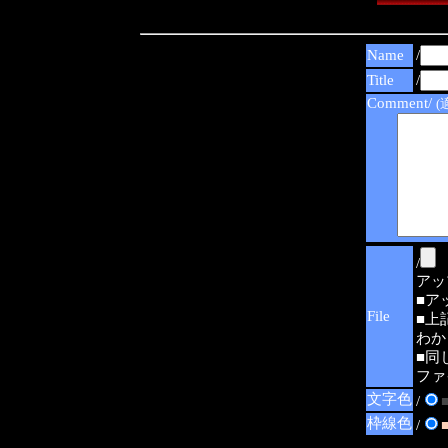
Name
/
Title
/
Comment/
(
/
アップ可
■ア
File
■上
わか
■同
ファ
文字色
/
枠線色
/