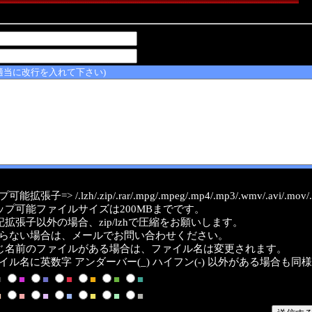
適当に改行を入れて下さい)
能拡張子=> /.lzh/.zip/.rar/.mpg/.mpeg/.mp4/.mp3/.wmv/.avi/.mov/.a
ップ可能ファイルサイズは200MBまでです。
記拡張子以外の場合、zip/lzhで圧縮をお願いします。
らない場合は、メールでお問い合わせください。
じ名前のファイルがある場合は、ファイル名は変更されます。
イル名に英数字 アンダーバー(_) ハイフン(-) 以外がある場合も同
■
■
■
■
■
■
■
■
■
■
■
■
■
■