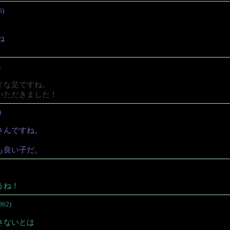
6)
ね
)
イな足ですね。
いただきました！
)
さんですね。
も良い子だ。
うね！
062)
さないとは