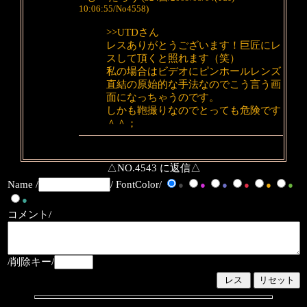
10:06:55/No4558)
>>UTDさん
レスありがとうございます！巨匠にレ
スして頂くと照れます（笑）
私の場合はビデオにピンホールレンズ
直結の原始的な手法なのでこう言う画
面になっちゃうのです。
しかも鞄撮りなのでとっても危険です
＾＾；
△NO.4543 に返信△
Name /
/ FontColor/
●
●
●
●
●
●
●
コメント/
/削除キー/