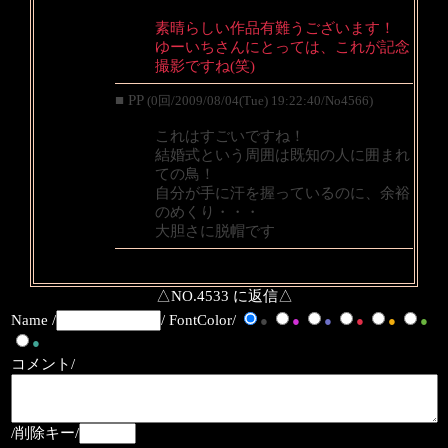
素晴らしい作品有難うございます！
ゆーいちさんにとっては、これが記念
撮影ですね(笑)
■ PP
(0回/2009/08/04(Tue) 19:22:40/No4566)
これはすごいですね！
結婚式という周囲は既知の人に囲まれ
ての鳥！
自分が手に汗を握っているのに、余裕
のめくり・・・
大胆さに脱帽です
△NO.4533 に返信△
Name /
/ FontColor/
●
●
●
●
●
●
●
コメント/
/削除キー/