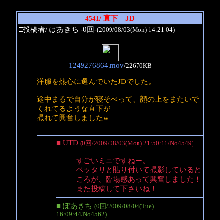
/ 直下 JD
4541
□投稿者/ ぽあきち -0回-
(2009/08/03(Mon) 14:21:04)
1249276864.mov
/
22670KB
洋服を熱心に選んでいたJDでした。
途中まるで自分が寝そべって、顔の上をまたいで
くれてるような直下が
撮れて興奮しましたw
■ UTD
(0回/2009/08/03(Mon) 21:50:11/No4549)
すごいミニですねー。
ベッタリと貼り付いて撮影していると
ころが、臨場感あって興奮しました！
また投稿して下さいね！
■ ぽあきち
(0回/2009/08/04(Tue)
16:09:44/No4562)