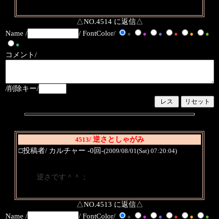
△NO.4514 に返信△
Name /
/ FontColor/
●
●
●
●
●
●
●
コメント/
/削除キー/
/ 逆さとしゃがみ
4513
□投稿者/ カルチャー -0回-
(2009/08/01(Sat) 07:20:04)
逆さです＾＾；
△NO.4513 に返信△
Name /
/ FontColor/
●
●
●
●
●
●