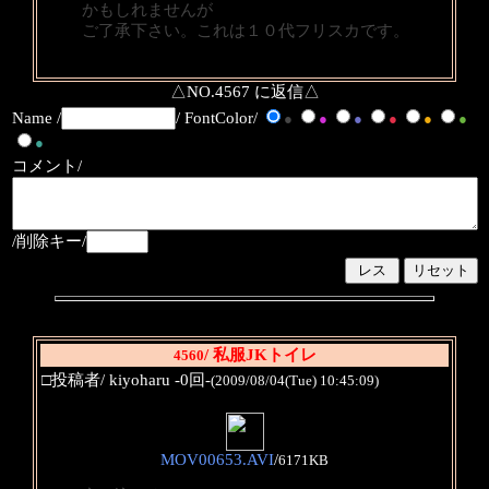
かもしれませんが
ご了承下さい。これは１０代フリスカです。
△NO.4567 に返信△
Name /
/ FontColor/
●
●
●
●
●
●
●
コメント/
/削除キー/
/ 私服JKトイレ
4560
□投稿者/ kiyoharu -0回-
(2009/08/04(Tue) 10:45:09)
MOV00653.AVI
/
6171KB