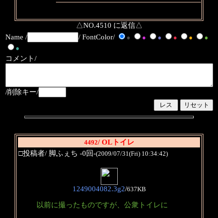
△NO.4510 に返信△
Name /
/ FontColor/
●
●
●
●
●
●
●
コメント/
/削除キー/
/ OLトイレ
4492
□投稿者/ 脚ふぇち -0回-
(2009/07/31(Fri) 10:34:42)
1249004082.3g2
/
637KB
以前に撮ったものですが、公衆トイレに