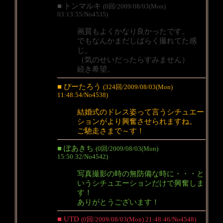
■ トンマルキ
(0回/2009/08/03(Mon)
03:13:55/No4535)
画質もよくかなり良かったです。
でもなんかまだしばらく撮れてた感
じ。
（気のせいだったらすみません）
続き希望。
■ ぴーたろう
(324回/2009/08/03(Mon)
11:48:54/No4538)
結婚式のドレス姿って言うシチュエー
ションがより興奮させられますね。
ご馳走さまで～す！
■ ぽあきち
(0回/2009/08/03(Mon)
15:50:32/No4542)
写真撮影の時の無防備な時に・・・と
いうシチュエーションだけで興奮しま
す！
ありがとうございます！
■ UTD
(0回/2009/08/03(Mon) 21:48:46/No4548)