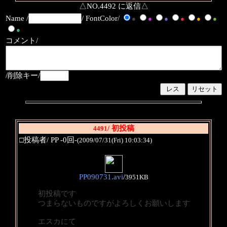
△NO.4492 に返信△
Name /
/ FontColor/
●
●
●
●
●
●
●
コメント/
/削除キー/
/ 初投稿
4491
□投稿者/ PP -0回-
(2009/07/31(Fri) 10:03:34)
PP090731.avi
/
3951KB
初投稿です
つまらないものですがよろしくお願いします
エスカにて