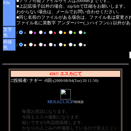
■アップ可能ファイルサイズは200MBまでです。
File
■上記拡張子以外の場合、zip/lzhで圧縮をお願いします。
わからない場合は、メールでお問い合わせください。
■同じ名前のファイルがある場合は、ファイル名は変更さ
ファイル名に英数字 アンダーバー(_) ハイフン(-) 以外
文字
/
■
■
■
■
■
■
■
色
枠線
/
■
■
■
■
■
■
■
色
/ エスカにて
4567
□投稿者/ ナギー -0回-
(2009/08/04(Tue) 20:11:50)
MOL023.3GP
/
90KB
毎度お世話になります。
今回もエスカ撮影になります。
短いですが2作品投稿致します。
かなりの人ごみの中撮影しているので見えにくい