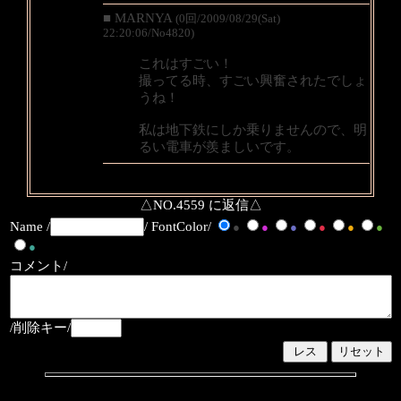
■ MARNYA
(0回/2009/08/29(Sat)
22:20:06/No4820)
これはすごい！
撮ってる時、すごい興奮されたでしょ
うね！
私は地下鉄にしか乗りませんので、明
るい電車が羨ましいです。
△NO.4559 に返信△
Name /
/ FontColor/
●
●
●
●
●
●
●
コメント/
/削除キー/