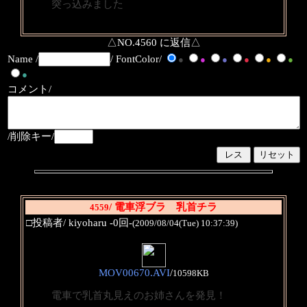
突っ込みました
△NO.4560 に返信△
Name /
/ FontColor/
●
●
●
●
●
●
●
コメント/
/削除キー/
/ 電車浮ブラ 乳首チラ
4559
□投稿者/ kiyoharu -0回-
(2009/08/04(Tue) 10:37:39)
MOV00670.AVI
/
10598KB
電車で乳首丸見えのお姉さんを発見！