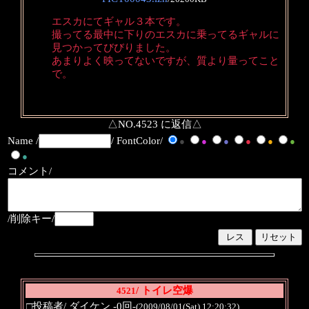
エスカにてギャル３本です。
撮ってる最中に下りのエスカに乗ってるギャルに
見つかってびびりました。
あまりよく映ってないですが、質より量ってこと
で。
△NO.4523 に返信△
Name /
/ FontColor/
●
●
●
●
●
●
●
コメント/
/削除キー/
/ トイレ空爆
4521
□投稿者/ ダイケン -0回-
(2009/08/01(Sat) 12:20:32)