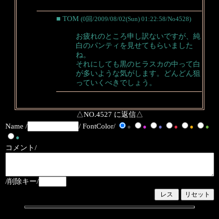
■ TOM
(0回/2009/08/02(Sun) 01:22:58/No4528)
お疲れのところ申し訳ないですが、純
白のパンティを見せてもらいました
ね。
それにしても黒のヒラスカの中って白
が多いような気がします。どんどん狙
っていくべきでしょう。
△NO.4527 に返信△
Name /
/ FontColor/
●
●
●
●
●
●
●
コメント/
/削除キー/