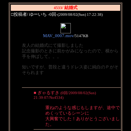
/ 結婚式
4533
□投稿者/ ゆーいち -0回-
(2009/08/02(Sun) 17:22:38)
MAV_0007.mov
/
5147KB
友人の結婚式にて撮影しました
記念撮影のときに前かがみになったので、横から
手を伸ばして。。。
短いですが、普段と違うドレス姿に純白のＰがそ
そられます
■ ぎゃるすき
(0回/2009/08/02(Sun)
21:39:07/No4534)
重ねのような感じもしますが、途中で
めくっているシーンに
大興奮でした！ありがとうございまし
た。