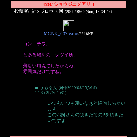
/ ショウジニメアリ 3
4530
□投稿者/ タツジロウ -0回-
(2009/08/02(Sun) 13:34:47)
MGNK_003.wmv
/
3818KB
コンニチワ。
とある場所の ダツイ所。
薄暗い環境でしたからね。
雰囲気だけですね。
■ うるるん
(0回/2009/08/05(Wed)
14:35:29/No4581)
いつもいつも凄いなぁと絶句しちゃい
ます。
このお姉さんの脱ぎたてのPを頂きた
いですよ！