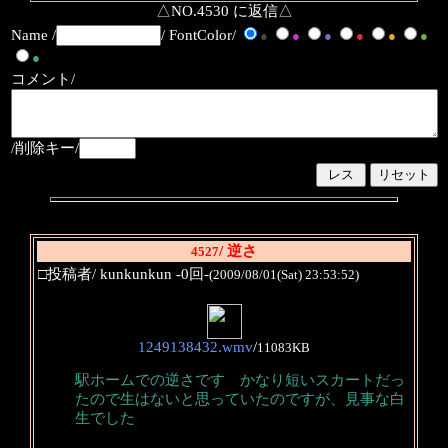
△NO.4530 に返信△
Name /
/ FontColor/
●
●
●
●
●
●
●
コメント/
/削除キー/
/ 逆さ
4527
□投稿者/ kunkunkun -0回-
(2009/08/01(Sat) 23:53:52)
1249138432.wmv
/
11083KB
駅ホームでの逆さです かなり短いスカートだっ
たので生はないと思っていたのですが、見事な白
生でした