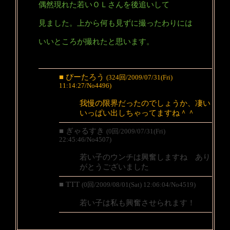
偶然現れた若いＯＬさんを後追いして
見ました。上から何も見ずに撮ったわりには
いいところが撮れたと思います。
■ ぴーたろう
(324回/2009/07/31(Fri)
11:14:27/No4496)
我慢の限界だったのでしょうか、凄い
いっぱい出しちゃってますね＾＾
■ ぎゃるすき
(0回/2009/07/31(Fri)
22:45:46/No4507)
若い子のウンチは興奮しますね あり
がとうございました
■ TTT
(0回/2009/08/01(Sat) 12:06:04/No4519)
若い子は私も興奮させられます！