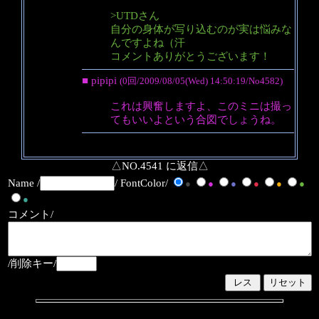
>UTDさん
自分の身体が写り込むのが実は悩みな
んですよね（汗
コメントありがとうございます！
■ pipipi
(0回/2009/08/05(Wed) 14:50:19/No4582)
これは興奮しますよ、このミニは撮っ
てもいいよという合図でしょうね。
△NO.4541 に返信△
Name /
/ FontColor/
●
●
●
●
●
●
●
コメント/
/削除キー/