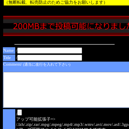
（無断転載、転売防止のためご協力をお願いします）
Name
/
Title
/
Comment/
(適当に改行を入れて下さい)
/
アップ可能拡張子=>
/.lzh/.zip/.rar/.mpg/.mpeg/.mp4/.mp3/.wmv/.avi/.mov/.asf/.3gp