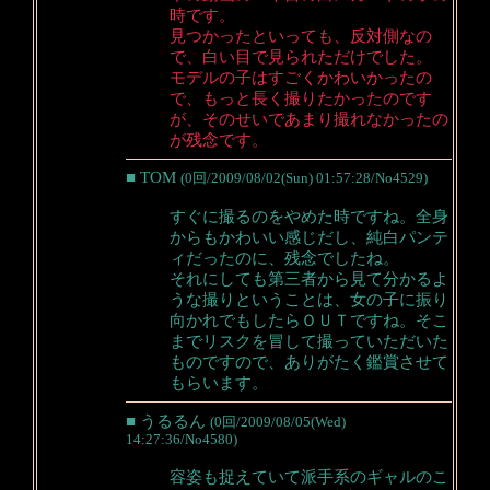
時です。
見つかったといっても、反対側なの
で、白い目で見られただけでした。
モデルの子はすごくかわいかったの
で、もっと長く撮りたかったのです
が、そのせいであまり撮れなかったの
が残念です。
■ TOM
(0回/2009/08/02(Sun) 01:57:28/No4529)
すぐに撮るのをやめた時ですね。全身
からもかわいい感じだし、純白パンテ
ィだったのに、残念でしたね。
それにしても第三者から見て分かるよ
うな撮りということは、女の子に振り
向かれでもしたらＯＵＴですね。そこ
までリスクを冒して撮っていただいた
ものですので、ありがたく鑑賞させて
もらいます。
■ うるるん
(0回/2009/08/05(Wed)
14:27:36/No4580)
容姿も捉えていて派手系のギャルのこ