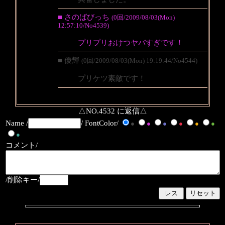
■ さのばびっち
(0回/2009/08/03(Mon)
12:57:10/No4539)
プリプリおけつヤバすぎです！
■ 優輝
(0回/2009/08/03(Mon) 19:19:44/No4544)
プリケツ素敵です！
△NO.4532 に返信△
Name /
/ FontColor/
●
●
●
●
●
●
●
コメント/
/削除キー/