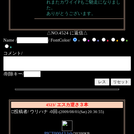
れまたカワイイPもご馳走になりまし
た。
ありがとうございます。
△NO.4524 に返信△
Name /
/ FontColor/
●
●
●
●
●
●
●
コメント/
/削除キー/
/ エスカ逆さ３本
4523
□投稿者/ ウリハナ -0回-
(2009/08/01(Sat) 20:36:55)
PICT00043.lzh
/
20200KB