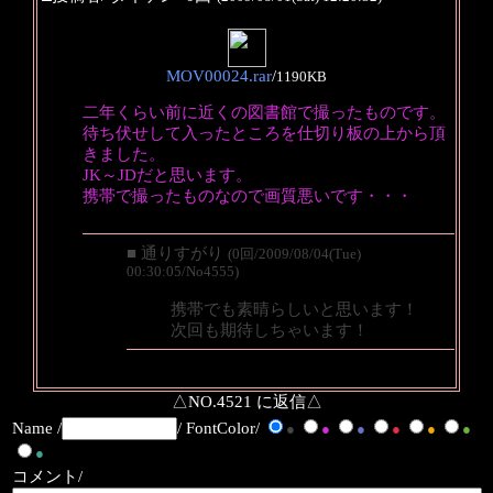
MOV00024.rar
/
1190KB
二年くらい前に近くの図書館で撮ったものです。
待ち伏せして入ったところを仕切り板の上から頂
きました。
JK～JDだと思います。
携帯で撮ったものなので画質悪いです・・・
■ 通りすがり
(0回/2009/08/04(Tue)
00:30:05/No4555)
携帯でも素晴らしいと思います！
次回も期待しちゃいます！
△NO.4521 に返信△
Name /
/ FontColor/
●
●
●
●
●
●
●
コメント/