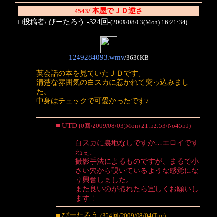
/ 本屋でＪＤ逆さ
4543
□投稿者/ ぴーたろう -324回-
(2009/08/03(Mon) 16:21:34)
1249284093.wmv
/
3630KB
英会話の本を見ていたＪＤです。
清楚な雰囲気の白スカに惹かれて突っ込みまし
た。
中身はチェックで可愛かったです♪
■ UTD
(0回/2009/08/03(Mon) 21:52:53/No4550)
白スカに裏地なしですか…エロイです
ねぇ。
撮影手法によるものですが、まるで小
さい穴から覗いているような感覚にな
り興奮しました。
また良いのが撮れたら宜しくお願いし
ます！
■ ぴーたろう
(324回/2009/08/04(Tue)