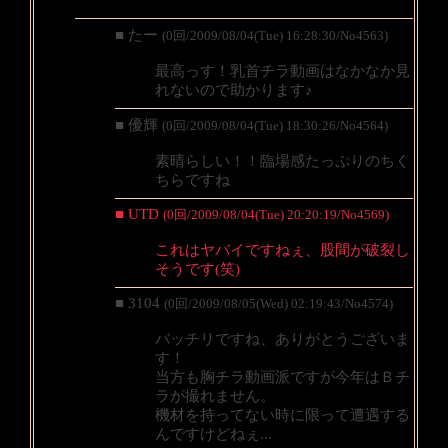
■ たー
(0回/2009/08/04(Tue) 16:28:30/No4563)
最高っす！乳首チラ動画はなかなか見
れないので助かります♪
■ 優輝
(0回/2009/08/04(Tue) 18:30:26/No4564)
素晴らしい！！臨場感たっぷりのちく
ちらですね
■ UTD
(0回/2009/08/04(Tue) 20:20:19/No4569)
これはヤバイですねぇ、股間が破裂し
そうです(笑)
■ 3104
(0回/2009/08/05(Wed) 02:19:43/No4574)
バッチリですね、ありがとうございま
す！
当方も胸チラ動画派ですが今年はＢチ
ラが撮れません。
機材を持ってない時に限って遭遇する
んですけどねぇ...