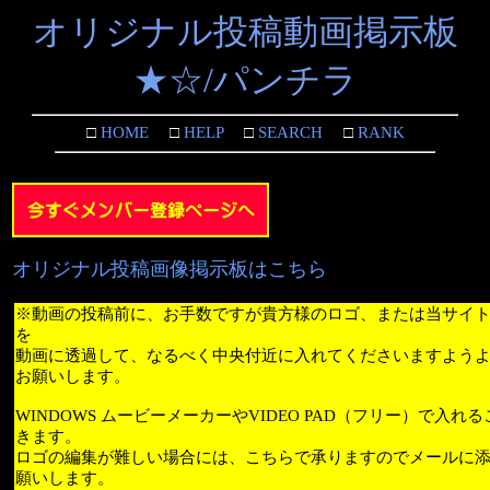
オリジナル投稿動画掲示板
★☆/パンチラ
□
HOME
□
HELP
□
SEARCH
□
RANK
オリジナル投稿画像掲示板はこちら
※動画の投稿前に、お手数ですが貴方様のロゴ、または当サイ
を
動画に透過して、なるべく中央付近に入れてくださいますよう
お願いします。
WINDOWS ムービーメーカーやVIDEO PAD（フリー）で入れ
きます。
ロゴの編集が難しい場合には、こちらで承りますのでメールに
願いします。