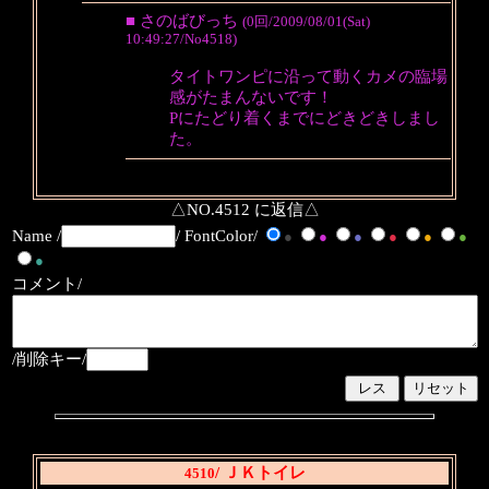
■ さのばびっち
(0回/2009/08/01(Sat)
10:49:27/No4518)
タイトワンピに沿って動くカメの臨場
感がたまんないです！
Pにたどり着くまでにどきどきしまし
た。
△NO.4512 に返信△
Name /
/ FontColor/
●
●
●
●
●
●
●
コメント/
/削除キー/
/ ＪＫトイレ
4510