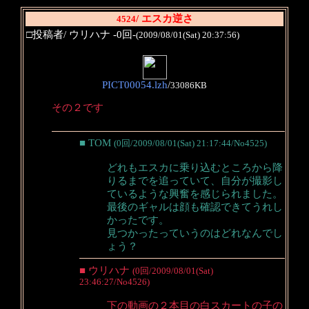
/ エスカ逆さ
4524
□投稿者/ ウリハナ -0回-
(2009/08/01(Sat) 20:37:56)
PICT00054.lzh
/
33086KB
その２です
■ TOM
(0回/2009/08/01(Sat) 21:17:44/No4525)
どれもエスカに乗り込むところから降
りるまでを追っていて、自分が撮影し
ているような興奮を感じられました。
最後のギャルは顔も確認できてうれし
かったです。
見つかったっていうのはどれなんでし
ょう？
■ ウリハナ
(0回/2009/08/01(Sat)
23:46:27/No4526)
下の動画の２本目の白スカートの子の