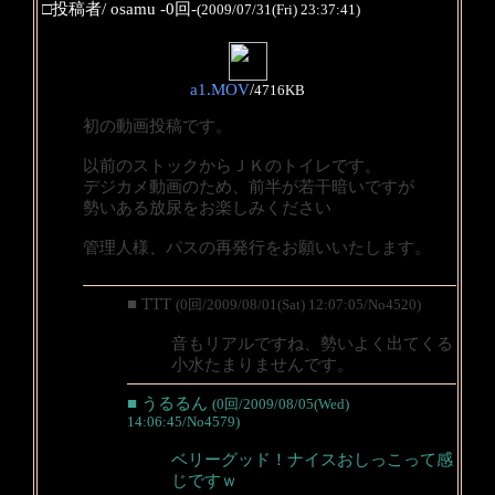
□投稿者/ osamu -0回-
(2009/07/31(Fri) 23:37:41)
a1.MOV
/
4716KB
初の動画投稿です。
以前のストックからＪＫのトイレです。
デジカメ動画のため、前半が若干暗いですが
勢いある放尿をお楽しみください
管理人様、パスの再発行をお願いいたします。
■ TTT
(0回/2009/08/01(Sat) 12:07:05/No4520)
音もリアルですね、勢いよく出てくる
小水たまりませんです。
■ うるるん
(0回/2009/08/05(Wed)
14:06:45/No4579)
ベリーグッド！ナイスおしっこって感
じですｗ