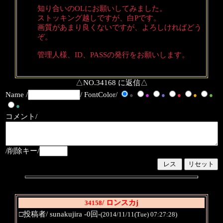
知り合いのOLにお願いしてみました。
ストッキング越しですが、白Pです。
画質があまり良くないですが、よろしければどう
ぞ。
管理人様、ID、PASSの発行をお願いします。
△NO.34168 に返信△
Name /
/ FontColor/
●
●
●
●
●
●
●
コメント/
/削除キー/
/ ロンスカj
34158
□投稿者/ sunakujira -0回-
(2014/11/11(Tue) 07:27:28)