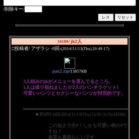
/削除キー/
/ jk2人
34189
□投稿者/ アザラシ -0回-
(2014/11/13(Thu) 20:49:17)
pan2.zip
/
13857KB
3人組みのjkがメニューを選んでるところ。
1人は撮り損ねましたが2人のパンチラゲット!
可愛いパンツとセクシーなパンツが対照的です。
■ POPO
(0回/2014/11/13(Thu) 22:05:31/No34190)
この短さで生P！しかも可愛い柄のPで
すね！
画質も素晴らしいです