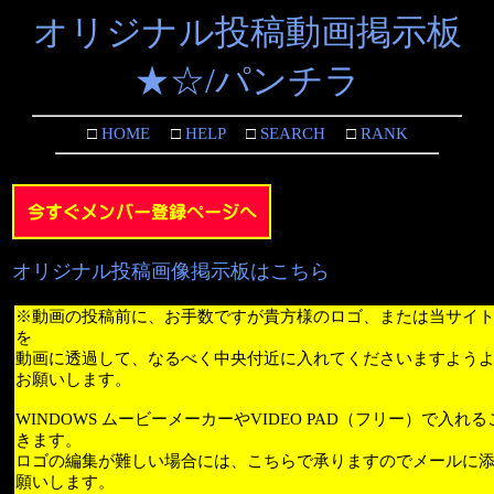
オリジナル投稿動画掲示板
★☆/パンチラ
□
HOME
□
HELP
□
SEARCH
□
RANK
オリジナル投稿画像掲示板はこちら
※動画の投稿前に、お手数ですが貴方様のロゴ、または当サイ
を
動画に透過して、なるべく中央付近に入れてくださいますよう
お願いします。
WINDOWS ムービーメーカーやVIDEO PAD（フリー）で入れ
きます。
ロゴの編集が難しい場合には、こちらで承りますのでメールに
願いします。