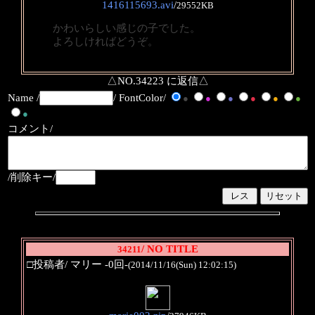
1416115693.avi
/
29552KB
かわいらしい感じの子でした。
よろしければどうぞ。
△NO.34223 に返信△
Name /
/ FontColor/
●
●
●
●
●
●
●
コメント/
/削除キー/
/ NO TITLE
34211
□投稿者/ マリー -0回-
(2014/11/16(Sun) 12:02:15)