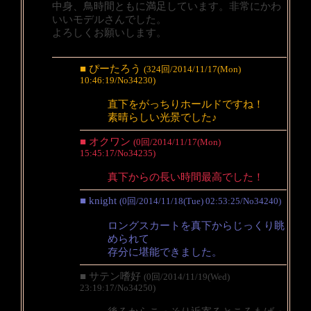
中身、鳥時間ともに満足しています。非常にかわ
いいモデルさんでした。
よろしくお願いします。
■ ぴーたろう
(324回/2014/11/17(Mon)
10:46:19/No34230)
直下をがっちりホールドですね！
素晴らしい光景でした♪
■ オクワン
(0回/2014/11/17(Mon)
15:45:17/No34235)
真下からの長い時間最高でした！
■ knight
(0回/2014/11/18(Tue) 02:53:25/No34240)
ロングスカートを真下からじっくり眺
められて
存分に堪能できました。
■ サテン嗜好
(0回/2014/11/19(Wed)
23:19:17/No34250)