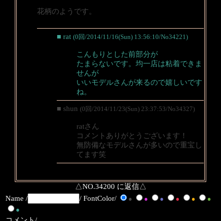
花柄のようです。
■ rat
(0回/2014/11/16(Sun) 13:56:10/No34221)
こんもりとした前部分が
たまらないです。均一店は粘着できま
せんが
いいモデルさんが来るので嬉しいです
ね。
■ shun
(0回/2014/11/23(Sun) 23:37:53/No34327)
ratさん
コメントありがとうございます！
無防備なモデルさんが多いので重宝し
てます笑
△NO.34200 に返信△
Name /
/ FontColor/
●
●
●
●
●
●
●
コメント/