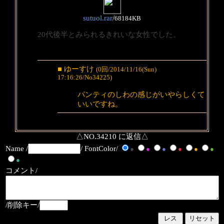
sutuol.rar
/
68184KB
20代後半とみられるきれいな女性でした。
■ ゆーすけ
(0回/2014/11/16(Sun)
17:16:26/No34225)
パンティのしわの感じがいやらしくて
いいですね。
△NO.34210 に返信△
Name /
/ FontColor/
●
●
●
●
●
●
●
コメント/
/削除キー/