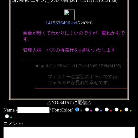
□投稿者/ ニャンだフル -0回-
(2014/11/11(Tue) 01:21:36)
1415636496.avi
/
7287KB
画像が暗くてわかりにくいのですが、重ねかもで
す。
管理人様 パスの再発行をお願いいたします。
■ oppi
(0回/2014/11/11(Tue) 15:09:37/No34165)
ファンキーな髪型のギャルですね～
ギャルのＰが見れて幸せです。
△NO.34157 に返信△
Name /
/ FontColor/
●
●
●
●
●
●
●
コメント/