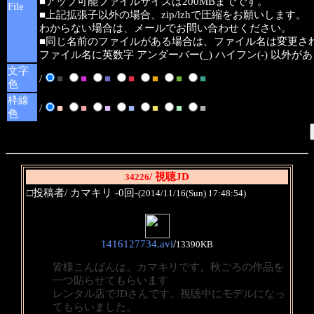
■アップ可能ファイルサイズは200MBまでです。
File
■上記拡張子以外の場合、zip/lzhで圧縮をお願いします。
わからない場合は、メールでお問い合わせください。
■同じ名前のファイルがある場合は、ファイル名は変更さ
ファイル名に英数字 アンダーバー(_) ハイフン(-) 以外
文字
/
■
■
■
■
■
■
■
色
枠線
/
■
■
■
■
■
■
■
色
/ 視聴JD
34226
□投稿者/ カマキリ -0回-
(2014/11/16(Sun) 17:48:54)
1416127734.avi
/
13390KB
皆様こんばんは。カマキリです。秋ごろの作品を
一つ貼らせてもらいます
レンタル店でJDさんです。視聴中にモデルになっ
てもらいました。