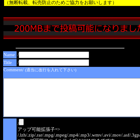
（無断転載、転売防止のためご協力をお願いします）
Name
/
Title
/
Comment/
(適当に改行を入れて下さい)
/
アップ可能拡張子=>
/.lzh/.zip/.rar/.mpg/.mpeg/.mp4/.mp3/.wmv/.avi/.mov/.asf/.3gp