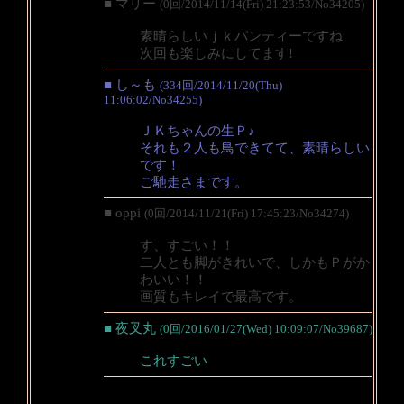
■ マリー
(0回/2014/11/14(Fri) 21:23:53/No34205)
素晴らしいｊｋパンティーですね
次回も楽しみにしてます!
■ し～も
(334回/2014/11/20(Thu)
11:06:02/No34255)
ＪＫちゃんの生Ｐ♪
それも２人も鳥できてて、素晴らしい
です！
ご馳走さまです。
■ oppi
(0回/2014/11/21(Fri) 17:45:23/No34274)
す、すごい！！
二人とも脚がきれいで、しかもＰがか
わいい！！
画質もキレイで最高です。
■ 夜叉丸
(0回/2016/01/27(Wed) 10:09:07/No39687)
これすごい