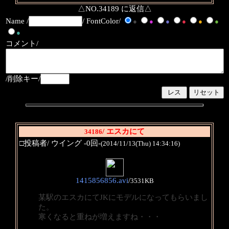
△NO.34189 に返信△
Name /
/ FontColor/
●
●
●
●
●
●
●
コメント/
/削除キー/
/ エスカにて
34186
□投稿者/ ウイング -0回-
(2014/11/13(Thu) 14:34:16)
1415856856.avi
/
3531KB
某駅のエスカにてJKにモデルになってもらいまし
た。
寒くなると重ねが増えますね・・・