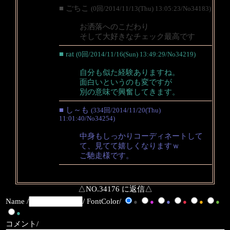
■ ごちこ
(0回/2014/11/13(Thu) 13:05:23/No34183)
お洒落へのこだわり
そして大好きなチェック最高です
■ rat
(0回/2014/11/16(Sun) 13:49:29/No34219)
自分も似た経験ありますね。
面白いというのも変ですが
別の意味で興奮してきます。
■ し～も
(334回/2014/11/20(Thu)
11:01:40/No34254)
中身もしっかりコーディネートして
て、見てて嬉しくなりますｗ
ご馳走様です。
△NO.34176 に返信△
Name /
/ FontColor/
●
●
●
●
●
●
●
コメント/