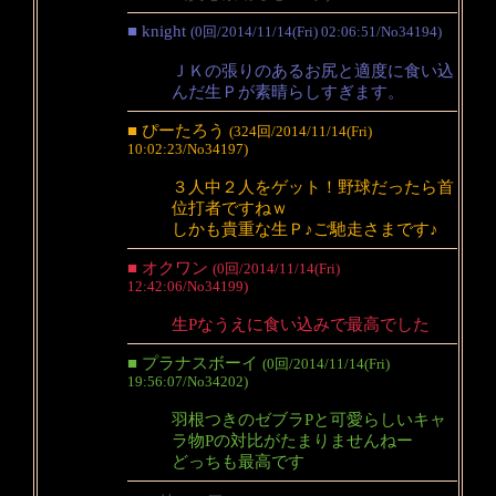
■ knight
(0回/2014/11/14(Fri) 02:06:51/No34194)
ＪＫの張りのあるお尻と適度に食い込
んだ生Ｐが素晴らしすぎます。
■ ぴーたろう
(324回/2014/11/14(Fri)
10:02:23/No34197)
３人中２人をゲット！野球だったら首
位打者ですねｗ
しかも貴重な生Ｐ♪ご馳走さまです♪
■ オクワン
(0回/2014/11/14(Fri)
12:42:06/No34199)
生Pなうえに食い込みで最高でした
■ プラナスボーイ
(0回/2014/11/14(Fri)
19:56:07/No34202)
羽根つきのゼブラPと可愛らしいキャ
ラ物Pの対比がたまりませんねー
どっちも最高です