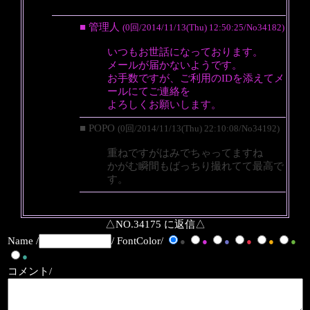
■ 管理人
(0回/2014/11/13(Thu) 12:50:25/No34182)
いつもお世話になっております。
メールが届かないようです。
お手数ですが、ご利用のIDを添えてメ
ールにてご連絡を
よろしくお願いします。
■ POPO
(0回/2014/11/13(Thu) 22:10:08/No34192)
重ねですがはみでちゃってますね
かがむ瞬間もばっちり撮れてて最高で
す。
△NO.34175 に返信△
Name /
/ FontColor/
●
●
●
●
●
●
●
コメント/