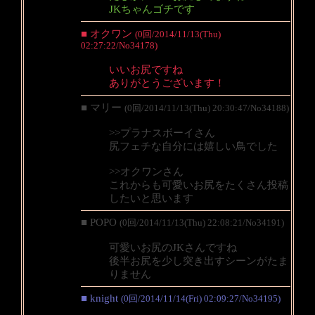
JKちゃんゴチです
■ オクワン
(0回/2014/11/13(Thu)
02:27:22/No34178)
いいお尻ですね
ありがとうございます！
■ マリー
(0回/2014/11/13(Thu) 20:30:47/No34188)
>>プラナスボーイさん
尻フェチな自分には嬉しい鳥でした
>>オクワンさん
これからも可愛いお尻をたくさん投稿
したいと思います
■ POPO
(0回/2014/11/13(Thu) 22:08:21/No34191)
可愛いお尻のJKさんですね
後半お尻を少し突き出すシーンがたま
りません
■ knight
(0回/2014/11/14(Fri) 02:09:27/No34195)