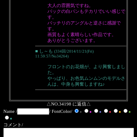
大人の雰囲気ですね。
バックの白パンもテカリでいい感じで
す。
バッチリのアングルと逆さに感謝で
す。
画質もよく素晴らしい作品です。
ありがとうございます。
■ し～も
(334回/2014/11/21(Fri)
11:59:57/No34264)
フロントのお花畑が、より興奮しまし
た。
やっぱり、お色気ムンムンのモデルさ
んは、中身も興奮しますね♪
△NO.34198 に返信△
Name /
/ FontColor/
●
●
●
●
●
●
●
コメント/