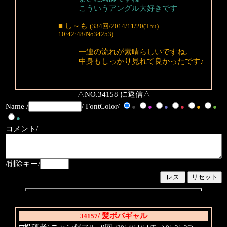
こういうアングル大好きです
■ し～も
(334回/2014/11/20(Thu)
10:42:48/No34253)
一連の流れが素晴らしいですね。
中身もしっかり見れて良かったです♪
△NO.34158 に返信△
Name /
/ FontColor/
●
●
●
●
●
●
●
コメント/
/削除キー/
/ 髪ボバギャル
34157