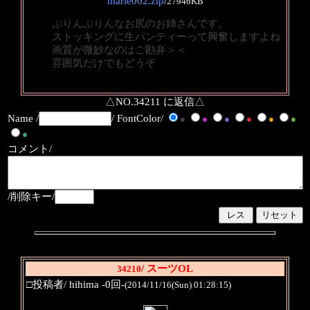
marie002.zip
/
27946KB
ぷりんぷりんなお尻のお姉さんです。
ストッキングに生パンティーって興奮しますよね
画質が微妙なのはご勘弁＞＜
雰囲気だけでもどうぞ
△NO.34211 に返信△
Name /
/ FontColor/
●
●
●
●
●
●
●
コメント/
/削除キー/
/ スーツOL
34210
□投稿者/ hihima -0回-
(2014/11/16(Sun) 01:28:15)