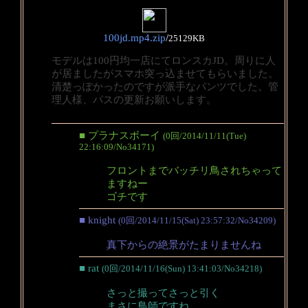
100jd.mp4.zip
/
25129KB
モデルは100円均一店にてロンスカJD。周りに人
が居ましたがスマホ突っ込ませてもらいました。
清楚っぽかったのですが派手なパンツでした。管
理人様、パスの更新お願いします。
■ プラナスボーイ
(0回/2014/11/11(Tue)
22:16:09/No34171)
フロントまでバッチリ鳥されちゃって
ますねー
ゴチです
■ knight
(0回/2014/11/15(Sat) 23:57:32/No34209)
真下からの絶景がたまりませんね
■ rat
(0回/2014/11/16(Sun) 13:41:03/No34218)
さっと撮ってさっと引く
まさに鳥師ですね