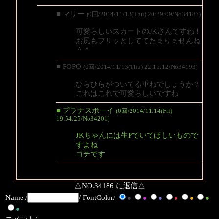
■ マリー
(0回/2014/11/13(Thu) 20:29:09/No34187)
可愛らしいスカートのJKさんですね！
お尻もプリッとしててたまりませんね
＾＾
■ POPO
(0回/2014/11/13(Thu) 22:15:12/No34193)
ひらひらがついてる重ねでしょうか？
これはこれで可愛らしいですね
■ プラナスボーイ
(0回/2014/11/14(Fri)
19:54:25/No34201)
JKちゃんには生Pでいてほしいもので
すよね
ゴチです
△NO.34186 に返信△
Name /
/ FontColor/
●
●
●
●
●
●
●