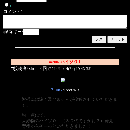
●
コメント/
/削除キー/
/ ハイソＯＬ
34200
□投稿者/ shun -0回-
(2014/11/14(Fri) 19:43:33)
3.mov
/
15692KB
皆様には遠く及びませんが投稿させていただきま
す。
均一点にて、
大好物のハイソＯＬ（３０代ですかね？）発見
背後からそーっといただきました！