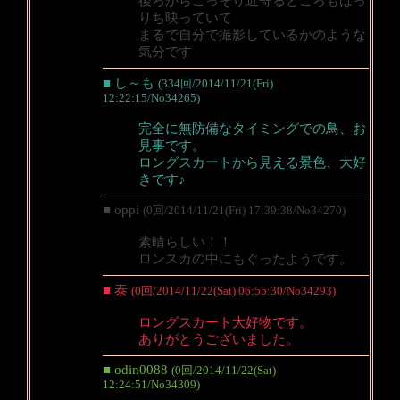
後ろからこっそり近寄るところもばっ
りち映っていて
まるで自分で撮影しているかのような
気分です
■ し～も
(334回/2014/11/21(Fri)
12:22:15/No34265)
完全に無防備なタイミングでの鳥、お
見事です。
ロングスカートから見える景色、大好
きです♪
■ oppi
(0回/2014/11/21(Fri) 17:39:38/No34270)
素晴らしい！！
ロンスカの中にもぐったようです。
■ 泰
(0回/2014/11/22(Sat) 06:55:30/No34293)
ロングスカート大好物です。
ありがとうございました。
■ odin0088
(0回/2014/11/22(Sat)
12:24:51/No34309)