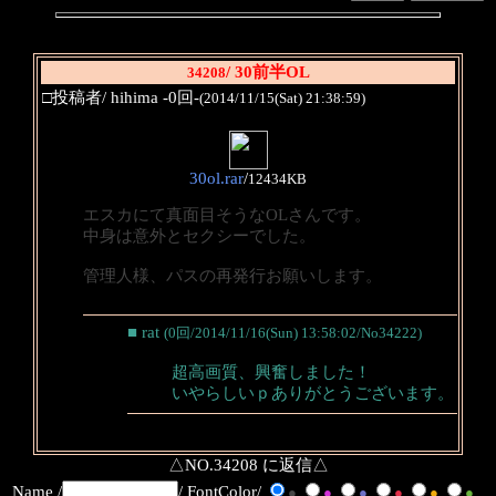
/ 30前半OL
34208
□投稿者/ hihima -0回-
(2014/11/15(Sat) 21:38:59)
30ol.rar
/
12434KB
エスカにて真面目そうなOLさんです。
中身は意外とセクシーでした。
管理人様、パスの再発行お願いします。
■ rat
(0回/2014/11/16(Sun) 13:58:02/No34222)
超高画質、興奮しました！
いやらしいｐありがとうございます。
△NO.34208 に返信△
Name /
/ FontColor/
●
●
●
●
●
●