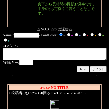
真下から長時間の撮影お見事です。
中身のpも可愛くて言うことなしで
す。
△NO.34226 に返信△
Name /
/ FontColor/
●
●
●
●
●
●
●
コメント/
/削除キー/
/ NO TITLE
34223
□投稿者/ えいのの -0回-
(2014/11/16(Sun) 14:28:13)