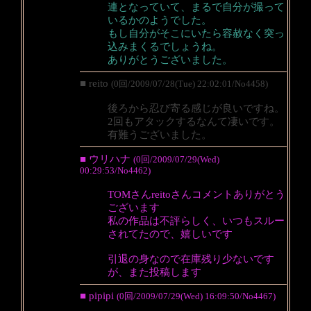
連となっていて、まるで自分が撮って
いるかのようでした。
もし自分がそこにいたら容赦なく突っ
込みまくるでしょうね。
ありがとうございました。
■ reito
(0回/2009/07/28(Tue) 22:02:01/No4458)
後ろから忍び寄る感じが良いですね。
2回もアタックするなんて凄いです。
有難うございました。
■ ウリハナ
(0回/2009/07/29(Wed)
00:29:53/No4462)
TOMさんreitoさんコメントありがとう
ございます
私の作品は不評らしく、いつもスルー
されてたので、嬉しいです
引退の身なので在庫残り少ないです
が、また投稿します
■ pipipi
(0回/2009/07/29(Wed) 16:09:50/No4467)