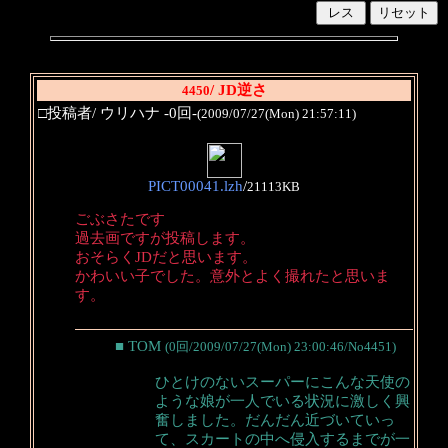
/ JD逆さ
4450
□投稿者/ ウリハナ -0回-
(2009/07/27(Mon) 21:57:11)
PICT00041.lzh
/
21113KB
ごぶさたです
過去画ですが投稿します。
おそらくJDだと思います。
かわいい子でした。意外とよく撮れたと思いま
す。
■ TOM
(0回/2009/07/27(Mon) 23:00:46/No4451)
ひとけのないスーパーにこんな天使の
ような娘が一人でいる状況に激しく興
奮しました。だんだん近づいていっ
て、スカートの中へ侵入するまでが一