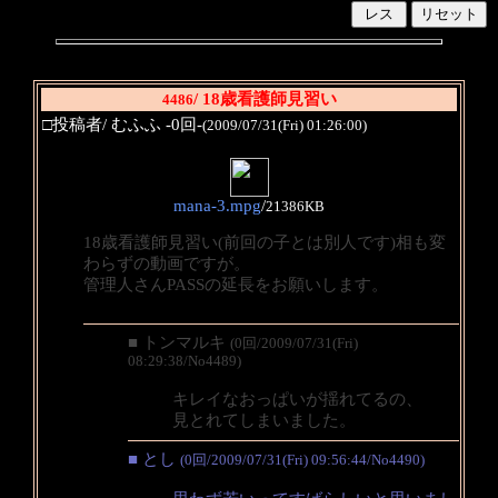
/ 18歳看護師見習い
4486
□投稿者/ むふふ -0回-
(2009/07/31(Fri) 01:26:00)
mana-3.mpg
/
21386KB
18歳看護師見習い(前回の子とは別人です)相も変
わらずの動画ですが。
管理人さんPASSの延長をお願いします。
■ トンマルキ
(0回/2009/07/31(Fri)
08:29:38/No4489)
キレイなおっぱいが揺れてるの、
見とれてしまいました。
■ とし
(0回/2009/07/31(Fri) 09:56:44/No4490)