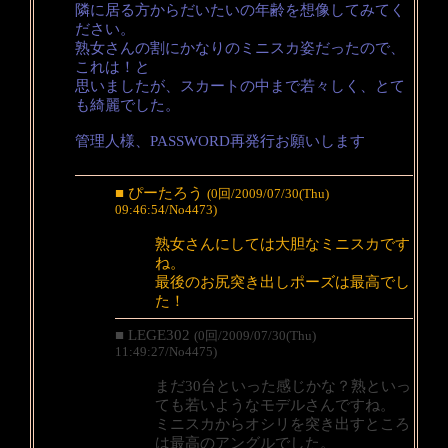
隣に居る方からだいたいの年齢を想像してみてく
ださい。
熟女さんの割にかなりのミニスカ姿だったので、
これは！と
思いましたが、スカートの中まで若々しく、とて
も綺麗でした。
管理人様、PASSWORD再発行お願いします
■ ぴーたろう
(0回/2009/07/30(Thu)
09:46:54/No4473)
熟女さんにしては大胆なミニスカです
ね。
最後のお尻突き出しポーズは最高でし
た！
■ LEGE302
(0回/2009/07/30(Thu)
11:49:27/No4475)
まだ30台といった感じかな？熟といっ
ても若いようなモデルさんですね。
ミニスカからオシリを突き出すところ
は最高のアングルでした。