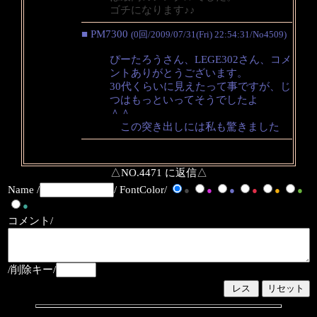
ゴチになります♪♪
■ PM7300
(0回/2009/07/31(Fri) 22:54:31/No4509)
ぴーたろうさん、LEGE302さん、コメ
ントありがとうございます。
30代くらいに見えたって事ですが、じ
つはもっといってそうでしたよ
＾＾
この突き出しには私も驚きました
△NO.4471 に返信△
Name /
/ FontColor/
●
●
●
●
●
●
●
コメント/
/削除キー/