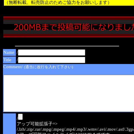
（無断転載、転売防止のためご協力をお願いします）
Name
/
Title
/
Comment/
(適当に改行を入れて下さい)
/
アップ可能拡張子=>
/.lzh/.zip/.rar/.mpg/.mpeg/.mp4/.mp3/.wmv/.avi/.mov/.asf/.3gp