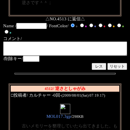
逆さです＾＾；
△NO.4513 に返信△
Name /
/ FontColor/
●
●
●
●
●
●
●
コメント/
/削除キー/
/ 逆さとしゃがみ
4512
□投稿者/ カルチャー -0回-
(2009/08/01(Sat) 07:19:17)
MOL017.3gp
/
298KB
古いメモリーを整理していたら出てきました。も