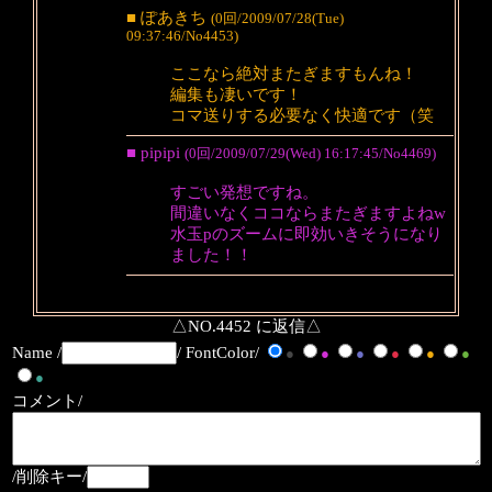
■ ぽあきち
(0回/2009/07/28(Tue)
09:37:46/No4453)
ここなら絶対またぎますもんね！
編集も凄いです！
コマ送りする必要なく快適です（笑
■ pipipi
(0回/2009/07/29(Wed) 16:17:45/No4469)
すごい発想ですね。
間違いなくココならまたぎますよねw
水玉pのズームに即効いきそうになり
ました！！
△NO.4452 に返信△
Name /
/ FontColor/
●
●
●
●
●
●
●
コメント/
/削除キー/