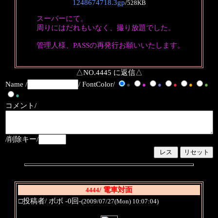
1248674718.3gp
/
528KB
スーパーにて。
周りにはだれもいなく、撮り放題でした。
管理人様、PASSの再発行お願いいたします。
△NO.4445 に返信△
Name /
/ FontColor/
●
●
●
●
●
●
●
コメント/
/削除キー/
/ 電車対面
4444
□投稿者/ ボボ -0回-
(2009/07/27(Mon) 10:07:04)