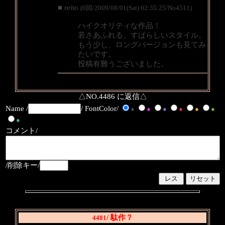
■ reito
(0回/2009/08/01(Sat) 02:35:25/No4511)
ハイクオリティな作品！
若さあふれる、すばらしいスタイル。
もう少し、ロングバージョンも見てみ
たいです。
投稿有難うございました。
△NO.4486 に返信△
Name /
/ FontColor/
●
●
●
●
●
●
●
コメント/
/削除キー/
/ 駄作？
4481