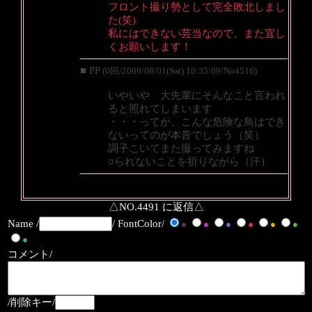
フロント撮り勢として完全敗北しまし
た(笑)
私にはできない芸当なので、また宜し
くお願いします！
■ PP
(0回/2009/08/01(Sat) 10:35:09/No4516)
いやいや 大先輩にそんなこと言われ
ると照れてしまいます
・・・ってか、こんな危険な鳥はでき
ないってのが本音でしょう（笑）
調子こいてまた撮ってみますね
○られないことを祈りながら（汗）
△NO.4491 に返信△
Name /
/ FontColor/
●
●
●
●
●
●
●
コメント/
/削除キー/