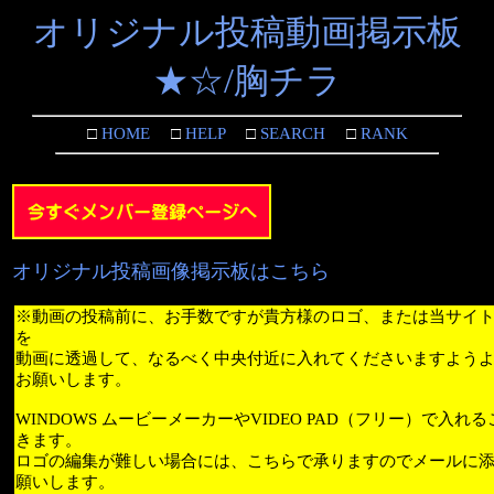
オリジナル投稿動画掲示板
★☆/胸チラ
□
HOME
□
HELP
□
SEARCH
□
RANK
オリジナル投稿画像掲示板はこちら
※動画の投稿前に、お手数ですが貴方様のロゴ、または当サイ
を
動画に透過して、なるべく中央付近に入れてくださいますよう
お願いします。
WINDOWS ムービーメーカーやVIDEO PAD（フリー）で入れ
きます。
ロゴの編集が難しい場合には、こちらで承りますのでメールに
願いします。