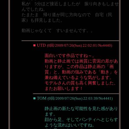
私が 5分ほど接近しましたが 振り向きもしませ
んでしたね。
たまたま 帰り道が同じ方向なので 自宅（民
家）も拝見しました。
動画じゃなくて すいませんです。。
■ UTD
(0回/2009/07/26(Sun) 22:02:01/No4440)
面白いです作品ですね～。
動画と静止画では画質に雲泥の差があ
りますが、この作品は静止画の「画
質」と、動画の強みである「動き」を
兼ね備えているような気がします。
モデルさんの質も高く興奮しました、
またお願いします！
■ TOM
(0回/2009/07/26(Sun) 22:03:39/No4441)
静止画の新たな可能性を見た感があり
ます。
顔から足、そしてパンティへとじらす
ような流れはいいですね。