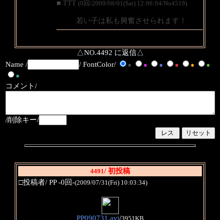
■ TTT
(0回/2009/08/01(Sat) 12:06:04/No4519)
若い子は私も興奮させられます！
△NO.4492 に返信△
Name /
/ FontColor/
●
●
●
●
●
●
●
コメント/
/削除キー/
/ 初投稿
4491
□投稿者/ PP -0回-
(2009/07/31(Fri) 10:03:34)
PP090731.avi
/
3951KB