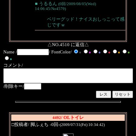
■ うるるん
(0回/2009/08/05(Wed)
14:06:45/No4579)
ベリーグッド！ナイスおしっこって感
じですｗ
△NO.4510 に返信△
Name /
/ FontColor/
●
●
●
●
●
●
●
コメント/
/削除キー/
/ OLトイレ
4492
□投稿者/ 脚ふぇち -0回-
(2009/07/31(Fri) 10:34:42)