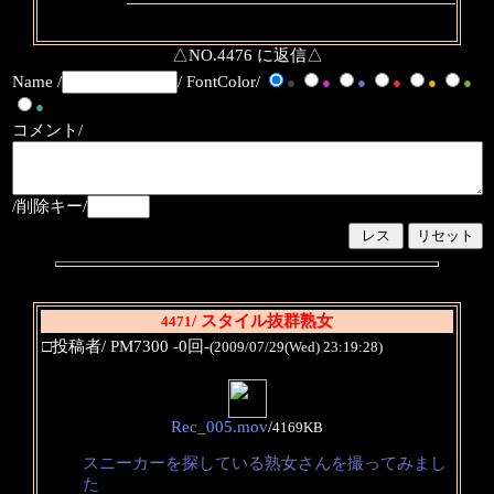
△NO.4476 に返信△
Name /
/ FontColor/
●
●
●
●
●
●
●
コメント/
/削除キー/
/ スタイル抜群熟女
4471
□投稿者/ PM7300 -0回-
(2009/07/29(Wed) 23:19:28)
Rec_005.mov
/
4169KB
スニーカーを探している熟女さんを撮ってみまし
た