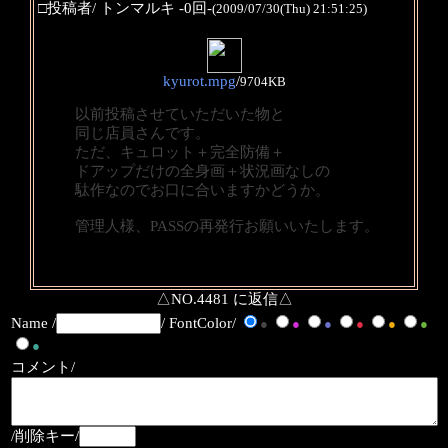
□投稿者/ トンマルキ -0回-
(2009/07/30(Thu) 21:51:25)
kyurot.mpg
/
9704KB
以前投稿させていただいた物と
同じ店員さんです。
ただ、キュロット＋完全防備＋
ドアップだけの全身画＋状況画なしの
駄作なのでお口に合いますかどうか。
管理人様、PASSの再発行お願いいたします。
△NO.4481 に返信△
Name /
/ FontColor/
●
●
●
●
●
●
●
コメント/
/削除キー/