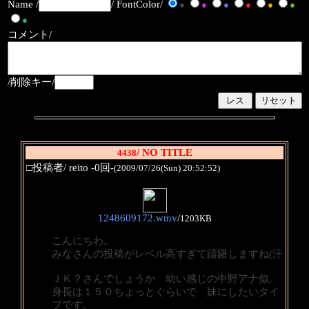
Name /
/ FontColor/
●
●
●
●
●
●
●
コメント/
/削除キー/
/ NO TITLE
4438
□投稿者/ reito -0回-
(2009/07/26(Sun) 20:52:52)
1248609172.wmv
/
1203KB
こんにちわ。
みなさんの投稿がレベル高すぎて躊躇しますね(汗
ＪＫ？さんでしょうか 幼い感じの中野アナ似。
身長は１５０ちょっとぐらいで 妹にしたいタイ
プです。