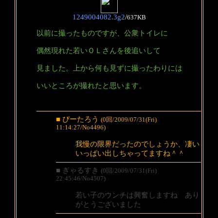
1249004082.3g2
/
637KB
以前に撮ったものですが、公衆トイレに
偶然現れた若いＯＬさんを後追いして
見ました。上から何も見ずに撮ったわりには
いいところが撮れたと思います。
■ ぴーたろう
(0回/2009/07/31(Fri)
11:14:27/No4496)
我慢の限界だったのでしょうか、凄い
いっぱい出しちゃってますね＾＾
■ ぎゃるすき
(0回/2009/07/31(Fri)
22:45:46/No4507)
若い子のウンチは興奮しますね あり
がとうございました