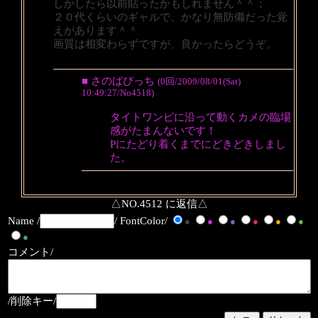
しかしたら以前貼ったかもしれません＾＾；
２０代くらいのギャルで、かなり無防備だった覚
えがあります＾＾
画質は相変わらずですが、良かったらどうぞ。
■ さのばびっち
(0回/2009/08/01(Sat)
10:49:27/No4518)
タイトワンピに沿って動くカメの臨場
感がたまんないです！
Pにたどり着くまでにどきどきしまし
た。
△NO.4512 に返信△
Name /
/ FontColor/
●
●
●
●
●
●
●
コメント/
/削除キー/