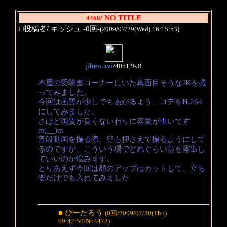
/ NO TITLE
4468
□投稿者/ キッシュ -0回-
(2009/07/29(Wed) 16:15:53)
jihen.avi
/
40512KB
本屋の受験書コーナーにいた真面目そうなJKを撮
ってみました。
今回は画質が少しでもあがるよう、コデをH.264
にしてみました。
さほど画質が良くないわりに容量が重いです
m(__)m
普段動画を撮る際、顔も押さえて撮るようにして
るのですが、こういう場でどれぐらい顔を露出し
ていいのか悩みます。
とりあえず今回は顔のアップはカットして、立ち
姿だけでも入れてみました
■ ぴーたろう
(0回/2009/07/30(Thu)
09:42:50/No4472)