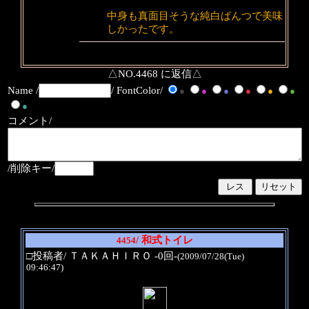
中身も真面目そうな純白ぱんつで美味
しかったです。
△NO.4468 に返信△
Name /
/ FontColor/
●
●
●
●
●
●
●
コメント/
/削除キー/
/ 和式トイレ
4454
□投稿者/ ＴＡＫＡＨＩＲＯ -0回-
(2009/07/28(Tue)
09:46:47)