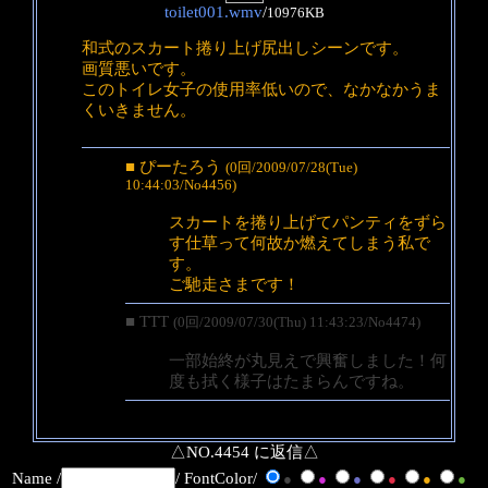
toilet001.wmv
/
10976KB
和式のスカート捲り上げ尻出しシーンです。
画質悪いです。
このトイレ女子の使用率低いので、なかなかうま
くいきません。
■ ぴーたろう
(0回/2009/07/28(Tue)
10:44:03/No4456)
スカートを捲り上げてパンティをずら
す仕草って何故か燃えてしまう私で
す。
ご馳走さまです！
■ TTT
(0回/2009/07/30(Thu) 11:43:23/No4474)
一部始終が丸見えで興奮しました！何
度も拭く様子はたまらんですね。
△NO.4454 に返信△
Name /
/ FontColor/
●
●
●
●
●
●