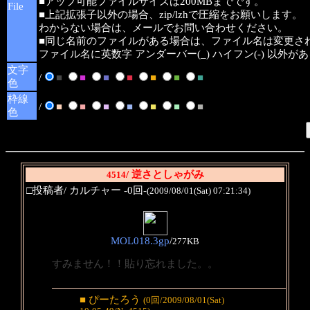
■アップ可能ファイルサイズは200MBまでです。
File
■上記拡張子以外の場合、zip/lzhで圧縮をお願いします。
わからない場合は、メールでお問い合わせください。
■同じ名前のファイルがある場合は、ファイル名は変更さ
ファイル名に英数字 アンダーバー(_) ハイフン(-) 以外
文字
/
■
■
■
■
■
■
■
色
枠線
/
■
■
■
■
■
■
■
色
/ 逆さとしゃがみ
4514
□投稿者/ カルチャー -0回-
(2009/08/01(Sat) 07:21:34)
MOL018.3gp
/
277KB
すみません！！貼り忘れました。。
■ ぴーたろう
(0回/2009/08/01(Sat)