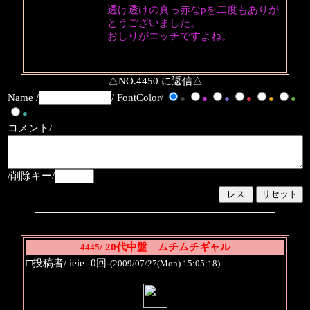
透け透けの真っ赤なpを二度もありが
とうございました。
おしりがエッチですよね。
△NO.4450 に返信△
Name /
/ FontColor/
●
●
●
●
●
●
●
コメント/
/削除キー/
/ 20代中盤 ムチムチギャル
4445
□投稿者/ ieie -0回-
(2009/07/27(Mon) 15:05:18)