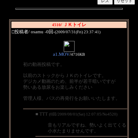
/ ＪＫトイレ
4510
□投稿者/ osamu -0回-
(2009/07/31(Fri) 23:37:41)
a1.MOV
/
4716KB
初の動画投稿です。
以前のストックからＪＫのトイレです。
デジカメ動画のため、前半が若干暗いですが
勢いある放尿をお楽しみください
管理人様、パスの再発行をお願いいたします。
■ TTT
(0回/2009/08/01(Sat) 12:07:05/No4520)
音もリアルですね、勢いよく出てくる
小水たまりませんです。