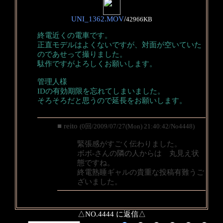
UNI_1362.MOV
/
42966KB
終電近くの電車です。
正直モデルはよくないですが、対面が空いていた
のであせって撮りました。
駄作ですがよろしくお願いします。
管理人様
IDの有効期限を忘れてしまいました。
そろそろだと思うので延長をお願いします。
■ reito
(0回/2009/07/27(Mon) 21:40:42/No4448)
緊張感がすごく伝わりました。
ボボ-さんの隣の人からは 丸見え状
態ですね。
終電熟睡ギャルの貴重な投稿有難うご
ざいました。
△NO.4444 に返信△