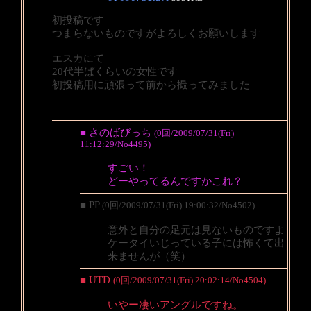
初投稿です
つまらないものですがよろしくお願いします
エスカにて
20代半ばくらいの女性です
初投稿用に頑張って前から撮ってみました
■ さのばびっち
(0回/2009/07/31(Fri)
11:12:29/No4495)
すごい！
どーやってるんですかこれ？
■ PP
(0回/2009/07/31(Fri) 19:00:32/No4502)
意外と自分の足元は見ないものですよ
ケータイいじっている子には怖くて出
来ませんが（笑）
■ UTD
(0回/2009/07/31(Fri) 20:02:14/No4504)
いやー凄いアングルですね。