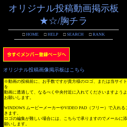
オリジナル投稿動画掲示板
★☆/胸チラ
□
HOME
□
HELP
□
SEARCH
□
RANK
オリジナル投稿画像掲示板はこちら
※動画の投稿前に、お手数ですが貴方様のロゴ、または当サイ
を
動画に透過して、なるべく中央付近に入れてくださいますよう
お願いします。
WINDOWS ムービーメーカーやVIDEO PAD（フリー）で入れ
きます。
ロゴの編集が難しい場合には、こちらで承りますのでメールに
願いします。