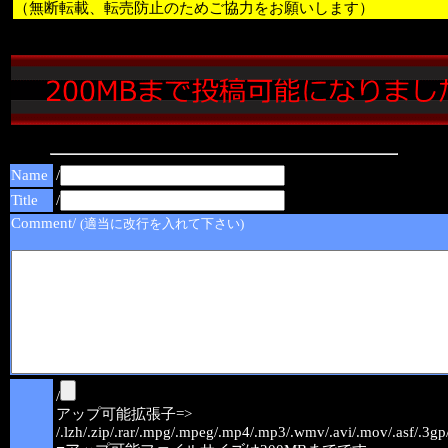
（無断転載、転売防止のためご協力をお願いします）
Name
/
Title
/
Comment/
(適当に改行を入れて下さい)
/
アップ可能拡張子=>
/.lzh/.zip/.rar/.mpg/.mpeg/.mp4/.mp3/.wmv/.avi/.mov/.asf/.3gp