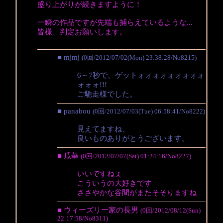
盛り上がりが続きますように！
一瞬の作品ですが先端も捕らえているような...
皆様、判定お願いします。
■ mjmj
(0回/2012/07/02(Mon) 23:38:28/No8215)
6～7秒で、ゲットォォォォォォォォォ
ォォォ!!!
ご馳走様でした。
■ panabou
(0回/2012/07/03(Tue) 06:58:41/No8222)
見えてますね、
良いものありがとうございます。
■ 瓜華
(0回/2012/07/07(Sat) 01:24:16/No8227)
いいですねぇ
こういうの大好きです
ささやかな谷間がまたそそりますね
■ ウィーズリー家の長男
(0回/2012/08/12(Sun)
22:17:58/No8311)