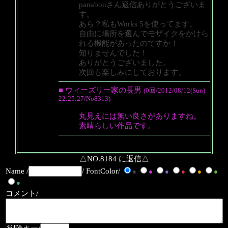
panabouさん返信ありがとうございま
す。
あら？私もWorks 5を使ってます。
自由に場所を選んでモザイクをかけら
れる機能があったのですか！
知りませんでした！
ありがとうございました。
次回も楽しみにしております。
■ ウィーズリー家の長男
(0回/2012/08/12(Sun)
22:25:27/No8313)
丸見えには無い良さがありますね。
素晴らしい作品です。
△NO.8184 に返信△
Name /
/ FontColor/
●
●
●
●
●
●
●
コメント/