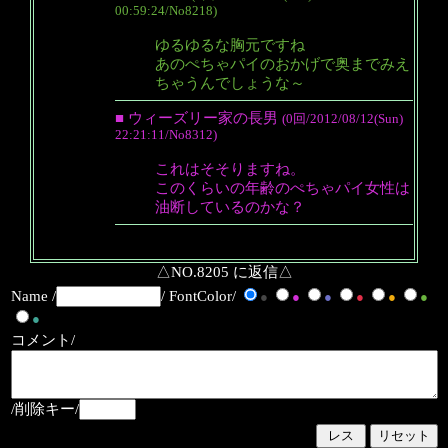
00:59:24/No8218)
ゆるゆるな胸元ですね
あのぺちゃパイのおかげで奥までみえ
ちゃうんでしょうな～
■ ウィーズリー家の長男
(0回/2012/08/12(Sun)
22:21:11/No8312)
これはそそりますね。
このくらいの年齢のぺちゃパイ女性は
油断しているのかな？
△NO.8205 に返信△
Name /
/ FontColor/
●
●
●
●
●
●
●
コメント/
/削除キー/