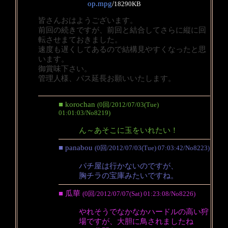
op.mpg
/
18290KB
皆さんおはようございます。
前回の続きですが、前回と結合してさらに縦に回
転させまておきました。
速度も遅くしてあるので結構見やすくなったと思
います。
御賞味下さい。
管理人様、パス延長お願いいたします。
■ korochan
(0回/2012/07/03(Tue)
01:01:03/No8219)
ん～あそこに玉をいれたい！
■ panabou
(0回/2012/07/03(Tue) 07:03:42/No8223)
パチ屋は行かないのですが、
胸チラの宝庫みたいですね。
■ 瓜華
(0回/2012/07/07(Sat) 01:23:08/No8226)
やれそうでなかなかハードルの高い狩
場ですが、大胆に鳥されましたね