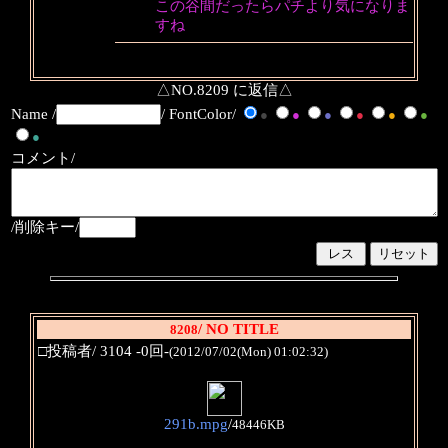
この谷間だったらパチより気になりま
すね
△NO.8209 に返信△
Name /
/ FontColor/
●
●
●
●
●
●
●
コメント/
/削除キー/
/ NO TITLE
8208
□投稿者/ 3104 -0回-
(2012/07/02(Mon) 01:02:32)
291b.mpg
/
48446KB