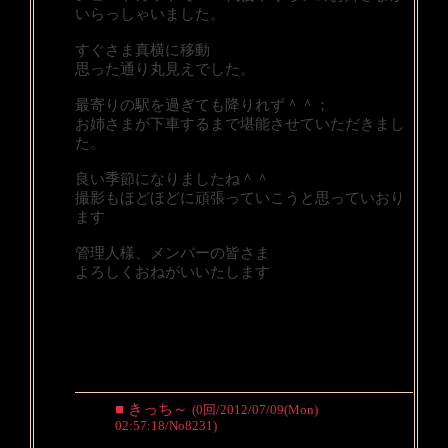
いらっしゃいました。
すぐさま真横に移動
思った通り丸見えでした。
最寄りの駅を過ぎても降りれず＾＾；
お姉さまが下車するまで堪能させていただきまし
た。
良い季節になりましたね＾＾
撮影もほどほどに頑張っていこうと思っていおり
ます
管理人様、メンバーの皆さま
よろしくおねがいいたします
■ きっち～
(0回/2012/07/09(Mon)
02:57:18/No8231)