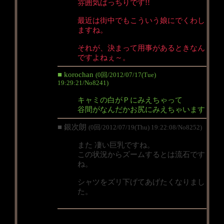
雰囲気ばっちりです!!
最近は街中でもこういう娘にでくわし
ますね。
それが、決まって用事があるときなん
ですよねぇ～。
■ korochan
(0回/2012/07/17(Tue)
19:29:21/No8241)
キャミの白がＰにみえちゃって
谷間がなんだかお尻にみえちゃいます
■ 銀次朗
(0回/2012/07/19(Thu) 19:22:08/No8252)
また 凄い巨乳ですね。
この状況からズームするとは流石です
ね。
シャツをズリ下げてあげたくなりまし
た。