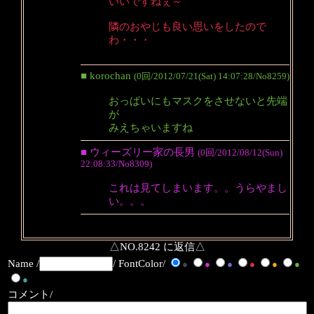
いいですねぇ～
隣のおやじも良い思いをしたので
わ・・・
■ korochan
(0回/2012/07/21(Sat) 14:07:28/No8259)
おっぱいにもマスクをさせないと先端
が
みえちゃいますね
■ ウィーズリー家の長男
(0回/2012/08/12(Sun)
22:08:33/No8309)
これは見てしまいます。。うらやまし
い。。。
△NO.8242 に返信△
Name /
/ FontColor/
●
●
●
●
●
●
●
コメント/