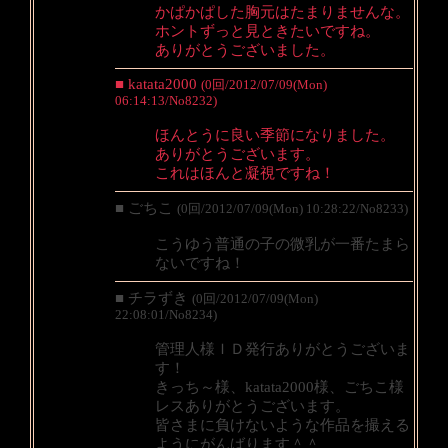
かぱかぱした胸元はたまりませんな。
ホントずっと見ときたいですね。
ありがとうございました。
■ katata2000
(0回/2012/07/09(Mon)
06:14:13/No8232)
ほんとうに良い季節になりました。
ありがとうございます。
これはほんと凝視ですね！
■ ごちこ
(0回/2012/07/09(Mon) 10:28:22/No8233)
こうゆう普通の子の微乳が一番たまら
ないですね！
■ チラずき
(0回/2012/07/09(Mon)
22:08:01/No8234)
管理人様ＩＤ発行ありがとうございま
す！
きっち～様、katata2000様、ごちこ様
レスありがとうございます。
皆さまに負けないような作品を撮える
ようにがんばります＾＾