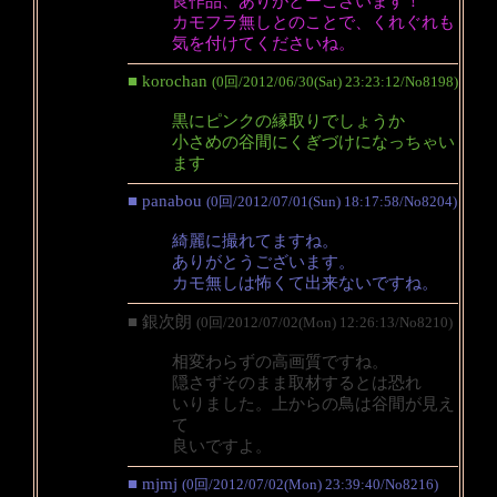
良作品、ありがとーございます！
カモフラ無しとのことで、くれぐれも
気を付けてくださいね。
■ korochan
(0回/2012/06/30(Sat) 23:23:12/No8198)
黒にピンクの縁取りでしょうか
小さめの谷間にくぎづけになっちゃい
ます
■ panabou
(0回/2012/07/01(Sun) 18:17:58/No8204)
綺麗に撮れてますね。
ありがとうございます。
カモ無しは怖くて出来ないですね。
■ 銀次朗
(0回/2012/07/02(Mon) 12:26:13/No8210)
相変わらずの高画質ですね。
隠さずそのまま取材するとは恐れ
いりました。上からの鳥は谷間が見え
て
良いですよ。
■ mjmj
(0回/2012/07/02(Mon) 23:39:40/No8216)