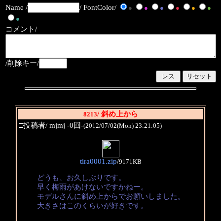
Name /
/ FontColor/
●
●
●
●
●
●
●
コメント/
/削除キー/
/ 斜め上から
8213
□投稿者/ mjmj -0回-
(2012/07/02(Mon) 23:21:05)
tira0001.zip
/
9171KB
どうも、お久しぶりです。
早く梅雨があけないですかねー。
モデルさんに斜め上からでお願いしました。
大きさはこのくらいが好きです。