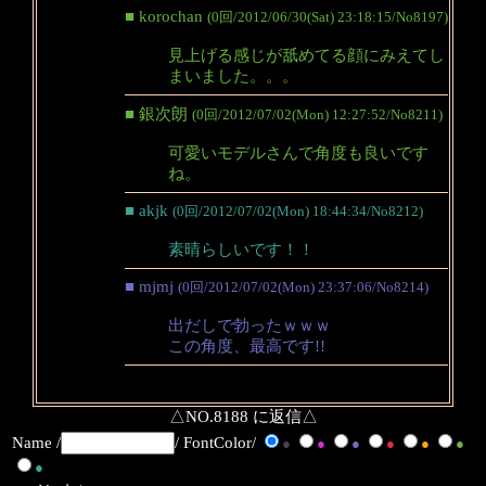
■ korochan
(0回/2012/06/30(Sat) 23:18:15/No8197)
見上げる感じが舐めてる顔にみえてし
まいました。。。
■ 銀次朗
(0回/2012/07/02(Mon) 12:27:52/No8211)
可愛いモデルさんで角度も良いです
ね。
■ akjk
(0回/2012/07/02(Mon) 18:44:34/No8212)
素晴らしいです！！
■ mjmj
(0回/2012/07/02(Mon) 23:37:06/No8214)
出だしで勃ったｗｗｗ
この角度、最高です!!
△NO.8188 に返信△
Name /
/ FontColor/
●
●
●
●
●
●
●