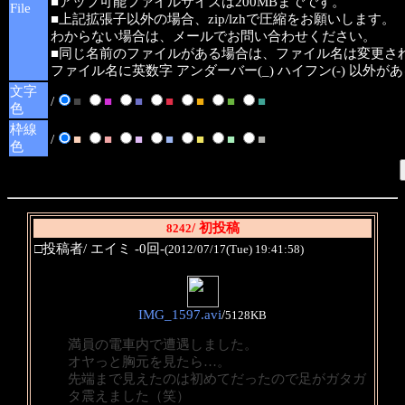
■アップ可能ファイルサイズは200MBまでです。
File
■上記拡張子以外の場合、zip/lzhで圧縮をお願いします。
わからない場合は、メールでお問い合わせください。
■同じ名前のファイルがある場合は、ファイル名は変更さ
ファイル名に英数字 アンダーバー(_) ハイフン(-) 以外
文字
/
■
■
■
■
■
■
■
色
枠線
/
■
■
■
■
■
■
■
色
/ 初投稿
8242
□投稿者/ エイミ -0回-
(2012/07/17(Tue) 19:41:58)
IMG_1597.avi
/
5128KB
満員の電車内で遭遇しました。
オヤっと胸元を見たら…。
先端まで見えたのは初めてだったので足がガタガ
タ震えました（笑）