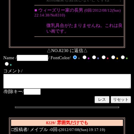
■ ウィーズリー家の長男
(0回/2012/08/12(Sun)
22:14:38/No8310)
微乳具合がたまりませんね。これは良
い画です。
△NO.8230 に返信△
Name /
/ FontColor/
●
●
●
●
●
●
●
コメント/
/削除キー/
/ 雰囲気だけでも
8229
□投稿者/ メイプル -0回-
(2012/07/08(Sun) 19:17:19)