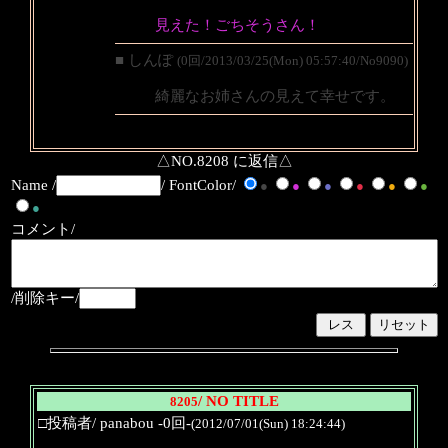
見えた！ごちそうさん！
■ しんぽ
(0回/2013/03/25(Mon) 05:57:40/No9090)
綺麗なお姉さんの見えて幸せです。
△NO.8208 に返信△
Name /
/ FontColor/
●
●
●
●
●
●
●
コメント/
/削除キー/
/ NO TITLE
8205
□投稿者/ panabou -0回-
(2012/07/01(Sun) 18:24:44)