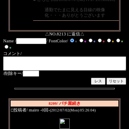
通勤でたまに見える目線の映像
化・・・ありがとうございます
△NO.8213 に返信△
Name /
/ FontColor/
●
●
●
●
●
●
●
コメント/
/削除キー/
/ パチ屋続き
8209
□投稿者/ mairo -0回-
(2012/07/02(Mon) 05:26:04)