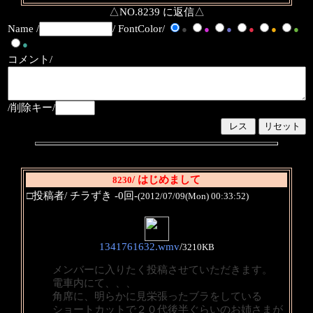
△NO.8239 に返信△
Name /
/ FontColor/
●
●
●
●
●
●
●
コメント/
/削除キー/
/ はじめまして
8230
□投稿者/ チラずき -0回-
(2012/07/09(Mon) 00:33:52)
1341761632.wmv
/
3210KB
メンバーに入りたく投稿させていただきます。
電車内にて、、、
角席に、明らかに見栄張ったブラをしている
ショートカットで２０代後半ぐらいのお姉さまが