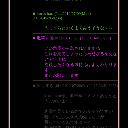
■ korochan
(0回/2012/07/09(Mon)
23:14:45/No8236)
うっすらとおくまでみえそうな～～
■ 瓜華
(0回/2012/07/15(Sun) 15:13:16/No8238)
いい角度から鳥されてますね
これを見てしまったら鳥せざるをえな
いですよね
凝視したくなる気持ちはよくわかりま
す
またお願いします
■ チラずき
(0回/2012/07/20(Fri) 00:15:23/No8253)
korochan様、瓜華様コメントありがと
うございます。
肉眼で見ているのでわかるのですが、
暗い中に、大きめの先っちょが
写っているんですよ＾＾
動画編集も勉強しないとですね＾＾；