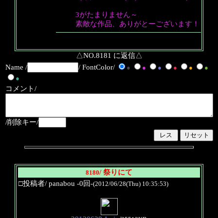
3がたまりません～
素敵な作品、ありがとーございます！
△NO.8181 に返信△
Name /
/ FontColor/
●
●
●
●
●
●
●
コメント/
/削除キー/
/ 祭りにて
8180
□投稿者/ panabou -0回-
(2012/06/28(Thu) 10:35:53)