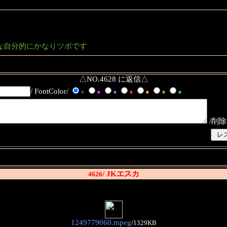
な自分的にかなりツボです
△NO.4628 に返信△
/ FontColor/
●
●
●
●
●
●
●
/削除
/ JKエスカ
4626
1249779060.mpeg
/
1329KB