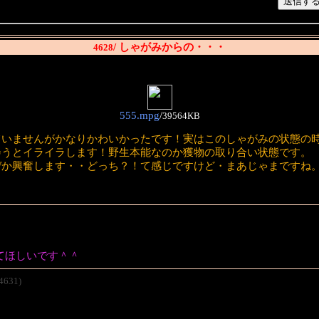
/ しゃがみからの・・・
4628
555.mpg
/
39564KB
ていませんがかなりかわいかったです！実はこのしゃがみの状態の
会うとイライラします！野生本能なのか獲物の取り合い状態です。
ぜか興奮します・・どっち？！て感じですけど・まあじゃまですね
てほしいです＾＾
4631)