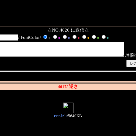
△NO.4626 に返信△
/ FontColor/
●
●
●
●
●
●
●
/削除
/ 逆さ
4617
ere.lzh
/
5640KB