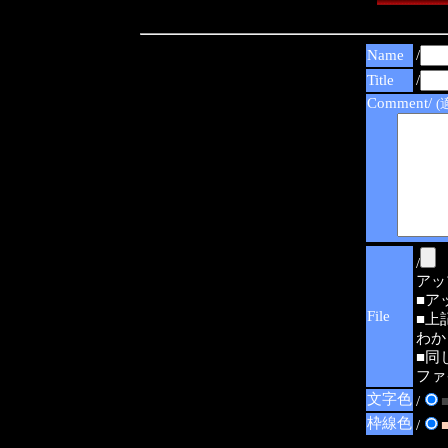
Name
/
Title
/
Comment/
(
/
アップ可
■ア
File
■上
わか
■同
ファ
文字色
/
枠線色
/