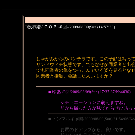
□投稿者/ ＧＯＰ -0回-
(2009/08/09(Sun) 14:57:33)
しゃがみからのパンチラです。この子顔は写っ
サンドウィチ状態です、でもなぜか同業者と出
でも同業者の亀をつっこんでいる姿を見るとな
同業者と接触、会話した人いますか？
■ ゆあ
(0回/2009/08/09(Sun) 17:37:37/No4630)
シチュエーションに萌えますね。
前から撮った方が見てたらぜひ貼っ
■ トンマルキ
(0回/2009/08/09(Sun) 21:54:06/No
お尻のドアップから。良いです。