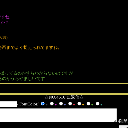
ですね
か？
4618)
身画までよく捉えられてますね。
て撮ってるのかすらわからないのですが
るのがうらやましいです
△NO.4616 に返信△
/ FontColor/
●
●
●
●
●
●
●
/削除