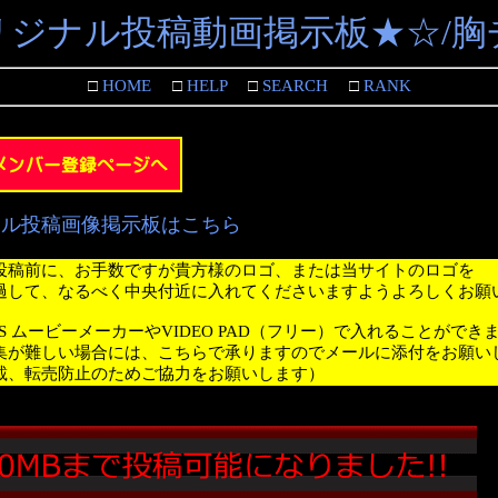
リジナル投稿動画掲示板★☆/胸
□
HOME
□
HELP
□
SEARCH
□
RANK
ナル投稿画像掲示板はこちら
投稿前に、お手数ですが貴方様のロゴ、または当サイトのロゴを
過して、なるべく中央付近に入れてくださいますようよろしくお願
WS ムービーメーカーやVIDEO PAD（フリー）で入れることができ
集が難しい場合には、こちらで承りますのでメールに添付をお願い
載、転売防止のためご協力をお願いします）