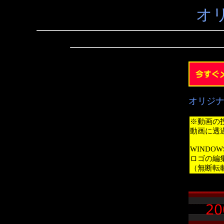
オ
オリジ
※動画の
動画に透
WINDO
ロゴの編
（無断転