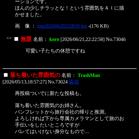
ーションです。
ほんの少しチラッとな！という雰囲気をＡＩに描
かせました。
画 像 ：
img20260620232819.jpg
-(176 KB)
>>
無題
名前：
koro
[2026/06/21,22:22:58] No.73046
可愛い子たちの休憩ですね
落ち着いた雰囲気の
名前：
TrashMan
[2026/05/13,18:57:27] No.73024
返信
再投稿ついでに新たな投稿も。
落ち着いた雰囲気のお姉さん。
パンフレットから旅行会社の帰りと推測。
よろしければ下から専属カメラマンとして旅のお
手伝いをしたいところですが
バレてはいけない身分なもので…