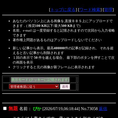
[
トップに戻る
] [
ワード検索
] [
管理
]
あなたのパソコン上にある画像を,直接ＢＢＳ上にアップロードで
きます．( 推奨
100 KB
以下/最大
500 KB
まで)
名前、e-mail は一度登録すると記憶されますので次回から入力省略
できます
著作権上問題があるものはアップロードしないでください
新しい記事から表示。最高
400000
件の記事が記録され、 それを超
えると古い記事から削除されます
１回の表示で
50
件を越える場合、 最下部のボタンを押すことで次
の画面を表示
クリックすると元の画像が新フレームに表示されます
表示モード (クッキーに記憶されます)
無題
名前：
ぴか
[2026/07/19,06:18:44] No.73058
返信