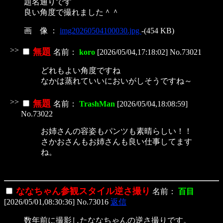
題名通りです
良い角度で撮れました＾＾
画 像 ：
img20260504100030.jpg
-(454 KB)
>>
無題
名前：
koro
[2026/05/04,17:18:02] No.73021
どれもよい角度ですね
なかは蒸れていいにおいがしそうですね～
>>
無題
名前：
TrashMan
[2026/05/04,18:08:59]
No.73022
お姉さんの容姿もパンツも素晴らしい！！
さかおさんもお姉さんも良い仕事してます
ね。
ななちゃん参観スタイル逆さ撮り
名前：
百目
[2026/05/01,08:30:36] No.73016
返信
数年前に撮影したななちゃんの逆さ撮りです。