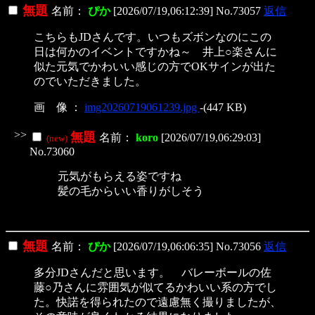
無題
名前：
ぴか
[2026/07/19,06:12:39] No.73057
返信
こちらもJDさんです。いつもズボンなのにこの
日は何かのイベントですかね～ 井上○楽さんに
似た元気でかわいい感じの方でOKサインが出た
のでいただきました。
画 像 ：
img20260719061239.jpg
-(447 KB)
>>
無題
名前：
koro
[2026/07/19,06:29:03]
(new)
No.73060
元気がもらえる姿ですね
髪の毛からいい香りがしそう
無題
名前：
ぴか
[2026/07/19,06:06:35] No.73056
返信
多分JDさんだと思います。 バレーボールの佐
藤○乃さんに雰囲気が似てるかわいい系の方でし
た。快諾を得られたので遠慮無く撮りましたが、