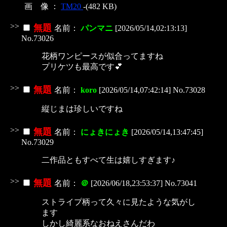
画 像 ：
TM20
-(482 KB)
>>
無題
名前：
パンマニ
[2026/05/14,02:13:13]
No.73026
花柄ワンピースが似合ってますね
プリケツも最高です‪💕︎︎
>>
無題
名前：
koro
[2026/05/14,07:42:14] No.73028
縦じまは珍しいですね
>>
無題
名前：
にょきにょき
[2026/05/14,13:47:45]
No.73029
二作品ともすべて生は嬉しすぎます♪
>>
無題
名前：
＠
[2026/06/18,23:53:37] No.73041
ストライプ柄って久々に見たような気がし
ます
しかし綺麗系なおねえさんだわ