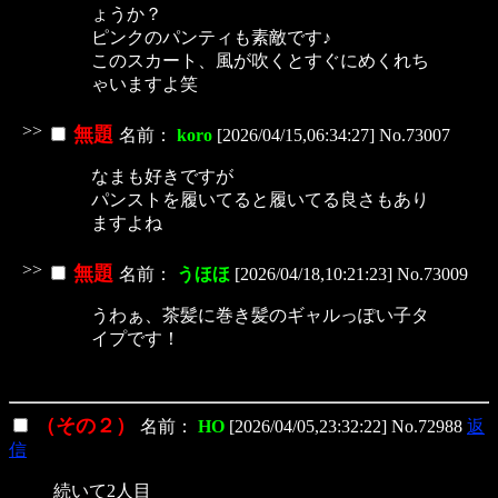
ょうか？
ピンクのパンティも素敵です♪
このスカート、風が吹くとすぐにめくれち
ゃいますよ笑
>>
無題
名前：
koro
[2026/04/15,06:34:27] No.73007
なまも好きですが
パンストを履いてると履いてる良さもあり
ますよね
>>
無題
名前：
うほほ
[2026/04/18,10:21:23] No.73009
うわぁ、茶髪に巻き髪のギャルっぽい子タ
イプです！
（その２）
名前：
HO
[2026/04/05,23:32:22] No.72988
返
信
続いて2人目