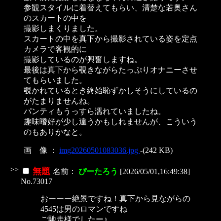
参観スタイルに着替えてもらい、清楚な若奥さん
のスカートの中を
撮影しまくりました。
スカートの中を真下から撮影されている姿を定点
カメラで客観的に
撮影しているのが興奮しますね。
最後は真下から覗きながらたっぷりオナニーさせ
てもらいました。
覗かれているとき終始恥ずかしそうにしているの
がたまりませんね。
パンティもうっすら濡れていましたね。
趣味嗜好が少し違うかもしれませんが、こういう
のもありかなと。
画 像 ：
img20260501083036.jpg
-(242 KB)
>>
無題
名前：
ぴーたろう
[2026/05/01,16:49:38]
No.73017
おーーー絶景ですね！真下から見ながらの
4545は男のロマンですね
ご馳走様でしたー♪