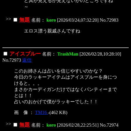
ど具が見えるか見えないかのところですね
～
>>
無題
名前：
koro
[2026/03/24,07:32:20] No.72983
エロス漂う親戚さんですね
アイスブルー
名前：
TrashMan
[2026/02/28,10:28:10]
No.72973
返信
このお姉さんは占いを信じやすいのかな？
今日のラッキーアイテムはアイスブルーを身につ
けると。。。
まさかカーディガンだけではなくパンティーまで
とは！！
占いのおかげで僕がラッキーでした！！
画 像 ：
TM16
-(462 KB)
>>
無題
名前：
koro
[2026/02/28,22:25:51] No.72974