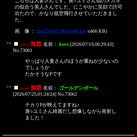
こちらは人妻さんです。唐○ユミさん似のメガネ
の似合う美人さんでした。にこやかに笑顔で許可
出たので、かなり低空飛行させていただきまし
た。
画 像 ：
img20260719061844.jpg
-(466 KB)
>>
無題
名前：
koro
[2026/07/19,06:29:43]
(new)
No.73061
やっぱり人妻さんのほうが重ねが少ないの
でしょうか
たかそうなPです
>>
無題
名前：
ゴールデンボール
(new)
[2026/07/25,01:24:24] No.73062
テカリPが映えてますね♪
唐○ユミさん綺麗だし想像しながら発射し
ました！