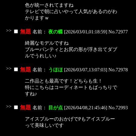
色が統一されてますね
テレビで朝に占いやって人気があるのがわ
かりますｗ
>>
無題
名前：
夜の蝶
[2026/03/01,01:18:59] No.72977
綺麗なモデルですね
ブルーパンティとお尻の形が浮き出てダブ
ルでうれしい♪
>>
無題
名前：
うほほ
[2026/03/07,13:07:03] No.72978
二作品とも最高です！どちらも生！
特にこちらはコーディネートもばっちりで
すね♪
>>
無題
名前：
目が点
[2026/04/08,21:45:46] No.72993
アイスブルーのおかげでPもアイスブルー
って美味しいです