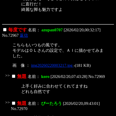
に直行だ！
綺麗な脚も魅力ですよ
毎度です
名前：
azupan0707
[2026/02/20,00:32:17]
No.72967
返信
こちらもいつもの風です。
モデルはＯＬさんの設定で、ＡＩに描かせてみま
した。
画 像 ：
img20260220003217.jpg
-(181 KB)
>>
無題
名前：
koro
[2026/02/20,07:43:28] No.72969
上手く好みに合わせてくれてますね
どれも自然です
>>
無題
名前：
ぴーたろう
[2026/02/20,09:43:01]
No.72970