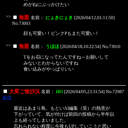
めがねにぶっかけたい
>>
無題
名前：
にょきにょき
[2026/04/12,01:11:50]
No.73003
顔も可愛い！ピンクPもまた可愛い！
>>
無題
名前：
うほほ
[2026/04/18,10:22:54] No.73010
Tをお召になってたんですね～お願いして
みないとわからないですね
食い込みがやっぱりいい
大変ご無沙汰
名前：
HO
[2026/04/05,23:31:54] No.72987
返信
最近はあまり鳥、もといAI編集（笑）の熱意が
下がっていて、気が付けば前回の投稿から半年以
上も経ってしまいました。
忘れられない程度に今後もUPしていこうと思い