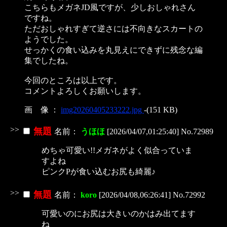
こちらもメガネJD風ですが、少しおしゃれさん
ですね。
ただおしゃれすぎて逆さには不向きなスカートの
ようでした。
せっかくの食い込みを丸見えにできずに残念な編
集でしたね。
今回のところは以上です。
コメントよろしくお願いします。
画 像 ：
img20260405233222.jpg
-(151 KB)
>>
無題
名前：
うほほ
[2026/04/07,01:25:40] No.72989
めちゃ可愛い!!メガネがよく似合っていま
すよね
ピンクPが食い込むお尻も綺麗♪
>>
無題
名前：
koro
[2026/04/08,06:26:41] No.72992
可愛いのにお尻は大きいのかはみ出てます
ね