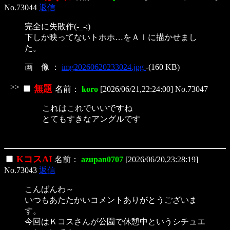
No.73044
返信
完全に失敗作(-_-;)
下しか映ってないトホホ…をＡＩに描かせまし
た。
画 像 ：
img20260620233024.jpg
-(160 KB)
>>
無題
名前：
koro
[2026/06/21,22:24:00] No.73047
これはこれでいいですね
とてもすきなアングルです
KコスAI
名前：
azupan0707
[2026/06/20,23:28:19]
No.73043
返信
こんばんわ～
いつもあたたかいコメントありがとうございま
す。
今回はＫコスさんが公園で休憩中というシチュエ