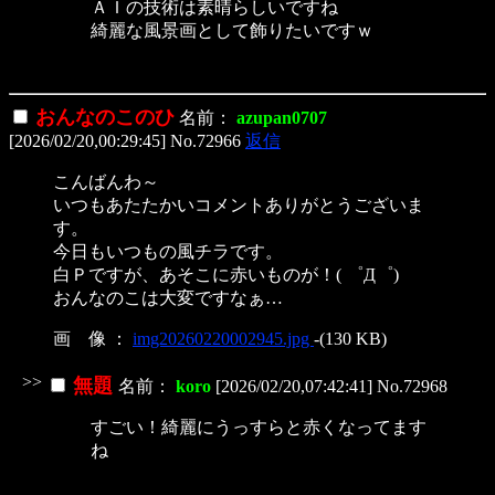
ＡＩの技術は素晴らしいですね
綺麗な風景画として飾りたいですｗ
おんなのこのひ
名前：
azupan0707
[2026/02/20,00:29:45] No.72966
返信
こんばんわ～
いつもあたたかいコメントありがとうございま
す。
今日もいつもの風チラです。
白Ｐですが、あそこに赤いものが！( ゜Д゜)
おんなのこは大変ですなぁ…
画 像 ：
img20260220002945.jpg
-(130 KB)
>>
無題
名前：
koro
[2026/02/20,07:42:41] No.72968
すごい！綺麗にうっすらと赤くなってます
ね