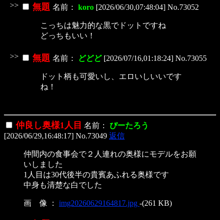
>>
無題
名前：
koro
[2026/06/30,07:48:04] No.73052
こっちは魅力的な黒でドットですね
どっちもいい！
>>
無題
名前：
どどど
[2026/07/16,01:18:24] No.73055
ドット柄も可愛いし、エロいしいいです
ね！
仲良し奥様1人目
名前：
ぴーたろう
[2026/06/29,16:48:17] No.73049
返信
仲間内の食事会で２人連れの奥様にモデルをお願
いしました
1人目は30代後半の貴賓あふれる奥様です
中身も清楚な白でした
画 像 ：
img20260629164817.jpg
-(261 KB)