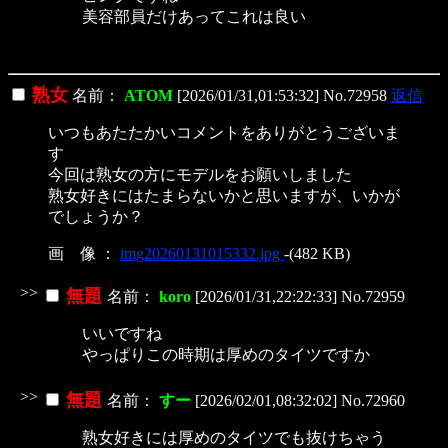
美容部員だけあってこれは良い
熟女
名前：
ATOM
[2026/01/31,01:53:32] No.72958
返信
いつもあたたかいコメントをありがとうございま
す
今回は熟女の方にモデルをお願いしました
熟女好きにはたまらないかと思いますが、いかが
でしょうか？
画 像 ：
img20260131015332.jpg
-(482 KB)
>>
無題
名前：
koro
[2026/01/31,22:22:33] No.72959
いいですね
やっぱりこの時期は厚めのタイツですか
>>
無題
名前：
すー
[2026/02/01,08:32:02] No.72960
熟女好きには厚めのタイツでも抜けちゃう