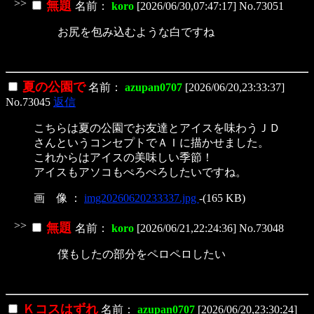
>>
無題
名前：
koro
[2026/06/30,07:47:17] No.73051
お尻を包み込むような白ですね
夏の公園で
名前：
azupan0707
[2026/06/20,23:33:37]
No.73045
返信
こちらは夏の公園でお友達とアイスを味わうＪＤ
さんというコンセプトでＡＩに描かせました。
これからはアイスの美味しい季節！
アイスもアソコもぺろぺろしたいですね。
画 像 ：
img20260620233337.jpg
-(165 KB)
>>
無題
名前：
koro
[2026/06/21,22:24:36] No.73048
僕もしたの部分をペロペロしたい
Ｋコスはずれ
名前：
azupan0707
[2026/06/20,23:30:24]