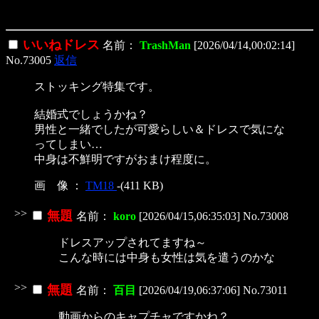
いいねドレス
名前：
TrashMan
[2026/04/14,00:02:14]
No.73005
返信
ストッキング特集です。
結婚式でしょうかね？
男性と一緒でしたが可愛らしい＆ドレスで気にな
ってしまい…
中身は不鮮明ですがおまけ程度に。
画 像 ：
TM18
-(411 KB)
>>
無題
名前：
koro
[2026/04/15,06:35:03] No.73008
ドレスアップされてますね～
こんな時には中身も女性は気を遣うのかな
>>
無題
名前：
百目
[2026/04/19,06:37:06] No.73011
動画からのキャプチャですかね？