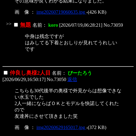
その意味が良くわかる結果になりました。
画 像 ：
img20260719060635.jpg
-(426 KB)
>>
無題
名前：
koro
[2026/07/19,06:28:21] No.73059
中身は残念ですが
はみしてる下着とおしりが見れてうれしい
です
仲良し奥様2人目
名前：
ぴーたろう
[2026/06/29,16:50:17] No.73050
返信
こちらも30代後半の奥様で外見からは想像できな
い水玉でした
2人一緒にならばＯＫとモデルを快諾してくれた
ので
友達丼にさせて頂きました笑
画 像 ：
img20260629165017.jpg
-(372 KB)