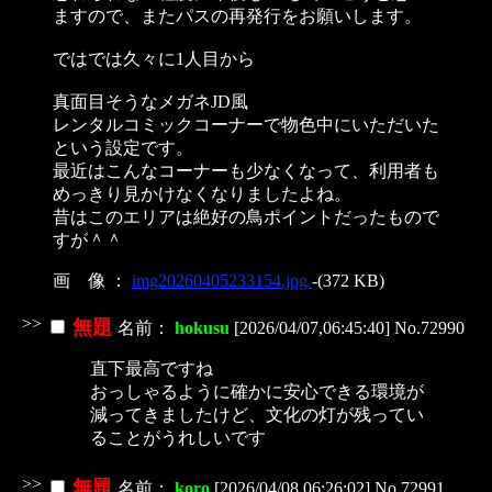
ますので、またパスの再発行をお願いします。
ではでは久々に1人目から
真面目そうなメガネJD風
レンタルコミックコーナーで物色中にいただいた
という設定です。
最近はこんなコーナーも少なくなって、利用者も
めっきり見かけなくなりましたよね。
昔はこのエリアは絶好の鳥ポイントだったもので
すが＾＾
画 像 ：
img20260405233154.jpg
-(372 KB)
>>
無題
名前：
hokusu
[2026/04/07,06:45:40] No.72990
直下最高ですね
おっしゃるように確かに安心できる環境が
減ってきましたけど、文化の灯が残ってい
ることがうれしいです
>>
無題
名前：
koro
[2026/04/08,06:26:02] No.72991