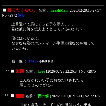
帰りたくない。
名前：
TrashMan
[2026/02/28,10:27:57]
No.72972
返信
上目遣いで肩にそっと手を添え。。。
君は彼に何を伝えようとしているのかな？
僕にはわかるよ。
なぜなら君のパンティーが準備万端なのを知って
いるから。
画 像 ：
TM15
-(468 KB)
>>
無題
名前：
koro
[2026/02/28,22:26:34] No.72975
こんなかわいい子におねだりされたら
帰しませんけどね～
>>
無題
名前：
夜の蝶
[2026/03/01,01:15:41] No.72976
可愛すぎる～そしてこの中身はもうホテル