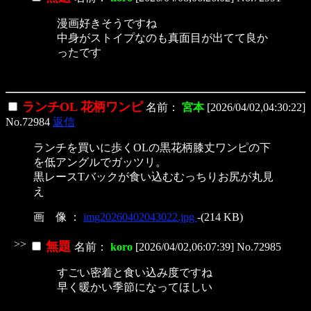
漫画好きそうですね
中身がストイプなのも真面目が出てて良か
ったです
ランチOL 花柄ワンピ
名前：
宮本
[2026/04/02,04:30:22]
No.72984
返信
ランチを買いに歩くOLの黒花柄膝丈ワンピの下
を低アングルでガッツリ。
黒レースTバックが食い込むむっちりお尻が丸見
え
画 像 ：
img20260402043022.jpg
-(214 KB)
>>
無題
名前：
koro
[2026/04/02,06:07:39] No.72985
すごい密着と食い込み度ですね
早く暖かい季節になってほしい