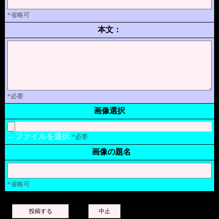
*省略可
本文：
*必要
画像選択
←ファイルを選択
*必要
画像の題名
*省略可