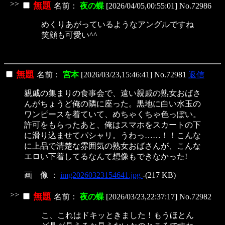
>>
無題
名前：
夜の蝶
[2026/04/05,00:55:01] No.72986
めくりあがっているようなアングルですね
笑顔も可愛い^^
無題
名前：
宮本
[2026/03/23,15:46:41] No.72981
返信
親戚の集まりの食事会で、遠い親戚の熟女おばさ
んがちょうど俺の隣に座った。黒地に白い水玉の
ワンピースを着ていて、めちゃくちゃ色っぽい。
許可をもらったあと、俺はスマホをスカートの下
に滑り込ませてパシャリ。うわっ……！！こんな
に上品で清楚な雰囲気の熟女おばさんが、こんな
エロい下着してるなんて想像もできなかった!
画 像 ：
img20260323154641.jpg
-(217 KB)
>>
無題
名前：
夜の蝶
[2026/03/23,22:37:17] No.72982
こ、これはドキッときました！もうほとん