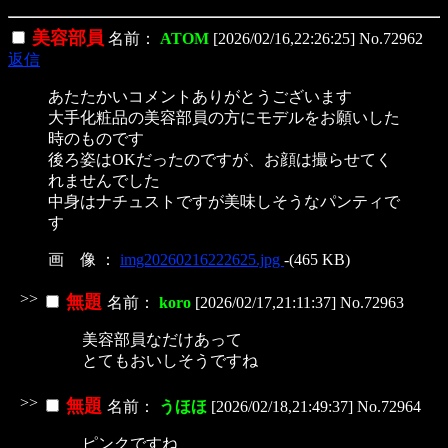
美容部員
名前：
ATOM
[2026/02/16,22:26:25] No.72962
返信
あたたかいコメントありがとうございます
大手化粧品の美容部員の方にモデルをお願いした
時のものです
後ろ姿はOKだったのですが、お顔は撮らせてく
れませんでした
中身はナチュストですが美味しそうなパンティで
す
画 像 ：
img20260216222625.jpg
-(465 KB)
>>
無題
名前：
koro
[2026/02/17,21:11:37] No.72963
美容部員なだけあって
とてもおいしそうですね
>>
無題
名前：
うほほ
[2026/02/18,21:49:37] No.72964
ピンクですね