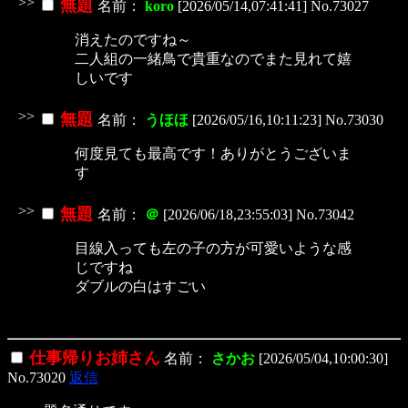
>>
無題
名前：
koro
[2026/05/14,07:41:41] No.73027
消えたのですね～
二人組の一緒鳥で貴重なのでまた見れて嬉
しいです
>>
無題
名前：
うほほ
[2026/05/16,10:11:23] No.73030
何度見ても最高です！ありがとうございま
す
>>
無題
名前：
＠
[2026/06/18,23:55:03] No.73042
目線入っても左の子の方が可愛いような感
じですね
ダブルの白はすごい
仕事帰りお姉さん
名前：
さかお
[2026/05/04,10:00:30]
No.73020
返信