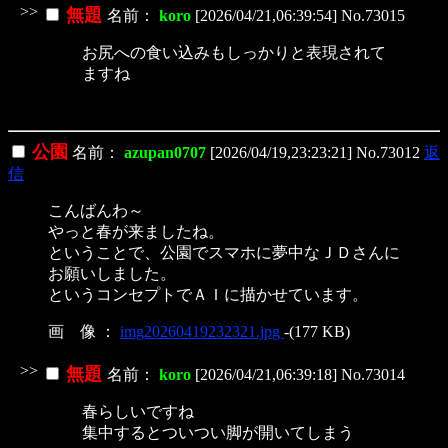
>>
無題
名前：
koro
[2026/04/21,06:39:54] No.73015
お尻への食い込みもしっかりと表現されて
ますね
公園
名前：
azupan0707
[2026/04/19,23:23:21] No.73012
返
信
こんばんわ～
やっと春が来ましたね。
ということで、公園でスマホに夢中なＪＤさんに
お願いしました。
というコンセプトでＡＩに描かせています。
画 像 ：
img20260419232321.jpg
-(177 KB)
>>
無題
名前：
koro
[2026/04/21,06:39:18] No.73014
春らしいですね
集中するとついつい脚が開いてしまう