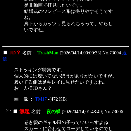
是非動画で拝見したいです。
結婚式のワンピース系は撮りやすそうです
ね。
真下からガッツリ見られちゃって、やらし
いですね。
JD？
名前：
TrashMan
[2026/04/14,00:00:33] No.73004
返
信
ストッキング特集です。
個人的には履いてないほうがありがたいですが。
履いてる側は足キレイに見せたいですよね。
お一人様JDさん？
画 像 ：
TM17
-(472 KB)
>>
無題
名前：
夜の蝶
[2026/04/14,01:48:49] No.73006
巻き髪のギャル風の子っていいっすよね
スカートに合わせてコーデしているのでし