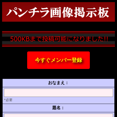
今すぐメンバー登録
おなまえ：
*必要
題名：