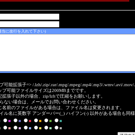
適当に改行を入れて下さい)
能拡張子=> /.lzh/.zip/.rar/.mpg/.mpeg/.mp4/.mp3/.wmv/.avi/.mov/.a
ップ可能ファイルサイズは200MBまでです。
記拡張子以外の場合、zip/lzhで圧縮をお願いします。
らない場合は、メールでお問い合わせください。
じ名前のファイルがある場合は、ファイル名は変更されます。
イル名に英数字 アンダーバー(_) ハイフン(-) 以外がある場合も同
■
■
■
■
■
■
■
■
■
■
■
■
■
■