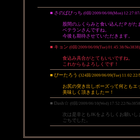
■ さのばびっち
(0回/2009/06/08(Mon) 12:27:07
股間のふくらみと食い込んだＰがた
ベテランさんですね。
今後も期待させていただきます。
■ キョン
(0回/2009/06/09(Tue) 01:45:38/No3838)
食込み具合がとてもいいですね。
これからもよろしくです！
■ ぴーたろう
(324回/2009/06/09(Tue) 11:02:22/
お尻の突き出しポーズって何ともエ
美味しく頂きましたー！
■ Dash☆
(0回/2009/06/10(Wed) 17:52:22/No3858
次は是非ともJKをよろしくお願いし
ごちでした。