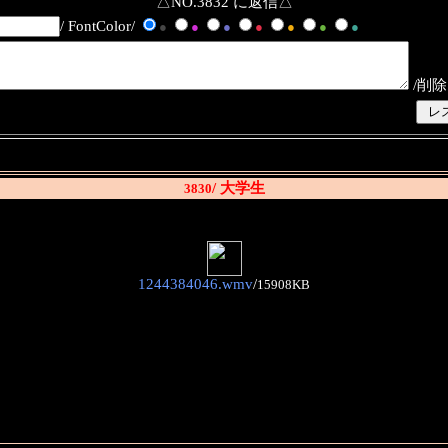
△NO.3832 に返信△
/ FontColor/
●
●
●
●
●
●
●
/削除
/ 大学生
3830
1244384046.wmv
/
15908KB