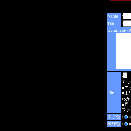
Name
/
Title
/
Comment/
(
/
アップ可
■ア
File
■上
わか
■同
ファ
文字色
/
枠線色
/