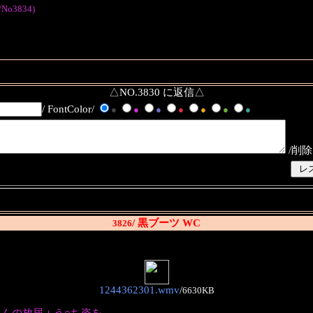
/No3834)
△NO.3830 に返信△
/ FontColor/
●
●
●
●
●
●
●
/削除
/ 黒ブーツ WC
3826
1244362301.wmv
/
6630KB
んの放尿＋う○ち姿を