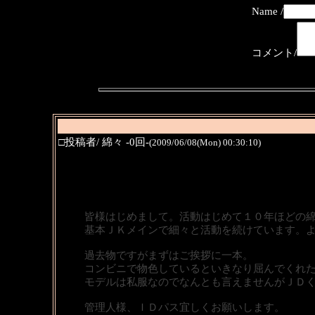
Name /
コメント/
□投稿者/ 綿々 -0回-
(2009/06/08(Mon) 00:30:10)
皆様はじめまして。活動はじめて１０年ほどの
基本ＪＫメインで細々と活動を続けています。
過去物ですがまずはご挨拶に一本。
コンビニで物色しているといきなり屈んでくれ
モデルは私服なのでなんとも言えませんがＪＤ
管理人様、ＩＤパス宜しくお願いします。