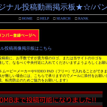
ジナル投稿動画掲示板★☆/パ
□
HOME
□
HELP
□
SEARCH
□
RANK
ナル投稿画像掲示板はこちら
投稿前に、お手数ですが貴方様のロゴ、または当サイトのロゴを
過して、なるべく中央付近に入れてくださいますようよろしくお願
WS ムービーメーカーやVIDEO PAD（フリー）で入れることができ
集が難しい場合には、こちらで承りますのでメールに添付をお願い
載、転売防止のためご協力をお願いします）