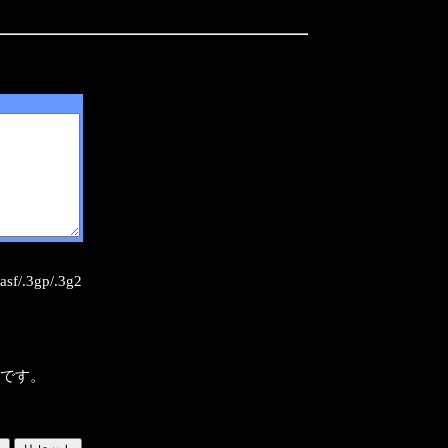
sf/.3gp/.3g2
様です。