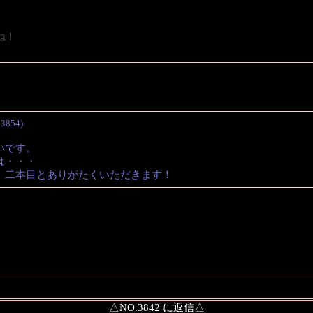
ね！
o3854)
いです。
は・・・
、二本目とありがたくいただきます！
△NO.3842 に返信△