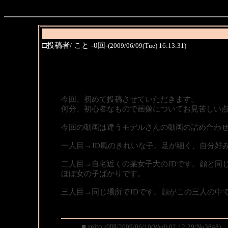
□投稿者/ こと -0回-
(2009/06/09(Tue) 16:13:31)
今回、初めて投稿させていただきます。
何分、初心者なもので画像についてお見苦しい
今回の動画は違うモデルさんの動画の詰め合わ
一人目→JD風のきれいな子。足が細く、自分好
二人目→自宅近くの某女子大のJDです。顔と同
ほぼ女の子ばかりです。
三人目→同じ場所でJDです。顔がこの三人の中
■ reito
(0回/2009/06/10(Wed) 02:12:29/No3848)