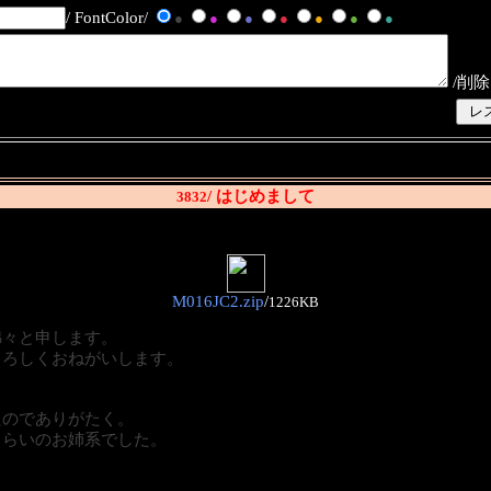
/ FontColor/
●
●
●
●
●
●
●
/削除
/ はじめまして
3832
M016JC2.zip
/
1226KB
綿々と申します。
よろしくおねがいします。
たのでありがたく。
くらいのお姉系でした。