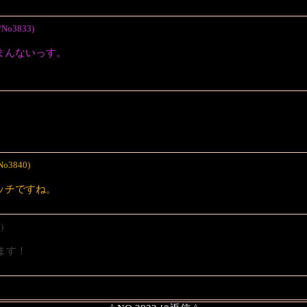
/No3833)
まんないっす。
No3840)
ッチですね。
)
ます！