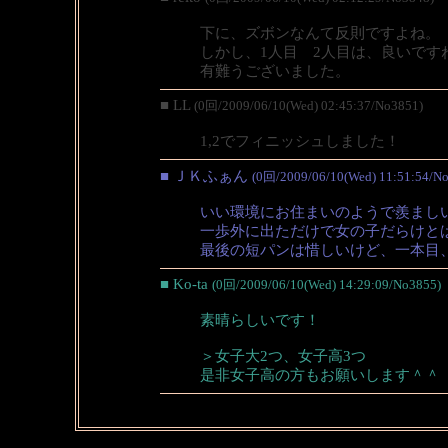
下に、ズボンなんて反則ですよね。
しかし、1人目 2人目は、良いです
有難うございました。
■ LL
(0回/2009/06/10(Wed) 02:45:37/No3851)
1,2でフィニッシュしました！
■ ＪＫふぁん
(0回/2009/06/10(Wed) 11:51:54/N
いい環境にお住まいのようで羨まし
一歩外に出ただけで女の子だらけと
最後の短パンは惜しいけど、一本目
■ Ko-ta
(0回/2009/06/10(Wed) 14:29:09/No3855)
素晴らしいです！
＞女子大2つ、女子高3つ
是非女子高の方もお願いします＾＾