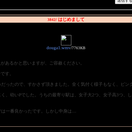
/ はじめまして
3842
douga1.wmv
/
7763KB
点があるかと思いますが、ご容赦ください。
せです。
みだったので、すかさず頂きました。全く気付く様子もなく、ピンク
じく、幼いPでした。うちの最寄り駅は、女子大2つ、女子高3つ、
では一番良かったです。しかし中身は…