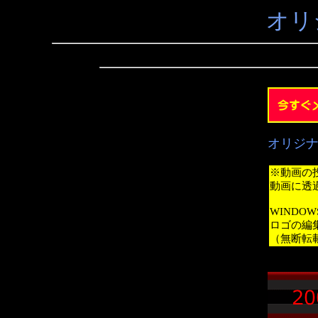
オリ
オリジ
※動画の
動画に透
WINDO
ロゴの編
（無断転